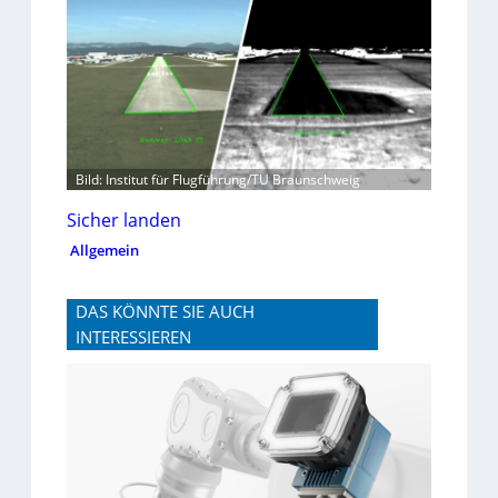
Bild: Institut für Flugführung/TU Braunschweig
Sicher landen
Allgemein
DAS KÖNNTE SIE AUCH
INTERESSIEREN