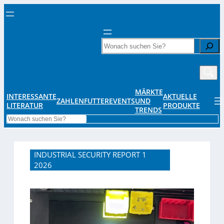
Search
MÄRKTE
INTERESSANTE
AKTUELLE
ZAHLENFUTTER
EVENTS
UND
LITERATUR
PRODUKTE
TRENDS
Search
INDUSTRIAL SECURITY REPORT 1
2026