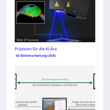
Bild: AT Sensors
Präzision für die KI-Ära
3D-Bildverarbeitung (3DB)