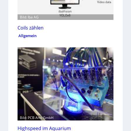
Bild: Iba AG
Coils zählen
Allgemein
Bild: PCB Arts GmbH
Highspeed im Aquarium