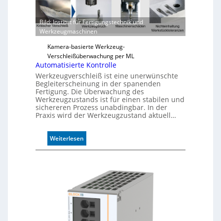
e
r
Bild: Institut für Fertigungstechnik und
l
Werkzeugmaschinen
ä
s
Kamera-basierte Werkzeug-
s
Verschleißüberwachung per ML
i
Automatisierte Kontrolle
g
Werkzeugverschleiß ist eine unerwünschte
e
Begleiterscheinung in der spanenden
D
Fertigung. Die Überwachung des
Werkzeugzustands ist für einen stabilen und
r
sichereren Prozess unabdingbar. In der
u
Praxis wird der Werkzeugzustand aktuell…
c
k
m
:
Weiterlesen
a
A
r
u
k
t
e
o
n
m
e
a
r
t
k
i