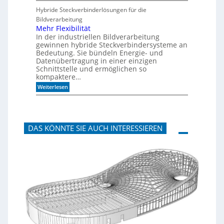
m
e
e
Hybride Steckverbinderlösungen für die
o
e
u
Bildverarbeitung
r
l
t
g
s
Mehr Flexibilität
e
c
In der industriellen Bildverarbeitung
n
h
gewinnen hybride Steckverbindersysteme an
b
l
Bedeutung. Sie bündeln Energie- und
a
a
Datenübertragung in einer einzigen
u
n
Schnittstelle und ermöglichen so
e
d
n
kompaktere…
i
m
:
Weiterlesen
B
M
i
e
t
h
k
r
o
F
m
DAS KÖNNTE SIE AUCH INTERESSIEREN
l
-
e
D
x
E
i
S
b
I
i
-
l
I
i
n
t
d
ä
e
t
x
a
u
f