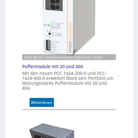
e
s
n
i
n
e
u
r
n
t
g
e
K
o
n
t
Bild: Block Transformatoren-Elektronik GmbH
r
o
Puffermodule mit 20 und 40A
l
Mit den neuen PCC-1424-200-0 und PCC-
l
1424-400-0 erweitert Block sein Portfolio um
leistungsstarke Puffermodule mit 20 und
e
40A.
:
Weiterlesen
P
u
f
f
e
r