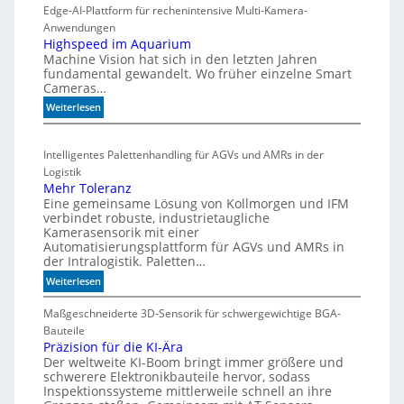
t
o
Edge-AI-Plattform für rechenintensive Multi-Kamera-
i
f
i
Anwendungen
s
l
ü
Highspeed im Aquarium
c
Machine Vision hat sich in den letzten Jahren
s
r
h
fundamental gewandelt. Wo früher einzelne Smart
z
m
e
Cameras…
ä
u
G
h
:
Weiterlesen
l
e
l
H
t
h
e
i
i
ä
Intelligentes Palettenhandling für AGVs und AMRs in der
n
g
v
u
Logistik
h
a
s
Mehr Toleranz
s
r
e
Eine gemeinsame Lösung von Kollmorgen und IFM
p
i
d
verbindet robuste, industrietaugliche
e
a
Kamerasensorik mit einer
e
e
Automatisierungsplattform für AGVs und AMRs in
b
h
d
der Intralogistik. Paletten…
l
n
i
:
Weiterlesen
e
u
m
M
S
A
n
e
Maßgeschneiderte 3D-Sensorik für schwergewichtige BGA-
t
q
g
h
Bauteile
e
u
e
r
Präzision für die KI-Ära
a
u
n
Der weltweite KI-Boom bringt immer größere und
T
r
e
schwerere Elektronikbauteile hervor, sodass
o
i
r
Inspektionssysteme mittlerweile schnell an ihre
l
u
u