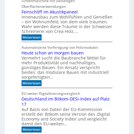
Schleifmaschine mit vielseitigen
r
C
Oberflächenanwendungen
f
N
e
C
Feinschliff im Akustikpaneel
r
-
Innenausbau zum Wohlfühlen und Genießen
t
T
– ein Wohnumfeld, von dem viele träumen.
i
e
Wahr werden diese Träume in der Schweizer
g
c
Schreinerei von Crea-Holz.…
u
h
n
n
:
Weiterlesen
g
i
F
a
k
e
Automatisierte Vorfertigung von Holzmodulen
u
?
i
Heute schon an morgen bauen
f
n
S
Vermehrt sucht die Baubranche Mittel für
s
c
c
mehr Produktivität und nachhaltiges,
h
h
günstiges Bauen. Ein Ansatz verspricht
i
l
beides: das modulare Bauen mit industriell
e
i
vorgefertigten…
n
f
e
:
f
Weiterlesen
n
H
i
e
m
EU-weiter Digitalisierungsvergleich
u
A
Deutschland im Bitkom-DESI-Index auf Platz
t
k
17
e
u
s
s
Auf Basis von Daten der EU-Kommission
c
t
erstellt der Bitkom seine Version des ‚Digital
h
i
Economy and Society Index‘ und vergleicht
o
k
damit den EU-weiten…
n
p
a
a
:
Weiterlesen
n
n
D