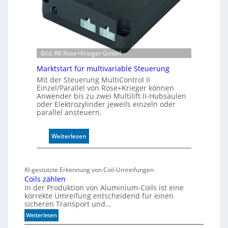
r
W
e
g
s
e
Bild: RK Rose+Krieger GmbH
n
Marktstart für multivariable Steuerung
s
Mit der Steuerung MultiControl II
o
Einzel/Parallel von Rose+Krieger können
r
Anwender bis zu zwei Multilift II-Hubsäulen
ü
oder Elektrozylinder jeweils einzeln oder
b
parallel ansteuern.
e
r
:
Weiterlesen
w
M
a
a
c
r
h
KI-gestützte Erkennung von Coil-Umreifungen
k
t
Coils zählen
t
t
In der Produktion von Aluminium-Coils ist eine
s
korrekte Umreifung entscheidend für einen
h
sicheren Transport und…
t
e
a
r
:
Weiterlesen
r
C
m