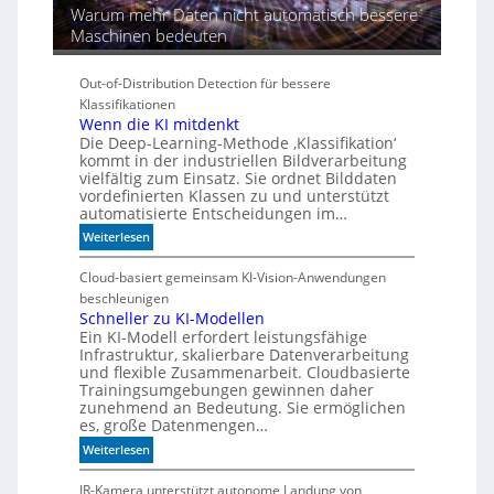
Warum mehr Daten nicht automatisch bessere
Maschinen bedeuten
Out-of-Distribution Detection für bessere
Klassifikationen
Wenn die KI mitdenkt
Die Deep-Learning-Methode ‚Klassifikation‘
kommt in der industriellen Bildverarbeitung
vielfältig zum Einsatz. Sie ordnet Bilddaten
vordefinierten Klassen zu und unterstützt
automatisierte Entscheidungen im…
:
Weiterlesen
W
e
Cloud-basiert gemeinsam KI-Vision-Anwendungen
n
beschleunigen
n
Schneller zu KI-Modellen
Ein KI-Modell erfordert leistungsfähige
d
Infrastruktur, skalierbare Datenverarbeitung
i
und flexible Zusammenarbeit. Cloudbasierte
e
Trainingsumgebungen gewinnen daher
K
zunehmend an Bedeutung. Sie ermöglichen
I
es, große Datenmengen…
m
:
Weiterlesen
i
S
t
c
IR-Kamera unterstützt autonome Landung von
d