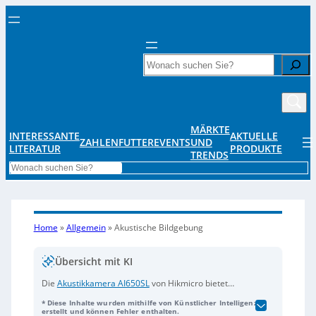
Search
MÄRKTE
INTERESSANTE
AKTUELLE
ZAHLENFUTTER
EVENTS
UND
LITERATUR
PRODUKTE
TRENDS
Search
Home
»
Allgemein
»
Akustische Bildgebung
Übersicht mit KI
Die
Akustikkamera AI650SL
von Hikmicro bietet
kostengünstige, hochpräzise Erkennung von
* Diese Inhalte wurden mithilfe von Künstlicher Intelligenz
Energieverlusten und verbessert die Leistung von
erstellt und können Fehler enthalten.