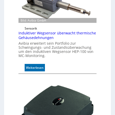
m
o
d
u
Bild: Avibia GmbH
l
Sensorik
e
Induktiver Wegsensor überwacht thermische
m
Gehäusedehnungen
i
Avibia erweitert sein Portfolio zur
t
Schwingungs- und Zustandsüberwachung
2
um den induktiven Wegsensor HEP-100 von
0
MC-Monitoring.
u
n
:
Weiterlesen
d
I
4
n
0
d
A
u
k
t
i
v
e