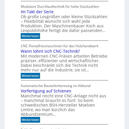
V
s
o
Modulare Durchlauftechnik für hohe Stückzahlen
i
n
Im Takt der Serie
d
e
Ob große Losgrößen oder kleine Stückzahlen
e
r
r
– Flexibilität wünscht sich wohl jede
t
B
Produktion. Der Maschinenbauer Koch aus
o
e
Leopoldshöhe fertigt die dafür passenden…
r
I
:
Weiterlesen
k
R
I
e
m
-
z
CNC-Portalfräsmaschinen für das Holzhandwerk
T
u
S
Wann lohnt sich CNC-Technik?
a
m
e
Mit modernen CNC-Fräsen arbeiten Betriebe
k
B
n
t
präziser, effizienter und wirtschaftlicher.
ü
d
c
Dabei beschränkt sich die Technik nicht
s
e
h
mehr nur auf die Industrie, sie ist…
o
r
e
r
:
Weiterlesen
S
r
W
e
e
r
a
r
e
Automatische Bauteilerkennung im Abbund
n
n
i
g
Vorfertigung auf Schienen
n
e
a
Manchmal reicht eine CNC-Anlage nicht aus
l
l
o
– manchmal braucht es fünf. So beim
h
schwedischen BSH-Hersteller Moelven
n
Limtre, wo man kürzlich das
t
Abbundzentrum…
s
:
i
Weiterlesen
V
c
o
h