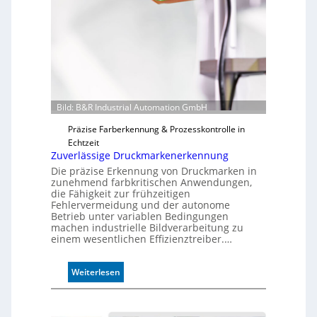
Bild: B&R Industrial Automation GmbH
Präzise Farberkennung & Prozesskontrolle in
Echtzeit
Zuverlässige Druckmarkenerkennung
Die präzise Erkennung von Druckmarken in
zunehmend farbkritischen Anwendungen,
die Fähigkeit zur frühzeitigen
Fehlervermeidung und der autonome
Betrieb unter variablen Bedingungen
machen industrielle Bildverarbeitung zu
einem wesentlichen Effizienztreiber.…
:
Weiterlesen
Z
u
v