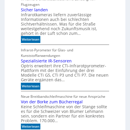
h
Flugzeugen
e
n
Sicher landen
n
Infrarotkameras liefern zuverlässige
e
k
Informationen auch bei schlechten
l
t
Sichtverhältnissen. Was für die Straße
l
weitestgehend noch Zukunftsmusik ist,
e
gehört in der Luft schon zum…
r
:
Weiterlesen
z
S
u
i
Infrarot-Pyrometer für Glas- und
K
c
Kunststoffanwendungen
I
h
Spezialisierte IR-Sensoren
-
Optris erweitert ihre CTi-Infrarotpyrometer-
e
M
Plattform mit der Einführung der drei
r
o
Modelle CTi G5, CTi P3 und CTi P7. Die neuen
l
d
Geräte ergänzen das…
a
e
:
Weiterlesen
n
l
S
d
l
p
Neue Breitbandschleifmaschine für neue Ansprüche
e
e
Von der Borke zum Bücherregal
e
n
n
Keine Schleifmaschine von der Stange sollte
z
es für die Schweizer von Blumer Lehmann
i
sein, sondern ein Partner für ein konkretes
a
Problem. 170.000…
l
:
Weiterlesen
i