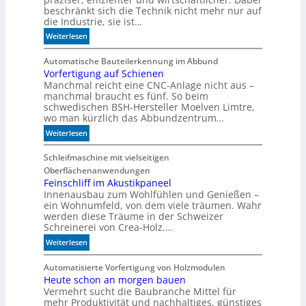
beschränkt sich die Technik nicht mehr nur auf
die Industrie, sie ist…
:
Weiterlesen
W
a
Automatische Bauteilerkennung im Abbund
Vorfertigung auf Schienen
n
Manchmal reicht eine CNC-Anlage nicht aus –
n
manchmal braucht es fünf. So beim
l
schwedischen BSH-Hersteller Moelven Limtre,
o
wo man kürzlich das Abbundzentrum…
h
:
Weiterlesen
n
V
t
o
Schleifmaschine mit vielseitigen
s
r
Oberflächenanwendungen
i
f
Feinschliff im Akustikpaneel
c
Innenausbau zum Wohlfühlen und Genießen –
e
h
ein Wohnumfeld, von dem viele träumen. Wahr
r
C
werden diese Träume in der Schweizer
t
N
Schreinerei von Crea-Holz.…
i
C
:
Weiterlesen
g
-
F
u
T
e
Automatisierte Vorfertigung von Holzmodulen
n
e
Heute schon an morgen bauen
i
g
c
Vermehrt sucht die Baubranche Mittel für
n
a
h
mehr Produktivität und nachhaltiges, günstiges
s
u
n