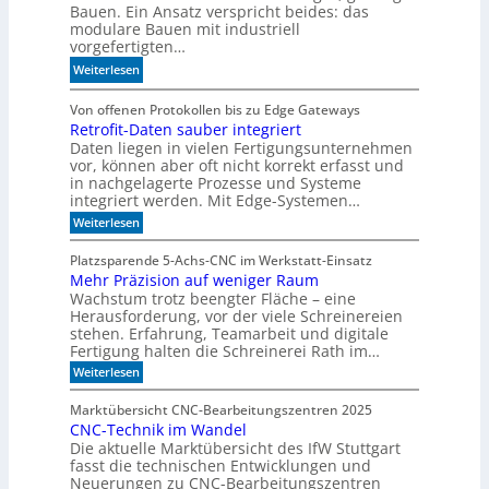
Bauen. Ein Ansatz verspricht beides: das
c
f
i
modulare Bauen mit industriell
h
S
k
vorgefertigten…
l
c
?
:
Weiterlesen
i
h
H
f
i
e
Von offenen Protokollen bis zu Edge Gateways
f
e
Retrofit-Daten sauber integriert
u
i
n
Daten liegen in vielen Fertigungsunternehmen
t
m
e
vor, können aber oft nicht korrekt erfasst und
e
A
n
in nachgelagerte Prozesse und Systeme
s
k
integriert werden. Mit Edge-Systemen…
c
u
:
Weiterlesen
h
s
R
o
t
e
Platzsparende 5-Achs-CNC im Werkstatt-Einsatz
n
t
i
Mehr Präzision auf weniger Raum
r
a
k
Wachstum trotz beengter Fläche – eine
o
n
p
f
Herausforderung, vor der viele Schreinereien
m
i
a
stehen. Erfahrung, Teamarbeit und digitale
t
o
Fertigung halten die Schreinerei Rath im…
n
-
r
e
:
Weiterlesen
D
g
M
e
a
e
e
t
l
Marktübersicht CNC-Bearbeitungszentren 2025
h
e
n
CNC-Technik im Wandel
r
n
b
Die aktuelle Marktübersicht des IfW Stuttgart
P
s
a
r
fasst die technischen Entwicklungen und
a
ä
u
Neuerungen zu CNC-Bearbeitungszentren
u