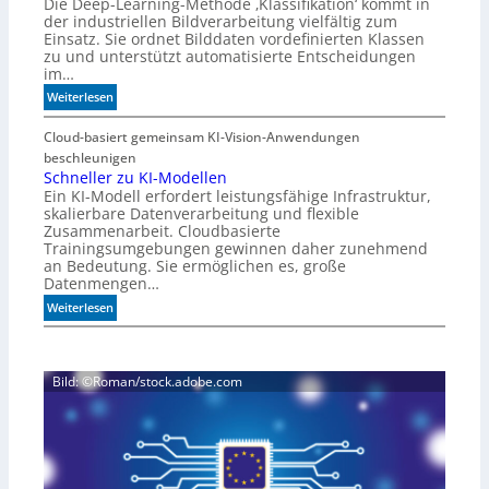
Die Deep-Learning-Methode ‚Klassifikation‘ kommt in
i
n
der industriellen Bildverarbeitung vielfältig zum
a
Einsatz. Sie ordnet Bilddaten vordefinierten Klassen
l
zu und unterstützt automatisierte Entscheidungen
i
im…
s
:
Weiterlesen
i
W
e
e
Cloud-basiert gemeinsam KI-Vision-Anwendungen
r
n
beschleunigen
t
n
Schneller zu KI-Modellen
e
Ein KI-Modell erfordert leistungsfähige Infrastruktur,
d
I
skalierbare Datenverarbeitung und flexible
i
R
Zusammenarbeit. Cloudbasierte
e
-
Trainingsumgebungen gewinnen daher zunehmend
K
S
an Bedeutung. Sie ermöglichen es, große
I
e
Datenmengen…
m
n
:
Weiterlesen
i
s
S
t
o
c
d
r
h
e
e
Bild: ©Roman/stock.adobe.com
n
n
n
e
k
l
t
l
e
r