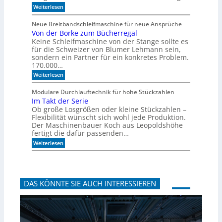
o
:
o
Weiterlesen
l
C
r
z
N
m
Neue Breitbandschleifmaschine für neue Ansprüche
b
C
u
Von der Borke zum Bücherregal
e
-
l
a
Keine Schleifmaschine von der Stange sollte es
g
a
r
e
D
für die Schweizer von Blumer Lehmann sein,
b
s
r
sondern ein Partner für ein konkretes Problem.
e
t
i
170.000…
i
ü
l
:
t
Weiterlesen
t
l
V
u
z
o
n
t
Modulare Durchlauftechnik für hohe Stückzahlen
n
g
m
Im Takt der Serie
d
i
Ob große Losgrößen oder kleine Stückzahlen –
e
t
r
Flexibilität wünscht sich wohl jede Produktion.
d
B
e
Der Maschinenbauer Koch aus Leopoldshöhe
o
r
fertigt die dafür passenden…
r
Z
:
Weiterlesen
k
e
I
e
i
m
z
t
T
u
g
a
m
e
k
B
h
DAS KÖNNTE SIE AUCH INTERESSIEREN
t
ü
e
d
c
n
e
h
r
e
S
r
e
r