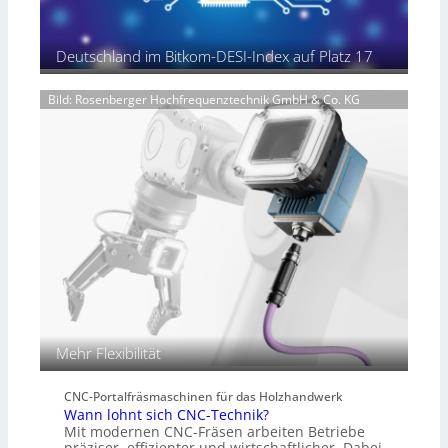
z
u
K
Deutschland im Bitkom-DESI-Index auf Platz 17
I
-
Bild: Rosenberger Hochfrequenztechnik GmbH & Co. KG
M
o
d
e
l
l
e
n
Mehr Flexibilität
CNC-Portalfräsmaschinen für das Holzhandwerk
Wann lohnt sich CNC-Technik?
Mit modernen CNC-Fräsen arbeiten Betriebe
präziser, effizienter und wirtschaftlicher. Dabei