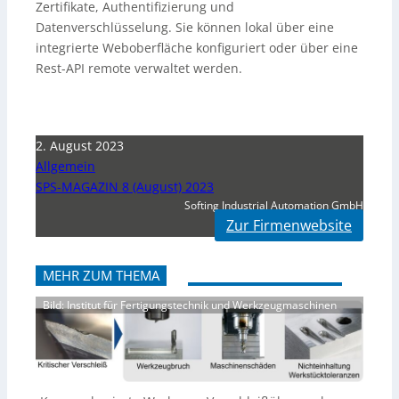
Zertifikate, Authentifizierung und
Datenverschlüsselung. Sie können lokal über eine
integrierte Weboberfläche konfiguriert oder über eine
Rest-API remote verwaltet werden.
2. August 2023
Allgemein
SPS-MAGAZIN 8 (August) 2023
Softing Industrial Automation GmbH
Zur Firmenwebsite
MEHR ZUM THEMA
Bild: Institut für Fertigungstechnik und Werkzeugmaschinen