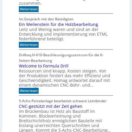
z
b
zusammen.
e
i
e
n
:
Weiterlesen
s
r
C
i
i
N
o
n
Im Gespräch mit den Beteiligten
C
n
t
Ein Meilenstein für die Holzbearbeitung
-
a
e
Leitz und Weinig waren und sind an der
T
u
g
e
Entwicklung und Implementierung von ETML
f
r
c
w
federführend beteiligt.
i
h
e
e
:
Weiterlesen
n
n
r
E
i
i
t
i
k
Drillteq H-610-Beschleunigungszentrum für die 6-
g
n
i
e
Seiten-Bearbeitung
M
m
r
e
Welcome to Formula Drill
W
R
i
Ressourcen sind knapp, Kosten steigen. Von
a
a
l
n
der Produktion fordert das mehr Effizienz und
u
e
d
m
Geschwindigkeit. Homag antwortet darauf mit
n
e
einem dynamischen CNC-Bohr- und…
s
l
t
:
Weiterlesen
e
W
i
e
5-Achs-Portalanlage bearbeitet schwere Leimbinder
n
l
CNC-gestützt mit der Zeit gehen
f
c
ü
Im Brückenbau ist Holz als Baustoff im
o
r
m
Kommen. Blockverleimung und
d
e
Brettschichtholz ermöglichen Bauteile mit
i
t
bislang unerreichten Querschnitten und
e
o
Längen. Kommt die 5-Achs-CNC-Bearbeitung…
H
F