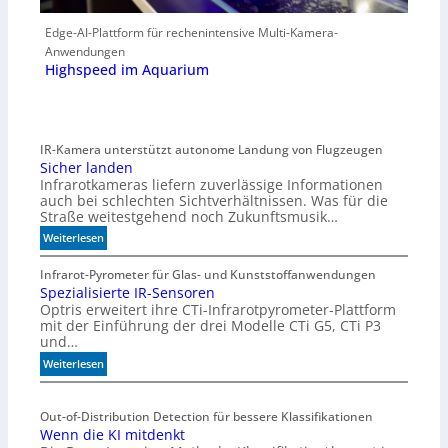
Edge-AI-Plattform für rechenintensive Multi-Kamera-
Anwendungen
Highspeed im Aquarium
IR-Kamera unterstützt autonome Landung von Flugzeugen
Sicher landen
Infrarotkameras liefern zuverlässige Informationen
auch bei schlechten Sichtverhältnissen. Was für die
Straße weitestgehend noch Zukunftsmusik…
:
Weiterlesen
S
i
Infrarot-Pyrometer für Glas- und Kunststoffanwendungen
Spezialisierte IR-Sensoren
c
Optris erweitert ihre CTi-Infrarotpyrometer-Plattform
h
mit der Einführung der drei Modelle CTi G5, CTi P3
e
und…
r
:
l
Weiterlesen
S
a
p
n
Out-of-Distribution Detection für bessere Klassifikationen
e
d
Wenn die KI mitdenkt
z
e