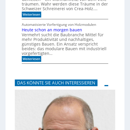
i
e
träumen. Wahr werden diese Träume in der
g
c
Schweizer Schreinerei von Crea-Holz.…
u
h
n
n
:
Weiterlesen
g
i
F
a
k
e
Automatisierte Vorfertigung von Holzmodulen
u
?
i
Heute schon an morgen bauen
f
n
S
Vermehrt sucht die Baubranche Mittel für
s
c
c
mehr Produktivität und nachhaltiges,
h
h
günstiges Bauen. Ein Ansatz verspricht
i
l
beides: das modulare Bauen mit industriell
e
i
vorgefertigten…
n
f
e
:
f
Weiterlesen
n
H
i
e
m
u
A
t
k
e
u
DAS KÖNNTE SIE AUCH INTERESSIEREN
s
s
c
t
h
i
o
k
n
p
a
a
n
n
m
e
o
e
r
l
g
e