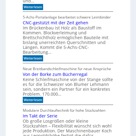
und…
r
:
Weiterlesen
z
W
u
e
5-Achs-Portalanlage bearbeitet schwere Leimbinder
K
l
CNC-gestützt mit der Zeit gehen
c
I
Im Brückenbau ist Holz als Baustoff im
o
-
m
Kommen. Blockverleimung und
M
e
Brettschichtholz ermöglichen Bauteile mit
t
o
bislang unerreichten Querschnitten und
o
d
Längen. Kommt die 5-Achs-CNC-
F
Bearbeitung…
e
o
l
r
:
Weiterlesen
m
C
l
u
N
e
Neue Breitbandschleifmaschine für neue Ansprüche
l
C
Von der Borke zum Bücherregal
n
a
-
D
Keine Schleifmaschine von der Stange sollte
g
r
e
es für die Schweizer von Blumer Lehmann
i
s
sein, sondern ein Partner für ein konkretes
l
t
Problem. 170.000…
l
ü
:
Weiterlesen
t
V
z
o
t
Modulare Durchlauftechnik für hohe Stückzahlen
n
m
Im Takt der Serie
d
i
Ob große Losgrößen oder kleine
e
t
r
Stückzahlen – Flexibilität wünscht sich wohl
d
B
e
jede Produktion. Der Maschinenbauer Koch
o
r
aus Leopoldshöhe fertigt die dafür