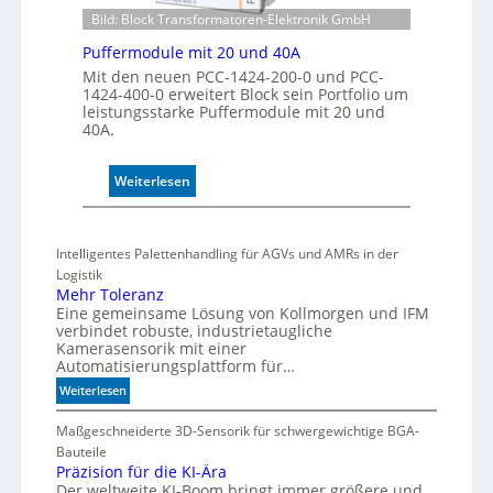
t
Bild: Block Transformatoren-Elektronik GmbH
r
Puffermodule mit 20 und 40A
o
Mit den neuen PCC-1424-200-0 und PCC-
l
1424-400-0 erweitert Block sein Portfolio um
l
leistungsstarke Puffermodule mit 20 und
e
40A.
:
Weiterlesen
P
u
f
Intelligentes Palettenhandling für AGVs und AMRs in der
f
Logistik
e
Mehr Toleranz
r
Eine gemeinsame Lösung von Kollmorgen und IFM
m
verbindet robuste, industrietaugliche
Kamerasensorik mit einer
o
Automatisierungsplattform für…
d
u
:
Weiterlesen
M
l
e
Maßgeschneiderte 3D-Sensorik für schwergewichtige BGA-
e
h
Bauteile
m
r
Präzision für die KI-Ära
i
Der weltweite KI-Boom bringt immer größere und
T