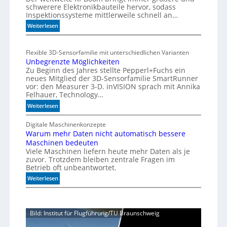
t
schwerere Elektronikbauteile hervor, sodass
o
2
Inspektionssysteme mittlerweile schnell an…
l
0
e
:
Weiterlesen
u
r
P
n
a
r
d
Flexible 3D-Sensorfamilie mit unterschiedlichen Varianten
n
ä
4
Unbegrenzte Möglichkeiten
z
z
0
Zu Beginn des Jahres stellte Pepperl+Fuchs ein
i
A
neues Mitglied der 3D-Sensorfamilie SmartRunner
s
vor: den Measurer 3-D. inVISION sprach mit Annika
i
Felhauer, Technology…
o
:
Weiterlesen
n
U
f
n
Digitale Maschinenkonzepte
ü
Warum mehr Daten nicht automatisch bessere
b
r
Maschinen bedeuten
e
d
Viele Maschinen liefern heute mehr Daten als je
g
i
zuvor. Trotzdem bleiben zentrale Fragen im
r
e
Betrieb oft unbeantwortet.
e
K
:
n
Weiterlesen
I
W
z
-
a
t
Ä
r
e
r
Bild: Institut für Flugführung/TU Braunschweig
u
M
a
m
ö