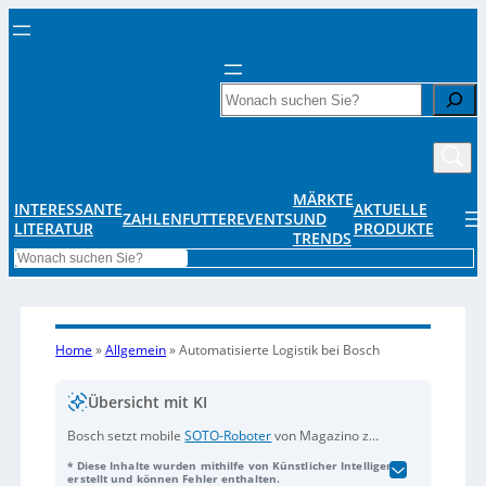
Search
MÄRKTE
INTERESSANTE
AKTUELLE
ZAHLENFUTTER
EVENTS
UND
LITERATUR
PRODUKTE
TRENDS
Search
Home
»
Allgemein
»
Automatisierte Logistik bei Bosch
Übersicht mit KI
Bosch setzt mobile
SOTO-Roboter
von Magazino zur
Automatisierung der Produktionslogistik ein. Diese
* Diese Inhalte wurden mithilfe von Künstlicher Intelligenz
Roboter transportieren Kleinladungsträger (KLTs)
erstellt und können Fehler enthalten.