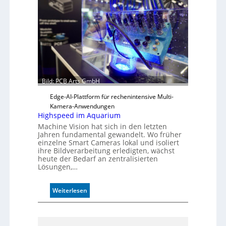
s
z
ä
h
l
e
n
Bild: PCB Arts GmbH
Edge-AI-Plattform für rechenintensive Multi-
Kamera-Anwendungen
Highspeed im Aquarium
Machine Vision hat sich in den letzten
Jahren fundamental gewandelt. Wo früher
einzelne Smart Cameras lokal und isoliert
ihre Bildverarbeitung erledigten, wächst
heute der Bedarf an zentralisierten
Lösungen,…
:
Weiterlesen
H
i
g