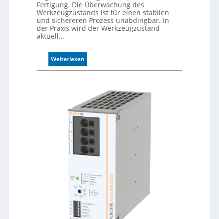
D
Fertigung. Die Überwachung des
Werkzeugzustands ist für einen stabilen
r
und sichereren Prozess unabdingbar. In
u
der Praxis wird der Werkzeugzustand
c
aktuell…
k
m
:
Weiterlesen
a
A
r
u
k
t
e
o
n
m
e
a
r
t
k
i
e
s
n
i
n
e
u
r
n
t
g
e
K
o
n