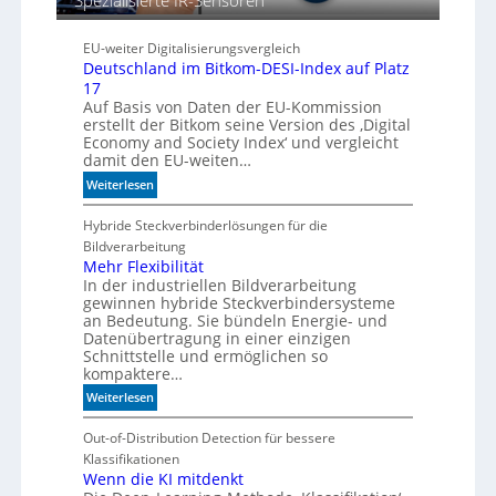
Spezialisierte IR-Sensoren
b
e
EU-weiter Digitalisierungsvergleich
s
Deutschland im Bitkom-DESI-Index auf Platz
s
17
e
Auf Basis von Daten der EU-Kommission
r
erstellt der Bitkom seine Version des ‚Digital
e
Economy and Society Index‘ und vergleicht
M
damit den EU-weiten…
a
:
Weiterlesen
s
D
c
e
Hybride Steckverbinderlösungen für die
h
u
Bildverarbeitung
i
t
Mehr Flexibilität
n
In der industriellen Bildverarbeitung
s
e
gewinnen hybride Steckverbindersysteme
c
n
an Bedeutung. Sie bündeln Energie- und
h
b
Datenübertragung in einer einzigen
l
e
Schnittstelle und ermöglichen so
a
kompaktere…
d
n
e
:
Weiterlesen
d
u
M
i
t
e
Out-of-Distribution Detection für bessere
m
e
h
Klassifikationen
B
n
r
Wenn die KI mitdenkt
i
F