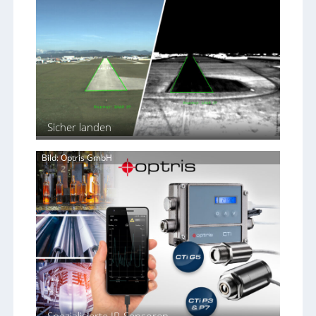
m
g
e
l
h
i
r
c
D
h
a
k
t
e
e
i
n
t
n
e
Sicher landen
i
n
c
Bild: Optris GmbH
h
t
a
u
t
o
m
a
t
i
s
c
h