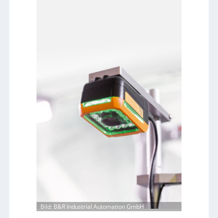
h
s
p
e
e
d
i
m
A
q
u
a
r
i
u
m
Bild: B&R Industrial Automation GmbH