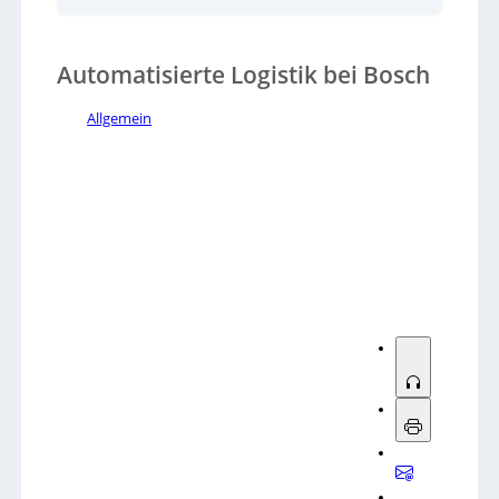
effizient zwischen Kompaktlagern und
Produktionslinien. Sie können bis zu 24 KLTs pro
Fahrt bewegen und erreichen Hebehöhen von 400
Automatisierte Logistik bei Bosch
bis 1700 Millimetern. Dank der Dreiseitenaufnahme
lassen sich die Roboter leicht in bestehende
Anlagen integrieren. Mitarbeiter entnehmen KLTs
Allgemein
aus einem automatisierten Lager und platzieren sie
in ein Übergaberegal, von wo aus die Roboter die
Behälter zum Kanban-Regal an der Montage
bringen.
Sorry, no results.
Please try another keyword