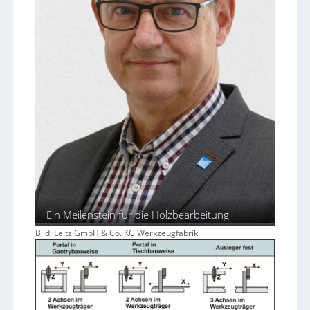
n
b
a
u
e
n
Ein Meilenstein für die Holzbearbeitung
Bild: Leitz GmbH & Co. KG Werkzeugfabrik