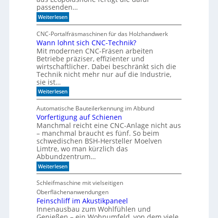
r
Z
passenden…
k
e
:
e
Weiterlesen
i
I
z
t
m
u
g
CNC-Portalfräsmaschinen für das Holzhandwerk
T
m
e
Wann lohnt sich CNC-Technik?
a
B
h
Mit modernen CNC-Fräsen arbeiten
k
ü
e
t
c
Betriebe präziser, effizienter und
n
d
h
wirtschaftlicher. Dabei beschränkt sich die
e
e
Technik nicht mehr nur auf die Industrie,
r
r
sie ist…
S
r
:
e
Weiterlesen
e
W
r
g
a
i
a
Automatische Bauteilerkennung im Abbund
n
e
l
Vorfertigung auf Schienen
n
Manchmal reicht eine CNC-Anlage nicht aus
l
o
– manchmal braucht es fünf. So beim
h
schwedischen BSH-Hersteller Moelven
n
Limtre, wo man kürzlich das
t
Abbundzentrum…
s
:
i
Weiterlesen
V
c
o
h
Schleifmaschine mit vielseitigen
r
C
Oberflächenanwendungen
f
N
e
C
Feinschliff im Akustikpaneel
r
-
Innenausbau zum Wohlfühlen und
t
T
Genießen – ein Wohnumfeld, von dem viele