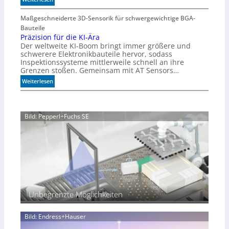
i
M
m
e
Maßgeschneiderte 3D-Sensorik für schwergewichtige BGA-
A
h
Bauteile
q
r
Präzision für die KI-Ära
u
Der weltweite KI-Boom bringt immer größere und
T
a
schwerere Elektronikbauteile hervor, sodass
o
r
Inspektionssysteme mittlerweile schnell an ihre
l
i
Grenzen stoßen. Gemeinsam mit AT Sensors…
e
u
:
Weiterlesen
r
m
P
a
r
n
ä
z
Bild: Pepperl+Fuchs SE
z
i
s
i
o
n
f
ü
r
Unbegrenzte Möglichkeiten
d
i
Bild: Endress+Hauser
e
K