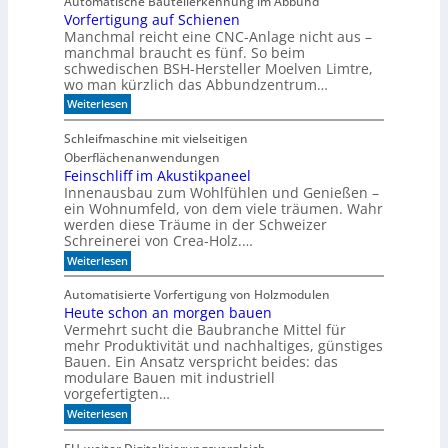
Automatische Bauteilerkennung im Abbund
n
n
i
g
Vorfertigung auf Schienen
n
e
a
Manchmal reicht eine CNC-Anlage nicht aus –
l
l
o
manchmal braucht es fünf. So beim
h
schwedischen BSH-Hersteller Moelven Limtre,
n
wo man kürzlich das Abbundzentrum…
t
:
Weiterlesen
s
V
i
o
c
Schleifmaschine mit vielseitigen
r
h
Oberflächenanwendungen
f
C
e
Feinschliff im Akustikpaneel
N
r
C
Innenausbau zum Wohlfühlen und Genießen –
t
-
ein Wohnumfeld, von dem viele träumen. Wahr
i
T
werden diese Träume in der Schweizer
g
e
Schreinerei von Crea-Holz.…
u
c
n
:
h
Weiterlesen
g
F
n
a
e
i
Automatisierte Vorfertigung von Holzmodulen
u
i
k
Heute schon an morgen bauen
f
n
?
S
Vermehrt sucht die Baubranche Mittel für
s
c
c
mehr Produktivität und nachhaltiges, günstiges
h
h
Bauen. Ein Ansatz verspricht beides: das
i
l
modulare Bauen mit industriell
e
i
vorgefertigten…
n
f
e
:
f
Weiterlesen
n
H
i
e
m