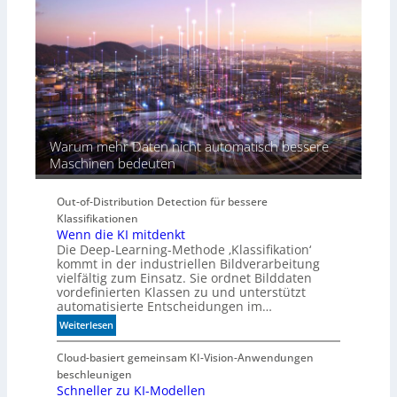
I
-
Ä
r
a
Warum mehr Daten nicht automatisch bessere
Maschinen bedeuten
Out-of-Distribution Detection für bessere
Klassifikationen
Wenn die KI mitdenkt
Die Deep-Learning-Methode ‚Klassifikation‘
kommt in der industriellen Bildverarbeitung
vielfältig zum Einsatz. Sie ordnet Bilddaten
vordefinierten Klassen zu und unterstützt
automatisierte Entscheidungen im…
:
Weiterlesen
W
e
Cloud-basiert gemeinsam KI-Vision-Anwendungen
n
beschleunigen
n
Schneller zu KI-Modellen