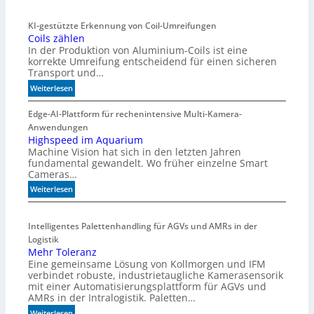
KI-gestützte Erkennung von Coil-Umreifungen
Coils zählen
In der Produktion von Aluminium-Coils ist eine
korrekte Umreifung entscheidend für einen sicheren
Transport und…
:
Weiterlesen
C
o
Edge-AI-Plattform für rechenintensive Multi-Kamera-
i
Anwendungen
l
Highspeed im Aquarium
Machine Vision hat sich in den letzten Jahren
s
fundamental gewandelt. Wo früher einzelne Smart
z
Cameras…
ä
h
:
Weiterlesen
l
H
e
i
Intelligentes Palettenhandling für AGVs und AMRs in der
n
g
Logistik
h
Mehr Toleranz
s
Eine gemeinsame Lösung von Kollmorgen und IFM
p
verbindet robuste, industrietaugliche Kamerasensorik
e
mit einer Automatisierungsplattform für AGVs und
e
AMRs in der Intralogistik. Paletten…
d
:
Weiterlesen