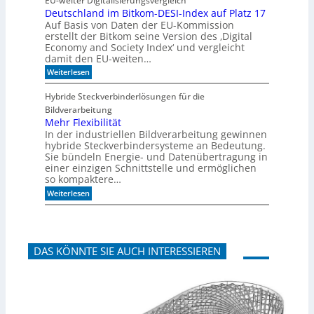
EU-weiter Digitalisierungsvergleich
u
A
Deutschland im Bitkom-DESI-Index auf Platz 17
t
k
Auf Basis von Daten der EU-Kommission
e
u
s
s
erstellt der Bitkom seine Version des ‚Digital
c
t
Economy and Society Index‘ und vergleicht
h
i
damit den EU-weiten…
o
k
:
Weiterlesen
n
p
D
a
a
e
n
n
Hybride Steckverbinderlösungen für die
u
m
e
Bildverarbeitung
t
o
e
s
Mehr Flexibilität
r
l
c
g
In der industriellen Bildverarbeitung gewinnen
h
e
hybride Steckverbindersysteme an Bedeutung.
l
n
Sie bündeln Energie- und Datenübertragung in
a
b
einer einzigen Schnittstelle und ermöglichen
n
a
so kompaktere…
d
u
i
e
:
Weiterlesen
m
n
M
B
e
i
h
t
r
k
F
o
DAS KÖNNTE SIE AUCH INTERESSIEREN
l
m
e
-
x
D
i
E
b
S
i
I
l