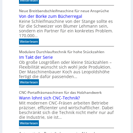
Weiterlesen
n
l
S
d
l
p
Neue Breitbandschleifmaschine für neue Ansprüche
e
e
Von der Borke zum Bücherregal
e
n
n
Keine Schleifmaschine von der Stange sollte es
z
für die Schweizer von Blumer Lehmann sein,
i
sondern ein Partner für ein konkretes Problem.
a
170.000…
l
:
Weiterlesen
i
V
s
o
Modulare Durchlauftechnik für hohe Stückzahlen
i
n
Im Takt der Serie
d
e
Ob große Losgrößen oder kleine Stückzahlen –
e
r
r
Flexibilität wünscht sich wohl jede Produktion.
t
B
Der Maschinenbauer Koch aus Leopoldshöhe
o
e
fertigt die dafür passenden…
r
I
:
Weiterlesen
k
R
I
e
m
-
z
CNC-Portalfräsmaschinen für das Holzhandwerk
T
u
S
Wann lohnt sich CNC-Technik?
a
m
e
Mit modernen CNC-Fräsen arbeiten Betriebe
k
B
n
t
präziser, effizienter und wirtschaftlicher. Dabei
ü
d
c
beschränkt sich die Technik nicht mehr nur auf
s
e
h
die Industrie, sie ist…
o
r
e
r
:
Weiterlesen
S
r
W
e
e
r
a
r
e