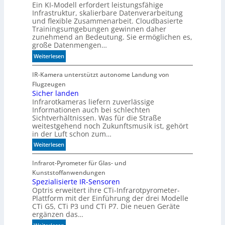
Ein KI-Modell erfordert leistungsfähige
d
Infrastruktur, skalierbare Datenverarbeitung
i
und flexible Zusammenarbeit. Cloudbasierte
e
Trainingsumgebungen gewinnen daher
K
zunehmend an Bedeutung. Sie ermöglichen es,
I
große Datenmengen…
m
:
Weiterlesen
i
S
t
c
IR-Kamera unterstützt autonome Landung von
d
h
Flugzeugen
e
n
Sicher landen
n
Infrarotkameras liefern zuverlässige
e
k
Informationen auch bei schlechten
l
t
Sichtverhältnissen. Was für die Straße
l
weitestgehend noch Zukunftsmusik ist, gehört
e
in der Luft schon zum…
r
:
Weiterlesen
z
S
u
i
Infrarot-Pyrometer für Glas- und
K
c
Kunststoffanwendungen
I
h
Spezialisierte IR-Sensoren
-
Optris erweitert ihre CTi-Infrarotpyrometer-
e
M
Plattform mit der Einführung der drei Modelle
r
o
CTi G5, CTi P3 und CTi P7. Die neuen Geräte
l
d
ergänzen das…
a
e
: