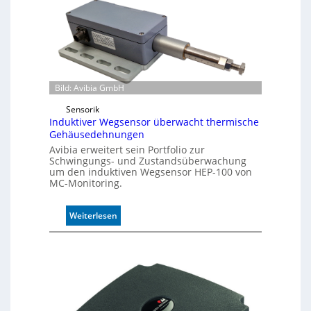
f
e
r
m
o
d
u
Bild: Avibia GmbH
l
Sensorik
e
Induktiver Wegsensor überwacht thermische
m
Gehäusedehnungen
i
Avibia erweitert sein Portfolio zur
t
Schwingungs- und Zustandsüberwachung
2
um den induktiven Wegsensor HEP-100 von
0
MC-Monitoring.
u
n
:
Weiterlesen
d
I
4
n
0
d
A
u
k
t
i