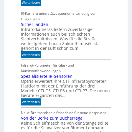
:
Weiterlesen
i
S
t
c
IR-Kamera unterstützt autonome Landung von
d
h
Flugzeugen
e
n
Sicher landen
n
Infrarotkameras liefern zuverlässige
e
k
Informationen auch bei schlechten
l
t
Sichtverhältnissen. Was für die Straße
l
weitestgehend noch Zukunftsmusik ist,
e
gehört in der Luft schon zum…
r
:
Weiterlesen
z
S
u
i
Infrarot-Pyrometer für Glas- und
K
c
Kunststoffanwendungen
I
h
Spezialisierte IR-Sensoren
-
Optris erweitert ihre CTi-Infrarotpyrometer-
e
M
Plattform mit der Einführung der drei
r
o
Modelle CTi G5, CTi P3 und CTi P7. Die neuen
l
d
Geräte ergänzen das…
a
e
:
Weiterlesen
n
l
S
d
l
p
Neue Breitbandschleifmaschine für neue Ansprüche
e
e
Von der Borke zum Bücherregal
e
n
n
Keine Schleifmaschine von der Stange sollte
z
es für die Schweizer von Blumer Lehmann
i