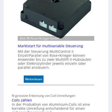
v
e
r
W
e
g
s
e
Bild: RK Rose+Krieger GmbH
n
Marktstart für multivariable Steuerung
s
o
Mit der Steuerung MultiControl II
Einzel/Parallel von Rose+Krieger können
r
Anwender bis zu zwei Multilift II-Hubsäulen
ü
oder Elektrozylinder jeweils einzeln oder
b
parallel ansteuern.
e
r
:
Weiterlesen
w
M
a
a
c
r
h
KI-gestützte Erkennung von Coil-Umreifungen
k
t
Coils zählen
t
t
In der Produktion von Aluminium-Coils ist eine
s
h
korrekte Umreifung entscheidend für einen