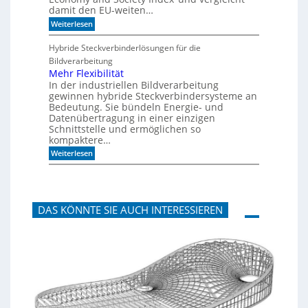
o
k
damit den EU-weiten…
n
p
a
a
:
Weiterlesen
n
n
D
m
e
e
Hybride Steckverbinderlösungen für die
o
e
u
Bildverarbeitung
r
l
t
g
s
Mehr Flexibilität
e
c
In der industriellen Bildverarbeitung
n
h
gewinnen hybride Steckverbindersysteme an
b
l
Bedeutung. Sie bündeln Energie- und
a
a
Datenübertragung in einer einzigen
u
n
Schnittstelle und ermöglichen so
e
d
n
kompaktere…
i
m
:
Weiterlesen
B
M
i
e
t
h
k
r
o
F
m
DAS KÖNNTE SIE AUCH INTERESSIEREN
l
-
e
D
x
E
i
S
b
I
i
-
l
I
i
n
t
d
ä
e
t