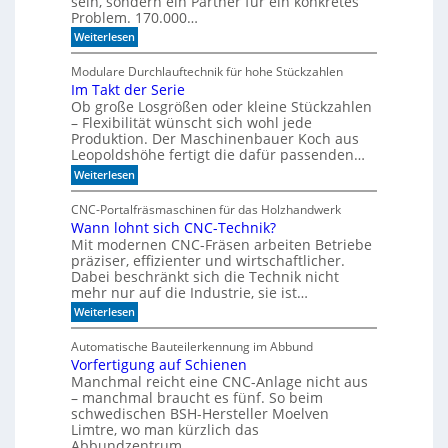
sein, sondern ein Partner für ein konkretes
a
Problem. 170.000…
l
:
Weiterlesen
i
V
s
o
Modulare Durchlauftechnik für hohe Stückzahlen
i
n
Im Takt der Serie
d
e
Ob große Losgrößen oder kleine Stückzahlen
e
r
r
– Flexibilität wünscht sich wohl jede
t
B
Produktion. Der Maschinenbauer Koch aus
o
e
Leopoldshöhe fertigt die dafür passenden…
r
I
:
Weiterlesen
k
R
I
e
m
-
z
CNC-Portalfräsmaschinen für das Holzhandwerk
T
u
S
Wann lohnt sich CNC-Technik?
a
m
e
Mit modernen CNC-Fräsen arbeiten Betriebe
k
B
n
t
präziser, effizienter und wirtschaftlicher.
ü
d
c
Dabei beschränkt sich die Technik nicht
s
e
h
mehr nur auf die Industrie, sie ist…
o
r
e
r
:
Weiterlesen
S
r
W
e
e
r
a
r
e
Automatische Bauteilerkennung im Abbund
n
n
i
g
Vorfertigung auf Schienen
n
e
a
Manchmal reicht eine CNC-Anlage nicht aus
l
l
o
– manchmal braucht es fünf. So beim
h
schwedischen BSH-Hersteller Moelven
n
Limtre, wo man kürzlich das
t
Abbundzentrum…