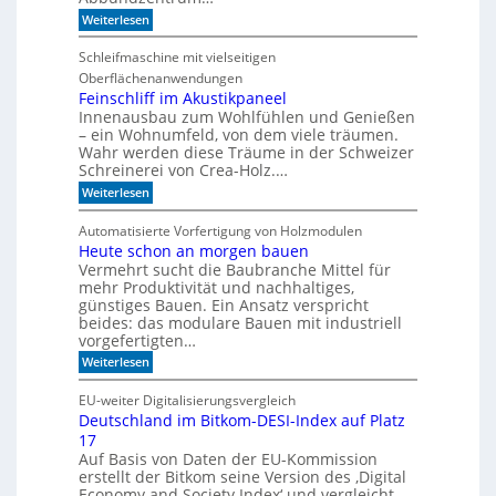
s
:
i
Weiterlesen
V
c
o
h
Schleifmaschine mit vielseitigen
r
C
Oberflächenanwendungen
f
N
e
C
Feinschliff im Akustikpaneel
r
-
Innenausbau zum Wohlfühlen und Genießen
t
T
– ein Wohnumfeld, von dem viele träumen.
i
e
Wahr werden diese Träume in der Schweizer
g
c
Schreinerei von Crea-Holz.…
u
h
n
n
:
Weiterlesen
g
i
F
a
k
e
Automatisierte Vorfertigung von Holzmodulen
u
?
i
Heute schon an morgen bauen
f
n
S
Vermehrt sucht die Baubranche Mittel für
s
c
c
mehr Produktivität und nachhaltiges,
h
h
günstiges Bauen. Ein Ansatz verspricht
i
l
beides: das modulare Bauen mit industriell
e
i
vorgefertigten…
n
f
e
:
f
Weiterlesen
n
H
i
e
m
EU-weiter Digitalisierungsvergleich
u
A
Deutschland im Bitkom-DESI-Index auf Platz
t
k
17
e
u
s
s
Auf Basis von Daten der EU-Kommission
c
t
erstellt der Bitkom seine Version des ‚Digital
h
i
Economy and Society Index‘ und vergleicht