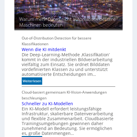
a
Warum mehr Daten nicht automatisch bessere
Maschinen bedeuten
Out-of-Distribution Detection für bessere
Klassifikationen
Wenn die KI mitdenkt
Die Deep-Learning-Methode ‚Klassifikation‘
kommt in der industriellen Bildverarbeitung
vielfältig zum Einsatz. Sie ordnet Bilddaten
vordefinierten Klassen zu und unterstützt
automatisierte Entscheidungen im…
:
Weiterlesen
W
e
Cloud-basiert gemeinsam KI-Vision-Anwendungen
n
beschleunigen
n
Schneller zu KI-Modellen
Ein KI-Modell erfordert leistungsfähige
d
Infrastruktur, skalierbare Datenverarbeitung
i
und flexible Zusammenarbeit. Cloudbasierte
e
Trainingsumgebungen gewinnen daher
K
zunehmend an Bedeutung. Sie ermöglichen
I
es, große Datenmengen…
m