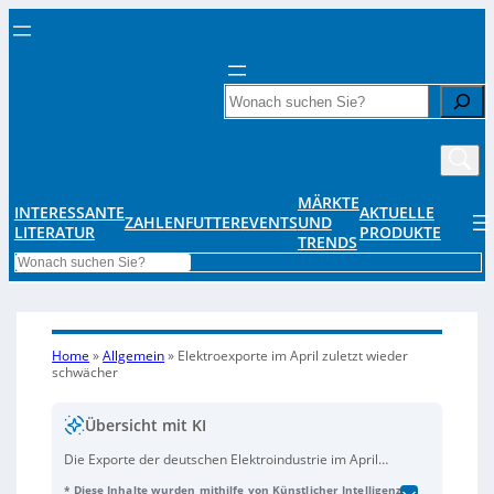
Search
MÄRKTE
INTERESSANTE
AKTUELLE
ZAHLENFUTTER
EVENTS
UND
LITERATUR
PRODUKTE
TRENDS
Search
Home
»
Allgemein
»
Elektroexporte im April zuletzt wieder
schwächer
Übersicht mit KI
Die Exporte der deutschen Elektroindustrie im April
2023 sanken im Vergleich zum Vorjahr um 0,9
* Diese Inhalte wurden mithilfe von Künstlicher Intelligenz