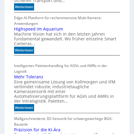
sicheren Transport und…
t
e
a
r
:
Weiterlesen
r
m
C
t
o
Edge-AI-Plattform für rechenintensive Multi-Kamera-
i
f
i
Anwendungen
s
l
ü
Highspeed im Aquarium
c
Machine Vision hat sich in den letzten Jahren
s
r
h
fundamental gewandelt. Wo früher einzelne Smart
z
m
e
Cameras…
ä
u
G
h
:
Weiterlesen
l
e
l
H
t
h
e
i
i
ä
Intelligentes Palettenhandling für AGVs und AMRs in der
n
g
v
u
Logistik
h
a
s
Mehr Toleranz
s
r
e
Eine gemeinsame Lösung von Kollmorgen und IFM
p
i
d
verbindet robuste, industrietaugliche
e
a
Kamerasensorik mit einer
e
e
Automatisierungsplattform für AGVs und AMRs in
b
h
d
der Intralogistik. Paletten…
l
n
i
:
Weiterlesen
e
u
m
M
S
n
A
e
Maßgeschneiderte 3D-Sensorik für schwergewichtige BGA-
t
q
g
h
Bauteile
e
u
e
r
Präzision für die KI-Ära
a
u
n