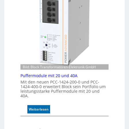
r
t
k
i
e
s
n
i
n
e
u
r
n
t
g
e
K
o
n
t
Bild: Block Transformatoren-Elektronik GmbH
r
o
Puffermodule mit 20 und 40A
l
Mit den neuen PCC-1424-200-0 und PCC-
l
1424-400-0 erweitert Block sein Portfolio um
e
leistungsstarke Puffermodule mit 20 und
40A.
:
Weiterlesen
P
u
f