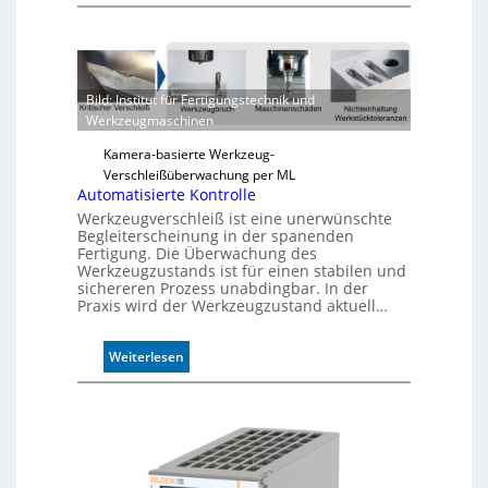
Z
u
v
e
r
Bild: Institut für Fertigungstechnik und
l
Werkzeugmaschinen
ä
s
Kamera-basierte Werkzeug-
s
Verschleißüberwachung per ML
i
Automatisierte Kontrolle
g
Werkzeugverschleiß ist eine unerwünschte
e
Begleiterscheinung in der spanenden
D
Fertigung. Die Überwachung des
Werkzeugzustands ist für einen stabilen und
r
sichereren Prozess unabdingbar. In der
u
Praxis wird der Werkzeugzustand aktuell…
c
k
m
:
Weiterlesen
a
A
r
u
k
t
e
o
n
m
e
a