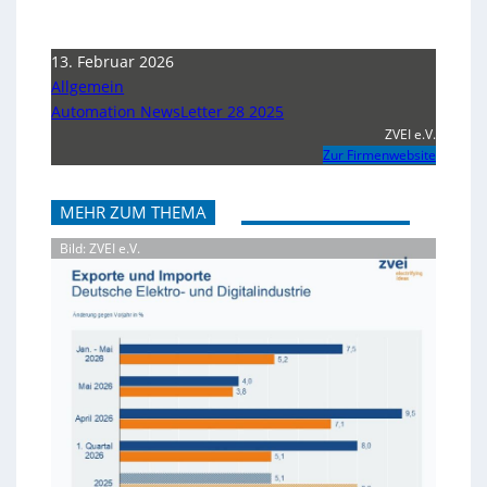
13. Februar 2026
Allgemein
Automation NewsLetter 28 2025
ZVEI e.V.
Zur Firmenwebsite
MEHR ZUM THEMA
Bild: ZVEI e.V.