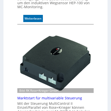
um den induktiven Wegsensor HEP-100 von
0
MC-Monitoring.
u
n
:
d
Weiterlesen
I
4
n
0
d
A
u
k
t
i
v
e
r
W
e
g
s
e
Bild: RK Rose+Krieger GmbH
n
Marktstart für multivariable Steuerung
s
o
Mit der Steuerung MultiControl II
Einzel/Parallel von Rose+Krieger können
r