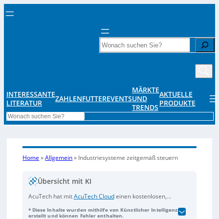
Search
MÄRKTE
INTERESSANTE
AKTUELLE
ZAHLENFUTTER
EVENTS
UND
LITERATUR
PRODUKTE
TRENDS
Search
Home
»
Allgemein
»
Industriesysteme zeitgemäß steuern
Übersicht mit KI
AcuTech hat mit
AcuTech Cloud
einen kostenlosen,
cloud-basierten Dienst zur Fernüberwachung und -
* Diese Inhalte wurden mithilfe von Künstlicher Intelligenz
steuerung von Industriesystemen vorgestellt (u. a. auf
erstellt und können Fehler enthalten.