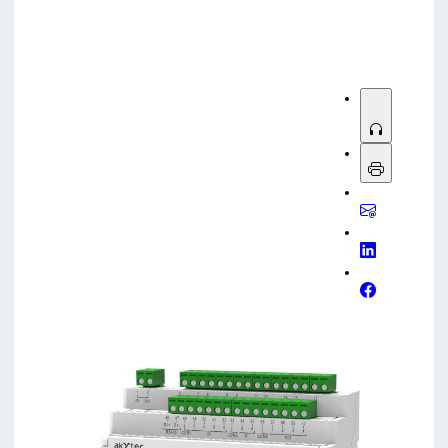
Please try another keyword
Relay/ Mini-SPS PR103
mit Ethernet, Cloud-
Anbindung,
RS-485
und Erweiterungsmodulen
(Programmierung in
ALP
), sowie das
SPC210
als SPS-
und HMI-Kombigerät mit breiten Schnittstellen und
Protokollen (u. a.
Modbus
,
OPC UA
,
MQTT
) und
Programmierung via
CODESYS V3.5
.