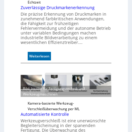
Echtzeit
Zuverlässige Druckmarkenerkennung
Die präzise Erkennung von Druckmarken in
zunehmend farbkritischen Anwendungen,
die Fähigkeit zur frühzeitigen
Fehlervermeidung und der autonome Betrieb
unter variablen Bedingungen machen
industrielle Bildverarbeitung zu einem
wesentlichen Effizienztreiber.…
:
Weiterlesen
Z
u
v
e
r
Bild: Institut für Fertigungstechnik und
l
Werkzeugmaschinen
ä
s
Kamera-basierte Werkzeug-
s
Verschleißüberwachung per ML
i
Automatisierte Kontrolle
g
Werkzeugverschleiß ist eine unerwünschte
e
Begleiterscheinung in der spanenden
D
Fertigung. Die Überwachung des