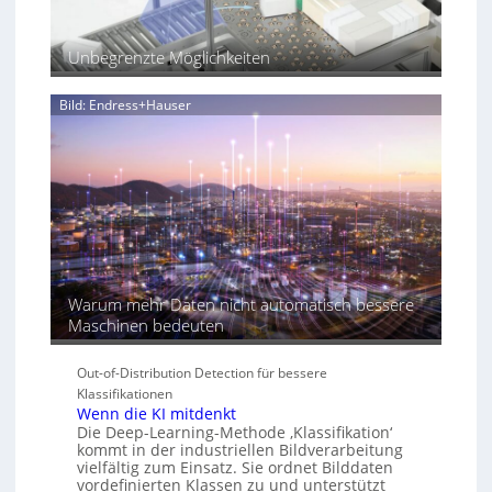
f
ü
Unbegrenzte Möglichkeiten
r
d
i
Bild: Endress+Hauser
e
K
I
-
Ä
r
a
Warum mehr Daten nicht automatisch bessere
Maschinen bedeuten
Out-of-Distribution Detection für bessere
Klassifikationen
Wenn die KI mitdenkt
Die Deep-Learning-Methode ‚Klassifikation‘
kommt in der industriellen Bildverarbeitung
vielfältig zum Einsatz. Sie ordnet Bilddaten
vordefinierten Klassen zu und unterstützt