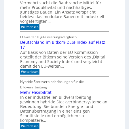
S
Vermehrt sucht die Baubranche Mittel für
s
c
c
mehr Produktivität und nachhaltiges,
h
h
günstiges Bauen. Ein Ansatz verspricht
i
l
beides: das modulare Bauen mit industriell
e
i
vorgefertigten…
n
f
e
:
f
Weiterlesen
n
H
i
e
m
EU-weiter Digitalisierungsvergleich
u
A
Deutschland im Bitkom-DESI-Index auf Platz
t
k
17
e
u
s
s
Auf Basis von Daten der EU-Kommission
c
t
erstellt der Bitkom seine Version des ‚Digital
h
i
Economy and Society Index‘ und vergleicht
o
k
damit den EU-weiten…
n
p
a
a
:
Weiterlesen
n
n
D
m
e
e
Hybride Steckverbinderlösungen für die
o
e
u
Bildverarbeitung
r
l
t
g
s
Mehr Flexibilität
e
c
In der industriellen Bildverarbeitung
n
h
gewinnen hybride Steckverbindersysteme an
b
l
Bedeutung. Sie bündeln Energie- und
a
a
Datenübertragung in einer einzigen
u
n
Schnittstelle und ermöglichen so
e
d
n
kompaktere…
i
m
:
Weiterlesen
B