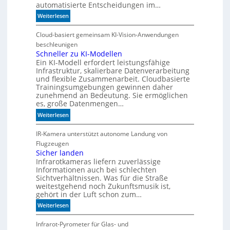
automatisierte Entscheidungen im…
:
Weiterlesen
W
e
Cloud-basiert gemeinsam KI-Vision-Anwendungen
n
beschleunigen
n
Schneller zu KI-Modellen
Ein KI-Modell erfordert leistungsfähige
d
Infrastruktur, skalierbare Datenverarbeitung
i
und flexible Zusammenarbeit. Cloudbasierte
e
Trainingsumgebungen gewinnen daher
K
zunehmend an Bedeutung. Sie ermöglichen
I
es, große Datenmengen…
m
:
Weiterlesen
i
S
t
c
IR-Kamera unterstützt autonome Landung von
d
h
Flugzeugen
e
n
Sicher landen
n
Infrarotkameras liefern zuverlässige
e
k
Informationen auch bei schlechten
l
t
Sichtverhältnissen. Was für die Straße
l
weitestgehend noch Zukunftsmusik ist,
e
gehört in der Luft schon zum…
r
:
Weiterlesen
z
S
u
i
Infrarot-Pyrometer für Glas- und
K