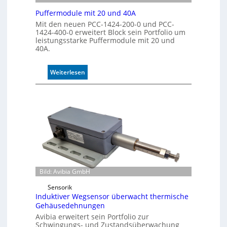
r
o
Puffermodule mit 20 und 40A
l
Mit den neuen PCC-1424-200-0 und PCC-
l
1424-400-0 erweitert Block sein Portfolio um
e
leistungsstarke Puffermodule mit 20 und
40A.
:
Weiterlesen
P
u
f
f
e
r
m
o
d
u
Bild: Avibia GmbH
l
Sensorik
e
Induktiver Wegsensor überwacht thermische
m
Gehäusedehnungen
i
Avibia erweitert sein Portfolio zur
t
Schwingungs- und Zustandsüberwachung
2