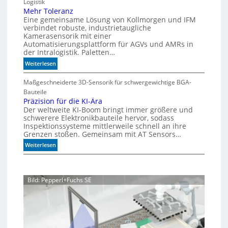
Logistik
h
a
s
Mehr Toleranz
s
r
e
Eine gemeinsame Lösung von Kollmorgen und IFM
p
i
d
verbindet robuste, industrietaugliche
e
a
Kamerasensorik mit einer
e
e
Automatisierungsplattform für AGVs und AMRs in
b
h
d
der Intralogistik. Paletten…
l
n
i
:
Weiterlesen
e
u
m
M
S
n
A
e
Maßgeschneiderte 3D-Sensorik für schwergewichtige BGA-
t
g
q
h
Bauteile
e
u
e
r
Präzision für die KI-Ära
a
u
n
Der weltweite KI-Boom bringt immer größere und
T
r
e
schwerere Elektronikbauteile hervor, sodass
o
i
r
Inspektionssysteme mittlerweile schnell an ihre
l
u
u
Grenzen stoßen. Gemeinsam mit AT Sensors…
e
m
n
:
Weiterlesen
r
g
P
a
r
n
ä
z
Bild: Pepperl+Fuchs SE
z
i
s
i
o
n