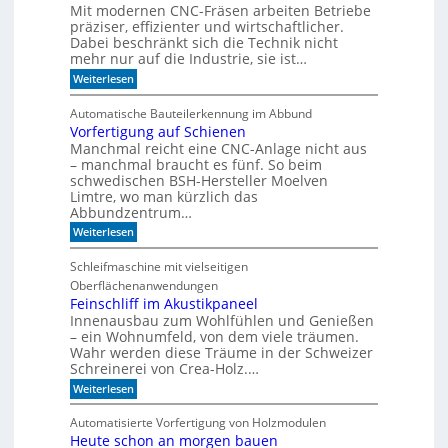
e
Mit modernen CNC-Fräsen arbeiten Betriebe
k
B
n
t
präziser, effizienter und wirtschaftlicher.
ü
d
c
Dabei beschränkt sich die Technik nicht
s
e
h
mehr nur auf die Industrie, sie ist…
o
r
e
r
:
Weiterlesen
S
r
W
e
e
r
a
r
e
Automatische Bauteilerkennung im Abbund
n
n
i
g
Vorfertigung auf Schienen
n
e
a
Manchmal reicht eine CNC-Anlage nicht aus
l
l
o
– manchmal braucht es fünf. So beim
h
schwedischen BSH-Hersteller Moelven
n
Limtre, wo man kürzlich das
t
Abbundzentrum…
s
:
i
Weiterlesen
V
c
o
h
Schleifmaschine mit vielseitigen
r
C
Oberflächenanwendungen
f
N
e
C
Feinschliff im Akustikpaneel
r
-
Innenausbau zum Wohlfühlen und Genießen
t
T
– ein Wohnumfeld, von dem viele träumen.
i
e
Wahr werden diese Träume in der Schweizer
g
c
Schreinerei von Crea-Holz.…
u
h
n
n
:
Weiterlesen
g
i
F
a
k
e
Automatisierte Vorfertigung von Holzmodulen
u
?
i
Heute schon an morgen bauen
f
n