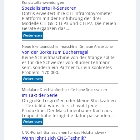
c
Kunststoffanwendungen
I
h
Spezialisierte IR-Sensoren
-
Optris erweitert ihre CTi-Infrarotpyrometer-
e
M
Plattform mit der Einführung der drei
r
o
Modelle CTi G5, CTi P3 und CTi P7. Die neuen
l
d
Geräte ergänzen das…
a
e
:
Weiterlesen
n
l
S
d
l
p
Neue Breitbandschleifmaschine für neue Ansprüche
e
e
Von der Borke zum Bücherregal
e
n
n
Keine Schleifmaschine von der Stange sollte
z
es für die Schweizer von Blumer Lehmann
i
sein, sondern ein Partner für ein konkretes
a
Problem. 170.000…
l
:
Weiterlesen
i
V
s
o
Modulare Durchlauftechnik für hohe Stückzahlen
i
n
Im Takt der Serie
d
e
Ob große Losgrößen oder kleine Stückzahlen
e
r
r
– Flexibilität wünscht sich wohl jede
t
B
Produktion. Der Maschinenbauer Koch aus
o
e
Leopoldshöhe fertigt die dafür passenden…
r
I
:
Weiterlesen
k
R
I
e
m
-
z
CNC-Portalfräsmaschinen für das Holzhandwerk
T
u
S
Wann lohnt sich CNC-Technik?
a
m