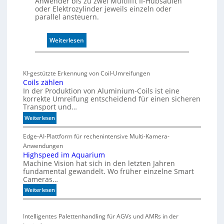
Anwender bis zu zwei Multilift II-Hubsäulen
ü
oder Elektrozylinder jeweils einzeln oder
b
parallel ansteuern.
e
r
:
Weiterlesen
w
M
a
a
c
r
h
KI-gestützte Erkennung von Coil-Umreifungen
k
t
Coils zählen
t
t
In der Produktion von Aluminium-Coils ist eine
s
h
korrekte Umreifung entscheidend für einen sicheren
Transport und…
t
e
a
r
:
Weiterlesen
r
m
C
t
i
o
Edge-AI-Plattform für rechenintensive Multi-Kamera-
f
i
s
Anwendungen
l
ü
Highspeed im Aquarium
c
Machine Vision hat sich in den letzten Jahren
s
r
h
fundamental gewandelt. Wo früher einzelne Smart
z
m
e
Cameras…
ä
u
G
h
:
Weiterlesen
l
e
l
H
t
h
e
i
i
ä
Intelligentes Palettenhandling für AGVs und AMRs in der
n
g
v
u