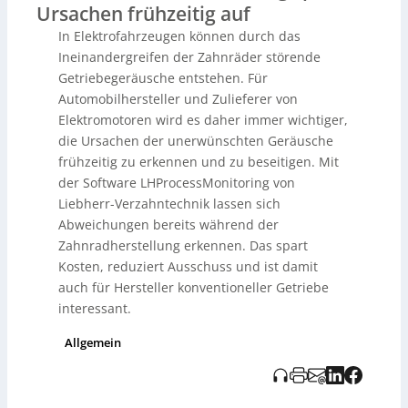
Ursachen frühzeitig auf
Grenzwertüberwachung und verbessert die Qualität und
Rückverfolgbarkeit der Teile, was auch für
In Elektrofahrzeugen können durch das
konventionelle Getriebehersteller interessant ist. Sie ist
Ineinandergreifen der Zahnräder störende
zunächst für das Schleifen verfügbar, soll aber auf
Getriebegeräusche entstehen. Für
andere Verfahren ausgeweitet werden.
Automobilhersteller und Zulieferer von
Elektromotoren wird es daher immer wichtiger,
die Ursachen der unerwünschten Geräusche
frühzeitig zu erkennen und zu beseitigen. Mit
der Software LHProcessMonitoring von
Liebherr-Verzahntechnik lassen sich
Abweichungen bereits während der
Zahnradherstellung erkennen. Das spart
Kosten, reduziert Ausschuss und ist damit
auch für Hersteller konventioneller Getriebe
interessant.
Allgemein