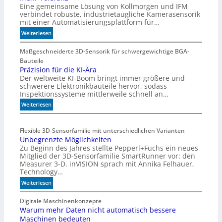
Eine gemeinsame Lösung von Kollmorgen und IFM
verbindet robuste, industrietaugliche Kamerasensorik
mit einer Automatisierungsplattform für…
:
Weiterlesen
M
e
Maßgeschneiderte 3D-Sensorik für schwergewichtige BGA-
h
Bauteile
r
Präzision für die KI-Ära
Der weltweite KI-Boom bringt immer größere und
T
schwerere Elektronikbauteile hervor, sodass
o
Inspektionssysteme mittlerweile schnell an…
l
e
:
Weiterlesen
r
P
a
r
Flexible 3D-Sensorfamilie mit unterschiedlichen Varianten
n
ä
Unbegrenzte Möglichkeiten
z
z
Zu Beginn des Jahres stellte Pepperl+Fuchs ein neues
i
Mitglied der 3D-Sensorfamilie SmartRunner vor: den
s
Measurer 3-D. inVISION sprach mit Annika Felhauer,
i
Technology…
o
:
Weiterlesen
n
U
f
n
Digitale Maschinenkonzepte
ü
Warum mehr Daten nicht automatisch bessere
b
r
Maschinen bedeuten
e
d