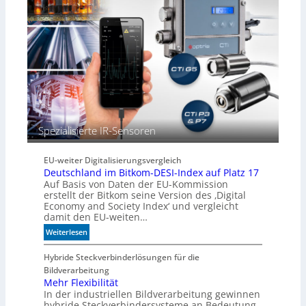
t
o
m
a
t
i
s
c
h
b
Spezialisierte IR-Sensoren
e
s
s
EU-weiter Digitalisierungsvergleich
e
Deutschland im Bitkom-DESI-Index auf Platz 17
r
Auf Basis von Daten der EU-Kommission
e
erstellt der Bitkom seine Version des ‚Digital
M
Economy and Society Index‘ und vergleicht
damit den EU-weiten…
a
s
:
Weiterlesen
c
D
h
e
Hybride Steckverbinderlösungen für die
i
u
Bildverarbeitung
n
t
Mehr Flexibilität
e
In der industriellen Bildverarbeitung gewinnen
s
n
hybride Steckverbindersysteme an Bedeutung.
c