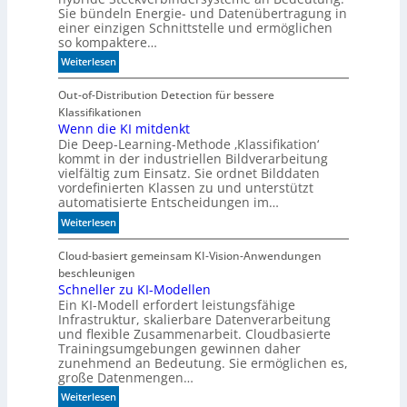
Sie bündeln Energie- und Datenübertragung in
b
h
einer einzigen Schnittstelle und ermöglichen
e
l
so kompaktere…
d
a
e
:
Weiterlesen
n
u
M
d
t
e
Out-of-Distribution Detection für bessere
i
e
h
Klassifikationen
m
n
r
Wenn die KI mitdenkt
B
Die Deep-Learning-Methode ‚Klassifikation‘
F
i
kommt in der industriellen Bildverarbeitung
l
t
vielfältig zum Einsatz. Sie ordnet Bilddaten
e
k
vordefinierten Klassen zu und unterstützt
x
o
automatisierte Entscheidungen im…
i
m
:
Weiterlesen
b
-
W
i
D
e
Cloud-basiert gemeinsam KI-Vision-Anwendungen
l
E
n
beschleunigen
i
S
n
Schneller zu KI-Modellen
t
I
Ein KI-Modell erfordert leistungsfähige
d
ä
-
Infrastruktur, skalierbare Datenverarbeitung
i
t
I
und flexible Zusammenarbeit. Cloudbasierte
e
n
Trainingsumgebungen gewinnen daher
K
d
zunehmend an Bedeutung. Sie ermöglichen es,
I
e
große Datenmengen…
m
x
:
Weiterlesen
i