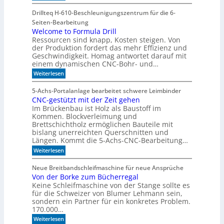
a
S
t
u
c
Drillteq H-610-Beschleunigungszentrum für die 6-
d
f
h
Seiten-Bearbeitung
e
P
n
Welcome to Formula Drill
n
l
Ressourcen sind knapp, Kosten steigen. Von
e
k
a
der Produktion fordert das mehr Effizienz und
l
t
t
Geschwindigkeit. Homag antwortet darauf mit
l
einem dynamischen CNC-Bohr- und…
z
e
1
:
Weiterlesen
r
W
7
z
e
5-Achs-Portalanlage bearbeitet schwere Leimbinder
u
l
CNC-gestützt mit der Zeit gehen
c
K
Im Brückenbau ist Holz als Baustoff im
o
I
m
Kommen. Blockverleimung und
-
e
Brettschichtholz ermöglichen Bauteile mit
M
t
bislang unerreichten Querschnitten und
o
o
Längen. Kommt die 5-Achs-CNC-Bearbeitung…
F
d
:
o
Weiterlesen
e
C
r
N
m
l
Neue Breitbandschleifmaschine für neue Ansprüche
C
u
l
Von der Borke zum Bücherregal
-
l
e
Keine Schleifmaschine von der Stange sollte es
g
a
e
n
D
für die Schweizer von Blumer Lehmann sein,
s
r
sondern ein Partner für ein konkretes Problem.
t
i
170.000…
ü
l
:
Weiterlesen
t
l