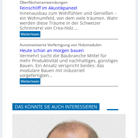
Oberflächenanwendungen
f
C
e
Feinschliff im Akustikpaneel
N
r
C
Innenausbau zum Wohlfühlen und Genießen –
t
-
ein Wohnumfeld, von dem viele träumen. Wahr
i
T
werden diese Träume in der Schweizer
g
e
Schreinerei von Crea-Holz.…
u
c
n
:
h
Weiterlesen
g
F
n
a
e
i
Automatisierte Vorfertigung von Holzmodulen
u
i
k
Heute schon an morgen bauen
f
n
?
S
Vermehrt sucht die Baubranche Mittel für
s
c
c
mehr Produktivität und nachhaltiges, günstiges
h
h
Bauen. Ein Ansatz verspricht beides: das
i
l
modulare Bauen mit industriell
e
i
vorgefertigten…
n
f
e
:
f
Weiterlesen
n
H
i
e
m
u
A
t
k
e
u
DAS KÖNNTE SIE AUCH INTERESSIEREN
s
s
c
t
h
i
o
k
n
p
a
a
n
n
m
e