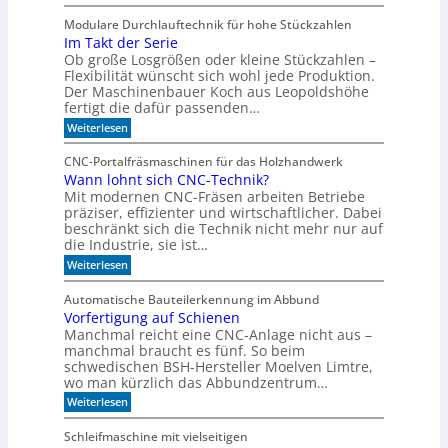
V
z
o
t
Modulare Durchlauftechnik für hohe Stückzahlen
n
m
Im Takt der Serie
d
i
Ob große Losgrößen oder kleine Stückzahlen –
e
t
r
Flexibilität wünscht sich wohl jede Produktion.
d
B
e
Der Maschinenbauer Koch aus Leopoldshöhe
o
r
fertigt die dafür passenden…
r
Z
:
Weiterlesen
k
e
I
e
i
m
z
t
CNC-Portalfräsmaschinen für das Holzhandwerk
T
u
g
Wann lohnt sich CNC-Technik?
a
m
e
Mit modernen CNC-Fräsen arbeiten Betriebe
k
B
h
t
präziser, effizienter und wirtschaftlicher. Dabei
ü
e
d
c
beschränkt sich die Technik nicht mehr nur auf
n
e
h
die Industrie, sie ist…
r
e
:
Weiterlesen
S
r
W
e
r
a
r
e
Automatische Bauteilerkennung im Abbund
n
i
g
Vorfertigung auf Schienen
n
e
a
Manchmal reicht eine CNC-Anlage nicht aus –
l
l
o
manchmal braucht es fünf. So beim
h
schwedischen BSH-Hersteller Moelven Limtre,
n
wo man kürzlich das Abbundzentrum…
t
:
Weiterlesen
s
V
i
o
c
Schleifmaschine mit vielseitigen
r
h