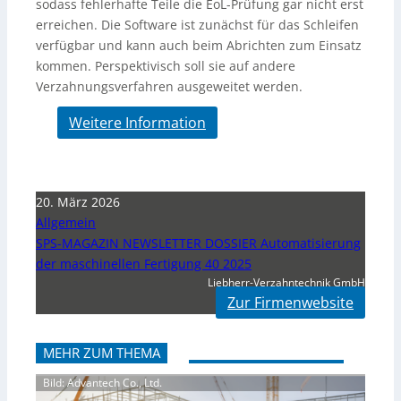
sodass fehlerhafte Teile die EoL-Prüfung gar nicht erst
erreichen. Die Software ist zunächst für das Schleifen
verfügbar und kann auch beim Abrichten zum Einsatz
kommen. Perspektivisch soll sie auf andere
Verzahnungsverfahren ausgeweitet werden.
Weitere Information
20. März 2026
Allgemein
SPS-MAGAZIN NEWSLETTER DOSSIER Automatisierung
der maschinellen Fertigung 40 2025
Liebherr-Verzahntechnik GmbH
Zur Firmenwebsite
MEHR ZUM THEMA
Bild: Advantech Co., Ltd.