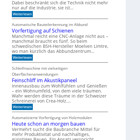
s
d
c
Dabei beschränkt sich die Technik nicht mehr
e
h
o
nur auf die Industrie, sie ist…
r
e
r
:
S
Weiterlesen
r
e
W
e
r
a
r
e
n
Automatische Bauteilerkennung im Abbund
n
i
g
Vorfertigung auf Schienen
n
e
a
l
Manchmal reicht eine CNC-Anlage nicht aus –
l
o
manchmal braucht es fünf. So beim
h
schwedischen BSH-Hersteller Moelven Limtre,
n
wo man kürzlich das Abbundzentrum…
t
:
s
Weiterlesen
V
i
o
c
Schleifmaschine mit vielseitigen
r
h
Oberflächenanwendungen
f
C
e
N
Feinschliff im Akustikpaneel
r
C
Innenausbau zum Wohlfühlen und Genießen
t
-
– ein Wohnumfeld, von dem viele träumen.
i
T
Wahr werden diese Träume in der Schweizer
g
e
Schreinerei von Crea-Holz.…
u
c
n
h
:
Weiterlesen
g
n
F
a
i
e
Automatisierte Vorfertigung von Holzmodulen
u
k
i
f
Heute schon an morgen bauen
?
n
S
s
Vermehrt sucht die Baubranche Mittel für
c
c
mehr Produktivität und nachhaltiges,
h
h
günstiges Bauen. Ein Ansatz verspricht