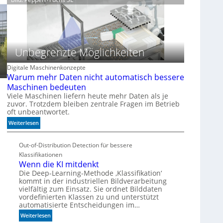
z
ä
z
i
s
i
o
Unbegrenzte Möglichkeiten
n
f
Digitale Maschinenkonzepte
ü
Warum mehr Daten nicht automatisch bessere
r
Maschinen bedeuten
d
Viele Maschinen liefern heute mehr Daten als je
i
zuvor. Trotzdem bleiben zentrale Fragen im Betrieb
oft unbeantwortet.
e
K
:
Weiterlesen
I
W
-
a
Out-of-Distribution Detection für bessere
Ä
r
Klassifikationen
r
u
Wenn die KI mitdenkt
a
m
Die Deep-Learning-Methode ‚Klassifikation‘
m
kommt in der industriellen Bildverarbeitung
e
vielfältig zum Einsatz. Sie ordnet Bilddaten
h
vordefinierten Klassen zu und unterstützt
r
automatisierte Entscheidungen im…
D
:
Weiterlesen
a