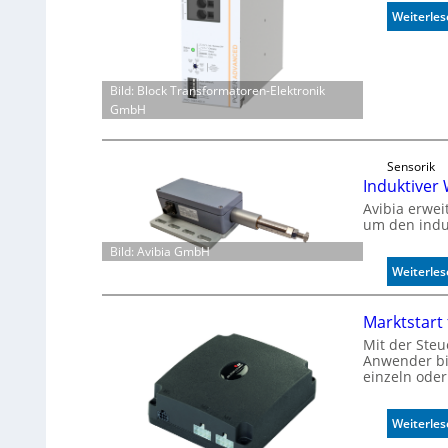
Weiterle
Bild: Block Transformatoren-Elektronik
GmbH
Sensorik
Induktive
Avibia erwe
um den indu
Bild: Avibia GmbH
Weiterle
Marktstart 
Mit der Steu
Anwender bis
einzeln oder
Weiterle