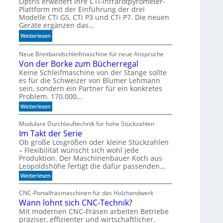
M
Optris erweitert ihre CTi-Infrarotpyrometer-
e
Plattform mit der Einführung der drei
r
o
Modelle CTi G5, CTi P3 und CTi P7. Die neuen
M
l
d
Geräte ergänzen das…
a
a
e
s
n
:
Weiterlesen
l
c
d
S
l
h
e
p
Neue Breitbandschleifmaschine für neue Ansprüche
e
i
n
Von der Borke zum Bücherregal
e
n
n
z
Keine Schleifmaschine von der Stange sollte
e
es für die Schweizer von Blumer Lehmann
i
sein, sondern ein Partner für ein konkretes
n
a
Problem. 170.000…
b
l
:
Weiterlesen
e
i
V
d
s
o
Modulare Durchlauftechnik für hohe Stückzahlen
e
i
n
Im Takt der Serie
u
d
e
e
Ob große Losgrößen oder kleine Stückzahlen
t
r
r
– Flexibilität wünscht sich wohl jede
e
t
B
Produktion. Der Maschinenbauer Koch aus
n
e
o
Leopoldshöhe fertigt die dafür passenden…
r
I
:
k
Weiterlesen
R
I
e
-
m
z
CNC-Portalfräsmaschinen für das Holzhandwerk
T
u
S
Wann lohnt sich CNC-Technik?
a
m
e
k
B
Mit modernen CNC-Fräsen arbeiten Betriebe
n
t
ü
präziser, effizienter und wirtschaftlicher.