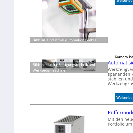
Weiterle
Bild: B&R Industrial Automation GmbH
Kamera-ba
Automatisi
Bild: Institut für Fertigungstechnik und
Werkzeugver
Werkzeugmaschinen
spanenden F
stabilen und
Werkzeugzus
Weiterle
Puffermodu
Mit den neu
Portfolio um