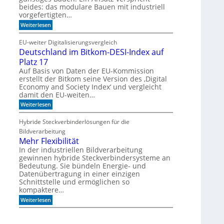
i
l
beides: das modulare Bauen mit industriell
e
i
vorgefertigten…
n
f
e
f
:
Weiterlesen
n
i
H
m
e
EU-weiter Digitalisierungsvergleich
A
u
Deutschland im Bitkom-DESI-Index auf
k
t
u
e
Platz 17
s
s
Auf Basis von Daten der EU-Kommission
t
c
erstellt der Bitkom seine Version des ‚Digital
i
h
Economy and Society Index‘ und vergleicht
k
o
p
damit den EU-weiten…
n
a
a
:
Weiterlesen
n
n
D
e
m
e
Hybride Steckverbinderlösungen für die
e
o
u
l
r
Bildverarbeitung
t
g
s
Mehr Flexibilität
e
c
In der industriellen Bildverarbeitung
n
h
gewinnen hybride Steckverbindersysteme an
b
l
a
Bedeutung. Sie bündeln Energie- und
a
u
Datenübertragung in einer einzigen
n
e
Schnittstelle und ermöglichen so
d
n
i
kompaktere…
m
:
Weiterlesen
B
M
i
e
t
h
k