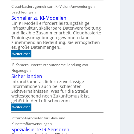
W
t
e
Cloud-basiert gemeinsam KI-Vision-Anwendungen
e
n
beschleunigen
n
n
Schneller zu KI-Modellen
n
d
Ein KI-Modell erfordert leistungsfähige
i
Infrastruktur, skalierbare Datenverarbeitung
i
c
und flexible Zusammenarbeit. Cloudbasierte
e
h
Trainingsumgebungen gewinnen daher
K
t
zunehmend an Bedeutung. Sie ermöglichen
I
es, große Datenmengen…
a
m
u
:
Weiterlesen
i
t
S
t
o
c
IR-Kamera unterstützt autonome Landung von
d
m
h
Flugzeugen
e
a
n
Sicher landen
n
t
e
Infrarotkameras liefern zuverlässige
k
i
Informationen auch bei schlechten
l
t
s
Sichtverhältnissen. Was für die Straße
l
weitestgehend noch Zukunftsmusik ist,
c
e
gehört in der Luft schon zum…
h
r
b
:
Weiterlesen
z
e
S
u
s
i
Infrarot-Pyrometer für Glas- und
K
s
c
I
Kunststoffanwendungen
e
h
Spezialisierte IR-Sensoren
-
r
e