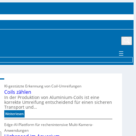
UTTER
EVENTS
MÄRKTE UND TRENDS
AKTUELLE PRODUKTE
MEHR
KI-gestützte Erkennung von Coil-Umreifungen
Coils zählen
In der Produktion von Aluminium-Coils ist eine
korrekte Umreifung entscheidend für einen sicheren
Transport und…
:
Weiterlesen
C
o
Edge-AI-Plattform für rechenintensive Multi-Kamera-
i
Anwendungen
l