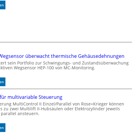
e
t
:
sen
r
i
P
k
s
u
e
i
f
n
e
f
n
r
e
u
t
r
n
e
m
g
K
o
o
r Wegsensor überwacht thermische Gehäusedehnungen
d
n
u
itert sein Portfolio zur Schwingungs- und Zustandsüberwachung
t
ktiven Wegsensor HEP-100 von MC-Monitoring.
l
r
e
o
m
:
sen
l
i
I
l
t
n
e
2
für multivariable Steuerung
d
0
erung MultiControl II Einzel/Parallel von Rose+Krieger können
u
u
 zu zwei Multilift II-Hubsäulen oder Elektrozylinder jeweils
k
 parallel ansteuern.
n
t
d
i
4
v
:
sen
0
e
M