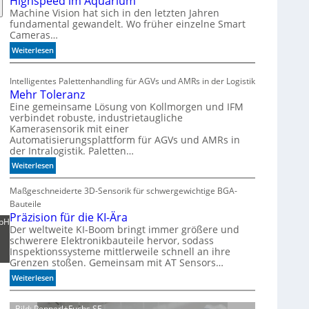
Highspeed im Aquarium
s
Machine Vision hat sich in den letzten Jahren
fundamental gewandelt. Wo früher einzelne Smart
z
Cameras…
ä
h
:
Weiterlesen
l
H
e
i
Intelligentes Palettenhandling für AGVs und AMRs in der Logistik
n
g
Mehr Toleranz
h
Eine gemeinsame Lösung von Kollmorgen und IFM
s
verbindet robuste, industrietaugliche
p
Kamerasensorik mit einer
e
Automatisierungsplattform für AGVs und AMRs in
e
der Intralogistik. Paletten…
d
:
Weiterlesen
i
M
m
e
Maßgeschneiderte 3D-Sensorik für schwergewichtige BGA-
A
h
Bauteile
q
r
Präzision für die KI-Ära
mbH
u
T
Der weltweite KI-Boom bringt immer größere und
a
schwerere Elektronikbauteile hervor, sodass
o
r
Inspektionssysteme mittlerweile schnell an ihre
l
i
Grenzen stoßen. Gemeinsam mit AT Sensors…
e
u
r
:
Weiterlesen
m
a
P
n
r
Bild: Pepperl+Fuchs SE