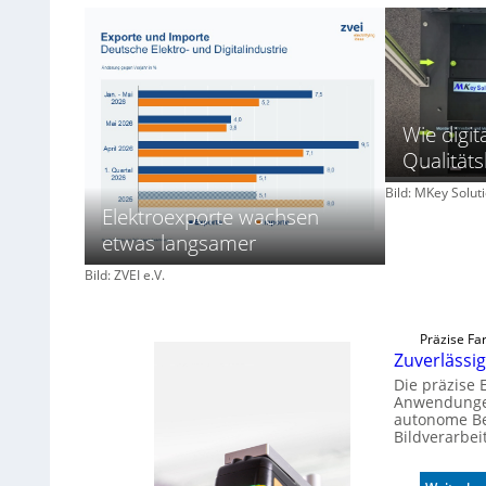
Wie digit
Qualität
Bild: MKey Solu
Elektroexporte wachsen
etwas langsamer
Bild: ZVEI e.V.
Präzise Fa
Zuverläss
Die präzise
Anwendungen
autonome Be
Bildverarbei