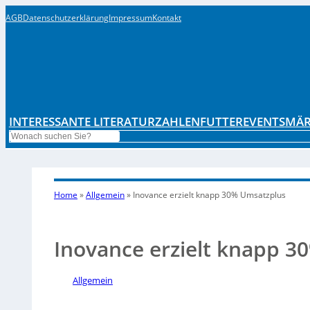
AGB
Datenschutzerklärung
Impressum
Kontakt
INTERESSANTE LITERATUR
ZAHLENFUTTER
EVENTS
MÄR
Search
Home
»
Allgemein
»
Inovance erzielt knapp 30% Umsatzplus
Inovance erzielt knapp 
Allgemein