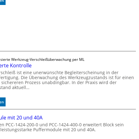
:
sen
Z
u
v
e
r
l
ä
s
s
i
sierte Werkzeug-Verschleißüberwachung per ML
erte Kontrolle
g
e
schleiß ist eine unerwünschte Begleiterscheinung in der
D
ertigung. Die Überwachung des Werkzeugzustands ist für einen
 sichereren Prozess unabdingbar. In der Praxis wird der
r
tand aktuell…
u
c
k
:
sen
m
A
a
u
le mit 20 und 40A
r
t
k
en PCC-1424-200-0 und PCC-1424-400-0 erweitert Block sein
o
 leistungsstarke Puffermodule mit 20 und 40A.
e
m
n
a