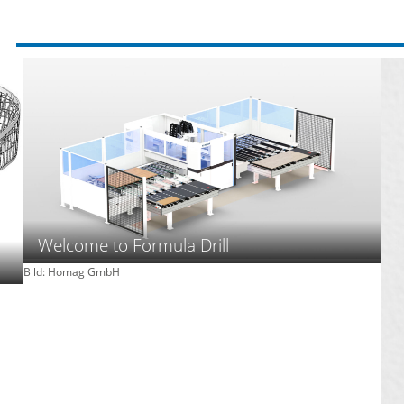
Welcome to Formula Drill
Bild: Homag GmbH