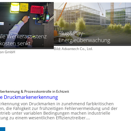
Plug&Play-
ale Werkerassistenz
Energieüberwachung
skosten senkt
Bild: Advantech Co., Ltd.
tion GmbH
rberkennung & Prozesskontrolle in Echtzeit
ige Druckmarkenerkennung
 Erkennung von Druckmarken in zunehmend farbkritischen
, die Fähigkeit zur frühzeitigen Fehlervermeidung und der
trieb unter variablen Bedingungen machen industrielle
tung zu einem wesentlichen Effizienztreiber.…