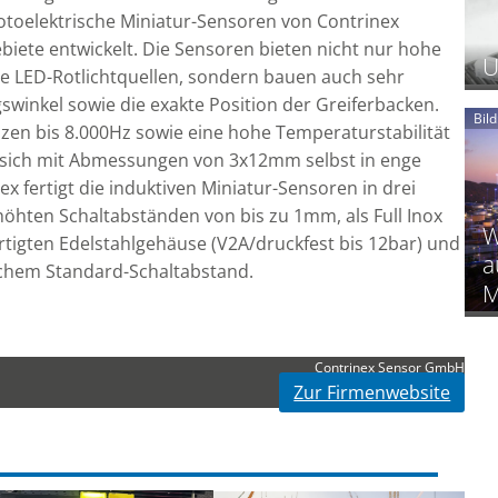
fotoelektrische Miniatur-Sensoren von Contrinex
ebiete entwickelt. Die Sensoren bieten nicht nur hohe
U
 LED-Rotlichtquellen, sondern bauen auch sehr
swinkel sowie die exakte Position der Greiferbacken.
Bil
zen bis 8.000Hz sowie eine hohe Temperaturstabilität
en sich mit Abmessungen von 3x12mm selbst in enge
 fertigt die induktiven Miniatur-Sensoren in drei
höhten Schaltabständen von bis zu 1mm, als Full Inox
W
rtigten Edelstahlgehäuse (V2A/druckfest bis 12bar) und
a
fachem Standard-Schaltabstand.
M
Contrinex Sensor GmbH
Zur Firmenwebsite