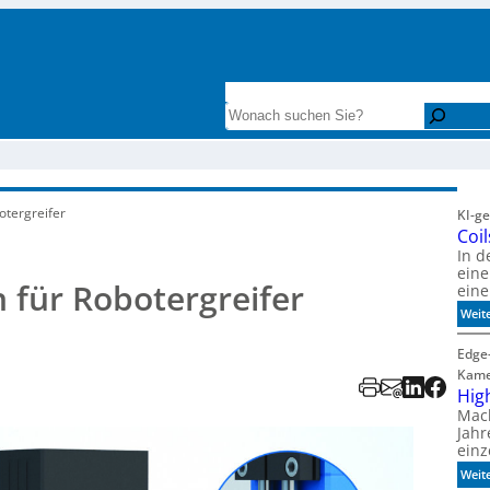
INTERESSANTE LITERATUR
ZAHLENF
Search
otergreifer
KI-g
Coi
In d
eine
 für Robotergreifer
eine
Weit
Edge-
Kam
Hig
Mach
Jahr
ein
Weit