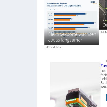
Wi
We
Qu
Bild:
Elektroexporte wachsen
etwas langsamer
Bild: ZVEI e.V.
Zuv
Die
far
Feh
Bed
wese