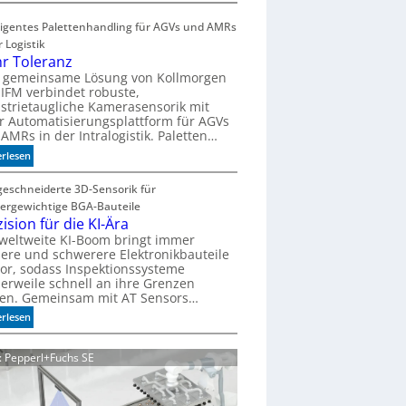
H
e
i
lligentes Palettenhandling für AGVs und AMRs
n
g
r Logistik
h
r Toleranz
s
e gemeinsame Lösung von Kollmorgen
p
IFM verbindet robuste,
e
strietaugliche Kamerasensorik mit
e
r Automatisierungsplattform für AGVs
d
AMRs in der Intralogistik. Paletten…
i
:
erlesen
m
M
A
e
eschneiderte 3D-Sensorik für
q
h
ergewichtige BGA-Bauteile
u
r
ision für die KI-Ära
a
T
weltweite KI-Boom bringt immer
r
ere und schwerere Elektronikbauteile
o
i
or, sodass Inspektionssysteme
l
u
lerweile schnell an ihre Grenzen
e
m
ßen. Gemeinsam mit AT Sensors…
r
:
erlesen
a
P
n
r
z
d: Pepperl+Fuchs SE
ä
z
i