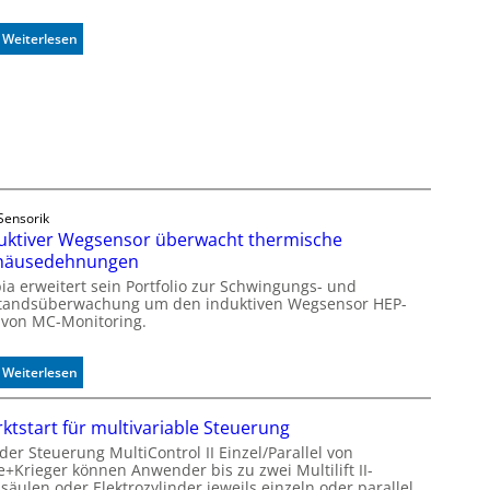
k
t
e
i
:
Weiterlesen
n
s
P
n
i
u
u
e
f
n
r
f
g
t
e
e
r
K
m
o
o
Sensorik
n
d
uktiver Wegsensor überwacht thermische
t
u
häusedehnungen
r
l
bia erweitert sein Portfolio zur Schwingungs- und
o
e
tandsüberwachung um den induktiven Wegsensor HEP-
l
m
 von MC-Monitoring.
l
i
e
t
2
:
Weiterlesen
0
I
u
n
ktstart für multivariable Steuerung
n
d
der Steuerung MultiControl II Einzel/Parallel von
d
u
e+Krieger können Anwender bis zu zwei Multilift II-
4
k
äulen oder Elektrozylinder jeweils einzeln oder parallel