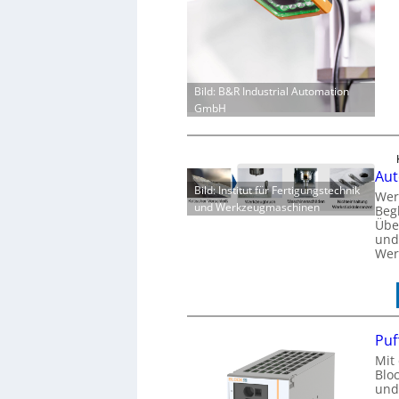
Bild: B&R Industrial Automation
GmbH
Aut
Bild: Institut für Fertigungstechnik
Wer
und Werkzeugmaschinen
Beg
Übe
und
Wer
Puf
Mit
Blo
und