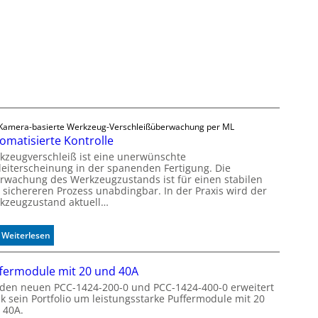
v
e
r
l
ä
s
s
i
g
Kamera-basierte Werkzeug-Verschleißüberwachung per ML
e
omatisierte Kontrolle
D
kzeugverschleiß ist eine unerwünschte
r
leiterscheinung in der spanenden Fertigung. Die
u
rwachung des Werkzeugzustands ist für einen stabilen
c
 sichereren Prozess unabdingbar. In der Praxis wird der
k
kzeugzustand aktuell…
m
a
:
Weiterlesen
r
A
k
u
e
fermodule mit 20 und 40A
t
n
 den neuen PCC-1424-200-0 und PCC-1424-400-0 erweitert
o
e
ck sein Portfolio um leistungsstarke Puffermodule mit 20
m
r
 40A.
a