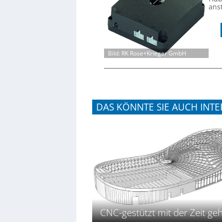
ans
Bild: RK Rose+Krieger GmbH
DAS KÖNNTE SIE AUCH INTE
CNC-gestützt mit der Zeit ge