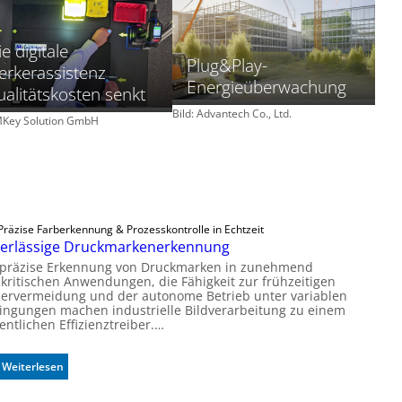
e digitale
Plug&Play-
rkerassistenz
Energieüberwachung
alitätskosten senkt
Bild: Advantech Co., Ltd.
 MKey Solution GmbH
Präzise Farberkennung & Prozesskontrolle in Echtzeit
erlässige Druckmarkenerkennung
 präzise Erkennung von Druckmarken in zunehmend
bkritischen Anwendungen, die Fähigkeit zur frühzeitigen
lervermeidung und der autonome Betrieb unter variablen
ingungen machen industrielle Bildverarbeitung zu einem
ntlichen Effizienztreiber.…
:
Weiterlesen
Z
u