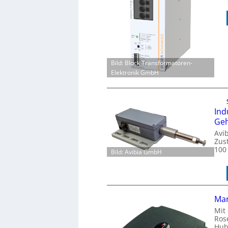
Bild: Block Transformatoren-
Elektronik GmbH
Ind
Ge
Avi
Zus
100
Bild: Avibia GmbH
Mar
Mit 
Ros
Hubs