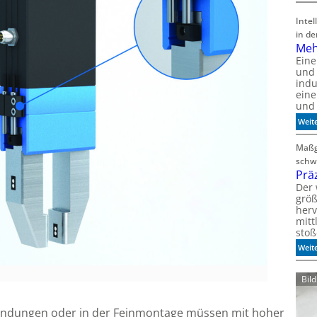
Inte
in de
Meh
Ein
und 
indu
eine
und 
Weit
Maßg
schw
Präz
Der 
größ
herv
mitt
sto
Weit
Bil
wendungen oder in der Feinmontage müssen mit hoher