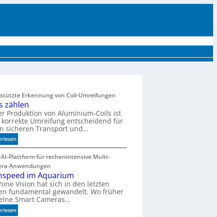
UTTER
EVENTS
MÄRKTE UND TRENDS
AKTUELLE PRODUKTE
MEHR
estützte Erkennung von Coil-Umreifungen
ls zählen
er Produktion von Aluminium-Coils ist
 korrekte Umreifung entscheidend für
n sicheren Transport und…
:
erlesen
C
o
AI-Plattform für rechenintensive Multi-
i
era-Anwendungen
l
hspeed im Aquarium
s
ine Vision hat sich in den letzten
en fundamental gewandelt. Wo früher
z
zelne Smart Cameras…
ä
h
:
erlesen
l