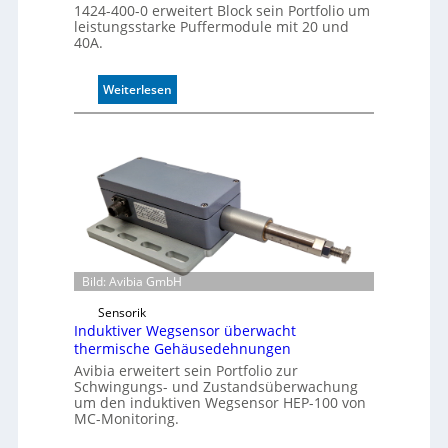
1424-400-0 erweitert Block sein Portfolio um
l
leistungsstarke Puffermodule mit 20 und
e
40A.
:
Weiterlesen
P
u
f
f
e
r
m
o
d
u
Bild: Avibia GmbH
l
Sensorik
e
Induktiver Wegsensor überwacht
m
thermische Gehäusedehnungen
i
Avibia erweitert sein Portfolio zur
t
Schwingungs- und Zustandsüberwachung
2
um den induktiven Wegsensor HEP-100 von
0
MC-Monitoring.
u