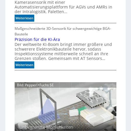
a
Kamerasensorik mit einer
e
e
Automatisierungsplattform für AGVs und AMRs in
b
d
h
der Intralogistik. Paletten…
l
i
n
:
Weiterlesen
e
m
u
M
S
A
n
e
Maßgeschneiderte 3D-Sensorik für schwergewichtige BGA-
t
q
g
h
Bauteile
e
u
e
r
Präzision für die KI-Ära
a
u
n
Der weltweite KI-Boom bringt immer größere und
T
r
e
schwerere Elektronikbauteile hervor, sodass
o
i
r
Inspektionssysteme mittlerweile schnell an ihre
l
u
u
Grenzen stoßen. Gemeinsam mit AT Sensors…
e
m
n
:
Weiterlesen
r
g
P
a
r
n
ä
z
Bild: Pepperl+Fuchs SE
z
i
s
i
o
n
f
ü
Unbegrenzte Möglichkeiten
r