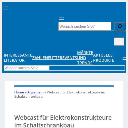
Search
MÄRKTE
INTERESSANTE
AKTUELLE
ZAHLENFUTTER
EVENTS
UND
LITERATUR
PRODUKTE
TRENDS
Search
Home
»
Allgemein
»
Webcast für Elektrokonstrukteure im
Schaltschrankbau
Webcast für Elektrokonstrukteure
im Schaltschrankbau