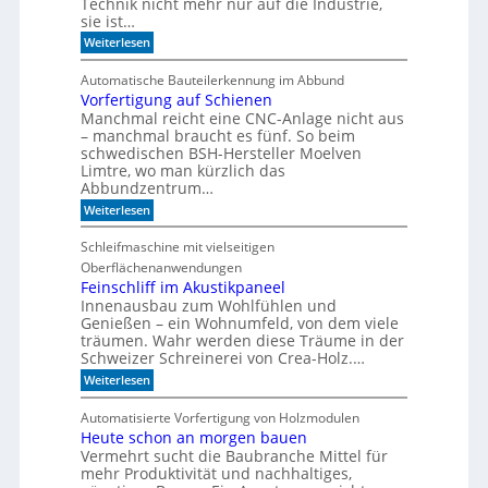
Technik nicht mehr nur auf die Industrie,
r
r
r
sie ist…
e
S
r
:
e
Weiterlesen
e
n
W
r
g
a
i
a
Automatische Bauteilerkennung im Abbund
n
e
l
Vorfertigung auf Schienen
n
Manchmal reicht eine CNC-Anlage nicht aus
l
o
– manchmal braucht es fünf. So beim
h
schwedischen BSH-Hersteller Moelven
n
Limtre, wo man kürzlich das
t
Abbundzentrum…
s
:
i
Weiterlesen
V
c
o
h
Schleifmaschine mit vielseitigen
r
C
Oberflächenanwendungen
f
N
e
C
Feinschliff im Akustikpaneel
r
-
Innenausbau zum Wohlfühlen und
t
T
Genießen – ein Wohnumfeld, von dem viele
i
e
träumen. Wahr werden diese Träume in der
g
c
Schweizer Schreinerei von Crea-Holz.…
u
h
n
n
:
Weiterlesen
g
i
F
a
k
e
Automatisierte Vorfertigung von Holzmodulen
u
?
i
Heute schon an morgen bauen
f
n
S
Vermehrt sucht die Baubranche Mittel für
s
c
c
mehr Produktivität und nachhaltiges,
h
h