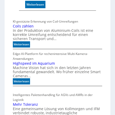
r
:
Weiterlesen
w
M
a
a
c
r
h
KI-gestützte Erkennung von Coil-Umreifungen
k
t
Coils zählen
t
In der Produktion von Aluminium-Coils ist eine
t
s
korrekte Umreifung entscheidend für einen
h
sicheren Transport und…
t
e
a
:
Weiterlesen
r
r
C
m
t
o
Edge-AI-Plattform für rechenintensive Multi-Kamera-
i
f
i
Anwendungen
s
l
ü
Highspeed im Aquarium
c
Machine Vision hat sich in den letzten Jahren
s
r
h
fundamental gewandelt. Wo früher einzelne Smart
z
m
e
Cameras…
ä
u
G
h
:
Weiterlesen
l
e
l
H
t
h
e
i
i
ä
Intelligentes Palettenhandling für AGVs und AMRs in der
n
g
v
u
Logistik
h
a
s
Mehr Toleranz
s
r
Eine gemeinsame Lösung von Kollmorgen und IFM
e
p
i
verbindet robuste, industrietaugliche
d
e