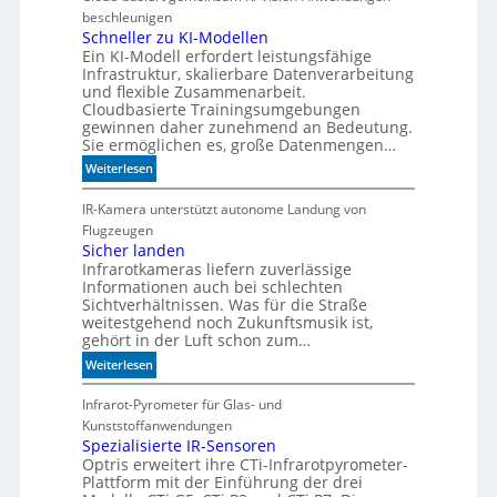
n
beschleunigen
n
Schneller zu KI-Modellen
Ein KI-Modell erfordert leistungsfähige
d
Infrastruktur, skalierbare Datenverarbeitung
i
und flexible Zusammenarbeit.
e
Cloudbasierte Trainingsumgebungen
K
gewinnen daher zunehmend an Bedeutung.
I
Sie ermöglichen es, große Datenmengen…
m
:
Weiterlesen
i
S
t
c
IR-Kamera unterstützt autonome Landung von
d
h
Flugzeugen
e
n
Sicher landen
n
Infrarotkameras liefern zuverlässige
e
k
Informationen auch bei schlechten
l
t
Sichtverhältnissen. Was für die Straße
l
weitestgehend noch Zukunftsmusik ist,
e
gehört in der Luft schon zum…
r
:
Weiterlesen
z
S
u
i
Infrarot-Pyrometer für Glas- und
K
c
Kunststoffanwendungen
I
h
Spezialisierte IR-Sensoren
-
Optris erweitert ihre CTi-Infrarotpyrometer-
e
M
Plattform mit der Einführung der drei
r
o