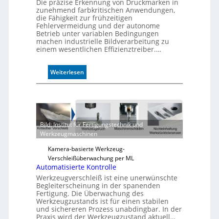
Die präzise Erkennung von Druckmarken in
zunehmend farbkritischen Anwendungen,
die Fähigkeit zur frühzeitigen
Fehlervermeidung und der autonome
Betrieb unter variablen Bedingungen
machen industrielle Bildverarbeitung zu
einem wesentlichen Effizienztreiber.…
:
Weiterlesen
Z
u
v
e
r
Bild: Institut für Fertigungstechnik und
l
Werkzeugmaschinen
ä
s
Kamera-basierte Werkzeug-
s
Verschleißüberwachung per ML
i
Automatisierte Kontrolle
g
Werkzeugverschleiß ist eine unerwünschte
e
Begleiterscheinung in der spanenden
D
Fertigung. Die Überwachung des
Werkzeugzustands ist für einen stabilen
r
und sichereren Prozess unabdingbar. In der
u
Praxis wird der Werkzeugzustand aktuell…