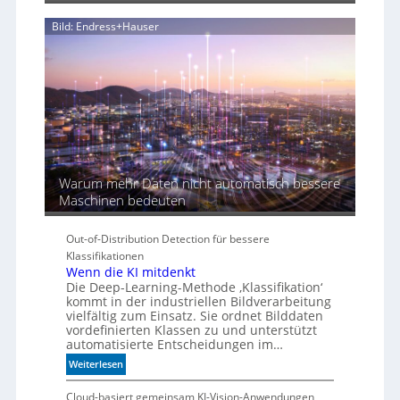
d
i
Bild: Endress+Hauser
e
K
I
-
Ä
r
a
Warum mehr Daten nicht automatisch bessere
Maschinen bedeuten
Out-of-Distribution Detection für bessere
Klassifikationen
Wenn die KI mitdenkt
Die Deep-Learning-Methode ‚Klassifikation‘
kommt in der industriellen Bildverarbeitung
vielfältig zum Einsatz. Sie ordnet Bilddaten
vordefinierten Klassen zu und unterstützt
automatisierte Entscheidungen im…
:
Weiterlesen
W
e
Cloud-basiert gemeinsam KI-Vision-Anwendungen