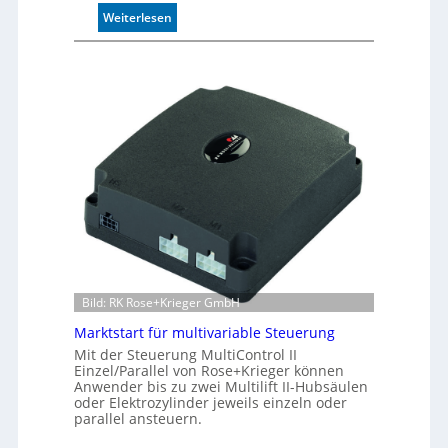
n
:
Weiterlesen
d
I
4
n
0
d
A
u
k
t
i
v
e
r
W
e
g
s
e
Bild: RK Rose+Krieger GmbH
n
Marktstart für multivariable Steuerung
s
Mit der Steuerung MultiControl II
o
Einzel/Parallel von Rose+Krieger können
r
Anwender bis zu zwei Multilift II-Hubsäulen
ü
oder Elektrozylinder jeweils einzeln oder
b
parallel ansteuern.
e