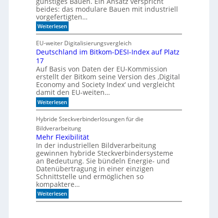
günstiges Bauen. Ein Ansatz verspricht
i
l
beides: das modulare Bauen mit industriell
e
i
vorgefertigten…
n
f
e
:
f
Weiterlesen
n
H
i
e
m
EU-weiter Digitalisierungsvergleich
u
A
Deutschland im Bitkom-DESI-Index auf Platz
t
k
17
e
u
s
s
Auf Basis von Daten der EU-Kommission
c
t
erstellt der Bitkom seine Version des ‚Digital
h
i
Economy and Society Index‘ und vergleicht
o
k
damit den EU-weiten…
n
p
a
a
:
Weiterlesen
n
n
D
m
e
e
Hybride Steckverbinderlösungen für die
o
e
u
Bildverarbeitung
r
l
t
g
s
Mehr Flexibilität
e
c
In der industriellen Bildverarbeitung
n
h
gewinnen hybride Steckverbindersysteme
b
l
an Bedeutung. Sie bündeln Energie- und
a
a
Datenübertragung in einer einzigen
u
n
Schnittstelle und ermöglichen so
e
d
n
kompaktere…
i
m
:
Weiterlesen
B
M
i
e
t
h
k