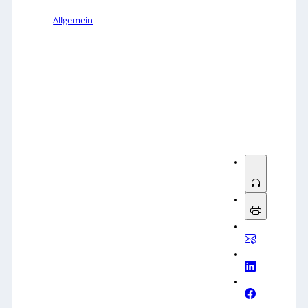
Allgemein
Sorry, no results.
Please try another keyword