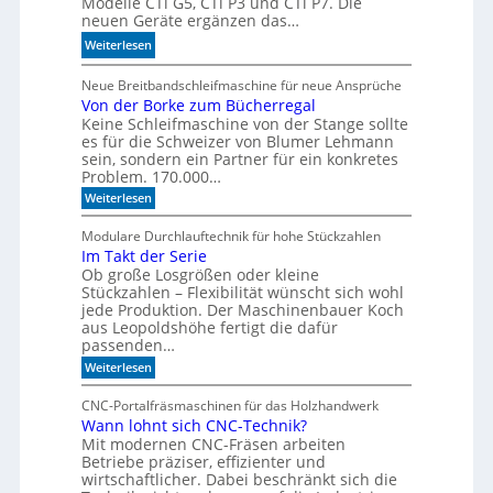
Modelle CTi G5, CTi P3 und CTi P7. Die
l
d
neuen Geräte ergänzen das…
a
e
:
Weiterlesen
n
l
S
d
l
p
Neue Breitbandschleifmaschine für neue Ansprüche
e
e
Von der Borke zum Bücherregal
e
n
n
Keine Schleifmaschine von der Stange sollte
z
es für die Schweizer von Blumer Lehmann
i
sein, sondern ein Partner für ein konkretes
a
Problem. 170.000…
l
:
Weiterlesen
i
V
s
o
Modulare Durchlauftechnik für hohe Stückzahlen
i
n
Im Takt der Serie
d
e
Ob große Losgrößen oder kleine
e
r
r
Stückzahlen – Flexibilität wünscht sich wohl
t
B
jede Produktion. Der Maschinenbauer Koch
o
e
aus Leopoldshöhe fertigt die dafür
r
I
passenden…
k
R
:
e
Weiterlesen
-
I
z
m
u
S
CNC-Portalfräsmaschinen für das Holzhandwerk
T
m
e
Wann lohnt sich CNC-Technik?
a
B
n
Mit modernen CNC-Fräsen arbeiten
k
ü
t
c
Betriebe präziser, effizienter und
s
d
h
wirtschaftlicher. Dabei beschränkt sich die
o
e
e