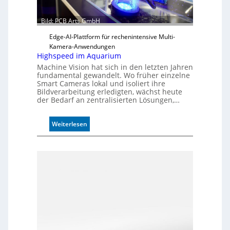
Bild: PCB Arts GmbH
Edge-AI-Plattform für rechenintensive Multi-
Kamera-Anwendungen
Highspeed im Aquarium
Machine Vision hat sich in den letzten Jahren
fundamental gewandelt. Wo früher einzelne
Smart Cameras lokal und isoliert ihre
Bildverarbeitung erledigten, wächst heute
der Bedarf an zentralisierten Lösungen,…
:
Weiterlesen
H
i
g
h
s
p
e
e
d
i