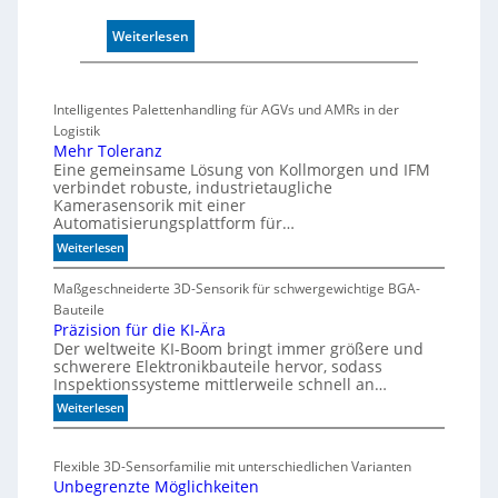
:
Weiterlesen
P
u
f
Intelligentes Palettenhandling für AGVs und AMRs in der
f
Logistik
e
Mehr Toleranz
r
Eine gemeinsame Lösung von Kollmorgen und IFM
m
verbindet robuste, industrietaugliche
Kamerasensorik mit einer
o
Automatisierungsplattform für…
d
u
:
Weiterlesen
M
l
e
Maßgeschneiderte 3D-Sensorik für schwergewichtige BGA-
e
h
Bauteile
m
r
Präzision für die KI-Ära
i
Der weltweite KI-Boom bringt immer größere und
T
t
schwerere Elektronikbauteile hervor, sodass
o
2
Inspektionssysteme mittlerweile schnell an…
l
0
e
:
Weiterlesen
u
r
P
n
a
r
d
Flexible 3D-Sensorfamilie mit unterschiedlichen Varianten
n
ä
4
Unbegrenzte Möglichkeiten
z
z