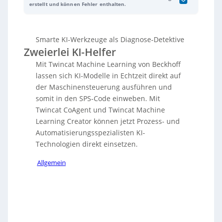
der Maschinensteuerung und deren Integration in
erstellt und können Fehler enthalten.
den SPS-Code. Dabei werden zwei KI-Ansätze
unterschieden: task-spezifische KI für klar definierte
Aufgaben wie visuelle Qualitätskontrolle,
Smarte KI-Werkzeuge als Diagnose-Detektive
Ausfallvorhersage oder Objektlokalisierung (u. a. mit
Zweierlei KI-Helfer
dem
TwinCat Machine Learning Creator
) sowie
Agentic AI als generatives Assistenzsystem, das per
Mit Twincat Machine Learning von Beckhoff
Dialog bei Code-Erstellung, Fehleranalyse und
lassen sich KI-Modelle in Echtzeit direkt auf
Support im Betrieb hilft (über
TwinCat Co-Agent
).
der Maschinensteuerung ausführen und
Beide Ansätze ergänzen sich, weil sie
unterschiedliche Ebenen der Automatisierung
somit in den SPS-Code einweben. Mit
adressieren. Zudem wird erwähnt, dass die
Twincat CoAgent und Twincat Machine
begleitende Audioaufnahme KI-generiert und vom
Learning Creator können jetzt Prozess- und
TEDO Verlag bereitgestellt wurde.
Automatisierungsspezialisten KI-
Technologien direkt einsetzen.
Allgemein
Sorry, no results.
Please try another keyword