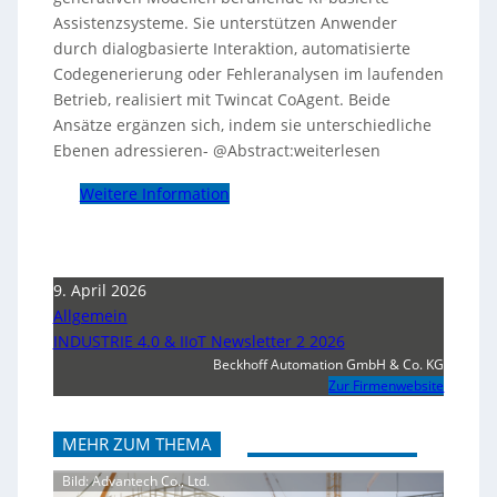
Assistenzsysteme. Sie unterstützen Anwender
durch dialogbasierte Interaktion, automatisierte
Codegenerierung oder Fehleranalysen im laufenden
Betrieb, realisiert mit Twincat CoAgent. Beide
Ansätze ergänzen sich, indem sie unterschiedliche
Ebenen adressieren- @Abstract:weiterlesen
Weitere Information
9. April 2026
Allgemein
INDUSTRIE 4.0 & IIoT Newsletter 2 2026
Beckhoff Automation GmbH & Co. KG
Zur Firmenwebsite
MEHR ZUM THEMA
Bild: Advantech Co., Ltd.