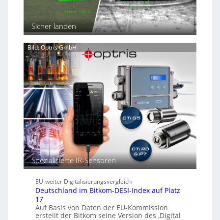
e
i
n
t
n
e
Sicher landen
i
n
c
h
Bild: Optris GmbH
t
a
u
t
o
m
a
t
i
s
c
h
Spezialisierte IR-Sensoren
b
e
s
EU-weiter Digitalisierungsvergleich
s
Deutschland im Bitkom-DESI-Index auf Platz
e
17
r
Auf Basis von Daten der EU-Kommission
e
erstellt der Bitkom seine Version des ‚Digital