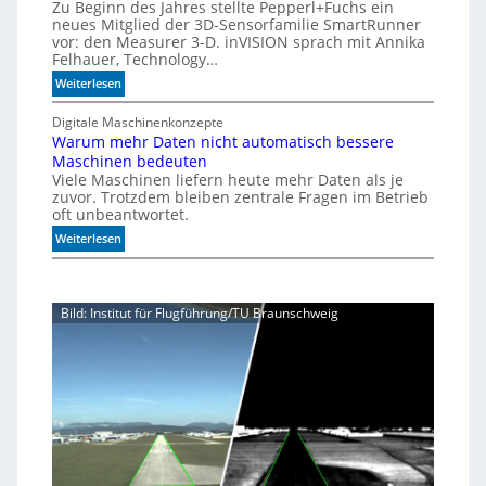
0
Zu Beginn des Jahres stellte Pepperl+Fuchs ein
i
A
neues Mitglied der 3D-Sensorfamilie SmartRunner
s
vor: den Measurer 3-D. inVISION sprach mit Annika
i
Felhauer, Technology…
o
:
Weiterlesen
n
U
f
n
Digitale Maschinenkonzepte
ü
Warum mehr Daten nicht automatisch bessere
b
r
Maschinen bedeuten
e
d
Viele Maschinen liefern heute mehr Daten als je
g
i
zuvor. Trotzdem bleiben zentrale Fragen im Betrieb
r
e
oft unbeantwortet.
e
K
:
n
Weiterlesen
I
W
z
-
a
t
Ä
r
e
r
Bild: Institut für Flugführung/TU Braunschweig
u
M
a
m
ö
m
g
e
l
h
i
r
c
D
h
a
k
t
e