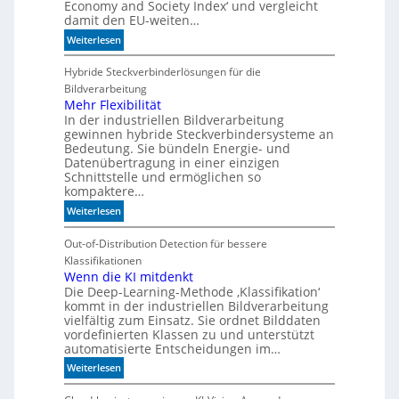
Economy and Society Index‘ und vergleicht
M
damit den EU-weiten…
a
s
:
Weiterlesen
c
D
h
e
Hybride Steckverbinderlösungen für die
i
u
Bildverarbeitung
n
t
Mehr Flexibilität
e
In der industriellen Bildverarbeitung
s
gewinnen hybride Steckverbindersysteme an
n
c
Bedeutung. Sie bündeln Energie- und
b
h
Datenübertragung in einer einzigen
e
l
Schnittstelle und ermöglichen so
d
a
kompaktere…
e
n
:
Weiterlesen
u
d
M
t
i
e
Out-of-Distribution Detection für bessere
e
m
h
Klassifikationen
n
B
r
Wenn die KI mitdenkt
i
Die Deep-Learning-Methode ‚Klassifikation‘
F
t
kommt in der industriellen Bildverarbeitung
l
k
vielfältig zum Einsatz. Sie ordnet Bilddaten
e
o
vordefinierten Klassen zu und unterstützt
x
m
automatisierte Entscheidungen im…
i
-
:
Weiterlesen
b
D
W
i
E
e