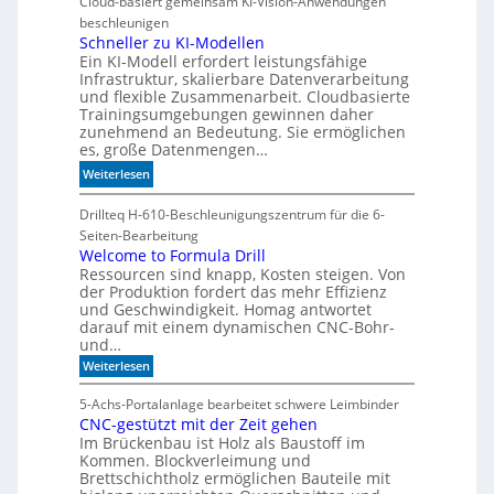
Cloud-basiert gemeinsam KI-Vision-Anwendungen
l
S
n
beschleunigen
i
I
n
Schneller zu KI-Modellen
t
-
Ein KI-Modell erfordert leistungsfähige
d
ä
I
Infrastruktur, skalierbare Datenverarbeitung
i
t
n
und flexible Zusammenarbeit. Cloudbasierte
e
d
Trainingsumgebungen gewinnen daher
K
e
zunehmend an Bedeutung. Sie ermöglichen
I
es, große Datenmengen…
x
m
a
:
Weiterlesen
i
u
S
t
f
c
Drillteq H-610-Beschleunigungszentrum für die 6-
d
P
h
Seiten-Bearbeitung
e
l
n
Welcome to Formula Drill
n
a
Ressourcen sind knapp, Kosten steigen. Von
e
k
t
der Produktion fordert das mehr Effizienz
l
t
und Geschwindigkeit. Homag antwortet
z
l
darauf mit einem dynamischen CNC-Bohr-
1
e
und…
7
r
:
Weiterlesen
z
W
u
e
5-Achs-Portalanlage bearbeitet schwere Leimbinder
K
l
CNC-gestützt mit der Zeit gehen
c
I
Im Brückenbau ist Holz als Baustoff im
o
-
m
Kommen. Blockverleimung und
M
e
Brettschichtholz ermöglichen Bauteile mit
t
o