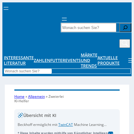
Search
MÄRKTE
INTERESSANTE
AKTUELLE
ZAHLENFUTTER
EVENTS
UND
LITERATUR
PRODUKTE
TRENDS
Search
Home
»
Allgemein
»
Zweierlei
KI-Helfer
Übersicht mit KI
Beckhoff ermöglicht mit
TwinCAT
Machine Learning
die Echtzeit-Ausführung von KI-Modellen direkt auf
* Diese Inhalte wurden mithilfe von Künstlicher Intelligenz