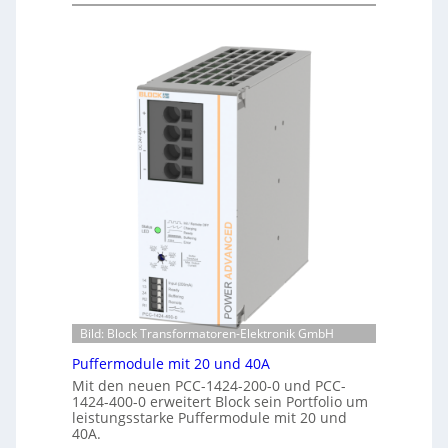
r
u
k
t
e
o
n
m
e
a
r
t
k
i
e
s
n
i
n
e
u
r
n
t
g
e
K
o
n
t
Bild: Block Transformatoren-Elektronik GmbH
r
o
Puffermodule mit 20 und 40A
l
Mit den neuen PCC-1424-200-0 und PCC-
l
1424-400-0 erweitert Block sein Portfolio um
leistungsstarke Puffermodule mit 20 und
e
40A.