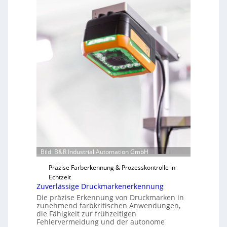
m
A
q
u
a
r
i
u
m
Bild: B&R Industrial Automation GmbH
Präzise Farberkennung & Prozesskontrolle in
Echtzeit
Zuverlässige Druckmarkenerkennung
Die präzise Erkennung von Druckmarken in
zunehmend farbkritischen Anwendungen,
die Fähigkeit zur frühzeitigen
Fehlervermeidung und der autonome