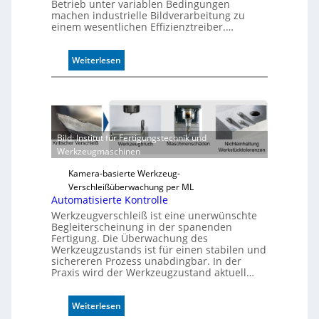
Betrieb unter variablen Bedingungen
machen industrielle Bildverarbeitung zu
einem wesentlichen Effizienztreiber.…
:
Weiterlesen
Z
u
v
e
r
Bild: Institut für Fertigungstechnik und
l
Werkzeugmaschinen
ä
s
Kamera-basierte Werkzeug-
s
Verschleißüberwachung per ML
i
Automatisierte Kontrolle
g
Werkzeugverschleiß ist eine unerwünschte
e
Begleiterscheinung in der spanenden
D
Fertigung. Die Überwachung des
Werkzeugzustands ist für einen stabilen und
r
sichereren Prozess unabdingbar. In der
u
Praxis wird der Werkzeugzustand aktuell…
c
k
m
:
Weiterlesen
a
A