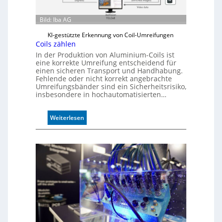
Bild: Iba AG
KI-gestützte Erkennung von Coil-Umreifungen
Coils zählen
In der Produktion von Aluminium-Coils ist
eine korrekte Umreifung entscheidend für
einen sicheren Transport und Handhabung.
Fehlende oder nicht korrekt angebrachte
Umreifungsbänder sind ein Sicherheitsrisiko,
insbesondere in hochautomatisierten…
:
Weiterlesen
C
o
i
l
s
z
ä
h
l
e
n