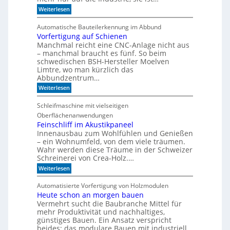
r
e
:
Weiterlesen
S
r
W
e
r
a
r
e
Automatische Bauteilerkennung im Abbund
n
i
g
Vorfertigung auf Schienen
n
e
a
Manchmal reicht eine CNC-Anlage nicht aus
l
l
o
– manchmal braucht es fünf. So beim
h
schwedischen BSH-Hersteller Moelven
n
Limtre, wo man kürzlich das
t
Abbundzentrum…
s
:
i
Weiterlesen
V
c
o
h
Schleifmaschine mit vielseitigen
r
C
Oberflächenanwendungen
f
N
e
C
Feinschliff im Akustikpaneel
r
-
Innenausbau zum Wohlfühlen und Genießen
t
T
– ein Wohnumfeld, von dem viele träumen.
i
e
Wahr werden diese Träume in der Schweizer
g
c
Schreinerei von Crea-Holz.…
u
h
n
n
:
Weiterlesen
g
i
F
a
k
e
Automatisierte Vorfertigung von Holzmodulen
u
?
i
Heute schon an morgen bauen
f
n
S
Vermehrt sucht die Baubranche Mittel für
s
c
c
mehr Produktivität und nachhaltiges,
h
h
günstiges Bauen. Ein Ansatz verspricht
i
l
beides: das modulare Bauen mit industriell