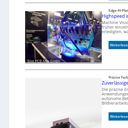
Edge-AI-Pla
Highspeed 
Machine Visio
früher einzel
erledigten, w
Weiterlese
Bild: PCB Arts GmbH
Präzise Far
Zuverlässi
Die präzise 
Anwendungen,
autonome Bet
Bildverarbeit
Weiterlese