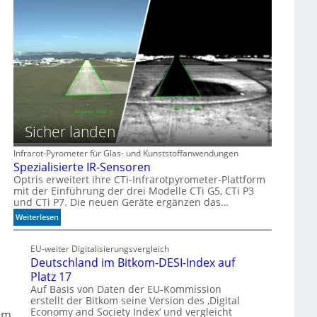
a
ö
m
g
m
l
e
i
h
c
r
h
D
k
a
e
t
i
e
t
n
Sicher landen
e
n
n
i
Infrarot-Pyrometer für Glas- und Kunststoffanwendungen
c
Spezialisierte IR-Sensoren
h
Optris erweitert ihre CTi-Infrarotpyrometer-Plattform
t
mit der Einführung der drei Modelle CTi G5, CTi P3
a
und CTi P7. Die neuen Geräte ergänzen das…
u
:
Weiterlesen
t
S
o
p
EU-weiter Digitalisierungsvergleich
m
e
Deutschland im Bitkom-DESI-Index auf
a
z
Platz 17
t
i
Auf Basis von Daten der EU-Kommission
i
a
erstellt der Bitkom seine Version des ‚Digital
s
l
Economy and Society Index‘ und vergleicht
om
c