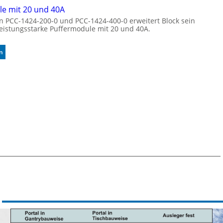
k
u
e mit 20 und 40A
e
t
n PCC-1424-200-0 und PCC-1424-400-0 erweitert Block sein
n
o
leistungsstarke Puffermodule mit 20 und 40A.
n
m
u
a
n
t
:
n
g
i
P
s
u
i
f
e
f
r
e
t
r
e
m
K
o
o
d
n
u
t
l
r
e
o
m
l
i
l
t
e
2
0
u