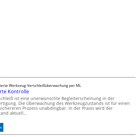
r
v
i
e
u
r
m
l
ä
s
s
i
g
e
D
r
u
c
ierte Werkzeug-Verschleißüberwachung per ML
k
rte Kontrolle
m
a
hleiß ist eine unerwünschte Begleiterscheinung in der
rtigung. Die Überwachung des Werkzeugzustands ist für einen
r
sichereren Prozess unabdingbar. In der Praxis wird der
k
and aktuell…
e
n
e
:
n
r
A