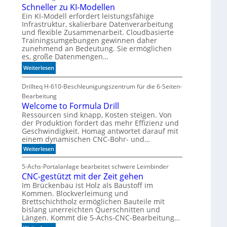
n
Schneller zu KI-Modellen
t
I
d
ä
Ein KI-Modell erfordert leistungsfähige
-
Infrastruktur, skalierbare Datenverarbeitung
i
t
I
und flexible Zusammenarbeit. Cloudbasierte
e
n
Trainingsumgebungen gewinnen daher
K
d
zunehmend an Bedeutung. Sie ermöglichen
I
e
es, große Datenmengen…
m
x
:
Weiterlesen
i
a
S
t
u
c
Drillteq H-610-Beschleunigungszentrum für die 6-Seiten-
d
f
h
Bearbeitung
e
P
n
Welcome to Formula Drill
n
l
e
Ressourcen sind knapp, Kosten steigen. Von
k
a
der Produktion fordert das mehr Effizienz und
l
t
t
Geschwindigkeit. Homag antwortet darauf mit
l
z
einem dynamischen CNC-Bohr- und…
e
1
:
Weiterlesen
r
7
W
z
e
5-Achs-Portalanlage bearbeitet schwere Leimbinder
u
l
CNC-gestützt mit der Zeit gehen
K
c
o
Im Brückenbau ist Holz als Baustoff im
I
m
Kommen. Blockverleimung und
-
e
Brettschichtholz ermöglichen Bauteile mit
M
t
bislang unerreichten Querschnitten und
o
o
Längen. Kommt die 5-Achs-CNC-Bearbeitung…
F
d
o