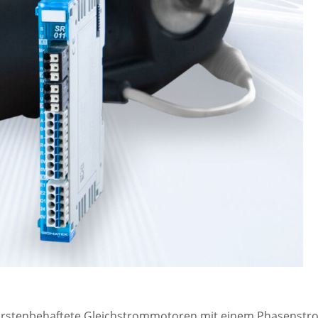
bürstenbehaftete Gleichstrommotoren mit einem Phasenstr