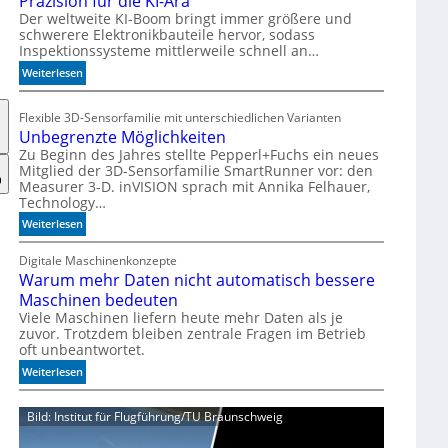
Präzision für die KI-Ära
T
Der weltweite KI-Boom bringt immer größere und
schwerere Elektronikbauteile hervor, sodass
o
Inspektionssysteme mittlerweile schnell an…
l
e
:
Weiterlesen
r
P
a
r
Flexible 3D-Sensorfamilie mit unterschiedlichen Varianten
n
ä
Unbegrenzte Möglichkeiten
z
z
Zu Beginn des Jahres stellte Pepperl+Fuchs ein neues
i
Mitglied der 3D-Sensorfamilie SmartRunner vor: den
s
Measurer 3-D. inVISION sprach mit Annika Felhauer,
i
Technology…
o
:
Weiterlesen
n
U
f
n
Digitale Maschinenkonzepte
ü
Warum mehr Daten nicht automatisch bessere
b
r
e
Maschinen bedeuten
d
g
Viele Maschinen liefern heute mehr Daten als je
i
r
zuvor. Trotzdem bleiben zentrale Fragen im Betrieb
e
oft unbeantwortet.
e
K
n
:
Weiterlesen
I
z
W
-
t
a
Ä
Bild: Institut für Flugführung/TU Braunschweig
e
r
r
M
u