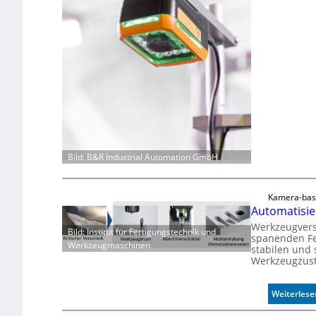
Bild: B&R Industrial Automation GmbH
Kamera-bas
Automatisie
Werkzeugversc
Bild: Institut für Fertigungstechnik und
spanenden Fe
Werkzeugmaschinen
stabilen und 
Werkzeugzust
Weiterlese