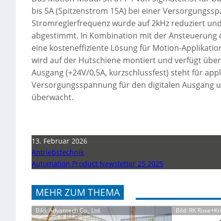
bis 5A (Spitzenstrom 15A) bei einer Versorgungss
Stromreglerfrequenz wurde auf 2kHz reduziert und
abgestimmt. In Kombination mit der Ansteuerung 
eine kosteneffiziente Lösung für Motion-Applikati
wird auf der Hutschiene montiert und verfügt über
Ausgang (+24V/0,5A, kurzschlussfest) steht für app
Versorgungsspannung für den digitalen Ausgang 
überwacht.
13. Februar 2026
Antriebstechnik
Automation Product Newsletter 25 2025
MEHR ZUM THEMA
Bild: Advantech Co., Ltd.
Bild: RK Rose+K