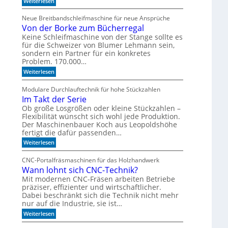
:
Weiterlesen
e
r
C
l
m
N
Neue Breitbandschleifmaschine für neue Ansprüche
u
C
l
Von der Borke zum Bücherregal
l
-
e
a
g
Keine Schleifmaschine von der Stange sollte es
n
D
e
für die Schweizer von Blumer Lehmann sein,
r
s
sondern ein Partner für ein konkretes
i
t
Problem. 170.000…
l
ü
l
:
t
Weiterlesen
V
z
o
t
Modulare Durchlauftechnik für hohe Stückzahlen
n
m
Im Takt der Serie
d
i
e
t
Ob große Losgrößen oder kleine Stückzahlen –
r
d
Flexibilität wünscht sich wohl jede Produktion.
B
e
Der Maschinenbauer Koch aus Leopoldshöhe
o
r
fertigt die dafür passenden…
r
Z
:
k
Weiterlesen
e
I
e
i
m
z
t
CNC-Portalfräsmaschinen für das Holzhandwerk
T
u
g
Wann lohnt sich CNC-Technik?
a
m
e
k
B
Mit modernen CNC-Fräsen arbeiten Betriebe
h
t
ü
e
präziser, effizienter und wirtschaftlicher.
d
c
n
Dabei beschränkt sich die Technik nicht mehr
e
h
nur auf die Industrie, sie ist…
r
e
:
S
Weiterlesen
r
W
e
r
a
r
e