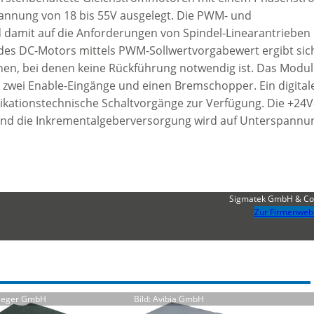
pannung von 18 bis 55V ausgelegt. Die PWM- und
 damit auf die Anforderungen von Spindel-Linearantrieben
des DC-Motors mittels PWM-Sollwertvorgabewert ergibt sic
onen, bei denen keine Rückführung notwendig ist. Das Modul
 zwei Enable-Eingänge und einen Bremschopper. Ein digital
likationstechnische Schaltvorgänge zur Verfügung. Die +24V
und die Inkrementalgeberversorgung wird auf Unterspannu
Sigmatek GmbH & Co
Zur Firmenweb
rieger GmbH
Bild: Avibia GmbH