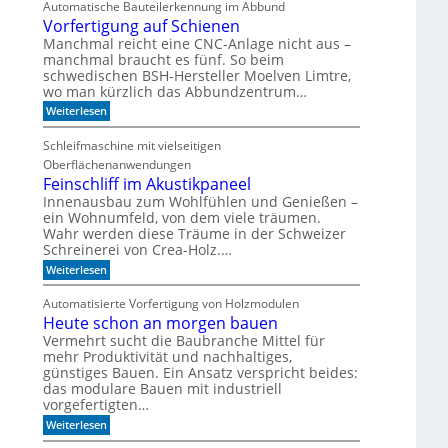
Automatische Bauteilerkennung im Abbund
n
i
g
Vorfertigung auf Schienen
n
e
a
l
Manchmal reicht eine CNC-Anlage nicht aus –
l
o
manchmal braucht es fünf. So beim
h
schwedischen BSH-Hersteller Moelven Limtre,
n
wo man kürzlich das Abbundzentrum…
t
:
s
Weiterlesen
V
i
o
c
Schleifmaschine mit vielseitigen
r
h
Oberflächenanwendungen
f
C
e
N
Feinschliff im Akustikpaneel
r
C
Innenausbau zum Wohlfühlen und Genießen –
t
-
ein Wohnumfeld, von dem viele träumen.
i
T
Wahr werden diese Träume in der Schweizer
g
e
Schreinerei von Crea-Holz.…
u
c
n
h
:
Weiterlesen
g
n
F
a
i
e
Automatisierte Vorfertigung von Holzmodulen
u
k
i
f
Heute schon an morgen bauen
?
n
S
s
Vermehrt sucht die Baubranche Mittel für
c
c
mehr Produktivität und nachhaltiges,
h
h
günstiges Bauen. Ein Ansatz verspricht beides:
i
l
das modulare Bauen mit industriell
e
i
vorgefertigten…
n
f
e
f
:
Weiterlesen
n
i
H