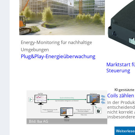
Energy-Monitoring für nachhaltige
Umgebungen
Plug&Play-Energieüberwachung
Marktstart f
Steuerung
KI-gestützt
Coils zählen
In der Produk
entscheidend
nicht korrekt
insbesondere
Bild: Iba AG
Weiterlese