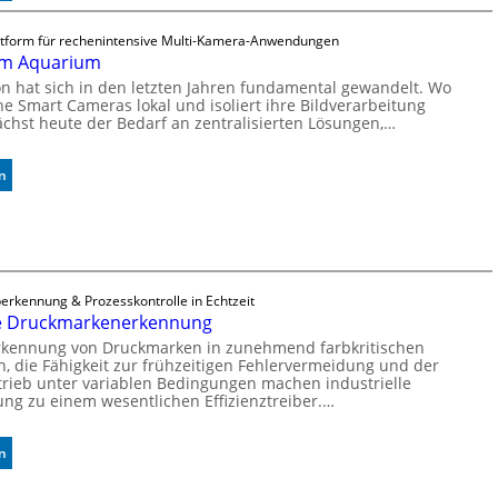
C
o
ttform für rechenintensive Multi-Kamera-Anwendungen
i
im Aquarium
l
n hat sich in den letzten Jahren fundamental gewandelt. Wo
s
ne Smart Cameras lokal und isoliert ihre Bildverarbeitung
z
ächst heute der Bedarf an zentralisierten Lösungen,…
ä
h
l
:
n
e
H
n
i
g
h
s
berkennung & Prozesskontrolle in Echtzeit
p
ge Druckmarkenerkennung
e
e
Erkennung von Druckmarken in zunehmend farbkritischen
 die Fähigkeit zur frühzeitigen Fehlervermeidung und der
d
rieb unter variablen Bedingungen machen industrielle
i
ung zu einem wesentlichen Effizienztreiber.…
m
A
q
:
n
u
Z
a
u