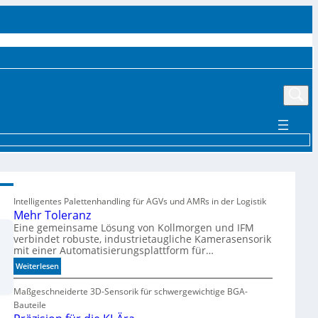
UTTER
EVENTS
MÄRKTE UND TRENDS
AKTUELLE PRODUKTE
MEHR
Intelligentes Palettenhandling für AGVs und AMRs in der Logistik
Mehr Toleranz
Eine gemeinsame Lösung von Kollmorgen und IFM
verbindet robuste, industrietaugliche Kamerasensorik
mit einer Automatisierungsplattform für…
:
Weiterlesen
M
e
Maßgeschneiderte 3D-Sensorik für schwergewichtige BGA-
h
Bauteile
r