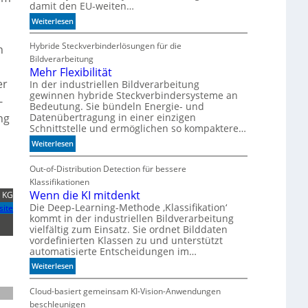
i
damit den EU-weiten…
h
s
:
Weiterlesen
b
i
D
e
e
e
Hybride Steckverbinderlösungen für die
s
h
r
u
Bildverarbeitung
s
t
t
Mehr Flexibilität
e
e
er
s
In der industriellen Bildverarbeitung
r
I
gewinnen hybride Steckverbindersysteme an
c
e
-
R
Bedeutung. Sie bündeln Energie- und
h
M
-
ng
Datenübertragung in einer einzigen
l
a
S
Schnittstelle und ermöglichen so kompaktere…
a
s
e
:
Weiterlesen
n
c
n
M
d
h
s
e
Out-of-Distribution Detection für bessere
i
i
o
h
m
Klassifikationen
n
r
r
Wenn die KI mitdenkt
B
 KG
e
e
F
i
Die Deep-Learning-Methode ‚Klassifikation‘
site
n
n
kommt in der industriellen Bildverarbeitung
l
t
b
vielfältig zum Einsatz. Sie ordnet Bilddaten
e
k
e
vordefinierten Klassen zu und unterstützt
x
o
d
automatisierte Entscheidungen im…
i
m
e
:
Weiterlesen
b
-
u
W
i
D
t
e
Cloud-basiert gemeinsam KI-Vision-Anwendungen
l
E
e
n
i
beschleunigen
S
n