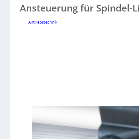
Ansteuerung für Spindel-L
Antriebstechnik
Sorry, no results.
Please try another keyword