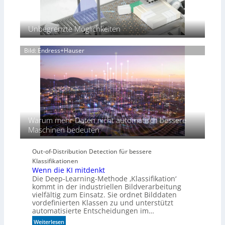
o
n
f
Unbegrenzte Möglichkeiten
ü
r
Bild: Endress+Hauser
d
i
e
K
I
-
Ä
r
Warum mehr Daten nicht automatisch bessere
a
Maschinen bedeuten
Out-of-Distribution Detection für bessere
Klassifikationen
Wenn die KI mitdenkt
Die Deep-Learning-Methode ‚Klassifikation‘
kommt in der industriellen Bildverarbeitung
vielfältig zum Einsatz. Sie ordnet Bilddaten
vordefinierten Klassen zu und unterstützt
automatisierte Entscheidungen im…
:
Weiterlesen