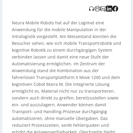
Anlagenverfügbarkeit erhöhen, bleibt dabei flexibel,
skalierbar und in bestehende Infrastrukturen
integrierbar. Die zugrunde liegende Audioaufnahme
wurde KI-generiert und vom TEDO-Verlag bereitgestellt.
Neura Mobile Robots hat auf der Logimat eine
Anwendung für die mobile Manipulation in der
Intralogistik vorgestellt. Am Messestand konnten die
Besucher sehen, wie sich mobile Transportrobotik und
kognitive Robotik zu einem durchgängigen System
verbinden lassen und damit eine neue Stufe der
Automatisierung ermöglichen. Im Zentrum der
Anwendung stand die Kombination aus der
fahrerlosen Transportplattform X Move 1200 und dem
kognitiven Cobot Maira M. Die integrierte Lösung
ermöglicht es, Material nicht nur zu transportieren,
sondern auch direkt zu greifen, bereitzustellen sowie
ein- und auszulagern. Anwender können damit
Transport- und Handling-Prozesse durchgängig
automatisieren, ohne manuelle Übergaben. Das
reduziert Prozesszeiten, senkt Fehlerquoten und
erhöht die Anlagenverfügbarkeit. Gleichzeitig bleibt