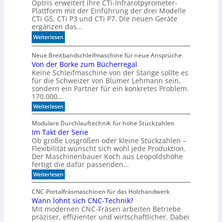
Optris erweitert ihre CTi-Infrarotpyrometer-
e
M
Plattform mit der Einführung der drei Modelle
r
o
CTi G5, CTi P3 und CTi P7. Die neuen Geräte
l
d
ergänzen das…
a
e
:
Weiterlesen
n
l
S
d
l
p
Neue Breitbandschleifmaschine für neue Ansprüche
e
e
Von der Borke zum Bücherregal
e
n
n
Keine Schleifmaschine von der Stange sollte es
z
für die Schweizer von Blumer Lehmann sein,
i
sondern ein Partner für ein konkretes Problem.
a
170.000…
l
:
Weiterlesen
i
V
s
o
Modulare Durchlauftechnik für hohe Stückzahlen
i
n
Im Takt der Serie
d
e
Ob große Losgrößen oder kleine Stückzahlen –
e
r
r
Flexibilität wünscht sich wohl jede Produktion.
t
B
Der Maschinenbauer Koch aus Leopoldshöhe
o
e
fertigt die dafür passenden…
r
I
:
Weiterlesen
k
R
I
e
m
-
z
CNC-Portalfräsmaschinen für das Holzhandwerk
T
u
S
Wann lohnt sich CNC-Technik?
a
m
e
Mit modernen CNC-Fräsen arbeiten Betriebe
k
B
n
t
präziser, effizienter und wirtschaftlicher. Dabei
ü