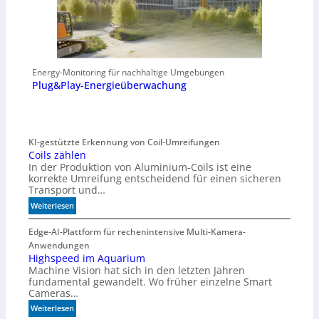
Energy-Monitoring für nachhaltige Umgebungen
Plug&Play-Energieüberwachung
KI-gestützte Erkennung von Coil-Umreifungen
Coils zählen
In der Produktion von Aluminium-Coils ist eine
korrekte Umreifung entscheidend für einen sicheren
Transport und…
:
Weiterlesen
C
o
Edge-AI-Plattform für rechenintensive Multi-Kamera-
i
Anwendungen
l
Highspeed im Aquarium
Machine Vision hat sich in den letzten Jahren
s
fundamental gewandelt. Wo früher einzelne Smart
z
Cameras…
ä
h
:
Weiterlesen