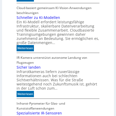
W
e
Cloud-basiert gemeinsam KI-Vision-Anwendungen
n
beschleunigen
n
Schneller zu KI-Modellen
Ein KI-Modell erfordert leistungsfähige
d
Infrastruktur, skalierbare Datenverarbeitung
i
und flexible Zusammenarbeit. Cloudbasierte
e
Trainingsumgebungen gewinnen daher
K
zunehmend an Bedeutung. Sie ermöglichen es,
I
große Datenmengen…
m
:
Weiterlesen
i
S
t
c
IR-Kamera unterstützt autonome Landung von
d
h
Flugzeugen
e
n
Sicher landen
n
Infrarotkameras liefern zuverlässige
e
k
Informationen auch bei schlechten
l
t
Sichtverhältnissen. Was für die Straße
l
weitestgehend noch Zukunftsmusik ist, gehört
e
in der Luft schon zum…
r
:
Weiterlesen
z
S
u
i
Infrarot-Pyrometer für Glas- und
K
c
Kunststoffanwendungen
I
h
Spezialisierte IR-Sensoren
-