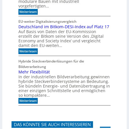
modulare Bauen mit industriell
e
i
vorgefertigten…
n
f
e
:
f
Weiterlesen
n
H
i
e
m
EU-weiter Digitalisierungsvergleich
u
A
Deutschland im Bitkom-DESI-Index auf Platz 17
t
k
Auf Basis von Daten der EU-Kommission
e
u
s
s
erstellt der Bitkom seine Version des ‚Digital
c
t
Economy and Society Index‘ und vergleicht
h
i
damit den EU-weiten…
o
k
:
Weiterlesen
n
p
D
a
a
e
n
n
Hybride Steckverbinderlösungen für die
u
m
e
Bildverarbeitung
t
o
e
s
Mehr Flexibilität
r
l
c
g
In der industriellen Bildverarbeitung gewinnen
h
e
hybride Steckverbindersysteme an Bedeutung.
l
n
Sie bündeln Energie- und Datenübertragung in
a
b
einer einzigen Schnittstelle und ermöglichen
n
a
so kompaktere…
d
u
i
e
:
Weiterlesen
m
n
M
B
e
i
h
t
r
k
F
o
DAS KÖNNTE SIE AUCH INTERESSIEREN
l
m
e