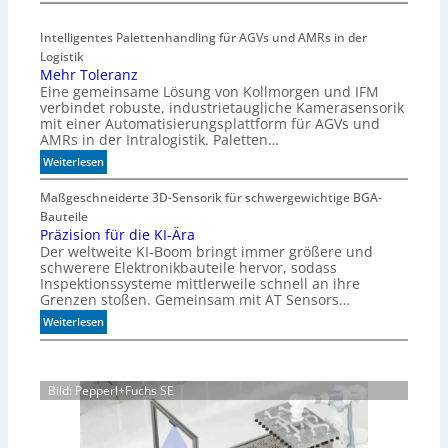
l
H
e
i
Intelligentes Palettenhandling für AGVs und AMRs in der
n
g
Logistik
h
Mehr Toleranz
s
Eine gemeinsame Lösung von Kollmorgen und IFM
p
verbindet robuste, industrietaugliche Kamerasensorik
e
mit einer Automatisierungsplattform für AGVs und
e
AMRs in der Intralogistik. Paletten…
d
:
Weiterlesen
i
M
m
e
Maßgeschneiderte 3D-Sensorik für schwergewichtige BGA-
A
h
Bauteile
q
r
Präzision für die KI-Ära
u
Der weltweite KI-Boom bringt immer größere und
T
a
schwerere Elektronikbauteile hervor, sodass
o
r
Inspektionssysteme mittlerweile schnell an ihre
l
i
Grenzen stoßen. Gemeinsam mit AT Sensors…
e
u
:
Weiterlesen
r
m
P
a
r
n
ä
z
Bild: Pepperl+Fuchs SE
z
i
s
i