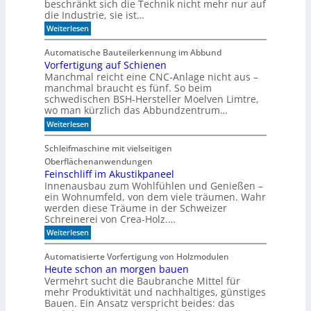
d
c
beschränkt sich die Technik nicht mehr nur auf
s
e
h
die Industrie, sie ist…
o
r
e
r
:
Weiterlesen
S
r
W
e
e
r
a
r
e
Automatische Bauteilerkennung im Abbund
n
n
i
g
Vorfertigung auf Schienen
n
e
a
Manchmal reicht eine CNC-Anlage nicht aus –
l
l
o
manchmal braucht es fünf. So beim
h
schwedischen BSH-Hersteller Moelven Limtre,
n
wo man kürzlich das Abbundzentrum…
t
:
Weiterlesen
s
V
i
o
c
Schleifmaschine mit vielseitigen
r
h
Oberflächenanwendungen
f
C
e
Feinschliff im Akustikpaneel
N
r
C
Innenausbau zum Wohlfühlen und Genießen –
t
-
ein Wohnumfeld, von dem viele träumen. Wahr
i
T
werden diese Träume in der Schweizer
g
e
Schreinerei von Crea-Holz.…
u
c
n
:
h
Weiterlesen
g
F
n
a
e
i
Automatisierte Vorfertigung von Holzmodulen
u
i
k
Heute schon an morgen bauen
f
n
?
S
Vermehrt sucht die Baubranche Mittel für
s
c
c
mehr Produktivität und nachhaltiges, günstiges
h
h
Bauen. Ein Ansatz verspricht beides: das
i
l