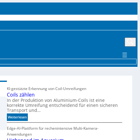
UTTER
EVENTS
MÄRKTE UND TRENDS
AKTUELLE PRODUKTE
MEHR
KI-gestützte Erkennung von Coil-Umreifungen
Coils zählen
In der Produktion von Aluminium-Coils ist eine
korrekte Umreifung entscheidend für einen sicheren
Transport und…
:
Weiterlesen
C
o
Edge-AI-Plattform für rechenintensive Multi-Kamera-
i
Anwendungen
l