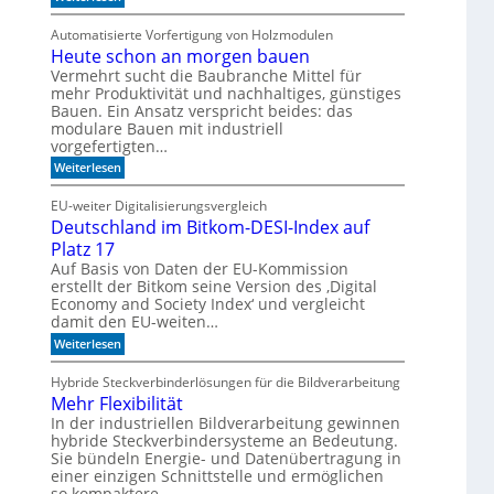
g
n
F
a
i
e
Automatisierte Vorfertigung von Holzmodulen
u
k
i
f
Heute schon an morgen bauen
?
n
S
s
Vermehrt sucht die Baubranche Mittel für
c
c
mehr Produktivität und nachhaltiges, günstiges
h
h
Bauen. Ein Ansatz verspricht beides: das
i
l
modulare Bauen mit industriell
e
i
vorgefertigten…
n
f
e
f
:
Weiterlesen
n
i
H
m
e
EU-weiter Digitalisierungsvergleich
A
u
Deutschland im Bitkom-DESI-Index auf
k
t
u
e
Platz 17
s
s
Auf Basis von Daten der EU-Kommission
t
c
erstellt der Bitkom seine Version des ‚Digital
i
h
Economy and Society Index‘ und vergleicht
k
o
p
damit den EU-weiten…
n
a
a
:
Weiterlesen
n
n
D
e
m
e
Hybride Steckverbinderlösungen für die Bildverarbeitung
e
o
u
l
r
Mehr Flexibilität
t
g
s
In der industriellen Bildverarbeitung gewinnen
e
c
hybride Steckverbindersysteme an Bedeutung.
n
h
Sie bündeln Energie- und Datenübertragung in
b
l
einer einzigen Schnittstelle und ermöglichen
a
a
u
so kompaktere…