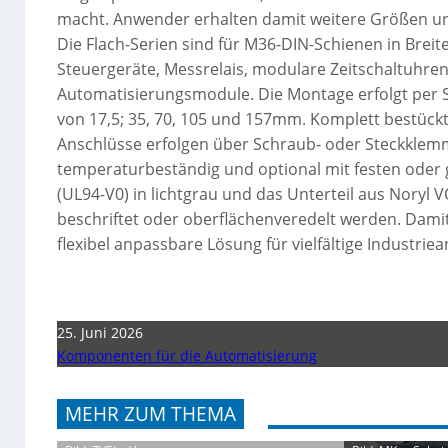
macht. Anwender erhalten damit weitere Größen und
Die Flach-Serien sind für M36-DIN-Schienen in Breit
Steuergeräte, Messrelais, modulare Zeitschaltuhren
Automatisierungsmodule. Die Montage erfolgt per
von 17,5; 35, 70, 105 und 157mm. Komplett bestückte
Anschlüsse erfolgen über Schraub- oder Steckklemme
temperaturbeständig und optional mit festen oder 
(UL94-V0) in lichtgrau und das Unterteil aus Noryl 
beschriftet oder oberflächenveredelt werden. Dami
flexibel anpassbare Lösung für vielfältige Industri
25. Juni 2026
Komponenten für die Automatisierung
MEHR ZUM THEMA