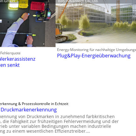
tion GmbH
Bild: Advantech Co., Ltd.
Energy-Monitoring für nachhaltige Umgebung
 Fehlerquote
Plug&Play-Energieüberwachung
 Werkerassistenz
ten senkt
erkennung & Prozesskontrolle in Echtzeit
e Druckmarkenerkennung
rkennung von Druckmarken in zunehmend farbkritischen
die Fähigkeit zur frühzeitigen Fehlervermeidung und der
ieb unter variablen Bedingungen machen industrielle
ung zu einem wesentlichen Effizienztreiber.…