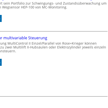
ert sein Portfolio zur Schwingungs- und Zustandsüberwachung um
l
t
n Wegsensor HEP-100 von MC-Monitoring.
e
2
0
u
:
n
n
I
d
n
4
d
0
u
ür multivariable Steuerung
A
k
ung MultiControl II Einzel/Parallel von Rose+Krieger können
t
u zwei Multilift II-Hubsäulen oder Elektrozylinder jeweils einzeln
i
ansteuern.
v
e
:
n
r
M
W
a
e
r
g
k
s
t
e
s
n
t
s
a
o
r
r
t