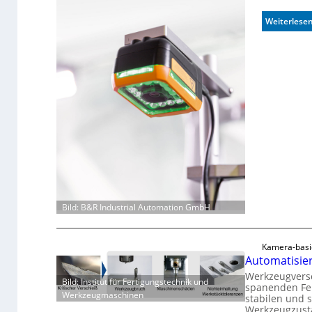
Weiterlese
Bild: B&R Industrial Automation GmbH
Kamera-basi
Automatisier
Werkzeugversc
Bild: Institut für Fertigungstechnik und
spanenden Fer
Werkzeugmaschinen
stabilen und 
Werkzeugzust