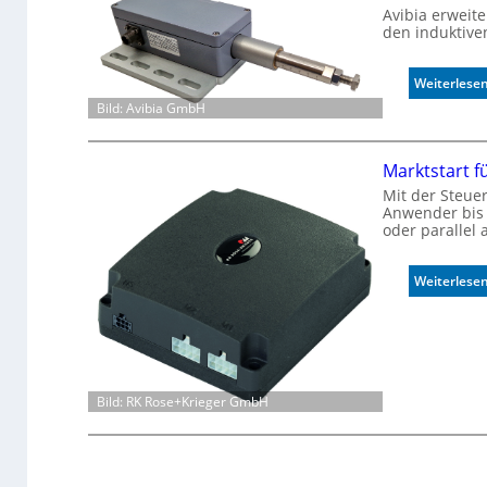
Avibia erweit
den induktive
Weiterlese
Bild: Avibia GmbH
Marktstart f
Mit der Steuer
Anwender bis z
oder parallel 
Weiterlese
Bild: RK Rose+Krieger GmbH