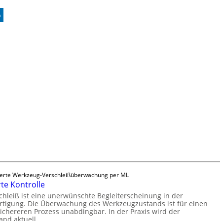
:
n
Z
u
v
e
r
l
ä
s
s
i
g
e
D
r
u
c
k
erte Werkzeug-Verschleißüberwachung per ML
m
te Kontrolle
a
hleiß ist eine unerwünschte Begleiterscheinung in der
r
tigung. Die Überwachung des Werkzeugzustands ist für einen
sichereren Prozess unabdingbar. In der Praxis wird der
k
and aktuell…
e