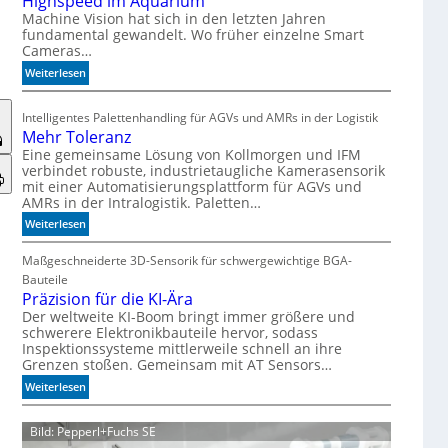
Highspeed im Aquarium
s
Machine Vision hat sich in den letzten Jahren
fundamental gewandelt. Wo früher einzelne Smart
z
Cameras…
ä
h
:
Weiterlesen
l
H
e
i
Intelligentes Palettenhandling für AGVs und AMRs in der Logistik
n
g
Mehr Toleranz
h
Eine gemeinsame Lösung von Kollmorgen und IFM
s
verbindet robuste, industrietaugliche Kamerasensorik
p
mit einer Automatisierungsplattform für AGVs und
e
AMRs in der Intralogistik. Paletten…
e
:
Weiterlesen
d
M
i
e
Maßgeschneiderte 3D-Sensorik für schwergewichtige BGA-
m
h
Bauteile
A
r
Präzision für die KI-Ära
q
T
Der weltweite KI-Boom bringt immer größere und
u
schwerere Elektronikbauteile hervor, sodass
o
a
Inspektionssysteme mittlerweile schnell an ihre
l
r
Grenzen stoßen. Gemeinsam mit AT Sensors…
e
i
r
:
Weiterlesen
u
a
P
m
n
r
Bild: Pepperl+Fuchs SE
z
ä