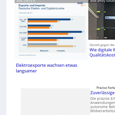
Bild: ZVEI e.V.
Bild: MKey Solu
Gezielt gegen die
Wie digitale
Qualitätskos
Elektroexporte wachsen etwas
langsamer
Präzise Farb
Zuverlässig
Die präzise E
Anwendungen, 
autonome Betr
Bildverarbeit