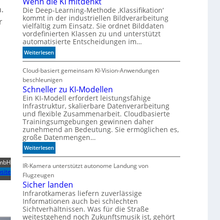
Wenn die KI mitdenkt
.
Die Deep-Learning-Methode ‚Klassifikation‘
kommt in der industriellen Bildverarbeitung
r
vielfältig zum Einsatz. Sie ordnet Bilddaten
vordefinierten Klassen zu und unterstützt
automatisierte Entscheidungen im…
:
Weiterlesen
W
e
Cloud-basiert gemeinsam KI-Vision-Anwendungen
n
beschleunigen
n
Schneller zu KI-Modellen
d
Ein KI-Modell erfordert leistungsfähige
Infrastruktur, skalierbare Datenverarbeitung
i
und flexible Zusammenarbeit. Cloudbasierte
e
Trainingsumgebungen gewinnen daher
K
zunehmend an Bedeutung. Sie ermöglichen es,
I
große Datenmengen…
m
:
Weiterlesen
i
S
t
GmbH
c
IR-Kamera unterstützt autonome Landung von
d
site
h
Flugzeugen
e
n
Sicher landen
n
e
Infrarotkameras liefern zuverlässige
k
Informationen auch bei schlechten
l
t
Sichtverhältnissen. Was für die Straße
l
weitestgehend noch Zukunftsmusik ist, gehört
e