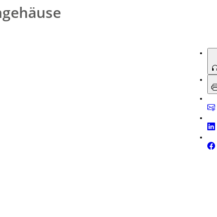
d Noril (Unterteil, schwarz), beide UL94V0 – zudem individuell bearbeit- und
ngehäuse