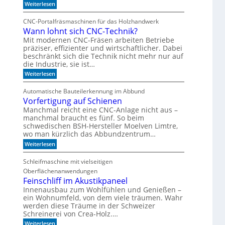
:
k
Weiterlesen
R
I
e
-
m
z
CNC-Portalfräsmaschinen für das Holzhandwerk
T
u
S
Wann lohnt sich CNC-Technik?
a
m
e
k
B
Mit modernen CNC-Fräsen arbeiten Betriebe
n
t
ü
präziser, effizienter und wirtschaftlicher. Dabei
s
d
c
beschränkt sich die Technik nicht mehr nur auf
e
h
o
die Industrie, sie ist…
r
e
r
:
S
Weiterlesen
r
e
W
e
r
a
r
e
n
Automatische Bauteilerkennung im Abbund
n
i
g
Vorfertigung auf Schienen
n
e
a
l
Manchmal reicht eine CNC-Anlage nicht aus –
l
o
manchmal braucht es fünf. So beim
h
schwedischen BSH-Hersteller Moelven Limtre,
n
wo man kürzlich das Abbundzentrum…
t
:
s
Weiterlesen
V
i
o
c
Schleifmaschine mit vielseitigen
r
h
Oberflächenanwendungen
f
C
e
N
Feinschliff im Akustikpaneel
r
C
Innenausbau zum Wohlfühlen und Genießen –
t
-
ein Wohnumfeld, von dem viele träumen. Wahr
i
T
werden diese Träume in der Schweizer
g
e
Schreinerei von Crea-Holz.…
u
c
n
h
:
Weiterlesen