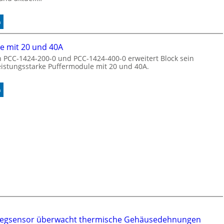
n
e
:
n
r
A
k
u
e mit 20 und 40A
e
t
n
 PCC-1424-200-0 und PCC-1424-400-0 erweitert Block sein
o
leistungsstarke Puffermodule mit 20 und 40A.
n
m
u
a
n
t
:
n
g
i
P
s
u
i
f
e
f
r
e
t
r
e
m
K
o
o
d
n
u
t
l
r
e
o
m
Wegsensor überwacht thermische Gehäusedehnungen
l
i