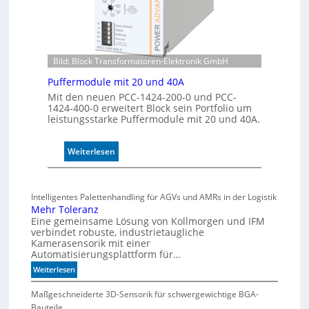
K
o
n
t
Bild: Block Transformatoren-Elektronik GmbH
r
o
Puffermodule mit 20 und 40A
l
Mit den neuen PCC-1424-200-0 und PCC-
l
1424-400-0 erweitert Block sein Portfolio um
e
leistungsstarke Puffermodule mit 20 und 40A.
:
Weiterlesen
P
u
f
Intelligentes Palettenhandling für AGVs und AMRs in der Logistik
f
Mehr Toleranz
e
Eine gemeinsame Lösung von Kollmorgen und IFM
r
verbindet robuste, industrietaugliche
Kamerasensorik mit einer
m
Automatisierungsplattform für…
o
d
:
Weiterlesen
M
u
e
Maßgeschneiderte 3D-Sensorik für schwergewichtige BGA-
l
h
Bauteile
e