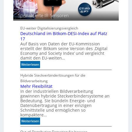
c
h
b
Spezialisierte IR-Sensoren
e
s
EU-weiter Digitalisierungsvergleich
s
Deutschland im Bitkom-DESI-Index auf Platz
e
17
r
Auf Basis von Daten der EU-Kommission
e
erstellt der Bitkom seine Version des ‚Digital
M
Economy and Society Index‘ und vergleicht
a
damit den EU-weiten…
s
:
Weiterlesen
c
D
h
e
Hybride Steckverbinderlösungen für die
i
u
Bildverarbeitung
n
t
Mehr Flexibilität
e
In der industriellen Bildverarbeitung
s
n
gewinnen hybride Steckverbindersysteme an
c
b
Bedeutung. Sie bündeln Energie- und
h
e
Datenübertragung in einer einzigen
l
Schnittstelle und ermöglichen so
d
a
kompaktere…
e
n
u
:
Weiterlesen
d
t
M
i
e
e
Out-of-Distribution Detection für bessere