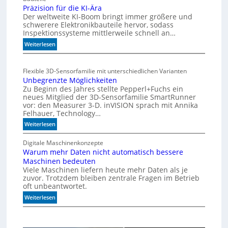
r
Präzision für die KI-Ära
m
Der weltweite KI-Boom bringt immer größere und
T
i
schwerere Elektronikbauteile hervor, sodass
o
t
Inspektionssysteme mittlerweile schnell an…
l
2
e
:
Weiterlesen
0
r
P
u
a
r
n
Flexible 3D-Sensorfamilie mit unterschiedlichen Varianten
n
ä
d
Unbegrenzte Möglichkeiten
z
z
4
Zu Beginn des Jahres stellte Pepperl+Fuchs ein
i
0
neues Mitglied der 3D-Sensorfamilie SmartRunner
s
vor: den Measurer 3-D. inVISION sprach mit Annika
A
i
Felhauer, Technology…
o
:
Weiterlesen
n
U
f
n
Digitale Maschinenkonzepte
ü
Warum mehr Daten nicht automatisch bessere
b
r
Maschinen bedeuten
e
d
Viele Maschinen liefern heute mehr Daten als je
g
i
zuvor. Trotzdem bleiben zentrale Fragen im Betrieb
r
e
oft unbeantwortet.
e
K
:
n
Weiterlesen
I
W
z
-
a
t
Ä
r
e
r