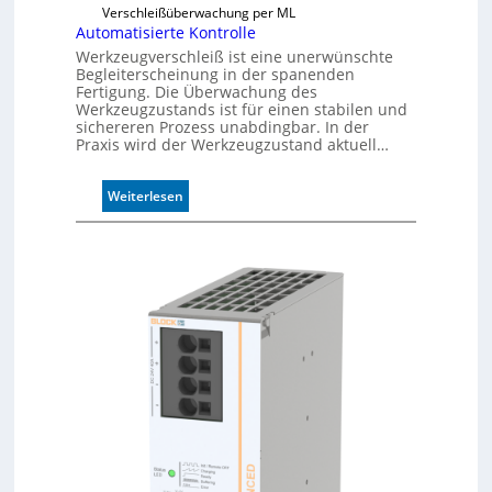
s
Verschleißüberwachung per ML
i
Automatisierte Kontrolle
g
Werkzeugverschleiß ist eine unerwünschte
e
Begleiterscheinung in der spanenden
D
Fertigung. Die Überwachung des
r
Werkzeugzustands ist für einen stabilen und
sichereren Prozess unabdingbar. In der
u
Praxis wird der Werkzeugzustand aktuell…
c
k
m
:
Weiterlesen
a
A
r
u
k
t
e
o
n
m
e
a
r
t
k
i
e
s
n
i
n
e
u
r
n
t
g
e