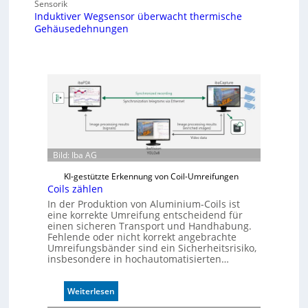
Sensorik
Induktiver Wegsensor überwacht thermische
Gehäusedehnungen
Bild: Iba AG
KI-gestützte Erkennung von Coil-Umreifungen
Coils zählen
In der Produktion von Aluminium-Coils ist
eine korrekte Umreifung entscheidend für
einen sicheren Transport und Handhabung.
Fehlende oder nicht korrekt angebrachte
Umreifungsbänder sind ein Sicherheitsrisiko,
insbesondere in hochautomatisierten…
:
Weiterlesen
C