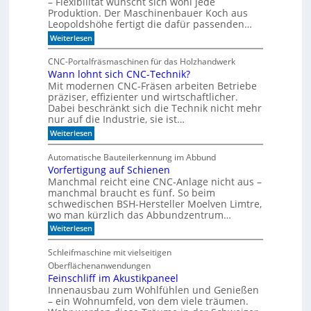
– Flexibilität wünscht sich wohl jede
d
B
e
Produktion. Der Maschinenbauer Koch aus
o
r
Leopoldshöhe fertigt die dafür passenden…
r
Z
:
Weiterlesen
k
e
I
e
i
m
z
t
CNC-Portalfräsmaschinen für das Holzhandwerk
T
u
g
Wann lohnt sich CNC-Technik?
a
m
e
Mit modernen CNC-Fräsen arbeiten Betriebe
k
B
h
t
präziser, effizienter und wirtschaftlicher.
ü
e
d
c
Dabei beschränkt sich die Technik nicht mehr
n
e
h
nur auf die Industrie, sie ist…
r
e
:
Weiterlesen
S
r
W
e
r
a
r
e
Automatische Bauteilerkennung im Abbund
n
i
g
Vorfertigung auf Schienen
n
e
a
Manchmal reicht eine CNC-Anlage nicht aus –
l
l
o
manchmal braucht es fünf. So beim
h
schwedischen BSH-Hersteller Moelven Limtre,
n
wo man kürzlich das Abbundzentrum…
t
:
Weiterlesen
s
V
i
o
c
Schleifmaschine mit vielseitigen
r
h
Oberflächenanwendungen
f
C
e
Feinschliff im Akustikpaneel
N
r
C
Innenausbau zum Wohlfühlen und Genießen
t
-
– ein Wohnumfeld, von dem viele träumen.
i
T