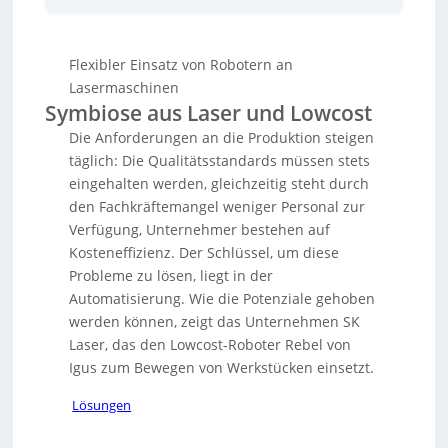
ihre Lasermaschinen integriert. Diese Roboter, wie
der
Rebel Cobot
, erleichtern das Bewegen von
Werkstücken und ermöglichen eine kosteneffiziente,
Flexibler Einsatz von Robotern an
flexible Produktion trotz Fachkräftemangel. SK Laser,
spezialisiert auf kundenspezifische Laseranlagen,
Lasermaschinen
setzt auf innovative Lösungen zur Automatisierung
Symbiose aus Laser und Lowcost
von Einlege- und Entnahmeprozessen. Die
Die Anforderungen an die Produktion steigen
Geschäftsführerin Dina Reit nutzt zudem soziale
täglich: Die Qualitätsstandards müssen stets
Medien, um ihre Arbeit und die
Automatisierungspotenziale in der Lasertechnologie
eingehalten werden, gleichzeitig steht durch
zu präsentieren. Das Unternehmen bietet diverse
den Fachkräftemangel weniger Personal zur
Lasertypen an, maßgeschneidert für
Verfügung, Unternehmer bestehen auf
Kundenbedürfnisse, und plant, die erfolgreiche
Kosteneffizienz. Der Schlüssel, um diese
Zusammenarbeit mit Igus weiter auszubauen.
Probleme zu lösen, liegt in der
Automatisierung. Wie die Potenziale gehoben
werden können, zeigt das Unternehmen SK
Laser, das den Lowcost-Roboter Rebel von
Igus zum Bewegen von Werkstücken einsetzt.
Lösungen