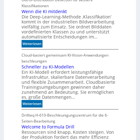
m
n
h
Klassifikationen
B
r
Wenn die KI mitdenkt
i
Die Deep-Learning-Methode ‚Klassifikation‘
F
t
kommt in der industriellen Bildverarbeitung
l
k
vielfältig zum Einsatz. Sie ordnet Bilddaten
e
o
vordefinierten Klassen zu und unterstützt
x
m
automatisierte Entscheidungen im…
i
-
:
Weiterlesen
b
D
W
i
E
e
Cloud-basiert gemeinsam KI-Vision-Anwendungen
l
S
n
beschleunigen
i
I
n
Schneller zu KI-Modellen
t
-
Ein KI-Modell erfordert leistungsfähige
d
ä
I
Infrastruktur, skalierbare Datenverarbeitung
i
t
n
und flexible Zusammenarbeit. Cloudbasierte
e
d
Trainingsumgebungen gewinnen daher
K
e
zunehmend an Bedeutung. Sie ermöglichen
I
es, große Datenmengen…
x
m
a
:
Weiterlesen
i
u
S
t
f
c
Drillteq H-610-Beschleunigungszentrum für die 6-
d
P
h
Seiten-Bearbeitung
e
l
n
Welcome to Formula Drill
n
a
Ressourcen sind knapp, Kosten steigen. Von
e
k
t
der Produktion fordert das mehr Effizienz
l
t