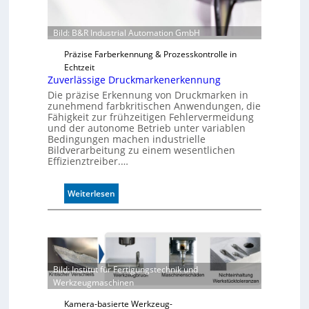
Bild: B&R Industrial Automation GmbH
Präzise Farberkennung & Prozesskontrolle in
Echtzeit
Zuverlässige Druckmarkenerkennung
Die präzise Erkennung von Druckmarken in
zunehmend farbkritischen Anwendungen, die
Fähigkeit zur frühzeitigen Fehlervermeidung
und der autonome Betrieb unter variablen
Bedingungen machen industrielle
Bildverarbeitung zu einem wesentlichen
Effizienztreiber.…
:
Weiterlesen
Z
u
v
e
r
Bild: Institut für Fertigungstechnik und
l
Werkzeugmaschinen
ä
s
Kamera-basierte Werkzeug-