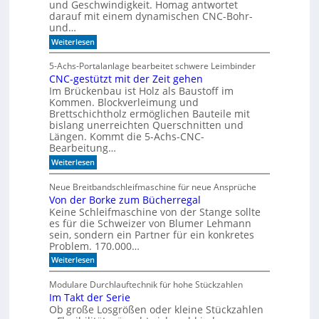
und Geschwindigkeit. Homag antwortet
z
l
darauf mit einem dynamischen CNC-Bohr-
1
e
und…
7
r
:
Weiterlesen
z
W
u
e
5-Achs-Portalanlage bearbeitet schwere Leimbinder
K
l
CNC-gestützt mit der Zeit gehen
c
I
Im Brückenbau ist Holz als Baustoff im
o
-
m
Kommen. Blockverleimung und
M
e
Brettschichtholz ermöglichen Bauteile mit
t
o
bislang unerreichten Querschnitten und
o
d
Längen. Kommt die 5-Achs-CNC-
F
Bearbeitung…
e
o
l
r
:
Weiterlesen
m
C
l
u
N
e
Neue Breitbandschleifmaschine für neue Ansprüche
l
C
Von der Borke zum Bücherregal
n
a
-
D
Keine Schleifmaschine von der Stange sollte
g
r
e
es für die Schweizer von Blumer Lehmann
i
s
sein, sondern ein Partner für ein konkretes
l
t
Problem. 170.000…
l
ü
:
Weiterlesen
t
V
z
o
t
Modulare Durchlauftechnik für hohe Stückzahlen
n
m
Im Takt der Serie
d
i
Ob große Losgrößen oder kleine Stückzahlen
e
t
r