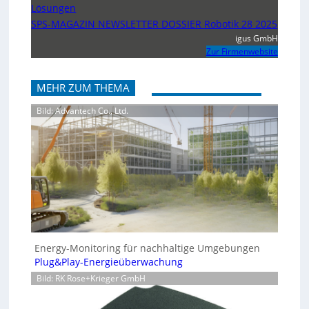
Lösungen
SPS-MAGAZIN NEWSLETTER DOSSIER Robotik 28 2025
igus GmbH
Zur Firmenwebsite
MEHR ZUM THEMA
Bild: Advantech Co., Ltd.
Energy-Monitoring für nachhaltige Umgebungen
Plug&Play-Energieüberwachung
Bild: RK Rose+Krieger GmbH