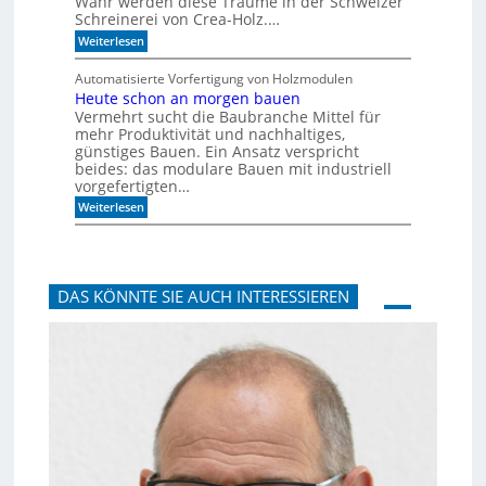
Wahr werden diese Träume in der Schweizer
g
e
Schreinerei von Crea-Holz.…
u
c
n
:
h
Weiterlesen
g
F
n
a
e
i
Automatisierte Vorfertigung von Holzmodulen
u
i
k
Heute schon an morgen bauen
f
n
?
S
Vermehrt sucht die Baubranche Mittel für
s
c
c
mehr Produktivität und nachhaltiges,
h
h
günstiges Bauen. Ein Ansatz verspricht
i
l
beides: das modulare Bauen mit industriell
e
i
vorgefertigten…
n
f
e
:
f
Weiterlesen
n
H
i
e
m
u
A
t
k
e
u
DAS KÖNNTE SIE AUCH INTERESSIEREN
s
s
c
t
h
i
o
k
n
p
a
a
n
n
m
e
o
e
r
l
g
e
n