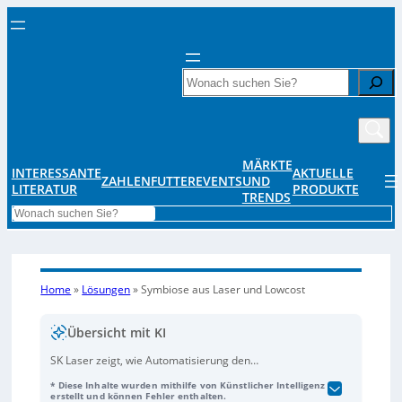
Search
MÄRKTE
INTERESSANTE
AKTUELLE
ZAHLENFUTTER
EVENTS
UND
LITERATUR
PRODUKTE
TRENDS
Search
Home
»
Lösungen
»
Symbiose aus Laser und Lowcost
Übersicht mit KI
SK Laser zeigt, wie Automatisierung den
Herausforderungen in der Produktion begegnen kann,
* Diese Inhalte wurden mithilfe von Künstlicher Intelligenz
indem das Unternehmen Low-Cost-Roboter von Igus in
erstellt und können Fehler enthalten.