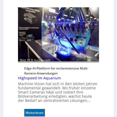
o
i
l
s
z
ä
h
l
e
n
Bild: PCB Arts GmbH
Edge-AI-Plattform für rechenintensive Multi-
Kamera-Anwendungen
Highspeed im Aquarium
Machine Vision hat sich in den letzten Jahren
fundamental gewandelt. Wo früher einzelne
Smart Cameras lokal und isoliert ihre
Bildverarbeitung erledigten, wächst heute
der Bedarf an zentralisierten Lösungen,…
:
Weiterlesen