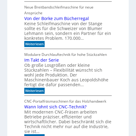
C
e
l
N
n
Neue Breitbandschleifmaschine für neue
a
C
D
Ansprüche
-
r
g
Von der Borke zum Bücherregal
i
e
Keine Schleifmaschine von der Stange
l
s
sollte es für die Schweizer von Blumer
l
t
Lehmann sein, sondern ein Partner für ein
ü
konkretes Problem. 170.000…
t
z
:
Weiterlesen
t
V
m
o
Modulare Durchlauftechnik für hohe Stückzahlen
i
n
Im Takt der Serie
t
d
d
Ob große Losgrößen oder kleine
e
e
r
Stückzahlen – Flexibilität wünscht sich
r
B
wohl jede Produktion. Der
Z
o
Maschinenbauer Koch aus Leopoldshöhe
e
r
fertigt die dafür passenden…
i
k
t
:
e
Weiterlesen
g
I
z
e
m
u
CNC-Portalfräsmaschinen für das Holzhandwerk
h
T
m
Wann lohnt sich CNC-Technik?
e
a
B
n
Mit modernen CNC-Fräsen arbeiten
k
ü
t
c
Betriebe präziser, effizienter und
d
h
wirtschaftlicher. Dabei beschränkt sich die
e
e
Technik nicht mehr nur auf die Industrie,
r
r
sie ist…
S
r