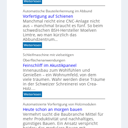
:
e
Weiterlesen
e
W
r
g
a
i
a
Automatische Bauteilerkennung im Abbund
n
e
l
Vorfertigung auf Schienen
n
Manchmal reicht eine CNC-Anlage nicht
l
o
aus – manchmal braucht es fünf. So beim
h
schwedischen BSH-Hersteller Moelven
n
Limtre, wo man kürzlich das
t
Abbundzentrum…
s
:
i
Weiterlesen
V
c
o
h
Schleifmaschine mit vielseitigen
r
C
Oberflächenanwendungen
f
N
e
C
Feinschliff im Akustikpaneel
r
-
Innenausbau zum Wohlfühlen und
t
T
Genießen – ein Wohnumfeld, von dem
i
e
viele träumen. Wahr werden diese Träume
g
c
in der Schweizer Schreinerei von Crea-
u
h
Holz.…
n
n
g
i
:
Weiterlesen
a
k
F
u
?
e
Automatisierte Vorfertigung von Holzmodulen
f
i
S
Heute schon an morgen bauen
n
c
Vermehrt sucht die Baubranche Mittel für
s
h
c
mehr Produktivität und nachhaltiges,
i
h
günstiges Bauen. Ein Ansatz verspricht
e
l
beides: das modulare Bauen mit