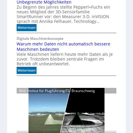
Unbegrenzte Möglichkeiten
z
z
0
Zu Beginn des Jahres stellte Pepperl+Fuchs ein
i
A
neues Mitglied der 3D-Sensorfamilie
s
SmartRunner vor: den Measurer 3-D. inVISION
i
sprach mit Annika Felhauer, Technology…
o
:
Weiterlesen
n
U
f
n
Digitale Maschinenkonzepte
ü
Warum mehr Daten nicht automatisch bessere
b
r
Maschinen bedeuten
e
d
Viele Maschinen liefern heute mehr Daten als je
g
i
zuvor. Trotzdem bleiben zentrale Fragen im
r
e
Betrieb oft unbeantwortet.
e
K
:
n
Weiterlesen
I
W
z
-
a
t
Ä
r
e
r
Bild: Institut für Flugführung/TU Braunschweig
u
M
a
m
ö
m
g
e
l
h
i
r
c
D
h
a
k