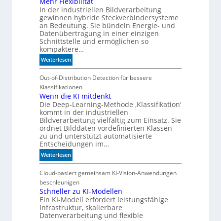
Mehr Flexibilität
e
In der industriellen Bildverarbeitung
s
M
gewinnen hybride Steckverbindersysteme
c
a
an Bedeutung. Sie bündeln Energie- und
h
s
Datenübertragung in einer einzigen
l
c
Schnittstelle und ermöglichen so
a
h
kompaktere…
n
i
:
Weiterlesen
d
n
M
i
e
e
Out-of-Distribution Detection für bessere
m
n
h
Klassifikationen
B
b
r
Wenn die KI mitdenkt
i
e
Die Deep-Learning-Methode ‚Klassifikation‘
F
t
d
kommt in der industriellen
l
k
e
Bildverarbeitung vielfältig zum Einsatz. Sie
e
o
u
ordnet Bilddaten vordefinierten Klassen
x
m
zu und unterstützt automatisierte
t
i
-
Entscheidungen im…
e
b
D
n
:
Weiterlesen
i
E
W
l
S
e
Cloud-basiert gemeinsam KI-Vision-Anwendungen
i
I
n
beschleunigen
t
-
n
Schneller zu KI-Modellen
ä
I
Ein KI-Modell erfordert leistungsfähige
d
t
n
Infrastruktur, skalierbare
i
d
Datenverarbeitung und flexible
e