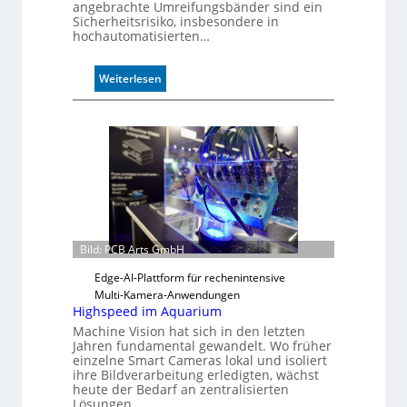
angebrachte Umreifungsbänder sind ein
Sicherheitsrisiko, insbesondere in
hochautomatisierten…
:
Weiterlesen
C
o
i
l
s
z
ä
h
l
Bild: PCB Arts GmbH
e
n
Edge-AI-Plattform für rechenintensive
Multi-Kamera-Anwendungen
Highspeed im Aquarium
Machine Vision hat sich in den letzten
Jahren fundamental gewandelt. Wo früher
einzelne Smart Cameras lokal und isoliert
ihre Bildverarbeitung erledigten, wächst
heute der Bedarf an zentralisierten
Lösungen,…