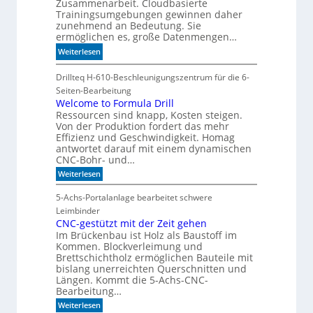
e
Zusammenarbeit. Cloudbasierte
K
Trainingsumgebungen gewinnen daher
x
I
zunehmend an Bedeutung. Sie
a
m
ermöglichen es, große Datenmengen…
u
i
:
f
Weiterlesen
t
S
P
d
c
Drillteq H-610-Beschleunigungszentrum für die 6-
l
e
h
a
Seiten-Bearbeitung
n
n
Welcome to Formula Drill
t
k
Ressourcen sind knapp, Kosten steigen.
e
z
t
Von der Produktion fordert das mehr
l
1
Effizienz und Geschwindigkeit. Homag
l
7
antwortet darauf mit einem dynamischen
e
CNC-Bohr- und…
r
:
Weiterlesen
z
W
u
e
5-Achs-Portalanlage bearbeitet schwere
K
l
Leimbinder
c
I
o
CNC-gestützt mit der Zeit gehen
-
m
Im Brückenbau ist Holz als Baustoff im
M
e
Kommen. Blockverleimung und
t
o
Brettschichtholz ermöglichen Bauteile mit
o
d
bislang unerreichten Querschnitten und
F
e
Längen. Kommt die 5-Achs-CNC-
o
l
Bearbeitung…
r
m
l
:
Weiterlesen
u