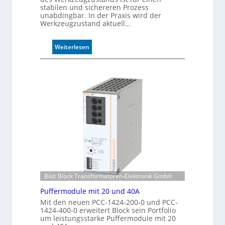
D
stabilen und sichereren Prozess
r
unabdingbar. In der Praxis wird der
u
Werkzeugzustand aktuell…
c
k
:
Weiterlesen
m
A
a
u
r
t
k
o
e
m
n
a
e
t
r
i
k
s
e
i
n
e
n
r
u
t
n
Bild: Block Transformatoren-Elektronik GmbH
e
g
K
Puffermodule mit 20 und 40A
o
Mit den neuen PCC-1424-200-0 und PCC-
n
1424-400-0 erweitert Block sein Portfolio
um leistungsstarke Puffermodule mit 20
t