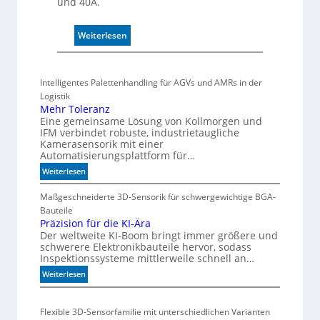
und 40A.
r
o
l
:
Weiterlesen
l
P
e
u
f
Intelligentes Palettenhandling für AGVs und AMRs in der
f
Logistik
e
Mehr Toleranz
r
Eine gemeinsame Lösung von Kollmorgen und
m
IFM verbindet robuste, industrietaugliche
Kamerasensorik mit einer
o
Automatisierungsplattform für…
d
u
:
Weiterlesen
M
l
e
Maßgeschneiderte 3D-Sensorik für schwergewichtige BGA-
e
h
Bauteile
m
r
Präzision für die KI-Ära
i
Der weltweite KI-Boom bringt immer größere und
T
t
schwerere Elektronikbauteile hervor, sodass
o
2
Inspektionssysteme mittlerweile schnell an…
l
0
e
:
Weiterlesen
u
r
P
n
a
r
d
Flexible 3D-Sensorfamilie mit unterschiedlichen Varianten
n
ä
4