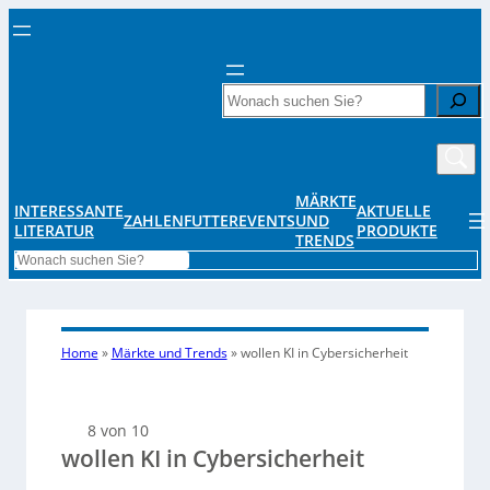
Search
MÄRKTE
INTERESSANTE
AKTUELLE
ZAHLENFUTTER
EVENTS
UND
LITERATUR
PRODUKTE
TRENDS
Search
Home
»
Märkte und Trends
»
wollen KI in Cybersicherheit
8 von 10
wollen KI in Cybersicherheit