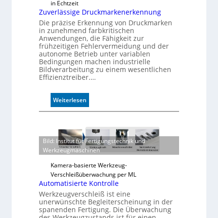
in Echtzeit
Zuverlässige Druckmarkenerkennung
Die präzise Erkennung von Druckmarken
in zunehmend farbkritischen
Anwendungen, die Fähigkeit zur
frühzeitigen Fehlervermeidung und der
autonome Betrieb unter variablen
Bedingungen machen industrielle
Bildverarbeitung zu einem wesentlichen
Effizienztreiber.…
:
Weiterlesen
Z
u
v
e
Bild: Institut für Fertigungstechnik und
r
Werkzeugmaschinen
l
ä
Kamera-basierte Werkzeug-
s
Verschleißüberwachung per ML
Automatisierte Kontrolle
s
i
Werkzeugverschleiß ist eine
unerwünschte Begleiterscheinung in der
g
spanenden Fertigung. Die Überwachung
e
des Werkzeugzustands ist für einen