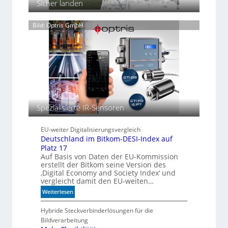
t
Sicher landen
e
e
i
n
t
Bild: Optris GmbH
n
e
i
n
c
h
t
a
u
t
o
Spezialisierte IR-Sensoren
m
a
EU-weiter Digitalisierungsvergleich
t
Deutschland im Bitkom-DESI-Index auf
i
Platz 17
s
Auf Basis von Daten der EU-Kommission
c
erstellt der Bitkom seine Version des
h
‚Digital Economy and Society Index‘ und
b
vergleicht damit den EU-weiten…
e
:
Weiterlesen
s
D
s
e
Hybride Steckverbinderlösungen für die
e
u
Bildverarbeitung
r
t