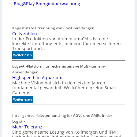
Plug&Play-Energieüberwachung
KI-gestützte Erkennung von Coil-Umreifungen
Coils zählen
In der Produktion von Aluminium-Coils ist eine
korrekte Umreifung entscheidend für einen sicheren
Transport und…
:
Weiterlesen
C
o
Edge-AI-Plattform für rechenintensive Multi-Kamera-
i
Anwendungen
l
Highspeed im Aquarium
Machine Vision hat sich in den letzten Jahren
s
fundamental gewandelt. Wo früher einzelne Smart
z
Cameras…
ä
h
:
Weiterlesen
l
H
e
i
Intelligentes Palettenhandling für AGVs und AMRs in der
n
g
Logistik
h
Mehr Toleranz
s
Eine gemeinsame Lösung von Kollmorgen und IFM
p
verbindet robuste, industrietaugliche Kamerasensorik