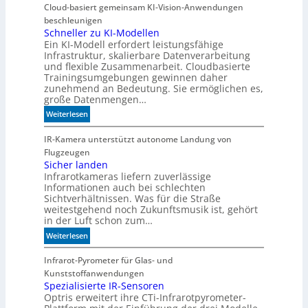
e
Cloud-basiert gemeinsam KI-Vision-Anwendungen
n
beschleunigen
n
Schneller zu KI-Modellen
Ein KI-Modell erfordert leistungsfähige
d
Infrastruktur, skalierbare Datenverarbeitung
i
und flexible Zusammenarbeit. Cloudbasierte
e
Trainingsumgebungen gewinnen daher
K
zunehmend an Bedeutung. Sie ermöglichen es,
I
große Datenmengen…
m
:
Weiterlesen
i
S
t
c
IR-Kamera unterstützt autonome Landung von
d
h
Flugzeugen
e
n
Sicher landen
n
Infrarotkameras liefern zuverlässige
e
k
Informationen auch bei schlechten
l
t
Sichtverhältnissen. Was für die Straße
l
weitestgehend noch Zukunftsmusik ist, gehört
e
in der Luft schon zum…
r
:
Weiterlesen
z
S
u
i
Infrarot-Pyrometer für Glas- und
K
c
Kunststoffanwendungen
I
h
Spezialisierte IR-Sensoren
-
Optris erweitert ihre CTi-Infrarotpyrometer-
e
M