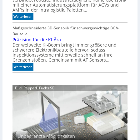
e
mit einer Automatisierungsplattform für AGVs und
e
AMRs in der Intralogistik. Paletten…
d
:
Weiterlesen
i
M
m
e
Maßgeschneiderte 3D-Sensorik für schwergewichtige BGA-
A
h
Bauteile
q
r
Präzision für die KI-Ära
u
Der weltweite KI-Boom bringt immer größere und
T
a
schwerere Elektronikbauteile hervor, sodass
o
r
Inspektionssysteme mittlerweile schnell an ihre
l
i
Grenzen stoßen. Gemeinsam mit AT Sensors…
e
u
:
Weiterlesen
r
m
P
a
r
n
ä
z
Bild: Pepperl+Fuchs SE
z
i
s
i
o
n
f
ü
r
Unbegrenzte Möglichkeiten
d