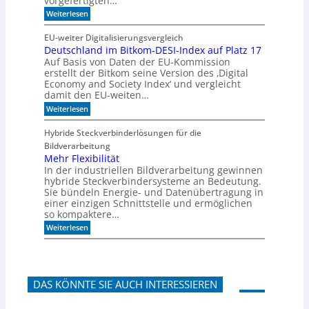
vorgefertigten…
n
f
e
:
f
Weiterlesen
n
H
i
e
m
EU-weiter Digitalisierungsvergleich
u
A
Deutschland im Bitkom-DESI-Index auf Platz 17
t
k
Auf Basis von Daten der EU-Kommission
e
u
s
s
erstellt der Bitkom seine Version des ‚Digital
c
t
Economy and Society Index‘ und vergleicht
h
i
damit den EU-weiten…
o
k
:
Weiterlesen
n
p
D
a
a
e
n
n
Hybride Steckverbinderlösungen für die
u
m
e
Bildverarbeitung
t
o
e
s
Mehr Flexibilität
r
l
c
g
In der industriellen Bildverarbeitung gewinnen
h
e
hybride Steckverbindersysteme an Bedeutung.
l
n
Sie bündeln Energie- und Datenübertragung in
a
b
einer einzigen Schnittstelle und ermöglichen
n
a
so kompaktere…
d
u
i
e
:
Weiterlesen
m
n
M
B
e
i
h
t
r
k
F
o
DAS KÖNNTE SIE AUCH INTERESSIEREN
l
m
e
-
x