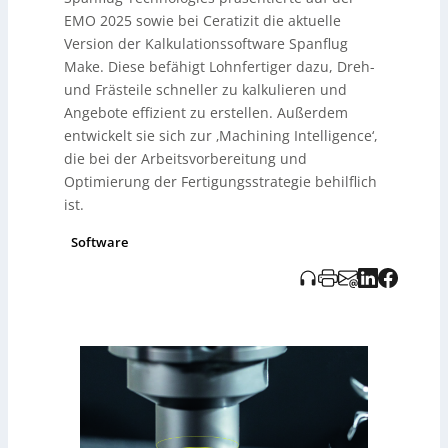
Fertigungsstrategien. Lohnfertiger können ihren
EMO 2025 sowie bei Ceratizit die aktuelle
Aufwand in der Angebots- und Arbeitsplanung um bis zu
90% reduzieren. Weitere Informationen und Anfragen
Version der Kalkulationssoftware Spanflug
unter spanflug.de.
Make. Diese befähigt Lohnfertiger dazu, Dreh-
und Frästeile schneller zu kalkulieren und
Angebote effizient zu erstellen. Außerdem
entwickelt sie sich zur ‚Machining Intelligence‘,
die bei der Arbeitsvorbereitung und
Optimierung der Fertigungsstrategie behilflich
ist.
Software