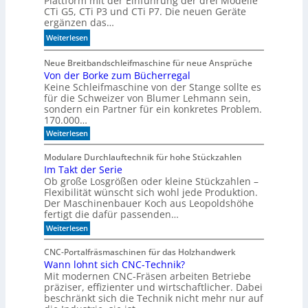
Plattform mit der Einführung der drei Modelle
r
o
CTi G5, CTi P3 und CTi P7. Die neuen Geräte
l
d
ergänzen das…
a
e
:
Weiterlesen
n
l
S
d
l
p
Neue Breitbandschleifmaschine für neue Ansprüche
e
e
Von der Borke zum Bücherregal
e
n
n
Keine Schleifmaschine von der Stange sollte es
z
für die Schweizer von Blumer Lehmann sein,
i
sondern ein Partner für ein konkretes Problem.
a
170.000…
l
:
Weiterlesen
i
V
s
o
Modulare Durchlauftechnik für hohe Stückzahlen
i
n
Im Takt der Serie
d
e
Ob große Losgrößen oder kleine Stückzahlen –
e
r
r
Flexibilität wünscht sich wohl jede Produktion.
t
B
Der Maschinenbauer Koch aus Leopoldshöhe
o
e
fertigt die dafür passenden…
r
I
:
Weiterlesen
k
R
I
e
m
-
z
CNC-Portalfräsmaschinen für das Holzhandwerk
T
u
S
Wann lohnt sich CNC-Technik?
a
m
e
Mit modernen CNC-Fräsen arbeiten Betriebe
k
B
n
t
präziser, effizienter und wirtschaftlicher. Dabei
ü
d
c
beschränkt sich die Technik nicht mehr nur auf
s
e
h