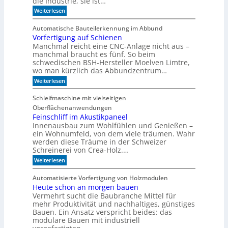
die Industrie, sie ist…
o
r
e
r
:
Weiterlesen
S
r
W
e
e
r
a
r
e
Automatische Bauteilerkennung im Abbund
n
n
i
g
Vorfertigung auf Schienen
n
e
a
Manchmal reicht eine CNC-Anlage nicht aus –
l
l
o
manchmal braucht es fünf. So beim
h
schwedischen BSH-Hersteller Moelven Limtre,
n
wo man kürzlich das Abbundzentrum…
t
:
Weiterlesen
s
V
i
o
c
Schleifmaschine mit vielseitigen
r
h
Oberflächenanwendungen
f
C
e
Feinschliff im Akustikpaneel
N
r
C
Innenausbau zum Wohlfühlen und Genießen –
t
-
ein Wohnumfeld, von dem viele träumen. Wahr
i
T
werden diese Träume in der Schweizer
g
e
Schreinerei von Crea-Holz.…
u
c
n
:
h
Weiterlesen
g
F
n
a
e
i
Automatisierte Vorfertigung von Holzmodulen
u
i
k
Heute schon an morgen bauen
f
n
?
S
Vermehrt sucht die Baubranche Mittel für
s
c
c
mehr Produktivität und nachhaltiges, günstiges
h
h
Bauen. Ein Ansatz verspricht beides: das
i
l
modulare Bauen mit industriell
e
i