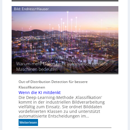
i
Bild: Endress+Hauser
e
K
I
-
Ä
r
a
Warum mehr Daten nicht automatisch bessere
Maschinen bedeuten
Out-of-Distribution Detection für bessere
Klassifikationen
Wenn die KI mitdenkt
Die Deep-Learning-Methode ‚Klassifikation‘
kommt in der industriellen Bildverarbeitung
vielfältig zum Einsatz. Sie ordnet Bilddaten
vordefinierten Klassen zu und unterstützt
automatisierte Entscheidungen im…
:
Weiterlesen
W