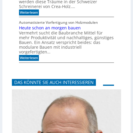
werden diese Träume in der Schweizer
g
e
Schreinerei von Crea-Holz.…
u
c
n
:
h
Weiterlesen
g
F
n
a
e
i
Automatisierte Vorfertigung von Holzmodulen
u
i
k
Heute schon an morgen bauen
f
n
?
S
Vermehrt sucht die Baubranche Mittel für
s
c
c
mehr Produktivität und nachhaltiges, günstiges
h
h
Bauen. Ein Ansatz verspricht beides: das
i
l
modulare Bauen mit industriell
e
i
vorgefertigten…
n
f
e
:
f
Weiterlesen
n
H
i
e
m
u
A
t
k
e
u
DAS KÖNNTE SIE AUCH INTERESSIEREN
s
s
c
t
h
i
o
k
n
p
a
a
n
n
m
e
o
e
r
l
g
e
n