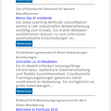
n
u
M
d
t
e
Out-of-Distribution Detection für bessere
i
e
h
Klassifikationen
m
n
r
Wenn die KI mitdenkt
B
Die Deep-Learning-Methode ‚Klassifikation‘
F
i
kommt in der industriellen Bildverarbeitung
l
t
vielfältig zum Einsatz. Sie ordnet Bilddaten
e
k
vordefinierten Klassen zu und unterstützt
x
o
automatisierte Entscheidungen im…
i
m
:
Weiterlesen
b
-
W
i
D
e
Cloud-basiert gemeinsam KI-Vision-Anwendungen
l
E
n
beschleunigen
i
S
n
Schneller zu KI-Modellen
t
I
Ein KI-Modell erfordert leistungsfähige
d
ä
-
Infrastruktur, skalierbare Datenverarbeitung
i
t
I
und flexible Zusammenarbeit. Cloudbasierte
e
n
Trainingsumgebungen gewinnen daher
K
d
zunehmend an Bedeutung. Sie ermöglichen es,
I
e
große Datenmengen…
m
x
:
Weiterlesen
i
a
S
t
u
c
Drillteq H-610-Beschleunigungszentrum für die 6-
d
f
h
Seiten-Bearbeitung
e
P
n
Welcome to Formula Drill
n