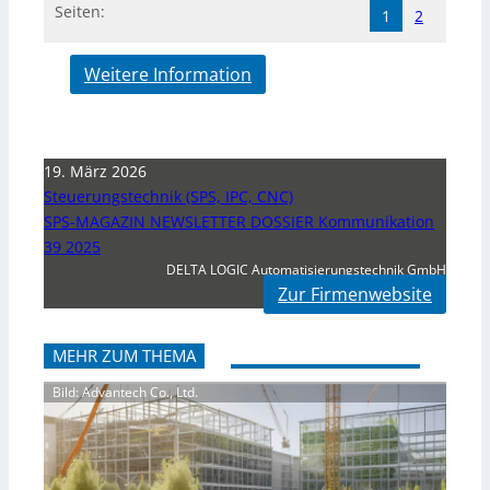
Seiten:
1
2
Weitere Information
19. März 2026
Steuerungstechnik (SPS, IPC, CNC)
SPS-MAGAZIN NEWSLETTER DOSSIER Kommunikation
39 2025
DELTA LOGIC Automatisierungstechnik GmbH
Zur Firmenwebsite
MEHR ZUM THEMA
Bild: Advantech Co., Ltd.