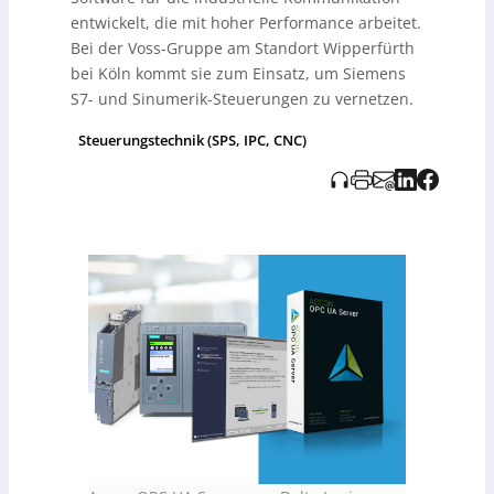
zu optimieren. Zukünftige Anwendungen sollen auch
entwickelt, die mit hoher Performance arbeitet.
ältere Systeme integrieren. Delta Logic bietet zudem
einen Wartungsvertrag an, der sicherstellt, dass Kunden
Bei der Voss-Gruppe am Standort Wipperfürth
stets aktuelle Softwareversionen erhalten.
bei Köln kommt sie zum Einsatz, um Siemens
S7- und Sinumerik-Steuerungen zu vernetzen.
Steuerungstechnik (SPS, IPC, CNC)