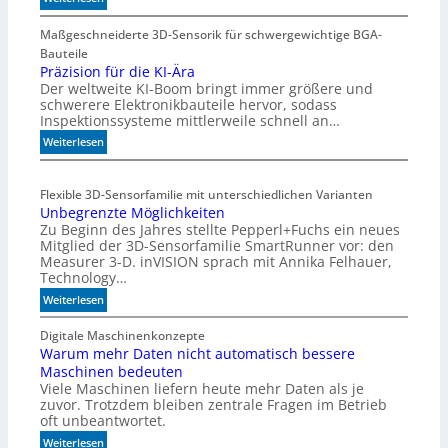
M
e
Maßgeschneiderte 3D-Sensorik für schwergewichtige BGA-
h
Bauteile
r
Präzision für die KI-Ära
Der weltweite KI-Boom bringt immer größere und
T
schwerere Elektronikbauteile hervor, sodass
o
Inspektionssysteme mittlerweile schnell an…
l
e
:
Weiterlesen
r
P
a
r
Flexible 3D-Sensorfamilie mit unterschiedlichen Varianten
n
ä
Unbegrenzte Möglichkeiten
z
z
Zu Beginn des Jahres stellte Pepperl+Fuchs ein neues
i
Mitglied der 3D-Sensorfamilie SmartRunner vor: den
s
Measurer 3-D. inVISION sprach mit Annika Felhauer,
i
Technology…
o
:
Weiterlesen
n
U
f
n
Digitale Maschinenkonzepte
ü
Warum mehr Daten nicht automatisch bessere
b
r
Maschinen bedeuten
e
d
Viele Maschinen liefern heute mehr Daten als je
g
i
zuvor. Trotzdem bleiben zentrale Fragen im Betrieb
r
e
oft unbeantwortet.
e
K
:
n
Weiterlesen
I