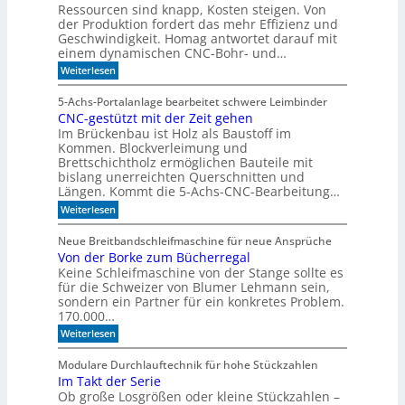
l
Ressourcen sind knapp, Kosten steigen. Von
e
k
a
der Produktion fordert das mehr Effizienz und
l
t
t
Geschwindigkeit. Homag antwortet darauf mit
l
einem dynamischen CNC-Bohr- und…
z
e
1
:
Weiterlesen
r
W
7
z
e
5-Achs-Portalanlage bearbeitet schwere Leimbinder
u
l
CNC-gestützt mit der Zeit gehen
c
K
Im Brückenbau ist Holz als Baustoff im
o
I
m
Kommen. Blockverleimung und
-
e
Brettschichtholz ermöglichen Bauteile mit
M
t
bislang unerreichten Querschnitten und
o
o
Längen. Kommt die 5-Achs-CNC-Bearbeitung…
F
d
:
o
Weiterlesen
e
C
r
N
m
l
Neue Breitbandschleifmaschine für neue Ansprüche
C
u
l
Von der Borke zum Bücherregal
-
l
e
Keine Schleifmaschine von der Stange sollte es
g
a
e
n
D
für die Schweizer von Blumer Lehmann sein,
s
r
sondern ein Partner für ein konkretes Problem.
t
i
170.000…
ü
l
:
Weiterlesen
t
l
V
z
o
t
Modulare Durchlauftechnik für hohe Stückzahlen
n
m
Im Takt der Serie
d
i
Ob große Losgrößen oder kleine Stückzahlen –
e
t