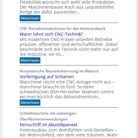
r
Flexibilität wünscht sich wohl jede Produktion.
d
B
e
Der Maschinenbauer Koch aus Leopoldshöhe
o
r
fertigt die dafür passenden…
r
Z
:
Weiterlesen
k
e
I
e
i
m
z
t
CNC-Portalfräsmaschinen für das Holzhandwerk
T
u
g
Wann lohnt sich CNC-Technik?
a
m
e
Mit modernen CNC-Fräsen arbeiten Betriebe
k
B
h
t
präziser, effizienter und wirtschaftlicher. Dabei
ü
e
d
c
beschränkt sich die Technik nicht mehr nur auf
n
e
h
die Industrie, sie ist…
r
e
:
Weiterlesen
S
r
W
e
r
a
r
e
Automatische Bauteilerkennung im Abbund
n
i
g
Vorfertigung auf Schienen
n
e
a
Manchmal reicht eine CNC-Anlage nicht aus –
l
l
o
manchmal braucht es fünf. So beim
h
schwedischen BSH-Hersteller Moelven Limtre,
n
wo man kürzlich das Abbundzentrum…
t
:
Weiterlesen
s
V
i
o
c
Schleifmaschine mit vielseitigen
r
h
Oberflächenanwendungen
f
C
e
Feinschliff im Akustikpaneel
N
r
C
Innenausbau zum Wohlfühlen und Genießen –
t
-
ein Wohnumfeld, von dem viele träumen. Wahr
i
T