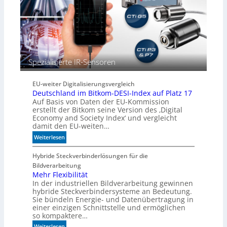
t
i
s
c
h
b
Spezialisierte IR-Sensoren
e
s
s
EU-weiter Digitalisierungsvergleich
e
Deutschland im Bitkom-DESI-Index auf Platz 17
r
Auf Basis von Daten der EU-Kommission
e
erstellt der Bitkom seine Version des ‚Digital
M
Economy and Society Index‘ und vergleicht
damit den EU-weiten…
a
s
:
Weiterlesen
c
D
h
e
Hybride Steckverbinderlösungen für die
i
u
Bildverarbeitung
n
t
Mehr Flexibilität
e
In der industriellen Bildverarbeitung gewinnen
s
n
hybride Steckverbindersysteme an Bedeutung.
c
Sie bündeln Energie- und Datenübertragung in
b
h
einer einzigen Schnittstelle und ermöglichen
e
l
so kompaktere…
d
a
e
:
Weiterlesen