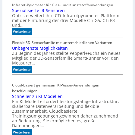
Infrarot-Pyrometer für Glas- und Kunststoffanwendungen
Spezialisierte IR-Sensoren
Optris erweitert ihre CTi-Infrarotpyrometer-Plattform
mit der Einführung der drei Modelle CTi G5, CTi P3
und…
:
Weiterlesen
S
p
Flexible 3D-Sensorfamilie mit unterschiedlichen Varianten
Unbegrenzte Möglichkeiten
e
Zu Beginn des Jahres stellte Pepperl+Fuchs ein neues
z
Mitglied der 3D-Sensorfamilie SmartRunner vor: den
i
Measurer…
a
:
l
Weiterlesen
U
i
n
s
Cloud-basiert gemeinsam KI-Vision-Anwendungen
b
i
beschleunigen
e
e
Schneller zu KI-Modellen
g
r
Ein KI-Modell erfordert leistungsfähige Infrastruktur,
r
t
skalierbare Datenverarbeitung und flexible
e
e
Zusammenarbeit. Cloudbasierte
n
I
Trainingsumgebungen gewinnen daher zunehmend
z
R
an Bedeutung. Sie ermöglichen es, große
t
-
Datenmengen…
e
S
:
Weiterlesen
M
e