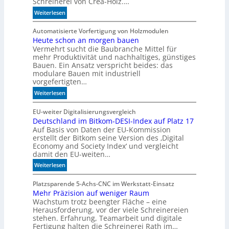
Schreinerei von Crea-Holz.…
i
t
:
Weiterlesen
g
F
u
e
Automatisierte Vorfertigung von Holzmodulen
n
Heute schon an morgen bauen
i
g
Vermehrt sucht die Baubranche Mittel für
n
a
mehr Produktivität und nachhaltiges, günstiges
s
u
Bauen. Ein Ansatz verspricht beides: das
c
f
modulare Bauen mit industriell
h
S
vorgefertigten…
l
c
:
Weiterlesen
i
h
H
f
i
e
EU-weiter Digitalisierungsvergleich
f
e
Deutschland im Bitkom-DESI-Index auf Platz 17
u
i
n
Auf Basis von Daten der EU-Kommission
t
m
e
erstellt der Bitkom seine Version des ‚Digital
e
A
n
Economy and Society Index‘ und vergleicht
s
k
damit den EU-weiten…
c
u
:
Weiterlesen
h
s
D
o
t
e
Platzsparende 5-Achs-CNC im Werkstatt-Einsatz
n
i
Mehr Präzision auf weniger Raum
u
a
k
Wachstum trotz beengter Fläche – eine
t
n
p
Herausforderung, vor der viele Schreinereien
s
m
a
stehen. Erfahrung, Teamarbeit und digitale
c
o
n
Fertigung halten die Schreinerei Rath im…
h