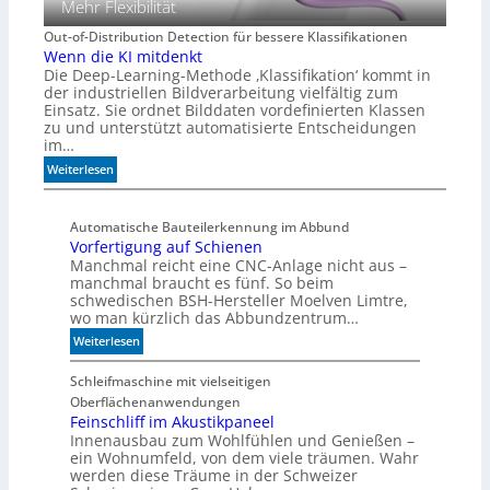
Mehr Flexibilität
Out-of-Distribution Detection für bessere Klassifikationen
Wenn die KI mitdenkt
Die Deep-Learning-Methode ‚Klassifikation‘ kommt in
der industriellen Bildverarbeitung vielfältig zum
Einsatz. Sie ordnet Bilddaten vordefinierten Klassen
zu und unterstützt automatisierte Entscheidungen
im…
:
Weiterlesen
W
e
Automatische Bauteilerkennung im Abbund
n
Vorfertigung auf Schienen
n
Manchmal reicht eine CNC-Anlage nicht aus –
d
manchmal braucht es fünf. So beim
i
schwedischen BSH-Hersteller Moelven Limtre,
e
wo man kürzlich das Abbundzentrum…
K
:
Weiterlesen
I
V
m
o
Schleifmaschine mit vielseitigen
i
r
Oberflächenanwendungen
t
f
Feinschliff im Akustikpaneel
d
Innenausbau zum Wohlfühlen und Genießen –
e
e
ein Wohnumfeld, von dem viele träumen. Wahr
r
n
werden diese Träume in der Schweizer
t
k