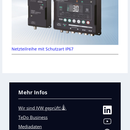
Netzteilreihe mit Schutzart IP67
Mehr Infos
Wir sind IVW geprüft!
TeDo Business
Mediadaten