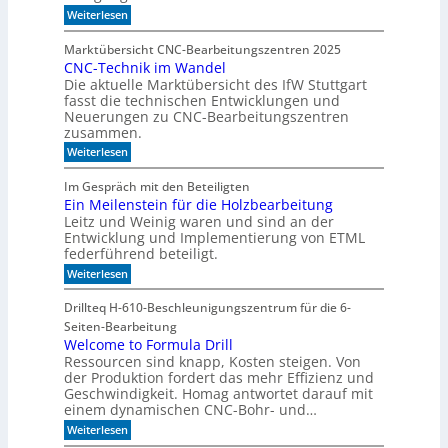
r
e
:
Weiterlesen
l
g
e
M
a
e
e
l
Marktübersicht CNC-Bearbeitungszentren 2025
n
h
n
CNC-Technik im Wandel
r
d
b
Die aktuelle Marktübersicht des IfW Stuttgart
P
i
a
r
fasst die technischen Entwicklungen und
m
u
ä
Neuerungen zu CNC-Bearbeitungszentren
z
B
e
zusammen.
i
i
n
:
Weiterlesen
s
t
C
i
N
k
o
Im Gespräch mit den Beteiligten
C
n
o
Ein Meilenstein für die Holzbearbeitung
-
a
m
Leitz und Weinig waren und sind an der
T
u
-
e
Entwicklung und Implementierung von ETML
f
c
w
federführend beteiligt.
D
h
e
E
:
Weiterlesen
n
n
E
S
i
i
i
k
I
Drillteq H-610-Beschleunigungszentrum für die 6-
g
n
i
e
-
Seiten-Bearbeitung
M
m
r
I
e
Welcome to Formula Drill
W
R
i
Ressourcen sind knapp, Kosten steigen. Von
n
a
a
l
n
der Produktion fordert das mehr Effizienz und
u
d
e
d
m
Geschwindigkeit. Homag antwortet darauf mit
e
n
e
einem dynamischen CNC-Bohr- und…
s
x
l
t
:
Weiterlesen
a
e
W