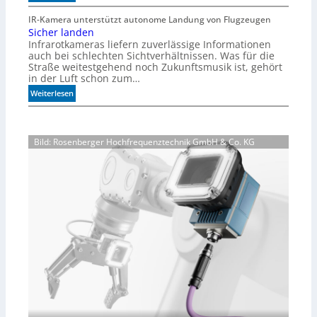
S
ö
n
c
IR-Kamera unterstützt autonome Landung von Flugzeugen
g
s
Sicher landen
h
l
o
Infrarotkameras liefern zuverlässige Informationen
n
i
r
auch bei schlechten Sichtverhältnissen. Was für die
e
c
e
Straße weitestgehend noch Zukunftsmusik ist, gehört
l
h
n
in der Luft schon zum…
l
k
:
Weiterlesen
e
e
S
r
i
i
z
t
c
u
e
Bild: Rosenberger Hochfrequenztechnik GmbH & Co. KG
h
K
n
e
I
r
-
l
M
a
o
n
d
d
e
e
l
n
l
e
n