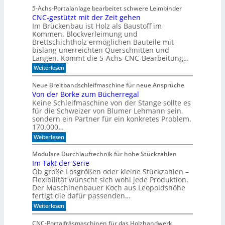
u
i
e
5-Achs-Portalanlage bearbeitet schwere Leimbinder
f
n
l
CNC-gestützt mit der Zeit gehen
f
c
P
ü
Im Brückenbau ist Holz als Baustoff im
o
l
r
m
Kommen. Blockverleimung und
a
d
e
Brettschichtholz ermöglichen Bauteile mit
i
t
t
bislang unerreichten Querschnitten und
e
o
z
Längen. Kommt die 5-Achs-CNC-Bearbeitung…
H
F
1
o
:
o
Weiterlesen
7
l
C
r
z
N
m
Neue Breitbandschleifmaschine für neue Ansprüche
b
C
u
Von der Borke zum Bücherregal
e
-
l
a
Keine Schleifmaschine von der Stange sollte es
g
a
r
e
D
für die Schweizer von Blumer Lehmann sein,
b
s
r
sondern ein Partner für ein konkretes Problem.
e
t
i
170.000…
i
ü
l
:
t
Weiterlesen
t
l
V
u
z
o
n
t
Modulare Durchlauftechnik für hohe Stückzahlen
n
g
m
Im Takt der Serie
d
i
Ob große Losgrößen oder kleine Stückzahlen –
e
t
r
Flexibilität wünscht sich wohl jede Produktion.
d
B
e
Der Maschinenbauer Koch aus Leopoldshöhe
o
r
fertigt die dafür passenden…
r
Z
:
Weiterlesen
k
e
I
e
i
m
z
t
CNC-Portalfräsmaschinen für das Holzhandwerk