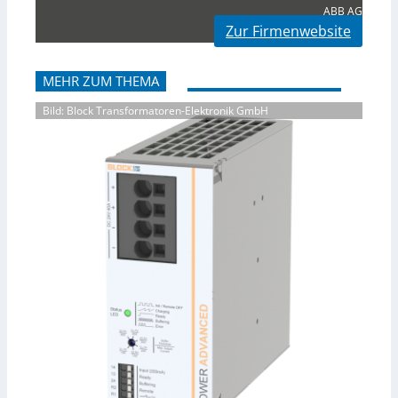
ABB AG
Zur Firmenwebsite
MEHR ZUM THEMA
Bild: Block Transformatoren-Elektronik GmbH