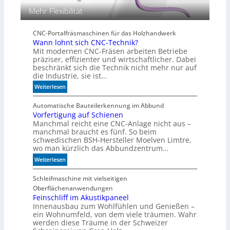
Mehr Flexibilität
CNC-Portalfräsmaschinen für das Holzhandwerk
Wann lohnt sich CNC-Technik?
Mit modernen CNC-Fräsen arbeiten Betriebe
präziser, effizienter und wirtschaftlicher. Dabei
beschränkt sich die Technik nicht mehr nur auf
die Industrie, sie ist…
:
Weiterlesen
W
a
Automatische Bauteilerkennung im Abbund
Vorfertigung auf Schienen
n
Manchmal reicht eine CNC-Anlage nicht aus –
n
manchmal braucht es fünf. So beim
l
schwedischen BSH-Hersteller Moelven Limtre,
o
wo man kürzlich das Abbundzentrum…
h
:
Weiterlesen
n
V
t
o
Schleifmaschine mit vielseitigen
s
r
Oberflächenanwendungen
i
f
Feinschliff im Akustikpaneel
c
Innenausbau zum Wohlfühlen und Genießen –
e
h
ein Wohnumfeld, von dem viele träumen. Wahr
r
C
werden diese Träume in der Schweizer
t
N