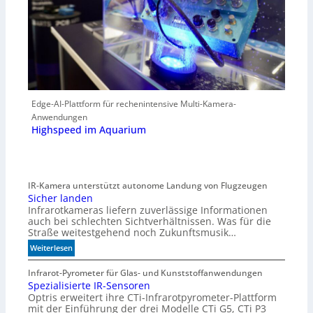
Edge-AI-Plattform für rechenintensive Multi-Kamera-
Anwendungen
Highspeed im Aquarium
IR-Kamera unterstützt autonome Landung von Flugzeugen
Sicher landen
Infrarotkameras liefern zuverlässige Informationen
auch bei schlechten Sichtverhältnissen. Was für die
Straße weitestgehend noch Zukunftsmusik…
:
Weiterlesen
S
i
Infrarot-Pyrometer für Glas- und Kunststoffanwendungen
Spezialisierte IR-Sensoren
c
Optris erweitert ihre CTi-Infrarotpyrometer-Plattform
h
mit der Einführung der drei Modelle CTi G5, CTi P3
e