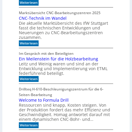
r
e
:
Weiterlesen
D
g
M
e
a
e
e
t
l
Marktübersicht CNC-Bearbeitungszentren 2025
h
e
n
CNC-Technik im Wandel
r
n
b
Die aktuelle Marktübersicht des IfW Stuttgart
P
s
a
r
fasst die technischen Entwicklungen und
a
ä
u
Neuerungen zu CNC-Bearbeitungszentren
u
z
b
zusammen.
e
i
e
n
:
Weiterlesen
s
r
C
i
i
N
o
n
Im Gespräch mit den Beteiligten
C
n
t
Ein Meilenstein für die Holzbearbeitung
-
a
e
Leitz und Weinig waren und sind an der
T
u
g
e
Entwicklung und Implementierung von ETML
f
r
c
w
federführend beteiligt.
i
h
e
e
:
Weiterlesen
n
n
r
E
i
i
t
i
k
Drillteq H-610-Beschleunigungszentrum für die 6-
g
n
i
e
Seiten-Bearbeitung
M
m
r
e
Welcome to Formula Drill
W
R
i
Ressourcen sind knapp, Kosten steigen. Von
a
a
l
n
der Produktion fordert das mehr Effizienz und
u
e
d
m
Geschwindigkeit. Homag antwortet darauf mit
n
e
einem dynamischen CNC-Bohr- und…
s
l
t
:
Weiterlesen
e
W