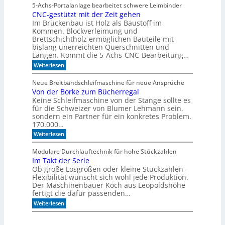
i
e
5-Achs-Portalanlage bearbeitet schwere Leimbinder
n
l
CNC-gestützt mit der Zeit gehen
f
c
ü
Im Brückenbau ist Holz als Baustoff im
o
r
m
Kommen. Blockverleimung und
d
e
Brettschichtholz ermöglichen Bauteile mit
i
t
bislang unerreichten Querschnitten und
e
o
Längen. Kommt die 5-Achs-CNC-Bearbeitung…
H
F
o
:
o
Weiterlesen
l
C
r
z
N
m
Neue Breitbandschleifmaschine für neue Ansprüche
b
C
u
Von der Borke zum Bücherregal
e
-
l
a
Keine Schleifmaschine von der Stange sollte es
g
a
r
e
D
für die Schweizer von Blumer Lehmann sein,
b
s
r
sondern ein Partner für ein konkretes Problem.
e
t
i
170.000…
i
ü
l
:
t
Weiterlesen
t
l
V
u
z
o
n
t
Modulare Durchlauftechnik für hohe Stückzahlen
n
g
m
Im Takt der Serie
d
i
Ob große Losgrößen oder kleine Stückzahlen –
e
t
r
Flexibilität wünscht sich wohl jede Produktion.
d
B
e
Der Maschinenbauer Koch aus Leopoldshöhe
o
r
fertigt die dafür passenden…
r
Z
:
Weiterlesen
k
e
I
e
i
m
z
t
T
u