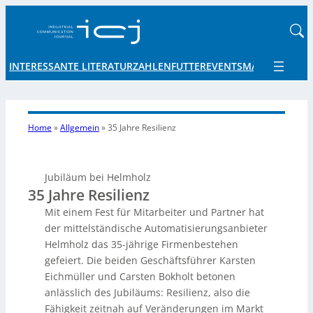
INTERESSANTE LITERATUR
ZAHLENFUTTER
EVENTS
MÄRKTE UND 
Home
»
Allgemein
»
35 Jahre Resilienz
Jubiläum bei Helmholz
35 Jahre Resilienz
Mit einem Fest für Mitarbeiter und Partner hat
der mittelständische Automatisierungsanbieter
Helmholz das 35-jährige Firmenbestehen
gefeiert. Die beiden Geschäftsführer Karsten
Eichmüller und Carsten Bokholt betonen
anlässlich des Jubiläums: Resilienz, also die
Fähigkeit zeitnah auf Veränderungen im Markt