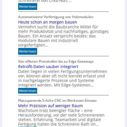
Schreinerei von Crea-Holz.…
i
C
:
Weiterlesen
g
-
F
u
T
e
Automatisierte Vorfertigung von Holzmodulen
n
e
Heute schon an morgen bauen
i
g
c
Vermehrt sucht die Baubranche Mittel für
n
a
h
mehr Produktivität und nachhaltiges, günstiges
s
u
n
Bauen. Ein Ansatz verspricht beides: das
c
f
i
modulare Bauen mit industriell
h
S
k
vorgefertigten…
l
c
?
:
Weiterlesen
i
h
H
f
i
e
Von offenen Protokollen bis zu Edge Gateways
f
e
Retrofit-Daten sauber integriert
u
i
n
Daten liegen in vielen Fertigungsunternehmen
t
m
e
vor, können aber oft nicht korrekt erfasst und
e
A
n
in nachgelagerte Prozesse und Systeme
s
k
integriert werden. Mit Edge-Systemen…
c
u
:
Weiterlesen
h
s
R
o
t
e
Platzsparende 5-Achs-CNC im Werkstatt-Einsatz
n
t
i
Mehr Präzision auf weniger Raum
r
a
k
Wachstum trotz beengter Fläche – eine
o
n
p
f
Herausforderung, vor der viele Schreinereien
m
i
a
stehen. Erfahrung, Teamarbeit und digitale
t
o
Fertigung halten die Schreinerei Rath im…
n
-