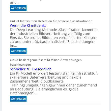
und…
r
:
l
Weiterlesen
S
a
p
n
Out-of-Distribution Detection für bessere Klassifikationen
e
d
Wenn die KI mitdenkt
z
e
Die Deep-Learning-Methode ‚Klassifikation‘ kommt in
i
n
der industriellen Bildverarbeitung vielfältig zum
a
Einsatz. Sie ordnet Bilddaten vordefinierten Klassen
l
zu und unterstützt automatisierte Entscheidungen
i
im…
s
:
Weiterlesen
i
W
e
e
Cloud-basiert gemeinsam KI-Vision-Anwendungen
r
n
beschleunigen
t
n
Schneller zu KI-Modellen
e
Ein KI-Modell erfordert leistungsfähige Infrastruktur,
d
I
skalierbare Datenverarbeitung und flexible
i
R
Zusammenarbeit. Cloudbasierte
e
-
Trainingsumgebungen gewinnen daher zunehmend
K
S
an Bedeutung. Sie ermöglichen es, große
I
e
Datenmengen…
m
n
:
Weiterlesen
i
s
S
t
o
c
d
r