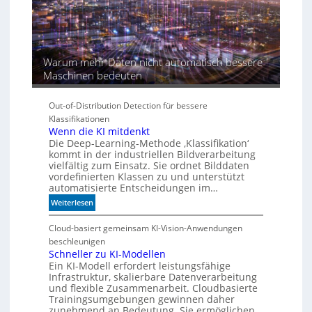
r
a
Warum mehr Daten nicht automatisch bessere
Maschinen bedeuten
Out-of-Distribution Detection für bessere
Klassifikationen
Wenn die KI mitdenkt
Die Deep-Learning-Methode ‚Klassifikation‘
kommt in der industriellen Bildverarbeitung
vielfältig zum Einsatz. Sie ordnet Bilddaten
vordefinierten Klassen zu und unterstützt
automatisierte Entscheidungen im…
:
Weiterlesen
W
e
Cloud-basiert gemeinsam KI-Vision-Anwendungen
n
beschleunigen
n
Schneller zu KI-Modellen
Ein KI-Modell erfordert leistungsfähige
d
Infrastruktur, skalierbare Datenverarbeitung
i
und flexible Zusammenarbeit. Cloudbasierte
e
Trainingsumgebungen gewinnen daher
K
zunehmend an Bedeutung. Sie ermöglichen