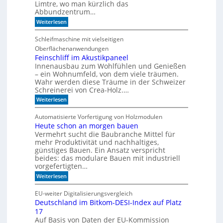
n
Limtre, wo man kürzlich das
t
Abbundzentrum…
s
:
i
Weiterlesen
V
c
o
h
Schleifmaschine mit vielseitigen
r
C
Oberflächenanwendungen
f
N
e
C
Feinschliff im Akustikpaneel
r
-
Innenausbau zum Wohlfühlen und Genießen
t
T
– ein Wohnumfeld, von dem viele träumen.
i
e
Wahr werden diese Träume in der Schweizer
g
c
Schreinerei von Crea-Holz.…
u
h
n
n
:
Weiterlesen
g
i
F
a
k
e
Automatisierte Vorfertigung von Holzmodulen
u
?
i
Heute schon an morgen bauen
f
n
S
Vermehrt sucht die Baubranche Mittel für
s
c
c
mehr Produktivität und nachhaltiges,
h
h
günstiges Bauen. Ein Ansatz verspricht
i
l
beides: das modulare Bauen mit industriell
e
i
vorgefertigten…
n
f
e
:
f
Weiterlesen
n
H
i
e
m
EU-weiter Digitalisierungsvergleich
u
A
Deutschland im Bitkom-DESI-Index auf Platz
t
k
17
e
u
s
s
Auf Basis von Daten der EU-Kommission