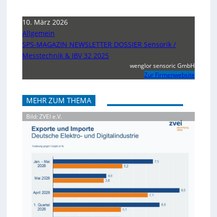
10. März 2026
Allgemein
SPS-MAGAZIN NEWSLETTER DOSSIER Sensorik /
Messtechnik & IBV 32 2025
wenglor sensoric GmbH
Zur Firmenwebsite
MEHR ZUM THEMA
Bild: ZVEI e.V.