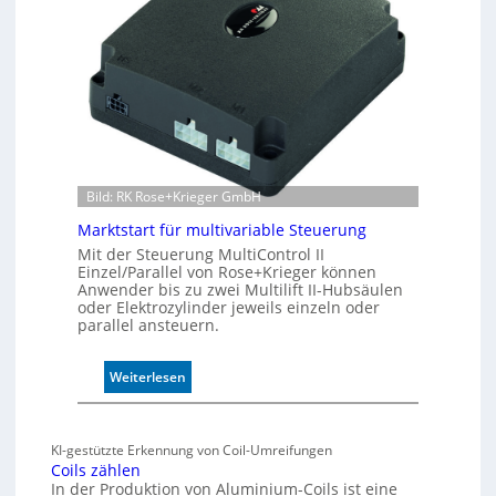
i
v
e
r
W
e
g
s
e
Bild: RK Rose+Krieger GmbH
n
Marktstart für multivariable Steuerung
s
o
Mit der Steuerung MultiControl II
Einzel/Parallel von Rose+Krieger können
r
Anwender bis zu zwei Multilift II-Hubsäulen
ü
oder Elektrozylinder jeweils einzeln oder
b
parallel ansteuern.
e
r
:
w
Weiterlesen
M
a
a
c
r
h
KI-gestützte Erkennung von Coil-Umreifungen
k
t
Coils zählen
t
t
In der Produktion von Aluminium-Coils ist eine