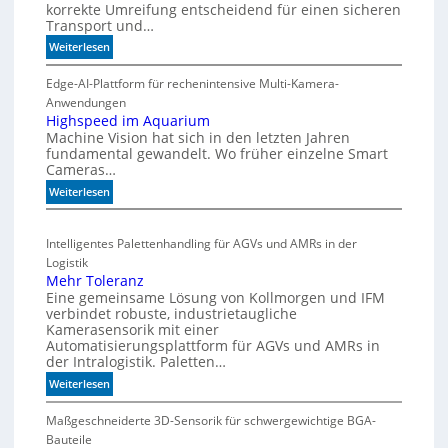
s
h
korrekte Umreifung entscheidend für einen sicheren
Transport und…
t
e
a
r
:
Weiterlesen
r
m
C
t
i
o
Edge-AI-Plattform für rechenintensive Multi-Kamera-
f
i
s
Anwendungen
l
ü
Highspeed im Aquarium
c
Machine Vision hat sich in den letzten Jahren
s
r
h
fundamental gewandelt. Wo früher einzelne Smart
z
m
e
Cameras…
ä
u
G
h
:
Weiterlesen
l
e
l
H
t
h
e
i
i
ä
Intelligentes Palettenhandling für AGVs und AMRs in der
n
g
v
u
Logistik
h
a
s
Mehr Toleranz
s
r
e
Eine gemeinsame Lösung von Kollmorgen und IFM
p
i
d
verbindet robuste, industrietaugliche
e
a
Kamerasensorik mit einer
e
e
Automatisierungsplattform für AGVs und AMRs in
b
h
d
der Intralogistik. Paletten…
l
n
i
:
Weiterlesen
e
u
m
M
S
n
A
e
Maßgeschneiderte 3D-Sensorik für schwergewichtige BGA-
t
g
q
h
Bauteile
e
e
u