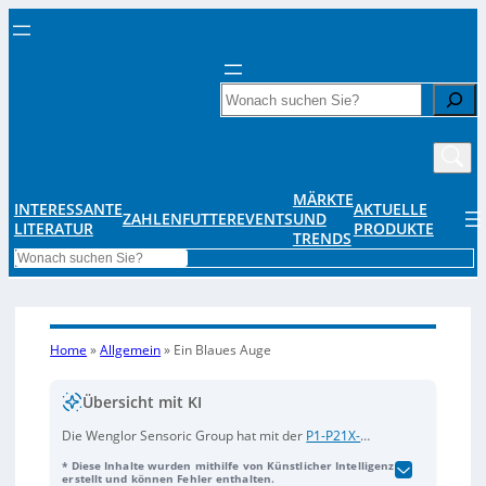
Search
MÄRKTE
INTERESSANTE
AKTUELLE
ZAHLENFUTTER
EVENTS
UND
LITERATUR
PRODUKTE
TRENDS
Search
Home
»
Allgemein
»
Ein Blaues Auge
Übersicht mit KI
Die Wenglor Sensoric Group hat mit der
P1-P21X-
Serie
den ersten Time-of-Flight (TOF)-Sensor mit
* Diese Inhalte wurden mithilfe von Künstlicher Intelligenz
blauem Laserlicht entwickelt, der Distanzen präzise
erstellt und können Fehler enthalten.