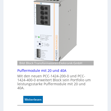
e
a
r
t
k
i
e
s
n
i
n
e
u
r
n
t
g
e
K
o
n
t
Bild: Block Transformatoren-Elektronik GmbH
r
o
Puffermodule mit 20 und 40A
l
Mit den neuen PCC-1424-200-0 und PCC-
l
1424-400-0 erweitert Block sein Portfolio um
e
leistungsstarke Puffermodule mit 20 und
40A.
:
Weiterlesen
P
u