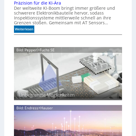
r
Präzision für die KI-Ära
a
u
n
Der weltweite KI-Boom bringt immer größere und
T
r
e
schwerere Elektronikbauteile hervor, sodass
o
i
r
Inspektionssysteme mittlerweile schnell an ihre
l
u
u
Grenzen stoßen. Gemeinsam mit AT Sensors…
e
m
n
:
Weiterlesen
r
g
P
a
r
n
ä
z
Bild: Pepperl+Fuchs SE
z
i
s
i
o
n
f
ü
Unbegrenzte Möglichkeiten
r
d
i
Bild: Endress+Hauser
e
K
I
-
Ä