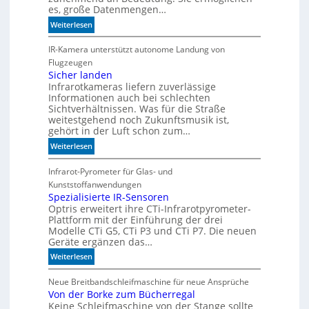
I
es, große Datenmengen…
m
:
Weiterlesen
i
S
t
c
IR-Kamera unterstützt autonome Landung von
d
h
Flugzeugen
e
n
Sicher landen
n
Infrarotkameras liefern zuverlässige
e
k
Informationen auch bei schlechten
l
t
Sichtverhältnissen. Was für die Straße
l
weitestgehend noch Zukunftsmusik ist,
e
gehört in der Luft schon zum…
r
:
Weiterlesen
z
S
u
i
Infrarot-Pyrometer für Glas- und
K
c
Kunststoffanwendungen
I
h
Spezialisierte IR-Sensoren
-
Optris erweitert ihre CTi-Infrarotpyrometer-
e
M
Plattform mit der Einführung der drei
r
o
Modelle CTi G5, CTi P3 und CTi P7. Die neuen
l
d
Geräte ergänzen das…
a
e
:
Weiterlesen
n
l
S
d
l
p
Neue Breitbandschleifmaschine für neue Ansprüche
e
e
Von der Borke zum Bücherregal
e
n
n
Keine Schleifmaschine von der Stange sollte
z