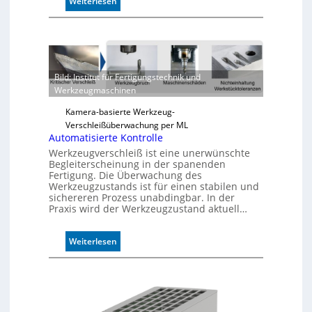
:
Weiterlesen
Z
u
v
e
r
Bild: Institut für Fertigungstechnik und
l
Werkzeugmaschinen
ä
s
Kamera-basierte Werkzeug-
s
Verschleißüberwachung per ML
i
Automatisierte Kontrolle
g
Werkzeugverschleiß ist eine unerwünschte
e
Begleiterscheinung in der spanenden
D
Fertigung. Die Überwachung des
r
Werkzeugzustands ist für einen stabilen und
sichereren Prozess unabdingbar. In der
u
Praxis wird der Werkzeugzustand aktuell…
c
k
m
:
Weiterlesen
a
A
r
u
k
t
e
o
n
m