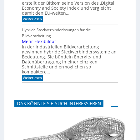
c
t
erstellt der Bitkom seine Version des ‚Digital
h
i
Economy and Society Index‘ und vergleicht
o
k
damit den EU-weiten…
n
p
a
a
:
Weiterlesen
n
n
D
m
e
e
Hybride Steckverbinderlösungen für die
o
e
u
Bildverarbeitung
r
l
t
g
s
Mehr Flexibilität
e
c
In der industriellen Bildverarbeitung
n
h
gewinnen hybride Steckverbindersysteme an
b
l
Bedeutung. Sie bündeln Energie- und
a
a
Datenübertragung in einer einzigen
u
n
Schnittstelle und ermöglichen so
e
d
n
kompaktere…
i
m
:
Weiterlesen
B
M
i
e
t
h
k
r
o
F
m
DAS KÖNNTE SIE AUCH INTERESSIEREN
l
-
e
D
x
E
i
S
b
I
i
-
l
I
i
n
t