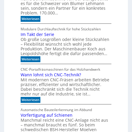
es für die Schweizer von Blumer Lehmann
i
sein, sondern ein Partner für ein konkretes
a
Problem. 170.000…
l
:
Weiterlesen
i
V
s
o
Modulare Durchlauftechnik für hohe Stückzahlen
i
n
Im Takt der Serie
d
e
Ob große Losgrößen oder kleine Stückzahlen
e
r
r
– Flexibilität wünscht sich wohl jede
t
B
Produktion. Der Maschinenbauer Koch aus
o
e
Leopoldshöhe fertigt die dafür passenden…
r
I
:
Weiterlesen
k
R
I
e
m
-
z
CNC-Portalfräsmaschinen für das Holzhandwerk
T
u
S
Wann lohnt sich CNC-Technik?
a
m
e
Mit modernen CNC-Fräsen arbeiten Betriebe
k
B
n
t
präziser, effizienter und wirtschaftlicher.
ü
d
c
Dabei beschränkt sich die Technik nicht
s
e
h
mehr nur auf die Industrie, sie ist…
o
r
e
r
:
Weiterlesen
S
r
W
e
e
r
a
r
e
Automatische Bauteilerkennung im Abbund
n
n
i
g
Vorfertigung auf Schienen
n
e
a
Manchmal reicht eine CNC-Anlage nicht aus
l
l
o
– manchmal braucht es fünf. So beim
h
schwedischen BSH-Hersteller Moelven