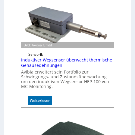
f
f
e
r
m
o
d
u
Bild: Avibia GmbH
l
Sensorik
e
Induktiver Wegsensor überwacht thermische
m
Gehäusedehnungen
i
Avibia erweitert sein Portfolio zur
t
Schwingungs- und Zustandsüberwachung
2
um den induktiven Wegsensor HEP-100 von
0
MC-Monitoring.
u
n
:
d
Weiterlesen
I
4
n
0
d
A
u
k
t