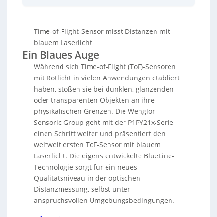
misst, selbst bei anspruchsvollen Oberflächen wie
dunklen, glänzenden oder transparenten Materialien.
Die Blue-Line-Technologie nutzt ein kurzwelliges Licht
Time-of-Flight-Sensor misst Distanzen mit
von 445 Nanometern, das weniger tief in die
Oberfläche dringt und so stabile Messungen auch bei
blauem Laserlicht
schwierigen Objekten ermöglicht. Die Sensoren
Ein Blaues Auge
erzeugen einen linienförmigen Lichtfleck zur
Während sich Time-of-Flight (ToF)-Sensoren
Erfassung größerer Oberflächenbereiche und bieten
mit Rotlicht in vielen Anwendungen etabliert
intelligente Funktionen wie dynamische
Sprungerkennung, Intensitätsauswertung und
haben, stoßen sie bei dunklen, glänzenden
integrierte Geschwindigkeitsmessung. Die
oder transparenten Objekten an ihre
Technologie bietet hohe Reproduzierbarkeit und
physikalischen Grenzen. Die Wenglor
Unempfindlichkeit gegenüber Fremdlicht, mit einem
Sensoric Group geht mit der P1PY21x-Serie
Messbereich von bis zu 5 m. Ein OLED-Display und
einen Schritt weiter und präsentiert den
eine Bluetooth-Schnittstelle erleichtern die
Inbetriebnahme und Konfiguration. Diese Sensoren
weltweit ersten ToF-Sensor mit blauem
eignen sich für verschiedene industrielle
Laserlicht. Die eigens entwickelte BlueLine-
Anwendungen wie Anwesenheitskontrolle und
Technologie sorgt für ein neues
Füllstandsüberwachung.
Qualitätsniveau in der optischen
Distanzmessung, selbst unter
anspruchsvollen Umgebungsbedingungen.