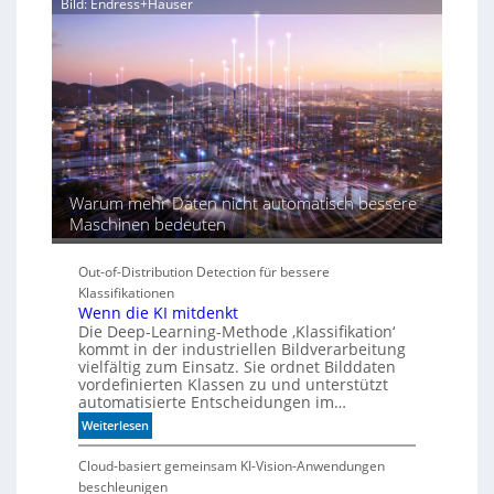
Bild: Endress+Hauser
e
K
I
-
Ä
r
a
Warum mehr Daten nicht automatisch bessere
Maschinen bedeuten
Out-of-Distribution Detection für bessere
Klassifikationen
Wenn die KI mitdenkt
Die Deep-Learning-Methode ‚Klassifikation‘
kommt in der industriellen Bildverarbeitung
vielfältig zum Einsatz. Sie ordnet Bilddaten
vordefinierten Klassen zu und unterstützt
automatisierte Entscheidungen im…
:
Weiterlesen
W
e
Cloud-basiert gemeinsam KI-Vision-Anwendungen
n
beschleunigen