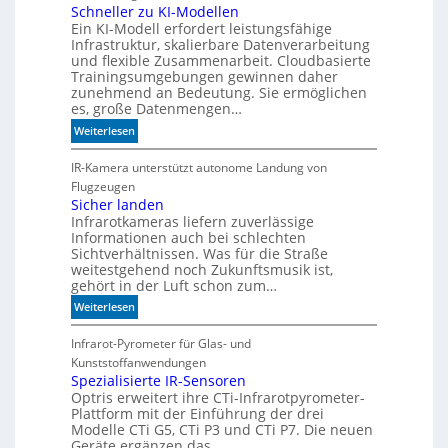
n
Schneller zu KI-Modellen
Ein KI-Modell erfordert leistungsfähige
d
Infrastruktur, skalierbare Datenverarbeitung
i
und flexible Zusammenarbeit. Cloudbasierte
e
Trainingsumgebungen gewinnen daher
K
zunehmend an Bedeutung. Sie ermöglichen
I
es, große Datenmengen…
m
:
Weiterlesen
i
S
t
c
IR-Kamera unterstützt autonome Landung von
d
h
Flugzeugen
e
n
Sicher landen
n
Infrarotkameras liefern zuverlässige
e
k
Informationen auch bei schlechten
l
t
Sichtverhältnissen. Was für die Straße
l
weitestgehend noch Zukunftsmusik ist,
e
gehört in der Luft schon zum…
r
:
Weiterlesen
z
S
u
i
Infrarot-Pyrometer für Glas- und
K
c
Kunststoffanwendungen
I
h
Spezialisierte IR-Sensoren
-
Optris erweitert ihre CTi-Infrarotpyrometer-
e
M
Plattform mit der Einführung der drei
r
o
Modelle CTi G5, CTi P3 und CTi P7. Die neuen
l
d
Geräte ergänzen das…