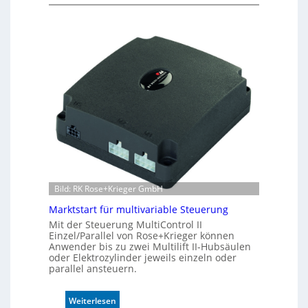
I
4
n
0
d
A
u
k
t
i
v
e
r
W
e
g
s
e
Bild: RK Rose+Krieger GmbH
n
Marktstart für multivariable Steuerung
s
o
Mit der Steuerung MultiControl II
Einzel/Parallel von Rose+Krieger können
r
Anwender bis zu zwei Multilift II-Hubsäulen
ü
oder Elektrozylinder jeweils einzeln oder
b
parallel ansteuern.
e
r
:
Weiterlesen
w