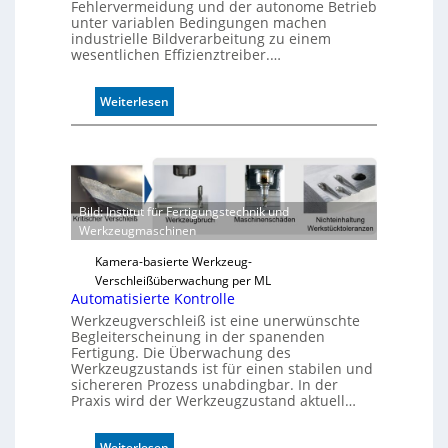
Fehlervermeidung und der autonome Betrieb
unter variablen Bedingungen machen
industrielle Bildverarbeitung zu einem
wesentlichen Effizienztreiber.…
:
Weiterlesen
Z
u
v
e
r
Bild: Institut für Fertigungstechnik und
l
Werkzeugmaschinen
ä
s
Kamera-basierte Werkzeug-
s
Verschleißüberwachung per ML
i
Automatisierte Kontrolle
g
Werkzeugverschleiß ist eine unerwünschte
e
Begleiterscheinung in der spanenden
D
Fertigung. Die Überwachung des
r
Werkzeugzustands ist für einen stabilen und
sichereren Prozess unabdingbar. In der
u
Praxis wird der Werkzeugzustand aktuell…
c
k
m
:
Weiterlesen