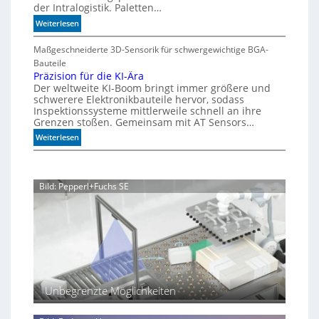
d
der Intralogistik. Paletten…
l
n
i
:
Weiterlesen
e
u
m
M
S
n
A
e
Maßgeschneiderte 3D-Sensorik für schwergewichtige BGA-
t
q
g
h
Bauteile
e
u
e
r
Präzision für die KI-Ära
a
u
n
Der weltweite KI-Boom bringt immer größere und
T
r
e
schwerere Elektronikbauteile hervor, sodass
o
i
r
Inspektionssysteme mittlerweile schnell an ihre
l
u
u
Grenzen stoßen. Gemeinsam mit AT Sensors…
e
m
n
:
Weiterlesen
r
g
P
a
r
n
ä
z
Bild: Pepperl+Fuchs SE
z
i
s
i
o
n
f
ü
Unbegrenzte Möglichkeiten
r
d
i