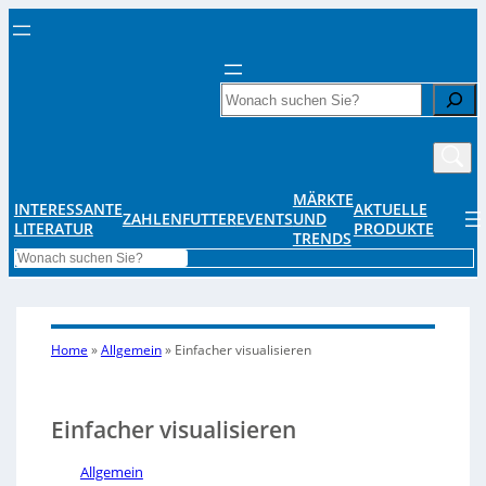
Search
MÄRKTE
INTERESSANTE
AKTUELLE
ZAHLENFUTTER
EVENTS
UND
LITERATUR
PRODUKTE
TRENDS
Search
Home
»
Allgemein
»
Einfacher visualisieren
Einfacher visualisieren
Allgemein