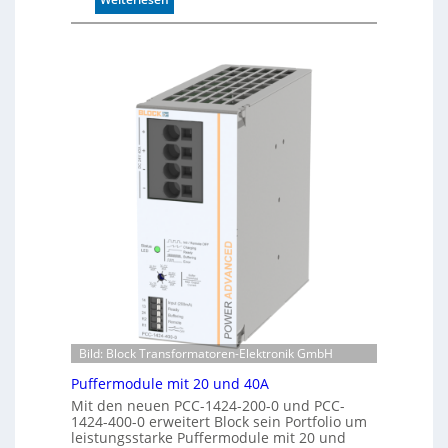
a
A
r
u
k
t
e
o
n
m
e
a
r
t
k
i
e
s
n
i
n
e
u
r
n
t
g
e
K
o
n
t
Bild: Block Transformatoren-Elektronik GmbH
r
o
Puffermodule mit 20 und 40A
l
Mit den neuen PCC-1424-200-0 und PCC-
l
1424-400-0 erweitert Block sein Portfolio um
e
leistungsstarke Puffermodule mit 20 und