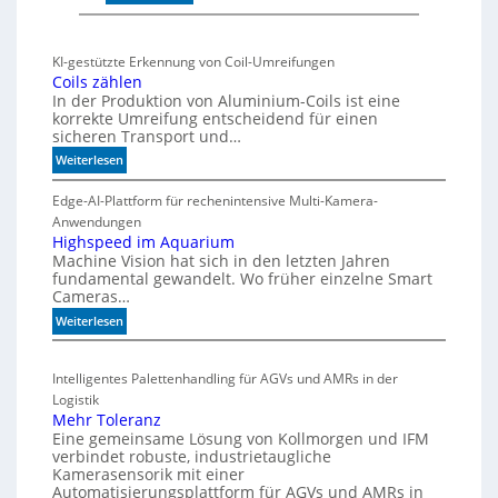
M
a
a
c
r
h
KI-gestützte Erkennung von Coil-Umreifungen
k
t
Coils zählen
t
t
In der Produktion von Aluminium-Coils ist eine
s
h
korrekte Umreifung entscheidend für einen
sicheren Transport und…
t
e
a
r
:
Weiterlesen
r
m
C
t
o
i
Edge-AI-Plattform für rechenintensive Multi-Kamera-
f
i
s
Anwendungen
l
ü
Highspeed im Aquarium
c
Machine Vision hat sich in den letzten Jahren
s
r
h
fundamental gewandelt. Wo früher einzelne Smart
z
m
e
Cameras…
ä
u
G
h
:
Weiterlesen
l
e
l
H
t
h
e
i
i
ä
Intelligentes Palettenhandling für AGVs und AMRs in der
n
g
v
u
Logistik
h
a
s
Mehr Toleranz
s
r
e
Eine gemeinsame Lösung von Kollmorgen und IFM
p
i
d
verbindet robuste, industrietaugliche
e
a
Kamerasensorik mit einer
e
e
Automatisierungsplattform für AGVs und AMRs in
b
h