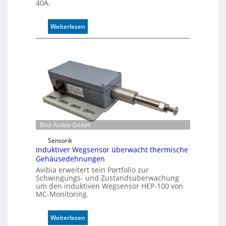
40A.
:
Weiterlesen
P
u
f
f
e
r
m
o
d
u
Bild: Avibia GmbH
l
Sensorik
e
Induktiver Wegsensor überwacht thermische
m
Gehäusedehnungen
i
Avibia erweitert sein Portfolio zur
t
Schwingungs- und Zustandsüberwachung
2
um den induktiven Wegsensor HEP-100 von
0
MC-Monitoring.
u
n
:
d
Weiterlesen