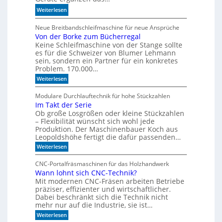
a
e
:
Weiterlesen
n
l
S
d
l
p
Neue Breitbandschleifmaschine für neue Ansprüche
e
e
Von der Borke zum Bücherregal
e
n
n
Keine Schleifmaschine von der Stange sollte
z
es für die Schweizer von Blumer Lehmann
i
sein, sondern ein Partner für ein konkretes
a
Problem. 170.000…
l
:
Weiterlesen
i
V
s
o
Modulare Durchlauftechnik für hohe Stückzahlen
i
n
Im Takt der Serie
d
e
Ob große Losgrößen oder kleine Stückzahlen
e
r
r
– Flexibilität wünscht sich wohl jede
t
B
Produktion. Der Maschinenbauer Koch aus
o
e
Leopoldshöhe fertigt die dafür passenden…
r
I
:
Weiterlesen
k
R
I
e
m
-
z
CNC-Portalfräsmaschinen für das Holzhandwerk
T
u
S
Wann lohnt sich CNC-Technik?
a
m
e
Mit modernen CNC-Fräsen arbeiten Betriebe
k
B
n
t
präziser, effizienter und wirtschaftlicher.
ü
d
c
Dabei beschränkt sich die Technik nicht
s
e
h
mehr nur auf die Industrie, sie ist…
o
r
e
r
:
Weiterlesen
S
r
W