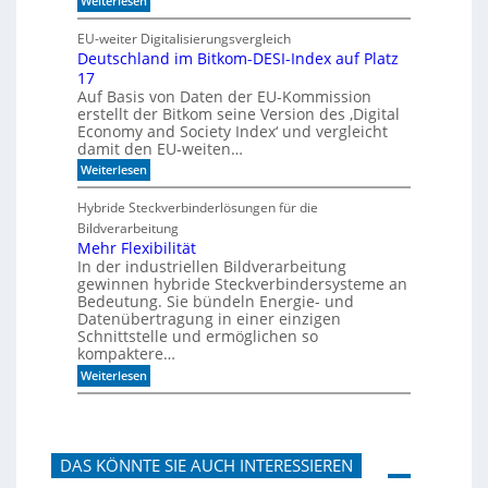
f
Weiterlesen
n
H
i
e
m
EU-weiter Digitalisierungsvergleich
u
A
Deutschland im Bitkom-DESI-Index auf Platz
t
k
17
e
u
s
s
Auf Basis von Daten der EU-Kommission
c
t
erstellt der Bitkom seine Version des ‚Digital
h
i
Economy and Society Index‘ und vergleicht
o
k
damit den EU-weiten…
n
p
a
a
:
Weiterlesen
n
n
D
m
e
e
Hybride Steckverbinderlösungen für die
o
e
u
Bildverarbeitung
r
l
t
g
s
Mehr Flexibilität
e
c
In der industriellen Bildverarbeitung
n
h
gewinnen hybride Steckverbindersysteme an
b
l
Bedeutung. Sie bündeln Energie- und
a
a
Datenübertragung in einer einzigen
u
n
Schnittstelle und ermöglichen so
e
d
n
kompaktere…
i
m
:
Weiterlesen
B
M
i
e
t
h
k
r
o
F
m
DAS KÖNNTE SIE AUCH INTERESSIEREN
l
-
e