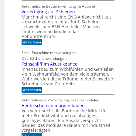
e
e
r
a
r
e
Automatische Bauteilerkennung im Abbund
n
n
i
g
Vorfertigung auf Schienen
n
e
a
Manchmal reicht eine CNC-Anlage nicht aus
l
l
o
– manchmal braucht es fünf. So beim
h
schwedischen BSH-Hersteller Moelven
n
Limtre, wo man kürzlich das
t
Abbundzentrum…
s
:
i
Weiterlesen
V
c
o
h
Schleifmaschine mit vielseitigen
r
C
Oberflächenanwendungen
f
N
e
C
Feinschliff im Akustikpaneel
r
-
Innenausbau zum Wohlfühlen und Genießen
t
T
– ein Wohnumfeld, von dem viele träumen.
i
e
Wahr werden diese Träume in der Schweizer
g
c
Schreinerei von Crea-Holz.…
u
h
n
n
:
Weiterlesen
g
i
F
a
k
e
Automatisierte Vorfertigung von Holzmodulen
u
?
i
Heute schon an morgen bauen
f
n
S
Vermehrt sucht die Baubranche Mittel für
s
c
c
mehr Produktivität und nachhaltiges,
h
h
günstiges Bauen. Ein Ansatz verspricht
i
l
beides: das modulare Bauen mit industriell
e
i
vorgefertigten…
n
f
e
: