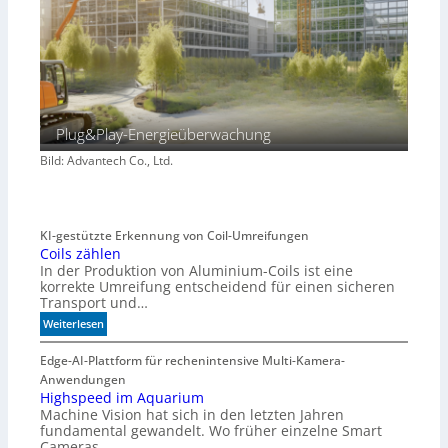
Plug&Play-Energieüberwachung
Bild: Advantech Co., Ltd.
KI-gestützte Erkennung von Coil-Umreifungen
Coils zählen
In der Produktion von Aluminium-Coils ist eine
korrekte Umreifung entscheidend für einen sicheren
Transport und…
:
Weiterlesen
C
o
Edge-AI-Plattform für rechenintensive Multi-Kamera-
i
Anwendungen
l
Highspeed im Aquarium
Machine Vision hat sich in den letzten Jahren
s
fundamental gewandelt. Wo früher einzelne Smart
z
Cameras…