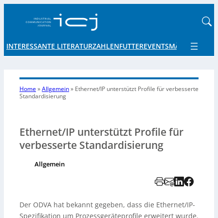
INTERESSANTE LITERATUR
ZAHLENFUTTER
EVENTS
MÄRKTE UND 
Home
»
Allgemein
»
Ethernet/IP unterstützt Profile für verbesserte
Standardisierung
Ethernet/IP unterstützt Profile für
verbesserte Standardisierung
Allgemein
Der ODVA hat bekannt gegeben, dass die Ethernet/IP-
Spezifikation um Prozessgeräteprofile erweitert wurde.