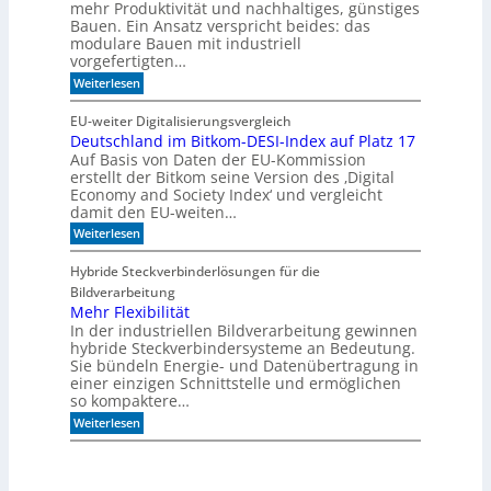
c
c
mehr Produktivität und nachhaltiges, günstiges
h
h
Bauen. Ein Ansatz verspricht beides: das
i
l
modulare Bauen mit industriell
e
i
vorgefertigten…
n
f
e
:
f
Weiterlesen
n
H
i
e
m
EU-weiter Digitalisierungsvergleich
u
A
Deutschland im Bitkom-DESI-Index auf Platz 17
t
k
Auf Basis von Daten der EU-Kommission
e
u
s
s
erstellt der Bitkom seine Version des ‚Digital
c
t
Economy and Society Index‘ und vergleicht
h
i
damit den EU-weiten…
o
k
:
Weiterlesen
n
p
D
a
a
e
n
n
Hybride Steckverbinderlösungen für die
u
m
e
Bildverarbeitung
t
o
e
s
Mehr Flexibilität
r
l
c
g
In der industriellen Bildverarbeitung gewinnen
h
e
hybride Steckverbindersysteme an Bedeutung.
l
n
Sie bündeln Energie- und Datenübertragung in
a
b
einer einzigen Schnittstelle und ermöglichen
n
a
so kompaktere…
d
u
i
e
:
Weiterlesen
m
n
M
B
e
i
h
t
r