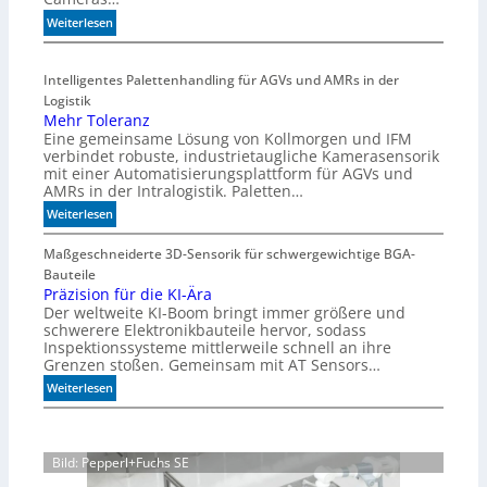
ä
h
:
Weiterlesen
l
H
e
i
Intelligentes Palettenhandling für AGVs und AMRs in der
n
g
Logistik
h
Mehr Toleranz
s
Eine gemeinsame Lösung von Kollmorgen und IFM
p
verbindet robuste, industrietaugliche Kamerasensorik
e
mit einer Automatisierungsplattform für AGVs und
e
AMRs in der Intralogistik. Paletten…
d
:
Weiterlesen
i
M
m
e
Maßgeschneiderte 3D-Sensorik für schwergewichtige BGA-
A
h
Bauteile
q
r
Präzision für die KI-Ära
u
Der weltweite KI-Boom bringt immer größere und
T
a
schwerere Elektronikbauteile hervor, sodass
o
r
Inspektionssysteme mittlerweile schnell an ihre
l
i
Grenzen stoßen. Gemeinsam mit AT Sensors…
e
u
:
Weiterlesen
r
m
P
a
r
n
ä
z
Bild: Pepperl+Fuchs SE
z
i