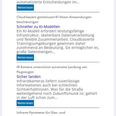
automatisierte Entscheidungen im…
:
Weiterlesen
W
e
Cloud-basiert gemeinsam KI-Vision-Anwendungen
n
beschleunigen
n
Schneller zu KI-Modellen
Ein KI-Modell erfordert leistungsfähige
d
Infrastruktur, skalierbare Datenverarbeitung
i
und flexible Zusammenarbeit. Cloudbasierte
e
Trainingsumgebungen gewinnen daher
K
zunehmend an Bedeutung. Sie ermöglichen es,
I
große Datenmengen…
m
:
Weiterlesen
i
S
t
c
IR-Kamera unterstützt autonome Landung von
d
h
Flugzeugen
e
n
Sicher landen
n
Infrarotkameras liefern zuverlässige
e
k
Informationen auch bei schlechten
l
t
Sichtverhältnissen. Was für die Straße
l
weitestgehend noch Zukunftsmusik ist, gehört
e
in der Luft schon zum…
r
:
Weiterlesen
z
S
u
i
Infrarot-Pyrometer für Glas- und
K