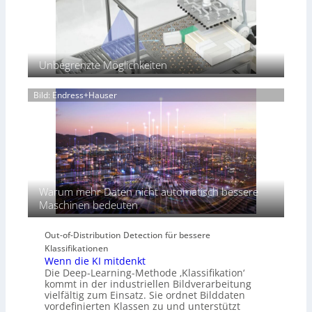
s
i
o
n
f
Unbegrenzte Möglichkeiten
ü
r
Bild: Endress+Hauser
d
i
e
K
I
-
Ä
r
Warum mehr Daten nicht automatisch bessere
a
Maschinen bedeuten
Out-of-Distribution Detection für bessere
Klassifikationen
Wenn die KI mitdenkt
Die Deep-Learning-Methode ‚Klassifikation‘
kommt in der industriellen Bildverarbeitung
vielfältig zum Einsatz. Sie ordnet Bilddaten
vordefinierten Klassen zu und unterstützt