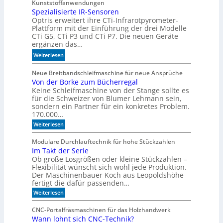
c
Kunststoffanwendungen
I
h
Spezialisierte IR-Sensoren
-
Optris erweitert ihre CTi-Infrarotpyrometer-
e
M
Plattform mit der Einführung der drei Modelle
r
o
CTi G5, CTi P3 und CTi P7. Die neuen Geräte
l
d
ergänzen das…
a
e
:
Weiterlesen
n
l
S
d
l
p
Neue Breitbandschleifmaschine für neue Ansprüche
e
e
Von der Borke zum Bücherregal
e
n
n
Keine Schleifmaschine von der Stange sollte es
z
für die Schweizer von Blumer Lehmann sein,
i
sondern ein Partner für ein konkretes Problem.
a
170.000…
l
:
Weiterlesen
i
V
s
o
Modulare Durchlauftechnik für hohe Stückzahlen
i
n
Im Takt der Serie
d
e
Ob große Losgrößen oder kleine Stückzahlen –
e
r
r
Flexibilität wünscht sich wohl jede Produktion.
t
B
Der Maschinenbauer Koch aus Leopoldshöhe
o
e
fertigt die dafür passenden…
r
I
:
Weiterlesen
k
R
I
e
m
-
z
CNC-Portalfräsmaschinen für das Holzhandwerk
T
u
S
Wann lohnt sich CNC-Technik?
a
m