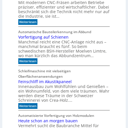
e
Mit modernen CNC-Fräsen arbeiten Betriebe
k
B
n
t
präziser, effizienter und wirtschaftlicher. Dabei
ü
d
c
beschränkt sich die Technik nicht mehr nur auf
s
e
h
die Industrie, sie ist…
o
r
e
r
:
Weiterlesen
S
r
W
e
e
r
a
r
e
Automatische Bauteilerkennung im Abbund
n
n
i
g
Vorfertigung auf Schienen
n
e
a
Manchmal reicht eine CNC-Anlage nicht aus –
l
l
o
manchmal braucht es fünf. So beim
h
schwedischen BSH-Hersteller Moelven Limtre,
n
wo man kürzlich das Abbundzentrum…
t
:
Weiterlesen
s
V
i
o
c
Schleifmaschine mit vielseitigen
r
h
Oberflächenanwendungen
f
C
e
Feinschliff im Akustikpaneel
N
r
C
Innenausbau zum Wohlfühlen und Genießen –
t
-
ein Wohnumfeld, von dem viele träumen. Wahr
i
T
werden diese Träume in der Schweizer
g
e
Schreinerei von Crea-Holz.…
u
c
n
:
h
Weiterlesen
g
F
n
a
e
i
Automatisierte Vorfertigung von Holzmodulen
u
i
k
Heute schon an morgen bauen
f
n
?
S
Vermehrt sucht die Baubranche Mittel für
s