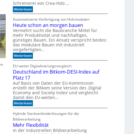
Schreinerei von Crea-Holz.…
u
c
n
h
:
Weiterlesen
g
n
F
a
i
e
Automatisierte Vorfertigung von Holzmodulen
u
k
i
f
Heute schon an morgen bauen
?
n
S
s
Vermehrt sucht die Baubranche Mittel für
c
c
mehr Produktivität und nachhaltiges,
h
h
günstiges Bauen. Ein Ansatz verspricht beides:
i
l
das modulare Bauen mit industriell
e
i
vorgefertigten…
n
f
e
f
:
Weiterlesen
n
i
H
m
e
en
EU-weiter Digitalisierungsvergleich
A
u
Deutschland im Bitkom-DESI-Index auf
k
t
u
e
Platz 17
s
s
Auf Basis von Daten der EU-Kommission
t
c
erstellt der Bitkom seine Version des ‚Digital
i
h
Economy and Society Index‘ und vergleicht
k
o
p
damit den EU-weiten…
n
a
a
:
Weiterlesen
n
n
D
e
m
e
Hybride Steckverbinderlösungen für die
e
o
u
l
r
Bildverarbeitung
t
g
s
Mehr Flexibilität
e
c
In der industriellen Bildverarbeitung
n
h