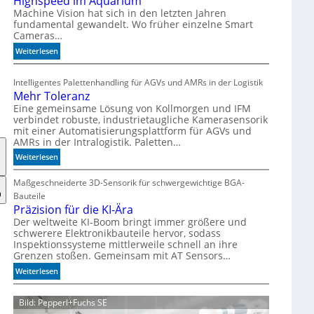
Highspeed im Aquarium
s
Machine Vision hat sich in den letzten Jahren
fundamental gewandelt. Wo früher einzelne Smart
z
Cameras…
ä
h
:
Weiterlesen
l
H
e
i
Intelligentes Palettenhandling für AGVs und AMRs in der Logistik
n
g
Mehr Toleranz
h
Eine gemeinsame Lösung von Kollmorgen und IFM
s
verbindet robuste, industrietaugliche Kamerasensorik
p
mit einer Automatisierungsplattform für AGVs und
e
AMRs in der Intralogistik. Paletten…
e
:
Weiterlesen
d
M
i
e
Maßgeschneiderte 3D-Sensorik für schwergewichtige BGA-
m
h
Bauteile
A
r
Präzision für die KI-Ära
q
T
Der weltweite KI-Boom bringt immer größere und
u
schwerere Elektronikbauteile hervor, sodass
o
a
Inspektionssysteme mittlerweile schnell an ihre
l
r
Grenzen stoßen. Gemeinsam mit AT Sensors…
e
i
r
:
Weiterlesen
u
a
P
m
n
r
Bild: Pepperl+Fuchs SE
z
ä