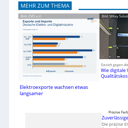
MEHR ZUM THEMA
Bild: ZVEI e.V.
Bild: MKey Solu
Gezielt gegen di
Wie digitale
Qualitätskos
Elektroexporte wachsen etwas
langsamer
Präzise Far
Zuverlässi
Die präzise 