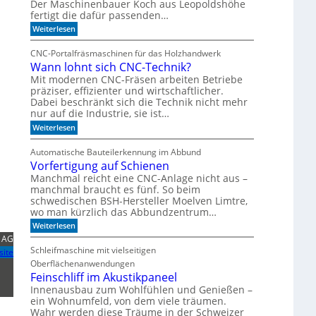
Der Maschinenbauer Koch aus Leopoldshöhe
e
o
fertigt die dafür passenden…
r
I
:
k
Weiterlesen
R
I
e
-
m
z
CNC-Portalfräsmaschinen für das Holzhandwerk
T
u
S
Wann lohnt sich CNC-Technik?
a
m
e
k
B
Mit modernen CNC-Fräsen arbeiten Betriebe
n
t
ü
präziser, effizienter und wirtschaftlicher.
s
d
c
Dabei beschränkt sich die Technik nicht mehr
e
h
o
nur auf die Industrie, sie ist…
r
e
r
:
S
Weiterlesen
r
e
W
e
r
a
r
e
n
Automatische Bauteilerkennung im Abbund
n
i
g
Vorfertigung auf Schienen
n
e
a
l
Manchmal reicht eine CNC-Anlage nicht aus –
l
o
manchmal braucht es fünf. So beim
h
schwedischen BSH-Hersteller Moelven Limtre,
n
wo man kürzlich das Abbundzentrum…
t
:
s
Weiterlesen
V
i
k AG
o
c
Schleifmaschine mit vielseitigen
site
r
h
Oberflächenanwendungen
f
C
e
N
Feinschliff im Akustikpaneel
r
C
Innenausbau zum Wohlfühlen und Genießen –
t
-
ein Wohnumfeld, von dem viele träumen.
i
T
Wahr werden diese Träume in der Schweizer
g
e