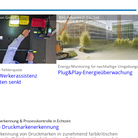
tion GmbH
Bild: Advantech Co., Ltd.
Energy-Monitoring für nachhaltige Umgebung
e Fehlerquote
Plug&Play-Energieüberwachung
 Werkerassistenz
ten senkt
berkennung & Prozesskontrolle in Echtzeit
ge Druckmarkenerkennung
Erkennung von Druckmarken in zunehmend farbkritischen