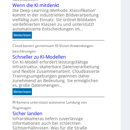
Wenn die KI mitdenkt
Die Deep-Learning-Methode ‚Klassifikation‘
kommt in der industriellen Bildverarbeitung
vielfältig zum Einsatz. Sie ordnet Bilddaten
vordefinierten Klassen zu und unterstützt
automatisierte Entscheidungen im…
:
Weiterlesen
W
e
Cloud-basiert gemeinsam KI-Vision-Anwendungen
n
beschleunigen
n
Schneller zu KI-Modellen
d
Ein KI-Modell erfordert leistungsfähige
Infrastruktur, skalierbare Datenverarbeitung
i
und flexible Zusammenarbeit. Cloudbasierte
e
Trainingsumgebungen gewinnen daher
K
zunehmend an Bedeutung. Sie ermöglichen
I
.
es, große Datenmengen…
m
:
Weiterlesen
i
S
t
c
IR-Kamera unterstützt autonome Landung von
d
h
Flugzeugen
e
n
Sicher landen
n
e
Infrarotkameras liefern zuverlässige
k
Informationen auch bei schlechten
l
t
Sichtverhältnissen. Was für die Straße
l