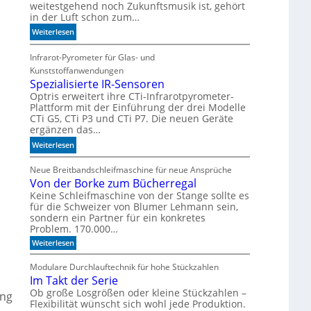
weitestgehend noch Zukunftsmusik ist, gehört
e
in der Luft schon zum…
r
:
Weiterlesen
z
S
u
i
Infrarot-Pyrometer für Glas- und
K
c
I
Kunststoffanwendungen
h
Spezialisierte IR-Sensoren
-
e
M
Optris erweitert ihre CTi-Infrarotpyrometer-
Plattform mit der Einführung der drei Modelle
r
o
CTi G5, CTi P3 und CTi P7. Die neuen Geräte
l
d
ergänzen das…
a
e
n
:
Weiterlesen
l
d
S
l
e
p
Neue Breitbandschleifmaschine für neue Ansprüche
e
n
Von der Borke zum Bücherregal
e
n
z
Keine Schleifmaschine von der Stange sollte es
für die Schweizer von Blumer Lehmann sein,
i
sondern ein Partner für ein konkretes
a
Problem. 170.000…
l
:
Weiterlesen
i
V
s
o
Modulare Durchlauftechnik für hohe Stückzahlen
i
n
Im Takt der Serie
d
e
e
Ob große Losgrößen oder kleine Stückzahlen –
r
ung
r
Flexibilität wünscht sich wohl jede Produktion.
t
B