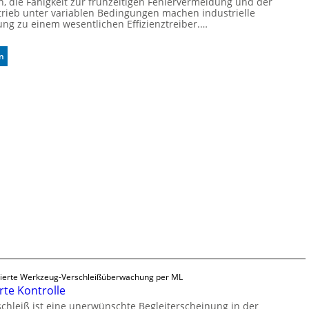
 die Fähigkeit zur frühzeitigen Fehlervermeidung und der
rieb unter variablen Bedingungen machen industrielle
ung zu einem wesentlichen Effizienztreiber.…
:
n
Z
u
v
e
r
l
ä
s
s
i
g
e
D
r
u
c
ierte Werkzeug-Verschleißüberwachung per ML
k
rte Kontrolle
m
a
hleiß ist eine unerwünschte Begleiterscheinung in der