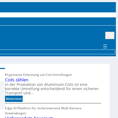
UTTER
EVENTS
MÄRKTE UND TRENDS
AKTUELLE PRODUKTE
MEHR
KI-gestützte Erkennung von Coil-Umreifungen
Coils zählen
In der Produktion von Aluminium-Coils ist eine
korrekte Umreifung entscheidend für einen sicheren
Transport und…
:
Weiterlesen
C
o
Edge-AI-Plattform für rechenintensive Multi-Kamera-
i
Anwendungen
l