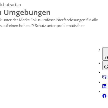
rung gibt es Konsolen in Verbindung mit
KVM-Modulen
; neu zur SPS 2026
Schutzarten
 Einbautiefe, ca. 4 cm Höhe) mit
17,3″ Full-HD-Display
, vollwertiger
uen Umgebungen
ränke. Zusätzlich liefert LMTERM weiterhin Klimatisierungslösungen für
ohnfertigung.
 unter der Marke Fokus umfasst Interfacelösungen für alle
s auf einen hohen IP-Schutz unter problematischen