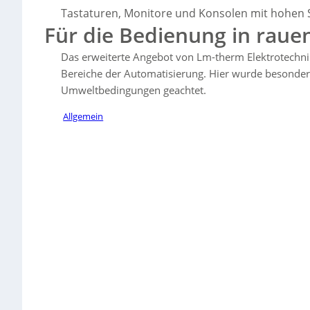
für Umgebungen mit Staub, Dampf und Aerosolen. Für Serversteue
Tastaturen, Monitore und Konsolen mit hohen 
wird eine besonders flache
19″-Tastatur-Monitorschublade
(400 mm
Für die Bedienung in ra
Tastatur und Touchpad vorgestellt, passend für kompakte Schaltsch
Schaltschränke sowie Kabelkonfektion, Baugruppenmontage und L
Das erweiterte Angebot von Lm-therm Elektrotechnik
Bereiche der Automatisierung. Hier wurde besonder
Umweltbedingungen geachtet.
Allgemein
Sorry, no results.
Please try another keyword