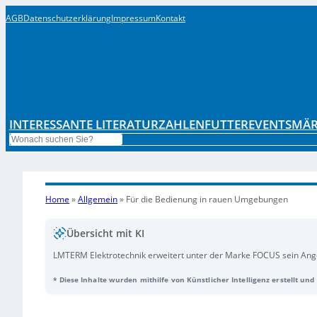
AGB
Datenschutzerklärung
Impressum
Kontakt
INTERESSANTE LITERATUR
ZAHLENFUTTER
EVENTS
MÄR
Search
Home
»
Allgemein
»
Für die Bedienung in rauen Umgebungen
Übersicht mit KI
LMTERM Elektrotechnik erweitert unter der Marke FOCUS sein Angeb
staubige und feuchte Umgebungen mit hoher Schutzart bis IP68. Daz
* Diese Inhalte wurden mithilfe von Künstlicher Intelligenz erstellt un
mit Touchpad oder Trackball und kundenspezifisch belegbaren Taste
montieren lassen, ohne die Schutzart des Schranks zu beeinträcht
bietet LMTERM
IP68-Touchscreen-Monitore
zur direkten Prozessbe