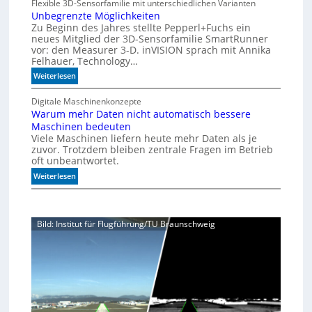
Flexible 3D-Sensorfamilie mit unterschiedlichen Varianten
n
ä
d
Unbegrenzte Möglichkeiten
z
z
4
Zu Beginn des Jahres stellte Pepperl+Fuchs ein
i
0
neues Mitglied der 3D-Sensorfamilie SmartRunner
s
vor: den Measurer 3-D. inVISION sprach mit Annika
A
i
Felhauer, Technology…
o
:
Weiterlesen
n
U
f
n
Digitale Maschinenkonzepte
ü
Warum mehr Daten nicht automatisch bessere
b
r
Maschinen bedeuten
e
d
Viele Maschinen liefern heute mehr Daten als je
g
i
zuvor. Trotzdem bleiben zentrale Fragen im Betrieb
r
e
oft unbeantwortet.
e
K
:
n
Weiterlesen
I
W
z
-
a
t
Ä
r
e
r
Bild: Institut für Flugführung/TU Braunschweig
u
M
a
m
ö
m
g
e
l
h
i
r
c
D
h