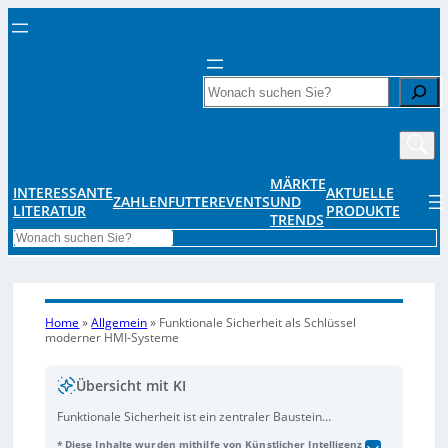
Search
MÄRKTE
INTERESSANTE
AKTUELLE
ZAHLENFUTTER
EVENTS
UND
LITERATUR
PRODUKTE
TRENDS
Search
Home
»
Allgemein
»
Funktionale Sicherheit als Schlüssel
moderner HMI-Systeme
Übersicht mit KI
Funktionale Sicherheit ist ein zentraler Baustein
moderner HMI-Systeme, weil sie dafür sorgt, dass
* Diese Inhalte wurden mithilfe von Künstlicher Intelligenz