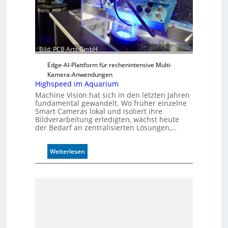
l
e
n
Bild: PCB Arts GmbH
Edge-AI-Plattform für rechenintensive Multi-
Kamera-Anwendungen
Highspeed im Aquarium
Machine Vision hat sich in den letzten Jahren
fundamental gewandelt. Wo früher einzelne
Smart Cameras lokal und isoliert ihre
Bildverarbeitung erledigten, wächst heute
der Bedarf an zentralisierten Lösungen,…
:
Weiterlesen
H
i
g
h
s
p
e