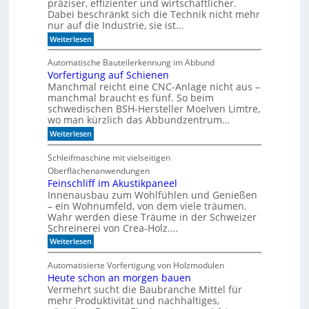
t
präziser, effizienter und wirtschaftlicher.
ü
e
d
c
Dabei beschränkt sich die Technik nicht mehr
n
e
h
nur auf die Industrie, sie ist…
r
e
:
Weiterlesen
S
r
W
e
r
a
r
e
Automatische Bauteilerkennung im Abbund
n
i
g
Vorfertigung auf Schienen
n
e
a
Manchmal reicht eine CNC-Anlage nicht aus –
l
l
o
manchmal braucht es fünf. So beim
h
schwedischen BSH-Hersteller Moelven Limtre,
n
wo man kürzlich das Abbundzentrum…
t
:
Weiterlesen
s
V
i
o
c
Schleifmaschine mit vielseitigen
r
h
Oberflächenanwendungen
f
C
e
Feinschliff im Akustikpaneel
N
r
C
Innenausbau zum Wohlfühlen und Genießen
t
-
– ein Wohnumfeld, von dem viele träumen.
i
T
Wahr werden diese Träume in der Schweizer
g
e
Schreinerei von Crea-Holz.…
u
c
n
:
h
Weiterlesen
g
F
n
a
e
i
Automatisierte Vorfertigung von Holzmodulen
u
i
k
Heute schon an morgen bauen
f
n
?
S
Vermehrt sucht die Baubranche Mittel für
s
c
c
mehr Produktivität und nachhaltiges,
h
h