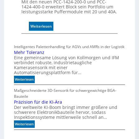
Mit den neuen PCC-1424-200-0 und PCC-
l
1424-400-0 erweitert Block sein Portfolio um
e
leistungsstarke Puffermodule mit 20 und 40A.
:
Weiterlesen
P
u
f
Intelligentes Palettenhandling für AGVs und AMRs in der Logistik
f
Mehr Toleranz
e
Eine gemeinsame Lösung von Kollmorgen und IFM
r
verbindet robuste, industrietaugliche
Kamerasensorik mit einer
m
Automatisierungsplattform für…
o
d
:
Weiterlesen
M
u
e
Maßgeschneiderte 3D-Sensorik für schwergewichtige BGA-
l
h
Bauteile
e
r
Präzision für die KI-Ära
m
Der weltweite KI-Boom bringt immer größere und
T
i
schwerere Elektronikbauteile hervor, sodass
o
t
Inspektionssysteme mittlerweile schnell an…
l
2
e
:
Weiterlesen
0
r
P
u
a
r
n