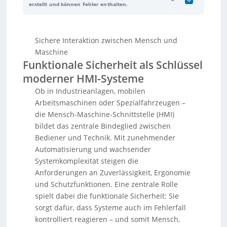
Mensch-Maschine-Schnittstellen auch bei Fehlern
erstellt und können Fehler enthalten.
oder Ausfällen kontrolliert reagieren und so Bediener,
Maschine und Umwelt schützen. Anders als die
klassische Produktsicherheit
Sichere Interaktion zwischen Mensch und
(konstruktive/mechanische Maßnahmen) bezieht sie
sich vor allem auf das sichere Verhalten
Maschine
elektronischer und programmierbarer Steuerungen –
Funktionale Sicherheit als Schlüssel
besonders relevant, da fehlerhafte Anzeigen,
moderner HMI-Systeme
ausbleibende Alarme oder falsche Bedienreaktionen
schwerwiegende Folgen haben können. Geregelt wird
Ob in Industrieanlagen, mobilen
funktionale Sicherheit über internationale Normen (u.
Arbeitsmaschinen oder Spezialfahrzeugen –
a. IEC 61508 als Basis, ergänzt je nach Anwendung z.
die Mensch-Maschine-Schnittstelle (HMI)
B. ISO 13849, IEC 61511, ISO 26262). Diese definieren
bildet das zentrale Bindeglied zwischen
nicht nur Hardware- und Softwareanforderungen,
Bediener und Technik. Mit zunehmender
sondern auch Risikobeurteilung,
Entwicklungsprozesse, Tests und Dokumentation;
Automatisierung und wachsender
Sicherheitsniveaus werden etwa als PL oder SIL
Systemkomplexität steigen die
klassifiziert. Für HMIs bedeutet das: Sie müssen
Anforderungen an Zuverlässigkeit, Ergonomie
fehlertolerant, missbrauchsresistent und
und Schutzfunktionen. Eine zentrale Rolle
ergonomisch gestaltet sein, um Falscheingaben zu
spielt dabei die funktionale Sicherheit: Sie
reduzieren. Neben einem klaren Bedienkonzept sind
robuste Hard-/Softwarearchitekturen, sichere
sorgt dafür, dass Systeme auch im Fehlerfall
Signalübertragung (z. B. über CANopen Safety),
kontrolliert reagieren – und somit Mensch,
Diagnose- und Überwachungsfunktionen sowie