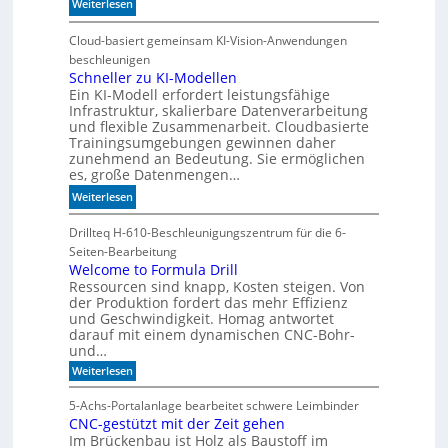
:
Weiterlesen
b
D
W
i
E
e
Cloud-basiert gemeinsam KI-Vision-Anwendungen
l
S
n
beschleunigen
i
I
n
Schneller zu KI-Modellen
t
-
Ein KI-Modell erfordert leistungsfähige
d
ä
I
Infrastruktur, skalierbare Datenverarbeitung
i
t
n
und flexible Zusammenarbeit. Cloudbasierte
e
d
Trainingsumgebungen gewinnen daher
K
e
zunehmend an Bedeutung. Sie ermöglichen
I
es, große Datenmengen…
x
m
a
:
Weiterlesen
i
u
S
t
f
c
Drillteq H-610-Beschleunigungszentrum für die 6-
d
P
h
Seiten-Bearbeitung
e
l
n
Welcome to Formula Drill
n
a
Ressourcen sind knapp, Kosten steigen. Von
e
k
t
der Produktion fordert das mehr Effizienz
l
t
und Geschwindigkeit. Homag antwortet
z
l
darauf mit einem dynamischen CNC-Bohr-
1
e
und…
7
r
:
Weiterlesen
z
W
u
e
5-Achs-Portalanlage bearbeitet schwere Leimbinder
K
l
CNC-gestützt mit der Zeit gehen
c
I
Im Brückenbau ist Holz als Baustoff im
o
-