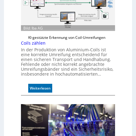
Bild: Iba AG
KI-gestützte Erkennung von Coil-Umreifungen
Coils zählen
In der Produktion von Aluminium-Coils ist
eine korrekte Umreifung entscheidend für
einen sicheren Transport und Handhabung.
Fehlende oder nicht korrekt angebrachte
Umreifungsbänder sind ein Sicherheitsrisiko,
insbesondere in hochautomatisierten…
:
Weiterlesen
C
o
i
l
s
z
ä
h