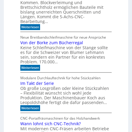
m
Kommen. Blockverleimung und
M
e
Brettschichtholz ermöglichen Bauteile mit
t
o
bislang unerreichten Querschnitten und
o
d
Längen. Kommt die 5-Achs-CNC-
F
Bearbeitung…
e
o
l
r
:
Weiterlesen
m
C
l
u
N
e
Neue Breitbandschleifmaschine für neue Ansprüche
l
C
Von der Borke zum Bücherregal
n
a
-
D
Keine Schleifmaschine von der Stange sollte
g
r
e
es für die Schweizer von Blumer Lehmann
i
s
sein, sondern ein Partner für ein konkretes
l
t
Problem. 170.000…
l
ü
:
Weiterlesen
t
V
z
o
t
Modulare Durchlauftechnik für hohe Stückzahlen
n
m
Im Takt der Serie
d
i
Ob große Losgrößen oder kleine Stückzahlen
e
t
r
– Flexibilität wünscht sich wohl jede
d
B
e
Produktion. Der Maschinenbauer Koch aus
o
r
Leopoldshöhe fertigt die dafür passenden…
r
Z
:
Weiterlesen
k
e
I
e
i
m
z
t
CNC-Portalfräsmaschinen für das Holzhandwerk
T
u
g
Wann lohnt sich CNC-Technik?
a
m
e
Mit modernen CNC-Fräsen arbeiten Betriebe
k
B
h