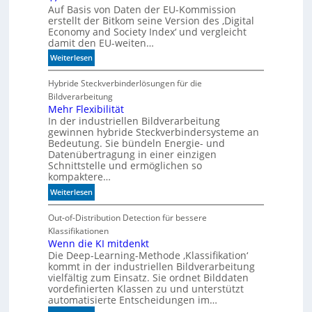
r
Auf Basis von Daten der EU-Kommission
e
erstellt der Bitkom seine Version des ‚Digital
M
Economy and Society Index‘ und vergleicht
a
damit den EU-weiten…
s
:
Weiterlesen
c
D
h
e
Hybride Steckverbinderlösungen für die
i
u
Bildverarbeitung
n
t
Mehr Flexibilität
e
In der industriellen Bildverarbeitung
s
n
gewinnen hybride Steckverbindersysteme an
c
b
Bedeutung. Sie bündeln Energie- und
h
e
Datenübertragung in einer einzigen
l
Schnittstelle und ermöglichen so
d
a
kompaktere…
e
n
u
:
Weiterlesen
d
t
M
i
e
e
Out-of-Distribution Detection für bessere
m
n
h
Klassifikationen
B
r
Wenn die KI mitdenkt
i
Die Deep-Learning-Methode ‚Klassifikation‘
F
t
kommt in der industriellen Bildverarbeitung
l
k
vielfältig zum Einsatz. Sie ordnet Bilddaten
e
o
vordefinierten Klassen zu und unterstützt
x
m
automatisierte Entscheidungen im…
i
-