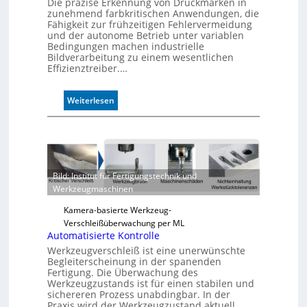
Die präzise Erkennung von Druckmarken in
zunehmend farbkritischen Anwendungen, die
Fähigkeit zur frühzeitigen Fehlervermeidung
und der autonome Betrieb unter variablen
Bedingungen machen industrielle
Bildverarbeitung zu einem wesentlichen
Effizienztreiber.…
:
Weiterlesen
Z
u
v
e
r
Bild: Institut für Fertigungstechnik und
l
Werkzeugmaschinen
ä
s
Kamera-basierte Werkzeug-
s
Verschleißüberwachung per ML
i
Automatisierte Kontrolle
g
Werkzeugverschleiß ist eine unerwünschte
e
Begleiterscheinung in der spanenden
D
Fertigung. Die Überwachung des
r
Werkzeugzustands ist für einen stabilen und
sichereren Prozess unabdingbar. In der
u
Praxis wird der Werkzeugzustand aktuell…