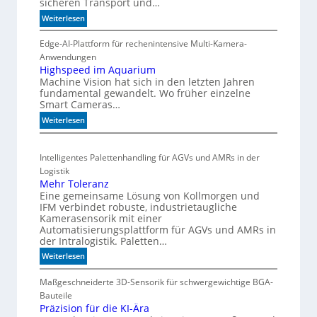
sicheren Transport und…
t
e
a
:
Weiterlesen
r
r
C
m
t
o
Edge-AI-Plattform für rechenintensive Multi-Kamera-
i
f
i
Anwendungen
s
l
ü
Highspeed im Aquarium
c
Machine Vision hat sich in den letzten Jahren
s
r
fundamental gewandelt. Wo früher einzelne
h
z
m
Smart Cameras…
ä
e
u
h
:
Weiterlesen
G
l
l
H
e
t
e
i
h
i
Intelligentes Palettenhandling für AGVs und AMRs in der
n
g
ä
v
Logistik
h
u
a
Mehr Toleranz
s
s
r
Eine gemeinsame Lösung von Kollmorgen und
p
e
i
IFM verbindet robuste, industrietaugliche
e
d
a
Kamerasensorik mit einer
e
e
Automatisierungsplattform für AGVs und AMRs in
b
d
der Intralogistik. Paletten…
h
l
i
n
:
Weiterlesen
e
m
u
M
S
A
e
Maßgeschneiderte 3D-Sensorik für schwergewichtige BGA-
n
t
q
h
Bauteile
g
e
u
r
Präzision für die KI-Ära
e
a
u