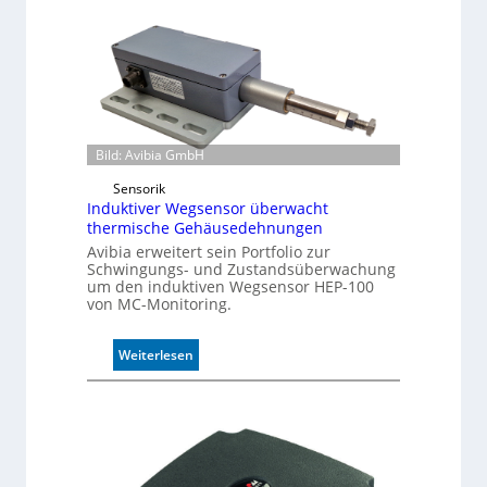
f
f
e
r
m
o
d
Bild: Avibia GmbH
u
l
Sensorik
e
Induktiver Wegsensor überwacht
m
thermische Gehäusedehnungen
i
Avibia erweitert sein Portfolio zur
t
Schwingungs- und Zustandsüberwachung
2
um den induktiven Wegsensor HEP-100
0
von MC-Monitoring.
u
n
:
Weiterlesen
d
I
4
n
0
d
A
u
k
t