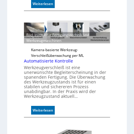
:
Weiterlesen
Z
u
v
e
r
Bild: Institut für Fertigungstechnik und
l
Werkzeugmaschinen
ä
s
Kamera-basierte Werkzeug-
s
Verschleißüberwachung per ML
i
Automatisierte Kontrolle
g
Werkzeugverschleiß ist eine
e
unerwünschte Begleiterscheinung in der
spanenden Fertigung. Die Überwachung
D
des Werkzeugzustands ist für einen
r
stabilen und sichereren Prozess
u
unabdingbar. In der Praxis wird der
c
Werkzeugzustand aktuell…
k
m
:
Weiterlesen
a
A
r
u
k
t
e
o