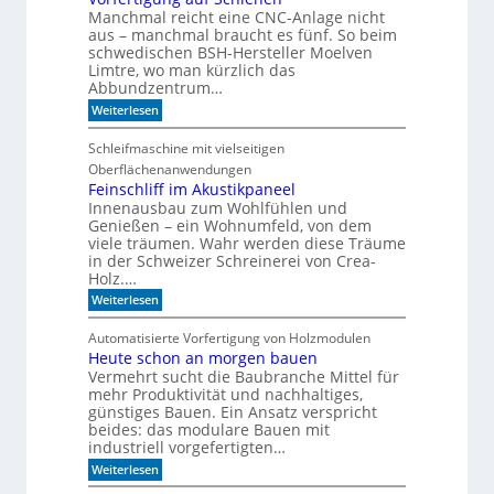
n
Manchmal reicht eine CNC-Anlage nicht
l
o
aus – manchmal braucht es fünf. So beim
h
schwedischen BSH-Hersteller Moelven
n
Limtre, wo man kürzlich das
t
Abbundzentrum…
s
:
i
Weiterlesen
V
c
o
h
Schleifmaschine mit vielseitigen
r
C
Oberflächenanwendungen
f
N
e
C
Feinschliff im Akustikpaneel
r
-
Innenausbau zum Wohlfühlen und
t
T
Genießen – ein Wohnumfeld, von dem
i
e
viele träumen. Wahr werden diese Träume
g
c
in der Schweizer Schreinerei von Crea-
u
h
Holz.…
n
n
g
i
:
Weiterlesen
a
k
F
u
?
e
Automatisierte Vorfertigung von Holzmodulen
f
i
S
Heute schon an morgen bauen
n
c
Vermehrt sucht die Baubranche Mittel für
s
h
c
mehr Produktivität und nachhaltiges,
i
h
günstiges Bauen. Ein Ansatz verspricht
e
l
beides: das modulare Bauen mit
n
i
industriell vorgefertigten…
e
f
n
:
f
Weiterlesen
H
i