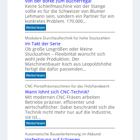
Von der Borke zum Bücherregal
Keine Schleifmaschine von der Stange
i
sollte es für die Schweizer von Blumer
a
Lehmann sein, sondern ein Partner für ein
l
konkretes Problem. 170.000…
i
:
Weiterlesen
s
V
i
o
Modulare Durchlauftechnik für hohe Stückzahlen
e
n
Im Takt der Serie
d
r
Ob große Losgrößen oder kleine
e
t
r
Stückzahlen – Flexibilität wünscht sich
e
B
wohl jede Produktion. Der
I
o
Maschinenbauer Koch aus Leopoldshöhe
r
R
fertigt die dafür passenden…
k
-
:
e
Weiterlesen
S
I
z
m
u
e
CNC-Portalfräsmaschinen für das Holzhandwerk
T
m
n
Wann lohnt sich CNC-Technik?
a
B
s
Mit modernen CNC-Fräsen arbeiten
k
ü
t
o
c
Betriebe präziser, effizienter und
d
h
wirtschaftlicher. Dabei beschränkt sich die
r
e
e
Technik nicht mehr nur auf die Industrie,
e
r
r
sie ist…
n
S
r
:
e
Weiterlesen
e
W
r
g
a
i
a
Automatische Bauteilerkennung im Abbund
n
e
l
Vorfertigung auf Schienen