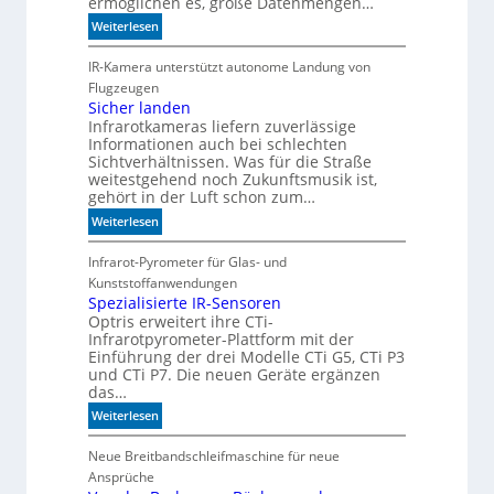
ermöglichen es, große Datenmengen…
i
:
Weiterlesen
t
S
d
c
IR-Kamera unterstützt autonome Landung von
e
h
Flugzeugen
n
n
Sicher landen
k
Infrarotkameras liefern zuverlässige
e
t
Informationen auch bei schlechten
l
Sichtverhältnissen. Was für die Straße
l
weitestgehend noch Zukunftsmusik ist,
e
gehört in der Luft schon zum…
r
:
Weiterlesen
z
S
u
i
Infrarot-Pyrometer für Glas- und
K
c
Kunststoffanwendungen
I
h
Spezialisierte IR-Sensoren
-
Optris erweitert ihre CTi-
e
M
Infrarotpyrometer-Plattform mit der
r
o
Einführung der drei Modelle CTi G5, CTi P3
l
d
und CTi P7. Die neuen Geräte ergänzen
a
e
das…
n
l
:
Weiterlesen
d
l
S
e
e
p
Neue Breitbandschleifmaschine für neue
n
n
e
Ansprüche
z