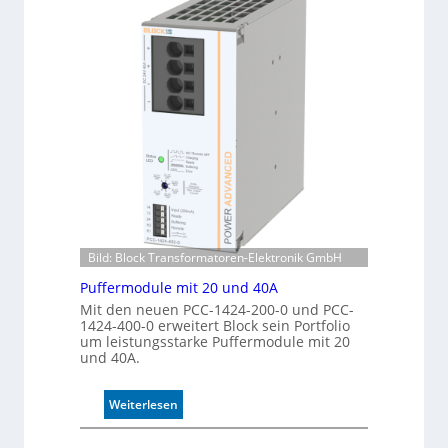
n
m
e
a
r
t
k
i
e
s
n
i
n
e
u
r
n
t
g
e
K
o
n
Bild: Block Transformatoren-Elektronik GmbH
t
r
Puffermodule mit 20 und 40A
o
Mit den neuen PCC-1424-200-0 und PCC-
l
1424-400-0 erweitert Block sein Portfolio
l
um leistungsstarke Puffermodule mit 20
und 40A.
e
:
Weiterlesen
P
u