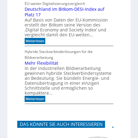
e
m
EU-weiter Digitalisierungsvergleich
u
A
Deutschland im Bitkom-DESI-Index auf
t
k
Platz 17
e
u
s
s
Auf Basis von Daten der EU-Kommission
c
t
erstellt der Bitkom seine Version des
h
i
‚Digital Economy and Society Index‘ und
o
k
vergleicht damit den EU-weiten…
n
p
a
a
:
Weiterlesen
n
n
D
m
e
e
Hybride Steckverbinderlösungen für die
o
e
u
Bildverarbeitung
r
l
t
g
s
Mehr Flexibilität
e
c
In der industriellen Bildverarbeitung
n
h
gewinnen hybride Steckverbindersysteme
b
l
an Bedeutung. Sie bündeln Energie- und
a
a
Datenübertragung in einer einzigen
u
n
Schnittstelle und ermöglichen so
e
d
n
kompaktere…
i
m
:
Weiterlesen
B
M
i
e
t
h
k
r
o
F
m
DAS KÖNNTE SIE AUCH INTERESSIEREN
l
-
e
D
x
E
i