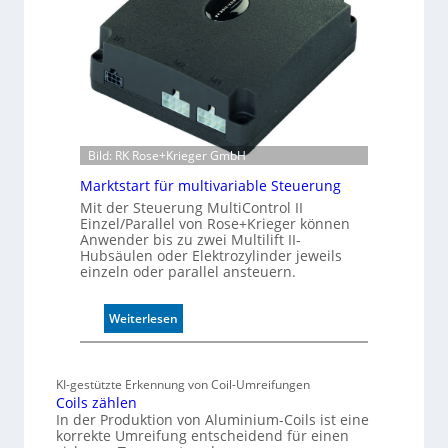
i
v
e
r
W
e
g
s
Bild: RK Rose+Krieger GmbH
e
n
Marktstart für multivariable Steuerung
s
Mit der Steuerung MultiControl II
o
Einzel/Parallel von Rose+Krieger können
Anwender bis zu zwei Multilift II-
r
Hubsäulen oder Elektrozylinder jeweils
ü
einzeln oder parallel ansteuern.
b
e
r
:
Weiterlesen
w
M
a
a
c
r
KI-gestützte Erkennung von Coil-Umreifungen
h
k
Coils zählen
t
t
In der Produktion von Aluminium-Coils ist eine
t
s
korrekte Umreifung entscheidend für einen
h