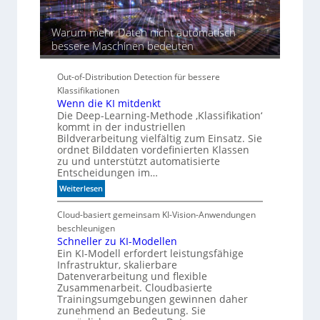
a
Warum mehr Daten nicht automatisch
bessere Maschinen bedeuten
Out-of-Distribution Detection für bessere
Klassifikationen
Wenn die KI mitdenkt
Die Deep-Learning-Methode ‚Klassifikation‘
kommt in der industriellen
Bildverarbeitung vielfältig zum Einsatz. Sie
ordnet Bilddaten vordefinierten Klassen
zu und unterstützt automatisierte
Entscheidungen im…
:
Weiterlesen
W
e
Cloud-basiert gemeinsam KI-Vision-Anwendungen
n
beschleunigen
n
Schneller zu KI-Modellen
Ein KI-Modell erfordert leistungsfähige
d
Infrastruktur, skalierbare
i
Datenverarbeitung und flexible
e
Zusammenarbeit. Cloudbasierte
K
Trainingsumgebungen gewinnen daher
I
zunehmend an Bedeutung. Sie
m