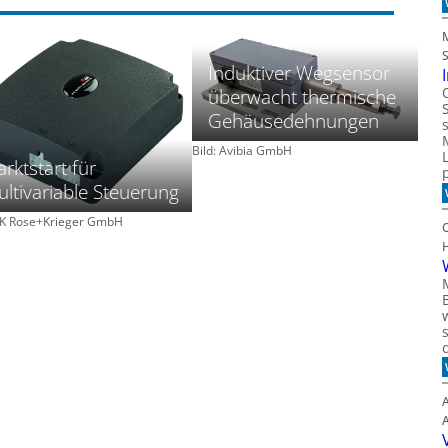
Induktiver Wegsensor
überwacht thermische
Gehäusedehnungen
Bild: Avibia GmbH
rktstart für
ltivariable Steuerung
 RK Rose+Krieger GmbH