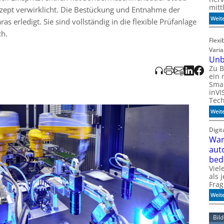
mitt
zept verwirklicht. Die Bestückung und Entnahme der
Weit
s erledigt. Sie sind vollständig in die flexible Prüfanlage
ch.
Flexi
Vari
Unb
Zu B
ein 
Smar
inVI
Tec
Weit
Digi
War
aut
bed
Viel
als 
Frag
Weit
Bil