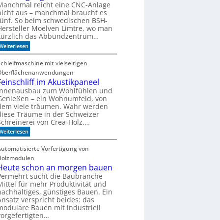
o
Manchmal reicht eine CNC-Anlage
h
nicht aus – manchmal braucht es
n
fünf. So beim schwedischen BSH-
t
Hersteller Moelven Limtre, wo man
s
kürzlich das Abbundzentrum…
i
c
:
Weiterlesen
h
V
C
o
Schleifmaschine mit vielseitigen
N
r
C
Oberflächenanwendungen
f
-
e
Feinschliff im Akustikpaneel
T
r
Innenausbau zum Wohlfühlen und
e
t
c
Genießen – ein Wohnumfeld, von
i
h
dem viele träumen. Wahr werden
g
n
diese Träume in der Schweizer
u
i
Schreinerei von Crea-Holz.…
n
k
g
:
Weiterlesen
?
a
F
u
e
Automatisierte Vorfertigung von
f
i
S
Holzmodulen
n
c
s
Heute schon an morgen bauen
h
c
Vermehrt sucht die Baubranche
i
h
e
Mittel für mehr Produktivität und
l
n
nachhaltiges, günstiges Bauen. Ein
i
e
Ansatz verspricht beides: das
f
n
modulare Bauen mit industriell
f
i
vorgefertigten…