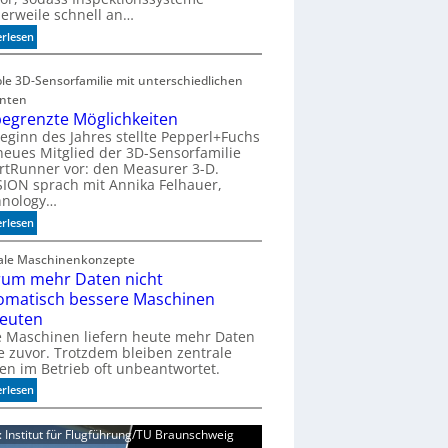
lerweile schnell an…
e
r
:
erlesen
a
P
n
r
ble 3D-Sensorfamilie mit unterschiedlichen
z
ä
anten
z
egrenzte Möglichkeiten
i
eginn des Jahres stellte Pepperl+Fuchs
s
neues Mitglied der 3D-Sensorfamilie
i
tRunner vor: den Measurer 3-D.
o
SION sprach mit Annika Felhauer,
n
hnology…
f
:
erlesen
ü
U
r
n
tale Maschinenkonzepte
d
um mehr Daten nicht
b
i
e
omatisch bessere Maschinen
e
g
euten
K
r
e Maschinen liefern heute mehr Daten
I
e
je zuvor. Trotzdem bleiben zentrale
-
n
en im Betrieb oft unbeantwortet.
Ä
z
:
erlesen
r
t
W
a
e
a
d: Institut für Flugführung/TU Braunschweig
M
r