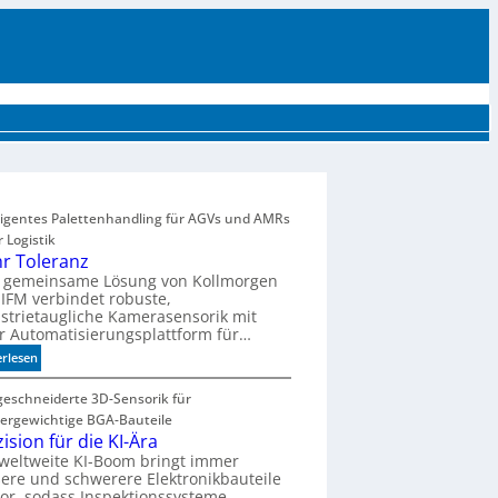
UTTER
EVENTS
MÄRKTE UND TRENDS
AKTUELLE PRODUKTE
MEHR
lligentes Palettenhandling für AGVs und AMRs
r Logistik
r Toleranz
e gemeinsame Lösung von Kollmorgen
IFM verbindet robuste,
strietaugliche Kamerasensorik mit
r Automatisierungsplattform für…
:
erlesen
M
e
eschneiderte 3D-Sensorik für
h
ergewichtige BGA-Bauteile
r
ision für die KI-Ära
T
weltweite KI-Boom bringt immer
ere und schwerere Elektronikbauteile
o
or, sodass Inspektionssysteme
l