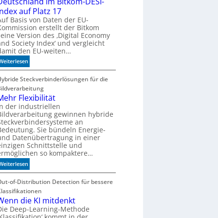
Deutschland im Bitkom-DESI-
c
Index auf Platz 17
h
Auf Basis von Daten der EU-
b
Kommission erstellt der Bitkom
e
seine Version des ‚Digital Economy
and Society Index‘ und vergleicht
s
damit den EU-weiten…
s
e
:
Weiterlesen
r
D
e
e
Hybride Steckverbinderlösungen für die
M
u
Bildverarbeitung
a
t
Mehr Flexibilität
s
s
In der industriellen
c
Bildverarbeitung gewinnen hybride
c
Steckverbindersysteme an
h
h
Bedeutung. Sie bündeln Energie-
i
l
und Datenübertragung in einer
n
a
einzigen Schnittstelle und
e
n
ermöglichen so kompaktere…
n
d
:
Weiterlesen
b
i
M
e
m
e
Out-of-Distribution Detection für bessere
d
B
h
Klassifikationen
e
i
r
Wenn die KI mitdenkt
u
t
F
Die Deep-Learning-Methode
t
k
‚Klassifikation‘ kommt in der
l
e