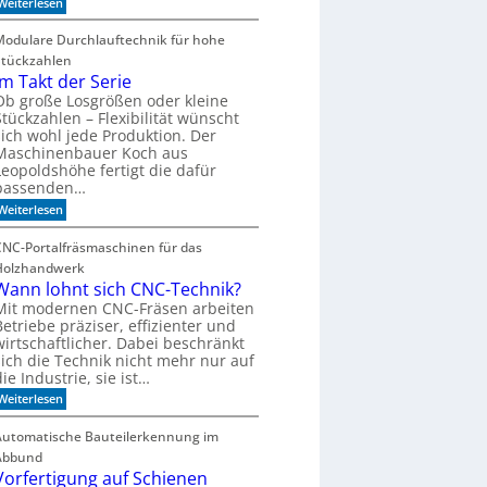
:
Weiterlesen
m
V
i
o
Modulare Durchlauftechnik für hohe
t
n
d
Stückzahlen
d
e
e
Im Takt der Serie
r
r
Ob große Losgrößen oder kleine
Z
B
e
Stückzahlen – Flexibilität wünscht
o
i
sich wohl jede Produktion. Der
r
t
Maschinenbauer Koch aus
k
g
Leopoldshöhe fertigt die dafür
e
e
z
passenden…
h
u
e
:
Weiterlesen
m
n
I
B
m
ü
CNC-Portalfräsmaschinen für das
T
c
Holzhandwerk
a
h
k
Wann lohnt sich CNC-Technik?
e
t
r
Mit modernen CNC-Fräsen arbeiten
d
r
Betriebe präziser, effizienter und
e
e
wirtschaftlicher. Dabei beschränkt
r
g
sich die Technik nicht mehr nur auf
S
a
die Industrie, sie ist…
e
l
r
:
Weiterlesen
i
W
e
a
Automatische Bauteilerkennung im
n
Abbund
n
l
Vorfertigung auf Schienen