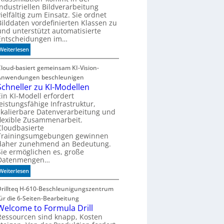
o
industriellen Bildverarbeitung
e
n
m
vielfältig zum Einsatz. Sie ordnet
x
-
Bilddaten vordefinierten Klassen zu
i
D
und unterstützt automatisierte
b
E
Entscheidungen im…
i
S
:
Weiterlesen
l
I
W
i
-
e
Cloud-basiert gemeinsam KI-Vision-
t
I
n
Anwendungen beschleunigen
ä
n
n
Schneller zu KI-Modellen
t
d
d
Ein KI-Modell erfordert
e
leistungsfähige Infrastruktur,
i
x
skalierbare Datenverarbeitung und
e
a
flexible Zusammenarbeit.
K
u
Cloudbasierte
I
Trainingsumgebungen gewinnen
f
m
daher zunehmend an Bedeutung.
P
i
Sie ermöglichen es, große
l
t
Datenmengen…
a
d
:
Weiterlesen
t
e
S
z
n
c
Drillteq H-610-Beschleunigungszentrum
1
k
h
für die 6-Seiten-Bearbeitung
7
t
n
Welcome to Formula Drill
e
Ressourcen sind knapp, Kosten