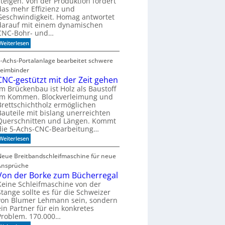
steigen. Von der Produktion fordert
l
das mehr Effizienz und
l
Geschwindigkeit. Homag antwortet
e
darauf mit einem dynamischen
r
CNC-Bohr- und…
z
:
Weiterlesen
u
W
K
e
5-Achs-Portalanlage bearbeitet schwere
I
l
Leimbinder
c
-
o
CNC-gestützt mit der Zeit gehen
M
m
Im Brückenbau ist Holz als Baustoff
o
e
im Kommen. Blockverleimung und
t
d
Brettschichtholz ermöglichen
o
e
Bauteile mit bislang unerreichten
F
l
Querschnitten und Längen. Kommt
o
l
r
die 5-Achs-CNC-Bearbeitung…
m
e
:
Weiterlesen
u
n
C
l
N
a
Neue Breitbandschleifmaschine für neue
C
D
Ansprüche
-
r
g
Von der Borke zum Bücherregal
i
e
l
Keine Schleifmaschine von der
s
l
Stange sollte es für die Schweizer
t
von Blumer Lehmann sein, sondern
ü
ein Partner für ein konkretes
t
Problem. 170.000…
z
t