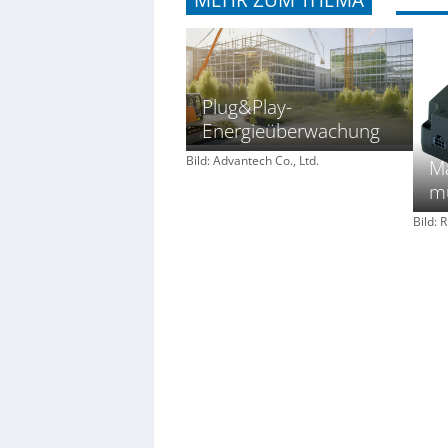
MEHR ZUM THEMA
Plug&Play-
Energieüberwachung
Bild: Advantech Co., Ltd.
Ma
mu
Bild: