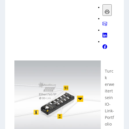
Turc
k
erwe
itert
sein
IO-
Link-
Portf
olio