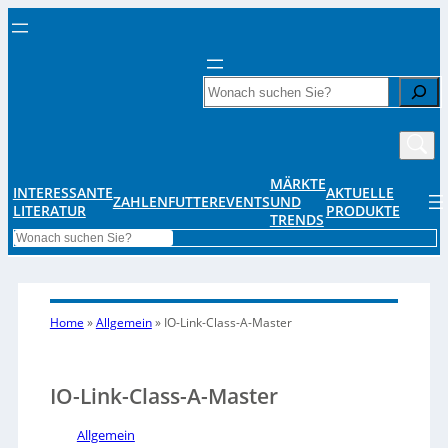
Search
MÄRKTE
INTERESSANTE
AKTUELLE
ZAHLENFUTTER
EVENTS
UND
LITERATUR
PRODUKTE
TRENDS
Search
Home
»
Allgemein
»
IO-Link-Class-A-Master
IO-Link-Class-A-Master
Allgemein