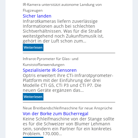
c
IR-Kamera unterstützt autonome Landung von
d
h
Flugzeugen
e
n
Sicher landen
n
Infrarotkameras liefern zuverlässige
e
k
Informationen auch bei schlechten
l
t
Sichtverhältnissen. Was für die Straße
l
weitestgehend noch Zukunftsmusik ist,
e
gehört in der Luft schon zum…
r
:
Weiterlesen
z
S
u
i
Infrarot-Pyrometer für Glas- und
K
c
Kunststoffanwendungen
I
h
Spezialisierte IR-Sensoren
-
Optris erweitert ihre CTi-Infrarotpyrometer-
e
M
Plattform mit der Einführung der drei
r
o
Modelle CTi G5, CTi P3 und CTi P7. Die
l
d
neuen Geräte ergänzen das…
a
e
:
Weiterlesen
n
l
S
d
l
p
Neue Breitbandschleifmaschine für neue Ansprüche
e
e
Von der Borke zum Bücherregal
e
n
n
Keine Schleifmaschine von der Stange sollte
z
es für die Schweizer von Blumer Lehmann
i
sein, sondern ein Partner für ein konkretes
a
Problem. 170.000…
l