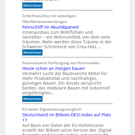
s
:
i
Weiterlesen
V
c
o
h
Schleifmaschine mit vielseitigen
r
C
Oberflächenanwendungen
f
N
e
C
Feinschliff im Akustikpaneel
r
-
Innenausbau zum Wohlfühlen und
t
T
Genießen – ein Wohnumfeld, von dem viele
i
e
träumen. Wahr werden diese Träume in der
g
c
Schweizer Schreinerei von Crea-Holz.…
u
h
n
n
:
Weiterlesen
g
i
F
a
k
e
Automatisierte Vorfertigung von Holzmodulen
u
?
i
Heute schon an morgen bauen
f
n
S
Vermehrt sucht die Baubranche Mittel für
s
c
c
mehr Produktivität und nachhaltiges,
h
h
günstiges Bauen. Ein Ansatz verspricht
i
l
beides: das modulare Bauen mit industriell
e
i
vorgefertigten…
n
f
e
:
f
Weiterlesen
n
H
i
e
m
EU-weiter Digitalisierungsvergleich
u
A
Deutschland im Bitkom-DESI-Index auf Platz
t
k
17
e
u
s
s
Auf Basis von Daten der EU-Kommission
c
t
erstellt der Bitkom seine Version des ‚Digital
h
i
Economy and Society Index‘ und vergleicht