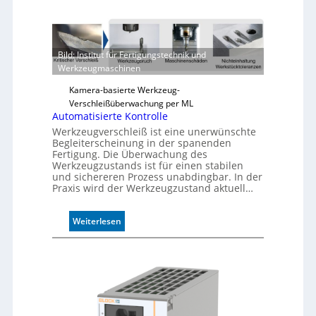
u
v
e
r
Bild: Institut für Fertigungstechnik und
l
Werkzeugmaschinen
ä
s
Kamera-basierte Werkzeug-
s
Verschleißüberwachung per ML
i
Automatisierte Kontrolle
g
Werkzeugverschleiß ist eine unerwünschte
e
Begleiterscheinung in der spanenden
D
Fertigung. Die Überwachung des
Werkzeugzustands ist für einen stabilen
r
und sichereren Prozess unabdingbar. In der
u
Praxis wird der Werkzeugzustand aktuell…
c
k
m
:
Weiterlesen
a
A
r
u
k
t
e
o
n
m
e
a
r
t