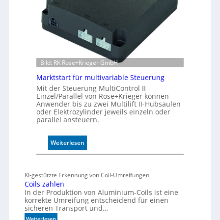
e
r
W
e
g
s
e
Bild: RK Rose+Krieger GmbH
n
Marktstart für multivariable Steuerung
s
Mit der Steuerung MultiControl II
o
Einzel/Parallel von Rose+Krieger können
r
Anwender bis zu zwei Multilift II-Hubsäulen
ü
oder Elektrozylinder jeweils einzeln oder
b
parallel ansteuern.
e
r
:
Weiterlesen
w
M
a
a
c
r
h
KI-gestützte Erkennung von Coil-Umreifungen
k
t
Coils zählen
t
In der Produktion von Aluminium-Coils ist eine
t
s
korrekte Umreifung entscheidend für einen
h
sicheren Transport und…
t
e
a
:
Weiterlesen