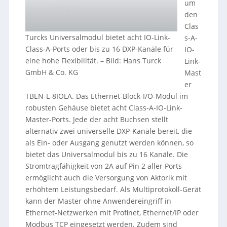
um
den
Clas
Turcks Universalmodul bietet acht IO-Link-
s-A-
Class-A-Ports oder bis zu 16 DXP-Kanäle für
IO-
eine hohe Flexibilität.
–
Bild: Hans Turck
Link-
GmbH & Co. KG
Mast
er
TBEN-L-8IOLA. Das Ethernet-Block-I/O-Modul im
robusten Gehäuse bietet acht Class-A-IO-Link-
Master-Ports. Jede der acht Buchsen stellt
alternativ zwei universelle DXP-Kanäle bereit, die
als Ein- oder Ausgang genutzt werden können, so
bietet das Universalmodul bis zu 16 Kanäle. Die
Stromtragfähigkeit von 2A auf Pin 2 aller Ports
ermöglicht auch die Versorgung von Aktorik mit
erhöhtem Leistungsbedarf. Als Multiprotokoll-Gerät
kann der Master ohne Anwendereingriff in
Ethernet-Netzwerken mit Profinet, Ethernet/IP oder
Modbus TCP eingesetzt werden. Zudem sind