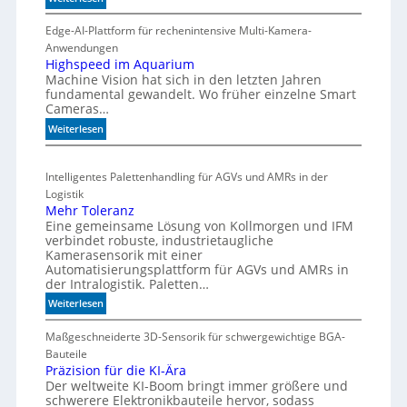
r
r
C
m
t
o
Edge-AI-Plattform für rechenintensive Multi-Kamera-
i
f
i
Anwendungen
s
l
ü
Highspeed im Aquarium
c
Machine Vision hat sich in den letzten Jahren
s
r
h
fundamental gewandelt. Wo früher einzelne Smart
z
m
e
Cameras…
ä
u
G
h
:
Weiterlesen
l
e
l
H
t
h
e
i
i
ä
Intelligentes Palettenhandling für AGVs und AMRs in der
n
g
v
u
Logistik
h
a
s
Mehr Toleranz
s
r
Eine gemeinsame Lösung von Kollmorgen und IFM
e
p
i
verbindet robuste, industrietaugliche
d
e
a
Kamerasensorik mit einer
e
e
Automatisierungsplattform für AGVs und AMRs in
b
d
h
der Intralogistik. Paletten…
l
i
n
:
Weiterlesen
e
m
u
M
S
A
n
e
Maßgeschneiderte 3D-Sensorik für schwergewichtige BGA-
t
q
g
h
Bauteile
e
u
e
r
Präzision für die KI-Ära
a
u
n
Der weltweite KI-Boom bringt immer größere und
T
r
e
schwerere Elektronikbauteile hervor, sodass
o
i