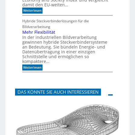
o
k
damit den EU-weiten…
n
p
a
a
:
Weiterlesen
n
n
D
m
e
e
Hybride Steckverbinderlösungen für die
o
e
u
Bildverarbeitung
r
l
t
g
s
Mehr Flexibilität
e
c
In der industriellen Bildverarbeitung
n
h
gewinnen hybride Steckverbindersysteme
b
l
an Bedeutung. Sie bündeln Energie- und
a
a
Datenübertragung in einer einzigen
u
n
Schnittstelle und ermöglichen so
e
d
n
kompaktere…
i
m
:
Weiterlesen
B
M
i
e
t
h
k
r
o
F
m
DAS KÖNNTE SIE AUCH INTERESSIEREN
l
-
e
D
x
E
i
S
b
I
i
-
l
I
i
n
t
d
ä
e
t