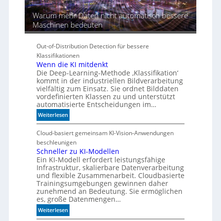
Warum mehr Daten nicht automatisch bessere
Maschinen bedeuten
Out-of-Distribution Detection für bessere
Klassifikationen
Wenn die KI mitdenkt
Die Deep-Learning-Methode ‚Klassifikation‘
kommt in der industriellen Bildverarbeitung
vielfältig zum Einsatz. Sie ordnet Bilddaten
vordefinierten Klassen zu und unterstützt
automatisierte Entscheidungen im…
:
Weiterlesen
W
e
Cloud-basiert gemeinsam KI-Vision-Anwendungen
n
beschleunigen
n
Schneller zu KI-Modellen
Ein KI-Modell erfordert leistungsfähige
d
Infrastruktur, skalierbare Datenverarbeitung
i
und flexible Zusammenarbeit. Cloudbasierte
e
Trainingsumgebungen gewinnen daher
K
zunehmend an Bedeutung. Sie ermöglichen
I
es, große Datenmengen…
m
:
Weiterlesen
i
S
t