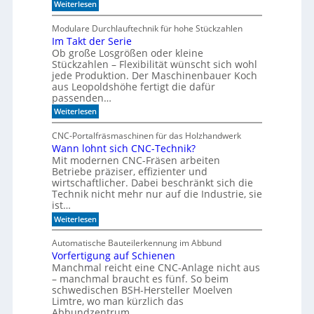
:
Weiterlesen
i
V
s
o
Modulare Durchlauftechnik für hohe Stückzahlen
i
n
Im Takt der Serie
d
e
Ob große Losgrößen oder kleine
e
r
r
Stückzahlen – Flexibilität wünscht sich wohl
t
B
jede Produktion. Der Maschinenbauer Koch
o
e
aus Leopoldshöhe fertigt die dafür
r
I
passenden…
k
R
:
e
Weiterlesen
-
I
z
m
u
S
CNC-Portalfräsmaschinen für das Holzhandwerk
T
m
e
Wann lohnt sich CNC-Technik?
a
B
n
Mit modernen CNC-Fräsen arbeiten
k
ü
t
c
Betriebe präziser, effizienter und
s
d
h
wirtschaftlicher. Dabei beschränkt sich die
o
e
e
Technik nicht mehr nur auf die Industrie, sie
r
r
r
ist…
e
S
r
:
e
Weiterlesen
e
n
W
r
g
a
i
a
Automatische Bauteilerkennung im Abbund
n
e
l
Vorfertigung auf Schienen
n
Manchmal reicht eine CNC-Anlage nicht aus
l
o
– manchmal braucht es fünf. So beim
h
schwedischen BSH-Hersteller Moelven
n
Limtre, wo man kürzlich das
t
Abbundzentrum…