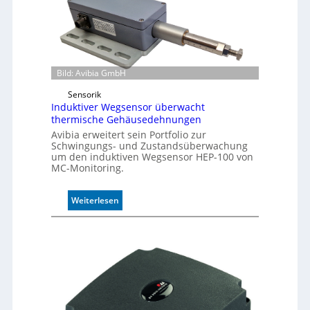
e
r
m
o
d
u
Bild: Avibia GmbH
l
Sensorik
e
Induktiver Wegsensor überwacht
m
thermische Gehäusedehnungen
i
Avibia erweitert sein Portfolio zur
t
Schwingungs- und Zustandsüberwachung
2
um den induktiven Wegsensor HEP-100 von
0
MC-Monitoring.
u
n
:
Weiterlesen
d
I
4
n
0
d
A
u
k
t
i
v