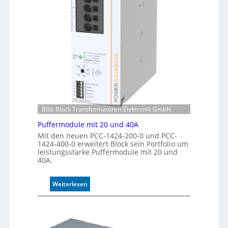
k
i
e
s
n
i
n
e
u
r
n
t
g
e
K
o
n
t
Bild: Block Transformatoren-Elektronik GmbH
r
Puffermodule mit 20 und 40A
o
l
Mit den neuen PCC-1424-200-0 und PCC-
1424-400-0 erweitert Block sein Portfolio um
l
leistungsstarke Puffermodule mit 20 und
e
40A.
:
Weiterlesen
P
u
f
f