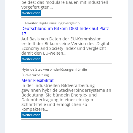
l
beides: das modulare Bauen mit industriell
e
i
vorgefertigten…
n
f
e
:
f
Weiterlesen
n
H
i
e
m
EU-weiter Digitalisierungsvergleich
u
A
Deutschland im Bitkom-DESI-Index auf Platz
t
k
17
e
u
s
s
Auf Basis von Daten der EU-Kommission
c
t
erstellt der Bitkom seine Version des ‚Digital
h
i
Economy and Society Index‘ und vergleicht
o
k
damit den EU-weiten…
n
p
a
a
:
Weiterlesen
n
n
D
m
e
e
Hybride Steckverbinderlösungen für die
o
e
u
Bildverarbeitung
r
l
t
g
s
Mehr Flexibilität
e
c
In der industriellen Bildverarbeitung
n
h
gewinnen hybride Steckverbindersysteme an
b
l
Bedeutung. Sie bündeln Energie- und
a
a
Datenübertragung in einer einzigen
u
n
Schnittstelle und ermöglichen so
e
d
n
kompaktere…
i
m
:
Weiterlesen
B
M
i
e
t
h
k
r