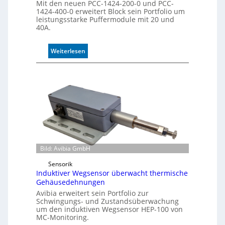
l
Mit den neuen PCC-1424-200-0 und PCC-
l
1424-400-0 erweitert Block sein Portfolio um
leistungsstarke Puffermodule mit 20 und
e
40A.
:
Weiterlesen
P
u
f
f
e
r
m
o
d
u
Bild: Avibia GmbH
l
Sensorik
e
Induktiver Wegsensor überwacht thermische
m
Gehäusedehnungen
i
Avibia erweitert sein Portfolio zur
t
Schwingungs- und Zustandsüberwachung
2
um den induktiven Wegsensor HEP-100 von
0
MC-Monitoring.
u