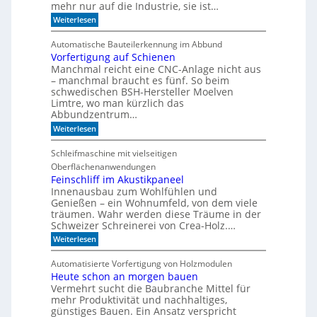
e
h
mehr nur auf die Industrie, sie ist…
o
r
e
r
:
Weiterlesen
S
r
W
e
e
r
a
r
e
Automatische Bauteilerkennung im Abbund
n
n
i
g
Vorfertigung auf Schienen
n
e
a
Manchmal reicht eine CNC-Anlage nicht aus
l
l
o
– manchmal braucht es fünf. So beim
h
schwedischen BSH-Hersteller Moelven
n
Limtre, wo man kürzlich das
t
Abbundzentrum…
s
:
i
Weiterlesen
V
c
o
h
Schleifmaschine mit vielseitigen
r
C
Oberflächenanwendungen
f
N
e
C
Feinschliff im Akustikpaneel
r
-
Innenausbau zum Wohlfühlen und
t
T
Genießen – ein Wohnumfeld, von dem viele
i
e
träumen. Wahr werden diese Träume in der
g
c
Schweizer Schreinerei von Crea-Holz.…
u
h
n
n
:
Weiterlesen
g
i
F
a
k
e
Automatisierte Vorfertigung von Holzmodulen
u
?
i
Heute schon an morgen bauen
f
n
S
Vermehrt sucht die Baubranche Mittel für
s
c
c
mehr Produktivität und nachhaltiges,
h
h
günstiges Bauen. Ein Ansatz verspricht
i