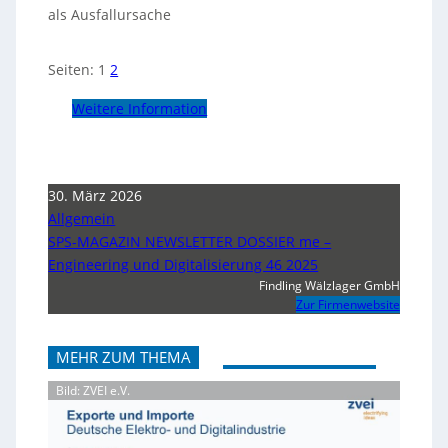
als Ausfallursache
Seiten:
1
2
Weitere Information
30. März 2026
Allgemein
SPS-MAGAZIN NEWSLETTER DOSSIER me –
Engineering und Digitalisierung 46 2025
Findling Wälzlager GmbH
Zur Firmenwebsite
MEHR ZUM THEMA
Bild: ZVEI e.V.