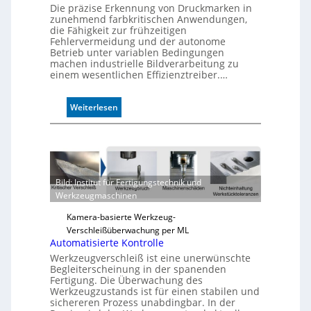
Die präzise Erkennung von Druckmarken in
zunehmend farbkritischen Anwendungen,
die Fähigkeit zur frühzeitigen
Fehlervermeidung und der autonome
Betrieb unter variablen Bedingungen
machen industrielle Bildverarbeitung zu
einem wesentlichen Effizienztreiber.…
:
Weiterlesen
Z
u
v
e
r
Bild: Institut für Fertigungstechnik und
l
Werkzeugmaschinen
ä
s
Kamera-basierte Werkzeug-
s
Verschleißüberwachung per ML
i
Automatisierte Kontrolle
g
Werkzeugverschleiß ist eine unerwünschte
e
Begleiterscheinung in der spanenden
D
Fertigung. Die Überwachung des
Werkzeugzustands ist für einen stabilen und
r
sichereren Prozess unabdingbar. In der
u