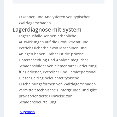
Maschinen sind. Hauptschadensbilder wie
Grübchenbildung
,
V-Pitting
,
Wälzkörpereindrückungen
und
Heißlauf
werden
Erkennen und Analysieren von typischen
beschrieben, um Wartung und Instandhaltung zu
optimieren. Die Analyse unterscheidet zwischen
Wälzlagerschäden
Materialermüdung und mechanischen
Lagerdiagnose mit System
Überbelastungen. Systematische Überwachung und
Lagerausfälle können erhebliche
technische Begutachtung, unterstützt durch Experten
Auswirkungen auf die Produktivität und
von Findling Wälzlager, sind entscheidend für frühe
Schadensidentifikation und Schadensprävention.
Betriebssicherheit von Maschinen und
Diese Maßnahmen ermöglichen die Verbesserung
Anlagen haben. Daher ist die präzise
von Betriebsbedingungen und die Minimierung von
Unterscheidung und Analyse möglicher
Ausfällen im Maschinen- und Anlagenbau.
Schadensbilder von elementarer Bedeutung
für Bediener, Betreiber und Servicepersonal.
Dieser Beitrag beleuchtet typische
Erscheinungsformen von Wälzlagerschäden,
vermittelt technische Hintergründe und gibt
praxisorientierte Hinweise zur
Schadensbeurteilung.
Allgemein