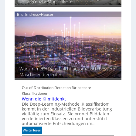
Unbegrenzte Möglichkeiten
r
d
i
Bild: Endress+Hauser
e
K
I
-
Ä
r
a
Warum mehr Daten nicht automatisch bessere
Maschinen bedeuten
Out-of-Distribution Detection für bessere
Klassifikationen
Wenn die KI mitdenkt
Die Deep-Learning-Methode ‚Klassifikation‘
kommt in der industriellen Bildverarbeitung
vielfältig zum Einsatz. Sie ordnet Bilddaten
vordefinierten Klassen zu und unterstützt
automatisierte Entscheidungen im…
:
Weiterlesen
W