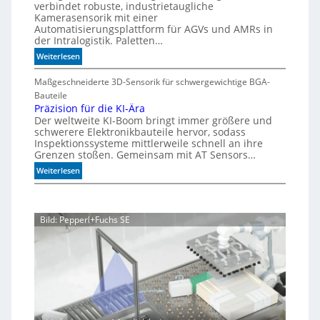
i
verbindet robuste, industrietaugliche
d
e
a
Kamerasensorik mit einer
e
e
Automatisierungsplattform für AGVs und AMRs in
b
h
d
der Intralogistik. Paletten…
l
n
i
:
Weiterlesen
e
m
u
M
S
A
n
e
Maßgeschneiderte 3D-Sensorik für schwergewichtige BGA-
t
q
g
h
Bauteile
e
u
e
r
Präzision für die KI-Ära
a
u
n
Der weltweite KI-Boom bringt immer größere und
T
r
e
schwerere Elektronikbauteile hervor, sodass
o
i
r
Inspektionssysteme mittlerweile schnell an ihre
l
u
u
Grenzen stoßen. Gemeinsam mit AT Sensors…
e
m
n
:
Weiterlesen
r
g
P
a
r
n
ä
z
Bild: Pepperl+Fuchs SE
z
i
s
i
o
n
f
ü