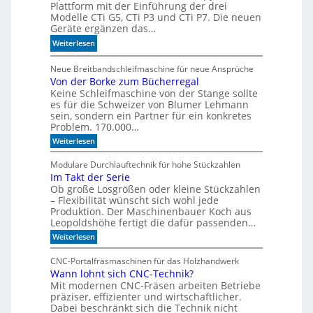
Plattform mit der Einführung der drei
r
o
Modelle CTi G5, CTi P3 und CTi P7. Die neuen
l
d
Geräte ergänzen das…
a
e
:
Weiterlesen
n
l
S
d
l
p
Neue Breitbandschleifmaschine für neue Ansprüche
e
e
Von der Borke zum Bücherregal
e
n
n
Keine Schleifmaschine von der Stange sollte
z
es für die Schweizer von Blumer Lehmann
i
sein, sondern ein Partner für ein konkretes
a
Problem. 170.000…
l
:
Weiterlesen
i
V
s
o
Modulare Durchlauftechnik für hohe Stückzahlen
i
n
Im Takt der Serie
d
e
Ob große Losgrößen oder kleine Stückzahlen
e
r
r
– Flexibilität wünscht sich wohl jede
t
B
Produktion. Der Maschinenbauer Koch aus
o
e
Leopoldshöhe fertigt die dafür passenden…
r
I
:
Weiterlesen
k
R
I
e
m
-
z
CNC-Portalfräsmaschinen für das Holzhandwerk
T
u
S
Wann lohnt sich CNC-Technik?
a
m
e
Mit modernen CNC-Fräsen arbeiten Betriebe
k
B
n
t
präziser, effizienter und wirtschaftlicher.
ü
d
c
Dabei beschränkt sich die Technik nicht
s