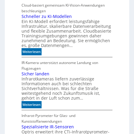
e
Cloud-basiert gemeinsam KI-Vision-Anwendungen
n
beschleunigen
n
Schneller zu KI-Modellen
Ein KI-Modell erfordert leistungsfähige
d
Infrastruktur, skalierbare Datenverarbeitung
i
und flexible Zusammenarbeit. Cloudbasierte
e
Trainingsumgebungen gewinnen daher
K
zunehmend an Bedeutung. Sie ermöglichen
I
es, große Datenmengen…
m
:
Weiterlesen
i
S
t
c
IR-Kamera unterstützt autonome Landung von
d
h
Flugzeugen
e
n
Sicher landen
n
Infrarotkameras liefern zuverlässige
e
k
Informationen auch bei schlechten
l
t
Sichtverhältnissen. Was für die Straße
l
weitestgehend noch Zukunftsmusik ist,
e
gehört in der Luft schon zum…
r
:
Weiterlesen
z
S
u
i
Infrarot-Pyrometer für Glas- und
K
c
Kunststoffanwendungen
I
h
Spezialisierte IR-Sensoren
-
Optris erweitert ihre CTi-Infrarotpyrometer-
e
M