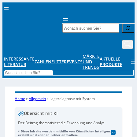
Search
MÄRKTE
INTERESSANTE
AKTUELLE
ZAHLENFUTTER
EVENTS
UND
LITERATUR
PRODUKTE
TRENDS
Search
Home
»
Allgemein
»
Lagerdiagnose mit System
Übersicht mit KI
Der Beitrag thematisiert die Erkennung und Analyse
typischer
Wälzlager-Schäden
, die entscheidend für
* Diese Inhalte wurden mithilfe von Künstlicher Intelligenz
die Produktivität und Betriebssicherheit von
erstellt und können Fehler enthalten.