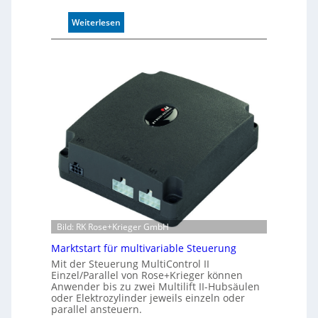
n
:
Weiterlesen
d
I
4
n
0
d
A
u
k
t
i
v
e
r
W
e
g
s
e
Bild: RK Rose+Krieger GmbH
n
Marktstart für multivariable Steuerung
s
Mit der Steuerung MultiControl II
o
Einzel/Parallel von Rose+Krieger können
r
Anwender bis zu zwei Multilift II-Hubsäulen
ü
oder Elektrozylinder jeweils einzeln oder
b
parallel ansteuern.