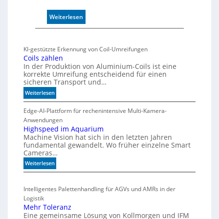
e
r
:
Weiterlesen
w
M
a
a
c
r
h
KI-gestützte Erkennung von Coil-Umreifungen
k
t
Coils zählen
t
t
In der Produktion von Aluminium-Coils ist eine
s
korrekte Umreifung entscheidend für einen
h
sicheren Transport und…
t
e
a
:
r
Weiterlesen
r
C
m
t
o
Edge-AI-Plattform für rechenintensive Multi-Kamera-
i
f
i
Anwendungen
s
l
ü
Highspeed im Aquarium
c
Machine Vision hat sich in den letzten Jahren
s
r
h
fundamental gewandelt. Wo früher einzelne Smart
z
m
e
Cameras…
ä
u
G
h
:
Weiterlesen
l
e
l
H
t
h
e
i
i
ä
Intelligentes Palettenhandling für AGVs und AMRs in der
n
g
v
u
Logistik
h
a
s
Mehr Toleranz
s
r
e
Eine gemeinsame Lösung von Kollmorgen und IFM
p