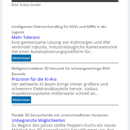
Bild: Avibia GmbH
Intelligentes Palettenhandling für AGVs und AMRs in der
Logistik
Mehr Toleranz
Eine gemeinsame Lösung von Kollmorgen und IFM
verbindet robuste, industrietaugliche Kamerasensorik
mit einer Automatisierungsplattform für…
:
Weiterlesen
M
e
Maßgeschneiderte 3D-Sensorik für schwergewichtige BGA-
h
Bauteile
r
Präzision für die KI-Ära
Der weltweite KI-Boom bringt immer größere und
T
schwerere Elektronikbauteile hervor, sodass
o
Inspektionssysteme mittlerweile schnell an…
l
e
:
Weiterlesen
r
P
a
r
Flexible 3D-Sensorfamilie mit unterschiedlichen Varianten
n
ä
Unbegrenzte Möglichkeiten
z
z
Zu Beginn des Jahres stellte Pepperl+Fuchs ein neues
i
Mitglied der 3D-Sensorfamilie SmartRunner vor: den