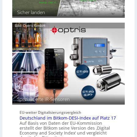
n
e
i
n
Sicher landen
c
h
Bild: Optris GmbH
t
a
u
t
o
m
a
t
i
s
c
h
b
Spezialisierte IR-Sensoren
e
s
s
EU-weiter Digitalisierungsvergleich
e
Deutschland im Bitkom-DESI-Index auf Platz 17
r
Auf Basis von Daten der EU-Kommission
e
erstellt der Bitkom seine Version des ‚Digital
M
Economy and Society Index‘ und vergleicht