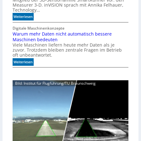
s
Measurer 3-D. inVISION sprach mit Annika Felhauer,
i
Technology…
o
:
Weiterlesen
n
U
f
n
Digitale Maschinenkonzepte
ü
Warum mehr Daten nicht automatisch bessere
b
r
Maschinen bedeuten
e
d
Viele Maschinen liefern heute mehr Daten als je
g
i
zuvor. Trotzdem bleiben zentrale Fragen im Betrieb
r
e
oft unbeantwortet.
e
K
:
n
Weiterlesen
I
W
z
-
a
t
Ä
r
e
r
Bild: Institut für Flugführung/TU Braunschweig
u
M
a
m
ö
m
g
e
l
h
i
r
c
D
h
a
k
t
e
e
i
n
t