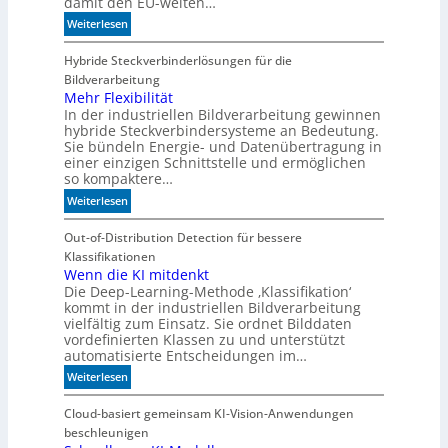
damit den EU-weiten…
a
s
:
Weiterlesen
c
D
h
e
Hybride Steckverbinderlösungen für die
i
u
Bildverarbeitung
n
t
Mehr Flexibilität
e
In der industriellen Bildverarbeitung gewinnen
s
n
hybride Steckverbindersysteme an Bedeutung.
c
Sie bündeln Energie- und Datenübertragung in
b
h
einer einzigen Schnittstelle und ermöglichen
e
l
so kompaktere…
d
a
e
:
Weiterlesen
n
u
M
d
t
e
Out-of-Distribution Detection für bessere
i
e
h
Klassifikationen
m
n
r
Wenn die KI mitdenkt
B
Die Deep-Learning-Methode ‚Klassifikation‘
F
i
kommt in der industriellen Bildverarbeitung
l
t
vielfältig zum Einsatz. Sie ordnet Bilddaten
e
k
vordefinierten Klassen zu und unterstützt
x
o
automatisierte Entscheidungen im…
i
m
:
Weiterlesen
b
-
W
i
D
e
Cloud-basiert gemeinsam KI-Vision-Anwendungen
l
E
n
beschleunigen
i
S
n