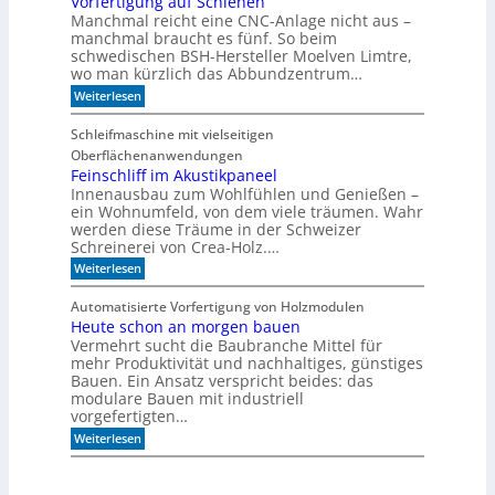
Vorfertigung auf Schienen
n
e
a
Manchmal reicht eine CNC-Anlage nicht aus –
l
l
o
manchmal braucht es fünf. So beim
h
schwedischen BSH-Hersteller Moelven Limtre,
n
wo man kürzlich das Abbundzentrum…
t
:
Weiterlesen
s
V
i
o
c
Schleifmaschine mit vielseitigen
r
h
Oberflächenanwendungen
f
C
e
Feinschliff im Akustikpaneel
N
r
C
Innenausbau zum Wohlfühlen und Genießen –
t
-
ein Wohnumfeld, von dem viele träumen. Wahr
i
T
werden diese Träume in der Schweizer
g
e
Schreinerei von Crea-Holz.…
u
c
n
:
h
Weiterlesen
g
F
n
a
e
i
Automatisierte Vorfertigung von Holzmodulen
u
i
k
Heute schon an morgen bauen
f
n
?
S
Vermehrt sucht die Baubranche Mittel für
s
c
c
mehr Produktivität und nachhaltiges, günstiges
h
h
Bauen. Ein Ansatz verspricht beides: das
i
l
modulare Bauen mit industriell
e
i
vorgefertigten…
n
f
e
:
f
Weiterlesen
n
H
i
e
m
u
A