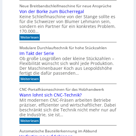
N
m
l
Neue Breitbandschleifmaschine für neue Ansprüche
C
u
l
Von der Borke zum Bücherregal
-
l
e
Keine Schleifmaschine von der Stange sollte es
g
a
e
n
D
für die Schweizer von Blumer Lehmann sein,
s
r
sondern ein Partner für ein konkretes Problem.
t
i
170.000…
ü
l
:
Weiterlesen
t
l
V
z
o
t
Modulare Durchlauftechnik für hohe Stückzahlen
n
m
Im Takt der Serie
d
i
Ob große Losgrößen oder kleine Stückzahlen –
e
t
r
Flexibilität wünscht sich wohl jede Produktion.
d
B
e
Der Maschinenbauer Koch aus Leopoldshöhe
o
r
fertigt die dafür passenden…
r
Z
:
Weiterlesen
k
e
I
e
i
m
z
t
CNC-Portalfräsmaschinen für das Holzhandwerk
T
u
g
Wann lohnt sich CNC-Technik?
a
m
e
Mit modernen CNC-Fräsen arbeiten Betriebe
k
B
h
t
präziser, effizienter und wirtschaftlicher. Dabei
ü
e
d
c
beschränkt sich die Technik nicht mehr nur auf
n
e
h
die Industrie, sie ist…
r
e
:
Weiterlesen
S
r
W
e
r
a
r
e
Automatische Bauteilerkennung im Abbund
n
i
g