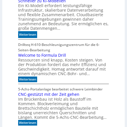
Schneller zu KI-Modellen
t
I
Ein KI-Modell erfordert leistungsfähige
d
ä
-
Infrastruktur, skalierbare Datenverarbeitung
i
t
I
und flexible Zusammenarbeit. Cloudbasierte
e
n
Trainingsumgebungen gewinnen daher
K
d
zunehmend an Bedeutung. Sie ermöglichen es,
I
e
große Datenmengen…
m
x
:
Weiterlesen
i
a
S
t
u
c
Drillteq H-610-Beschleunigungszentrum für die 6-
d
f
h
Seiten-Bearbeitung
e
P
n
Welcome to Formula Drill
n
l
Ressourcen sind knapp, Kosten steigen. Von
e
k
a
der Produktion fordert das mehr Effizienz und
l
t
t
Geschwindigkeit. Homag antwortet darauf mit
l
einem dynamischen CNC-Bohr- und…
z
e
1
:
Weiterlesen
r
W
7
z
e
5-Achs-Portalanlage bearbeitet schwere Leimbinder
u
l
CNC-gestützt mit der Zeit gehen
c
K
Im Brückenbau ist Holz als Baustoff im
o
I
m
Kommen. Blockverleimung und
-
e
Brettschichtholz ermöglichen Bauteile mit
M
t
bislang unerreichten Querschnitten und
o
o
Längen. Kommt die 5-Achs-CNC-Bearbeitung…
F
d
:
o
Weiterlesen
e
C
r