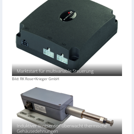
Marktstart für multivariable Steuerung
Bild: RK Rose+Krieger GmbH
Induktiver Wegsensor überwacht thermische
Gehäusedehnungen