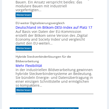
h
h
Bauen. Ein Ansatz verspricht beides: das
i
l
modulare Bauen mit industriell
e
i
vorgefertigten…
n
f
e
:
f
Weiterlesen
n
H
i
e
m
EU-weiter Digitalisierungsvergleich
u
A
Deutschland im Bitkom-DESI-Index auf Platz 17
t
k
Auf Basis von Daten der EU-Kommission
e
u
s
s
erstellt der Bitkom seine Version des ‚Digital
c
t
Economy and Society Index‘ und vergleicht
h
i
damit den EU-weiten…
o
k
:
Weiterlesen
n
p
D
a
a
e
n
n
Hybride Steckverbinderlösungen für die
u
m
e
Bildverarbeitung
t
o
e
s
Mehr Flexibilität
r
l
c
g
In der industriellen Bildverarbeitung gewinnen
h
e
hybride Steckverbindersysteme an Bedeutung.
l
n
Sie bündeln Energie- und Datenübertragung in
a
b
einer einzigen Schnittstelle und ermöglichen
n
a
so kompaktere…
d
u
i
e
:
Weiterlesen
m
n
M
B
e
i
h
t
r
k
F