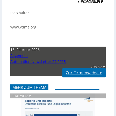
Platzhalter
www.vdma.org
16. Februar 2026
Allgemein
Automation NewsLetter 29 2025
VDMA e.V.
Zur Firmenwebsite
MEHR ZUM THEMA
Bild: ZVEI e.V.