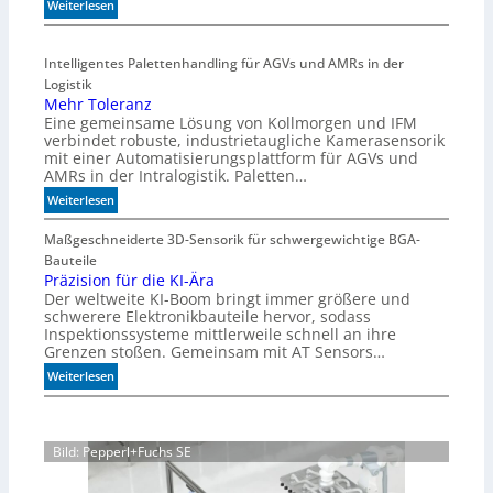
h
:
Weiterlesen
l
H
e
i
Intelligentes Palettenhandling für AGVs und AMRs in der
n
g
Logistik
h
Mehr Toleranz
s
Eine gemeinsame Lösung von Kollmorgen und IFM
p
verbindet robuste, industrietaugliche Kamerasensorik
e
mit einer Automatisierungsplattform für AGVs und
e
AMRs in der Intralogistik. Paletten…
d
:
Weiterlesen
i
M
m
e
Maßgeschneiderte 3D-Sensorik für schwergewichtige BGA-
A
h
Bauteile
q
r
Präzision für die KI-Ära
u
Der weltweite KI-Boom bringt immer größere und
T
a
schwerere Elektronikbauteile hervor, sodass
o
r
Inspektionssysteme mittlerweile schnell an ihre
l
i
Grenzen stoßen. Gemeinsam mit AT Sensors…
e
u
:
Weiterlesen
r
m
P
a
r
n
ä
z
Bild: Pepperl+Fuchs SE
z
i