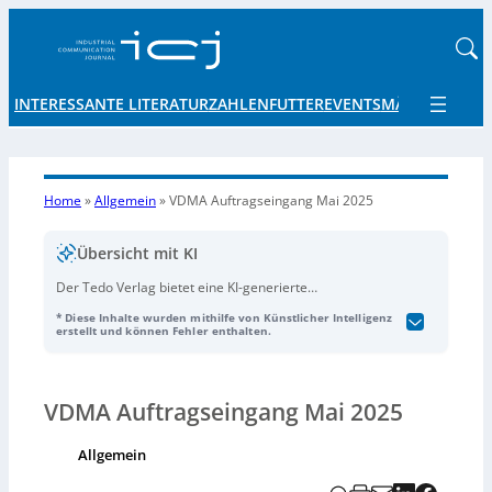
INTERESSANTE LITERATUR
ZAHLENFUTTER
EVENTS
MÄRKTE UND 
Home
»
Allgemein
»
VDMA Auftragseingang Mai 2025
Übersicht mit KI
Der Tedo Verlag bietet eine KI-generierte
Audioaufnahme zum Thema Tagesauftragseingang im
* Diese Inhalte wurden mithilfe von Künstlicher Intelligenz
Mai 2025, erstellt mit Hilfe künstlicher Intelligenz, an.
erstellt und können Fehler enthalten.
VDMA Auftragseingang Mai 2025
Allgemein