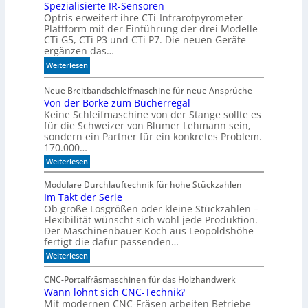
h
Spezialisierte IR-Sensoren
-
Optris erweitert ihre CTi-Infrarotpyrometer-
e
M
Plattform mit der Einführung der drei Modelle
r
o
CTi G5, CTi P3 und CTi P7. Die neuen Geräte
l
d
ergänzen das…
a
e
:
Weiterlesen
n
l
S
d
l
p
Neue Breitbandschleifmaschine für neue Ansprüche
e
e
Von der Borke zum Bücherregal
e
n
n
Keine Schleifmaschine von der Stange sollte es
z
für die Schweizer von Blumer Lehmann sein,
i
sondern ein Partner für ein konkretes Problem.
a
170.000…
l
:
Weiterlesen
i
V
s
o
Modulare Durchlauftechnik für hohe Stückzahlen
i
n
Im Takt der Serie
d
e
Ob große Losgrößen oder kleine Stückzahlen –
e
r
r
Flexibilität wünscht sich wohl jede Produktion.
t
B
Der Maschinenbauer Koch aus Leopoldshöhe
o
e
fertigt die dafür passenden…
r
I
:
Weiterlesen
k
R
I
e
m
-
z
CNC-Portalfräsmaschinen für das Holzhandwerk
T
u
S
Wann lohnt sich CNC-Technik?
a
m
e
Mit modernen CNC-Fräsen arbeiten Betriebe
k
B