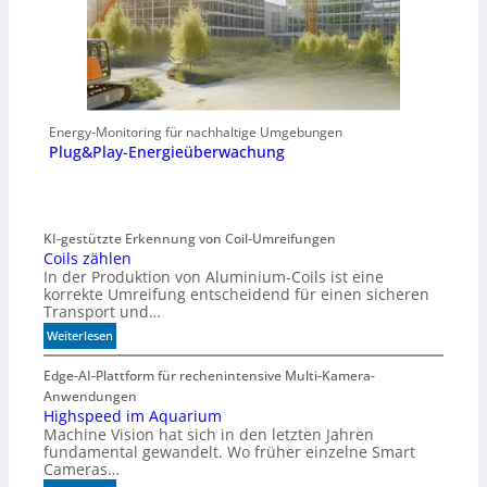
Energy-Monitoring für nachhaltige Umgebungen
Plug&Play-Energieüberwachung
KI-gestützte Erkennung von Coil-Umreifungen
Coils zählen
In der Produktion von Aluminium-Coils ist eine
korrekte Umreifung entscheidend für einen sicheren
Transport und…
:
Weiterlesen
C
o
Edge-AI-Plattform für rechenintensive Multi-Kamera-
i
Anwendungen
l
Highspeed im Aquarium
Machine Vision hat sich in den letzten Jahren
s
fundamental gewandelt. Wo früher einzelne Smart
z
Cameras…
ä