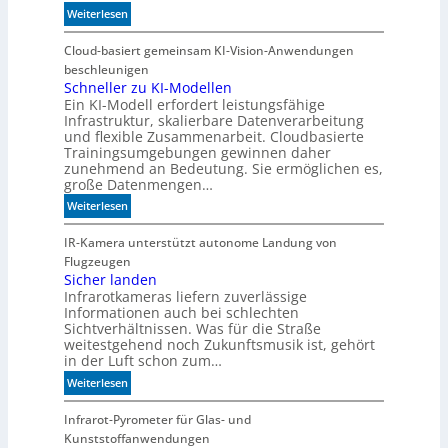
:
Weiterlesen
W
e
Cloud-basiert gemeinsam KI-Vision-Anwendungen
n
beschleunigen
n
Schneller zu KI-Modellen
Ein KI-Modell erfordert leistungsfähige
d
Infrastruktur, skalierbare Datenverarbeitung
i
und flexible Zusammenarbeit. Cloudbasierte
e
Trainingsumgebungen gewinnen daher
K
zunehmend an Bedeutung. Sie ermöglichen es,
I
große Datenmengen…
m
:
Weiterlesen
i
S
t
c
IR-Kamera unterstützt autonome Landung von
d
h
Flugzeugen
e
n
Sicher landen
n
Infrarotkameras liefern zuverlässige
e
k
Informationen auch bei schlechten
l
t
Sichtverhältnissen. Was für die Straße
l
weitestgehend noch Zukunftsmusik ist, gehört
e
in der Luft schon zum…
r
:
Weiterlesen
z
S
u
i
Infrarot-Pyrometer für Glas- und
K
c
Kunststoffanwendungen
I