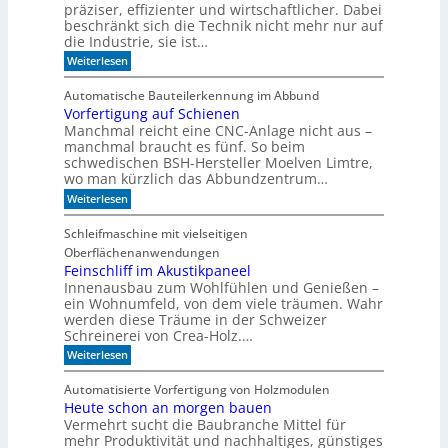
n
t
präziser, effizienter und wirtschaftlicher. Dabei
ü
d
c
beschränkt sich die Technik nicht mehr nur auf
s
e
h
die Industrie, sie ist…
o
r
e
r
:
Weiterlesen
S
r
W
e
e
r
a
r
e
Automatische Bauteilerkennung im Abbund
n
n
i
g
Vorfertigung auf Schienen
n
e
a
Manchmal reicht eine CNC-Anlage nicht aus –
l
l
o
manchmal braucht es fünf. So beim
h
schwedischen BSH-Hersteller Moelven Limtre,
n
wo man kürzlich das Abbundzentrum…
t
:
Weiterlesen
s
V
i
o
c
Schleifmaschine mit vielseitigen
r
h
Oberflächenanwendungen
f
C
e
Feinschliff im Akustikpaneel
N
r
C
Innenausbau zum Wohlfühlen und Genießen –
t
-
ein Wohnumfeld, von dem viele träumen. Wahr
i
T
werden diese Träume in der Schweizer
g
e
Schreinerei von Crea-Holz.…
u
c
n
:
h
Weiterlesen
g
F
n
a
e
i
Automatisierte Vorfertigung von Holzmodulen
u
i
k
Heute schon an morgen bauen
f
n
?
S
Vermehrt sucht die Baubranche Mittel für
s
c
c
mehr Produktivität und nachhaltiges, günstiges