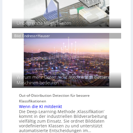
s
i
o
n
f
Unbegrenzte Möglichkeiten
ü
r
Bild: Endress+Hauser
d
i
e
K
I
-
Ä
r
Warum mehr Daten nicht automatisch bessere
a
Maschinen bedeuten
Out-of-Distribution Detection für bessere
Klassifikationen
Wenn die KI mitdenkt
Die Deep-Learning-Methode ‚Klassifikation‘
kommt in der industriellen Bildverarbeitung
vielfältig zum Einsatz. Sie ordnet Bilddaten
vordefinierten Klassen zu und unterstützt
automatisierte Entscheidungen im…