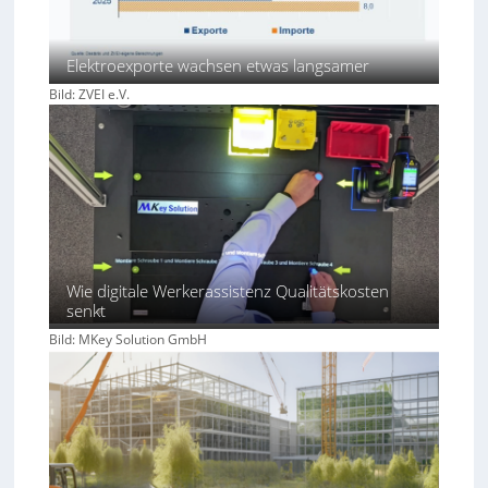
Elektroexporte wachsen etwas langsamer
Bild: ZVEI e.V.
Wie digitale Werkerassistenz Qualitätskosten
senkt
Bild: MKey Solution GmbH