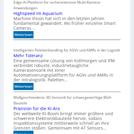
i
t
o
Edge-AI-Plattform für rechenintensive Multi-Kamera-
s
f
i
Anwendungen
c
l
ü
Highspeed im Aquarium
Machine Vision hat sich in den letzten Jahren
s
h
r
fundamental gewandelt. Wo früher einzelne Smart
z
e
m
Cameras…
ä
G
u
h
:
Weiterlesen
e
l
l
H
h
t
e
i
ä
i
Intelligentes Palettenhandling für AGVs und AMRs in der Logistik
n
g
u
v
Mehr Toleranz
h
s
a
Eine gemeinsame Lösung von Kollmorgen und IFM
s
e
r
verbindet robuste, industrietaugliche
p
d
i
Kamerasensorik mit einer
e
Automatisierungsplattform für AGVs und AMRs in
e
a
e
der Intralogistik. Paletten…
h
b
d
:
n
Weiterlesen
l
i
M
u
e
m
e
Maßgeschneiderte 3D-Sensorik für schwergewichtige BGA-
n
S
A
h
Bauteile
g
t
q
r
Präzision für die KI-Ära
e
e
u
Der weltweite KI-Boom bringt immer größere und
T
n
a
u
schwerere Elektronikbauteile hervor, sodass
o
r
e
Inspektionssysteme mittlerweile schnell an ihre
l
i
r
Grenzen stoßen. Gemeinsam mit AT Sensors…
e
u
u
: