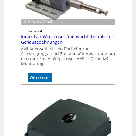
m
o
d
u
Bild: Avibia GmbH
l
e
Sensorik
Induktiver Wegsensor überwacht thermische
m
Gehäusedehnungen
i
t
Avibia erweitert sein Portfolio zur
Schwingungs- und Zustandsüberwachung um
2
den induktiven Wegsensor HEP-100 von MC-
0
Monitoring.
u
n
d
:
Weiterlesen
4
I
0
n
A
d
u
k
t
i
v
e
r