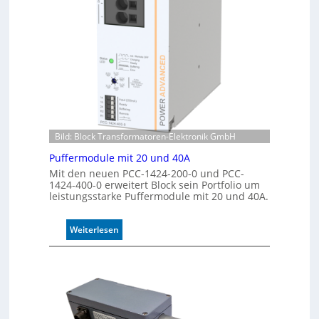
s
n
i
n
e
u
r
n
t
g
e
K
o
n
t
Bild: Block Transformatoren-Elektronik GmbH
r
o
Puffermodule mit 20 und 40A
l
Mit den neuen PCC-1424-200-0 und PCC-
l
1424-400-0 erweitert Block sein Portfolio um
e
leistungsstarke Puffermodule mit 20 und 40A.
:
Weiterlesen
P
u
f
f
e
r