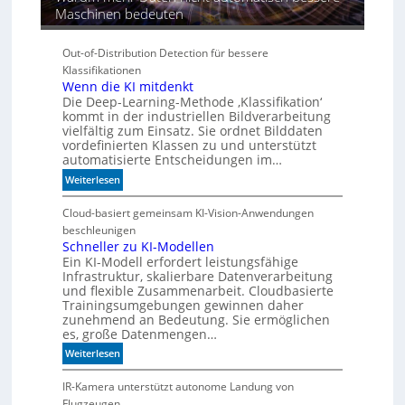
Maschinen bedeuten
Out-of-Distribution Detection für bessere
Klassifikationen
Wenn die KI mitdenkt
Die Deep-Learning-Methode ‚Klassifikation‘
kommt in der industriellen Bildverarbeitung
vielfältig zum Einsatz. Sie ordnet Bilddaten
vordefinierten Klassen zu und unterstützt
automatisierte Entscheidungen im…
:
Weiterlesen
W
e
Cloud-basiert gemeinsam KI-Vision-Anwendungen
n
beschleunigen
n
Schneller zu KI-Modellen
Ein KI-Modell erfordert leistungsfähige
d
Infrastruktur, skalierbare Datenverarbeitung
i
und flexible Zusammenarbeit. Cloudbasierte
e
Trainingsumgebungen gewinnen daher
K
zunehmend an Bedeutung. Sie ermöglichen
I
es, große Datenmengen…
m
:
Weiterlesen
i
S
t
c
IR-Kamera unterstützt autonome Landung von
d
h
Flugzeugen