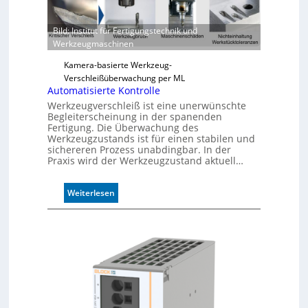
e
r
Bild: Institut für Fertigungstechnik und
l
Werkzeugmaschinen
ä
s
Kamera-basierte Werkzeug-
s
Verschleißüberwachung per ML
i
Automatisierte Kontrolle
g
Werkzeugverschleiß ist eine unerwünschte
e
Begleiterscheinung in der spanenden
D
Fertigung. Die Überwachung des
r
Werkzeugzustands ist für einen stabilen und
sichereren Prozess unabdingbar. In der
u
Praxis wird der Werkzeugzustand aktuell…
c
k
m
:
Weiterlesen
a
A
r
u
k
t
e
o
n
m
e
a
r
t
k
i
e