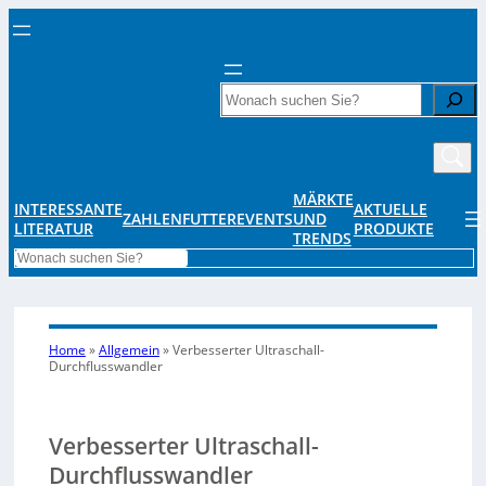
Search
MÄRKTE
INTERESSANTE
AKTUELLE
ZAHLENFUTTER
EVENTS
UND
LITERATUR
PRODUKTE
TRENDS
Search
Home
»
Allgemein
»
Verbesserter Ultraschall-
Durchflusswandler
Verbesserter Ultraschall-
Durchflusswandler