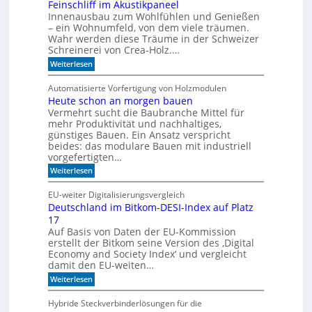
e
Feinschliff im Akustikpaneel
N
r
C
Innenausbau zum Wohlfühlen und Genießen
t
-
– ein Wohnumfeld, von dem viele träumen.
i
T
Wahr werden diese Träume in der Schweizer
g
e
Schreinerei von Crea-Holz.…
u
c
n
:
h
Weiterlesen
g
F
n
a
e
i
Automatisierte Vorfertigung von Holzmodulen
u
i
k
Heute schon an morgen bauen
f
n
?
S
Vermehrt sucht die Baubranche Mittel für
s
c
c
mehr Produktivität und nachhaltiges,
h
h
günstiges Bauen. Ein Ansatz verspricht
i
l
beides: das modulare Bauen mit industriell
e
i
vorgefertigten…
n
f
e
:
f
Weiterlesen
n
H
i
e
m
EU-weiter Digitalisierungsvergleich
u
A
Deutschland im Bitkom-DESI-Index auf Platz
t
k
17
e
u
s
s
Auf Basis von Daten der EU-Kommission
c
t
erstellt der Bitkom seine Version des ‚Digital
h
i
Economy and Society Index‘ und vergleicht
o
k
damit den EU-weiten…
n
p
a
a
:
Weiterlesen
n
n
D
m
e
e
Hybride Steckverbinderlösungen für die
o
e
u