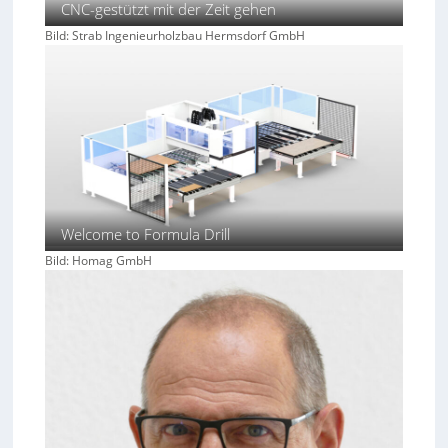
CNC-gestützt mit der Zeit gehen
a
t
Bild: Strab Ingenieurholzbau Hermsdorf GmbH
z
1
7
Welcome to Formula Drill
Bild: Homag GmbH