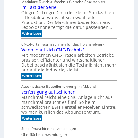
Modulare Durchlauftechnik für hohe Stückzahlen
i
n
Im Takt der Serie
d
e
Ob große Losgrößen oder kleine Stückzahlen
e
r
r
– Flexibilität wünscht sich wohl jede
t
B
Produktion. Der Maschinenbauer Koch aus
o
e
Leopoldshöhe fertigt die dafür passenden…
r
I
:
Weiterlesen
k
R
I
e
m
-
z
CNC-Portalfräsmaschinen für das Holzhandwerk
T
u
S
Wann lohnt sich CNC-Technik?
a
m
e
Mit modernen CNC-Fräsen arbeiten Betriebe
k
B
n
t
präziser, effizienter und wirtschaftlicher.
ü
d
c
Dabei beschränkt sich die Technik nicht mehr
s
e
h
nur auf die Industrie, sie ist…
o
r
e
r
:
Weiterlesen
S
r
W
e
e
r
a
r
e
Automatische Bauteilerkennung im Abbund
n
n
i
g
Vorfertigung auf Schienen
n
e
a
Manchmal reicht eine CNC-Anlage nicht aus –
l
l
o
manchmal braucht es fünf. So beim
h
schwedischen BSH-Hersteller Moelven Limtre,
n
wo man kürzlich das Abbundzentrum…
t
:
Weiterlesen
s
V
i
o
c
Schleifmaschine mit vielseitigen
r
h
Oberflächenanwendungen
f
C