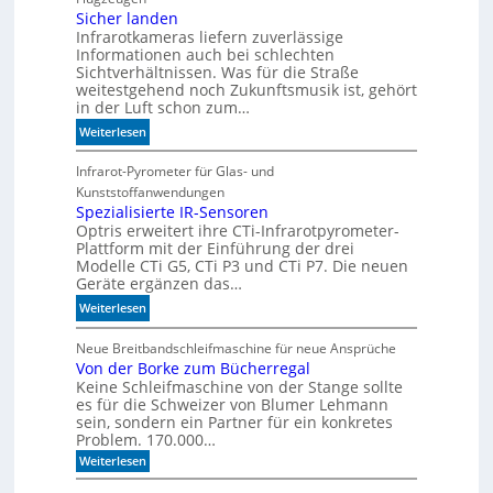
e
n
Sicher landen
n
Infrarotkameras liefern zuverlässige
e
k
Informationen auch bei schlechten
l
t
Sichtverhältnissen. Was für die Straße
l
weitestgehend noch Zukunftsmusik ist, gehört
e
in der Luft schon zum…
r
:
Weiterlesen
z
S
u
i
Infrarot-Pyrometer für Glas- und
K
c
Kunststoffanwendungen
I
h
Spezialisierte IR-Sensoren
-
Optris erweitert ihre CTi-Infrarotpyrometer-
e
M
Plattform mit der Einführung der drei
r
o
Modelle CTi G5, CTi P3 und CTi P7. Die neuen
l
d
Geräte ergänzen das…
a
e
:
Weiterlesen
n
l
S
d
l
p
Neue Breitbandschleifmaschine für neue Ansprüche
e
e
Von der Borke zum Bücherregal
e
n
n
Keine Schleifmaschine von der Stange sollte
z
es für die Schweizer von Blumer Lehmann
i
sein, sondern ein Partner für ein konkretes
a
Problem. 170.000…
l
:
Weiterlesen
i
V
s
o