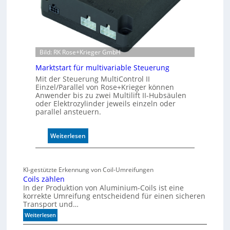
W
e
g
s
e
Bild: RK Rose+Krieger GmbH
n
s
Marktstart für multivariable Steuerung
o
Mit der Steuerung MultiControl II
r
Einzel/Parallel von Rose+Krieger können
Anwender bis zu zwei Multilift II-Hubsäulen
ü
oder Elektrozylinder jeweils einzeln oder
b
parallel ansteuern.
e
r
w
:
Weiterlesen
a
M
c
a
h
r
KI-gestützte Erkennung von Coil-Umreifungen
t
k
Coils zählen
t
t
In der Produktion von Aluminium-Coils ist eine
h
s
korrekte Umreifung entscheidend für einen sicheren
e
Transport und…
t
r
a
:
Weiterlesen
m
r
C