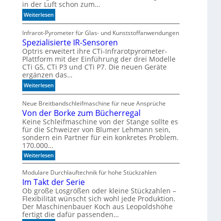
in der Luft schon zum…
r
:
Weiterlesen
z
S
u
i
Infrarot-Pyrometer für Glas- und Kunststoffanwendungen
K
Spezialisierte IR-Sensoren
c
I
h
Optris erweitert ihre CTi-Infrarotpyrometer-
-
Plattform mit der Einführung der drei Modelle
e
M
CTi G5, CTi P3 und CTi P7. Die neuen Geräte
r
o
ergänzen das…
l
d
:
a
Weiterlesen
e
S
n
l
p
d
Neue Breitbandschleifmaschine für neue Ansprüche
l
Von der Borke zum Bücherregal
e
e
e
z
n
Keine Schleifmaschine von der Stange sollte es
n
für die Schweizer von Blumer Lehmann sein,
i
sondern ein Partner für ein konkretes Problem.
a
170.000…
l
:
Weiterlesen
i
V
s
o
Modulare Durchlauftechnik für hohe Stückzahlen
i
n
Im Takt der Serie
d
e
e
Ob große Losgrößen oder kleine Stückzahlen –
r
r
Flexibilität wünscht sich wohl jede Produktion.
t
B
Der Maschinenbauer Koch aus Leopoldshöhe
e
o
fertigt die dafür passenden…
r
I