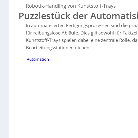
wiederverwendbare Lösungen und die Integration von Sensortechnol
Robotik-Handling von Kunststoff-Trays
ermöglicht.
Puzzlestück der Automatis
In automatisierten Fertigungsprozessen sind die prä
für reibungslose Abläufe. Dies gilt sowohl für Taktze
Kunststoff-Trays spielen dabei eine zentrale Rolle, d
Bearbeitungsstationen dienen.
Automation
Sorry, no results.
Please try another keyword