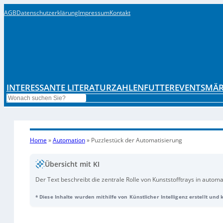
AGB
Datenschutzerklärung
Impressum
Kontakt
INTERESSANTE LITERATUR
ZAHLENFUTTER
EVENTS
MÄR
Search
Home
»
Automation
»
Puzzlestück der Automatisierung
Übersicht mit KI
Der Text beschreibt die zentrale Rolle von Kunststofftrays in autom
Fördersystemen, Robotern und Bearbeitungsstationen und werden sp
* Diese Inhalte wurden mithilfe von Künstlicher Intelligenz erstellt und
präzise und sichere Handhabung durch Industrieroboter, ermöglichen
bestehende Fertigungs- und Logistiksysteme. Branchenübergreifen
Elektronikproduktion, CNC-Bearbeitungszentren und Schweißanlagen.