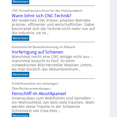
:
k
Weiterlesen
R
I
e
-
m
z
CNC-Portalfräsmaschinen für das Holzhandwerk
T
u
S
Wann lohnt sich CNC-Technik?
a
m
e
k
B
Mit modernen CNC-Fräsen arbeiten Betriebe
n
t
ü
präziser, effizienter und wirtschaftlicher. Dabei
s
d
c
beschränkt sich die Technik nicht mehr nur auf
e
h
o
die Industrie, sie ist…
r
e
r
:
S
Weiterlesen
r
e
W
e
r
a
r
e
n
Automatische Bauteilerkennung im Abbund
n
i
g
Vorfertigung auf Schienen
n
e
a
l
Manchmal reicht eine CNC-Anlage nicht aus –
l
o
manchmal braucht es fünf. So beim
h
schwedischen BSH-Hersteller Moelven Limtre,
n
wo man kürzlich das Abbundzentrum…
t
:
s
Weiterlesen
V
i
o
c
Schleifmaschine mit vielseitigen
r
h
Oberflächenanwendungen
f
C
e
N
Feinschliff im Akustikpaneel
r
C
Innenausbau zum Wohlfühlen und Genießen –
t
-
ein Wohnumfeld, von dem viele träumen. Wahr
i
T
werden diese Träume in der Schweizer
g
e
Schreinerei von Crea-Holz.…
u
c
n
h
:
Weiterlesen