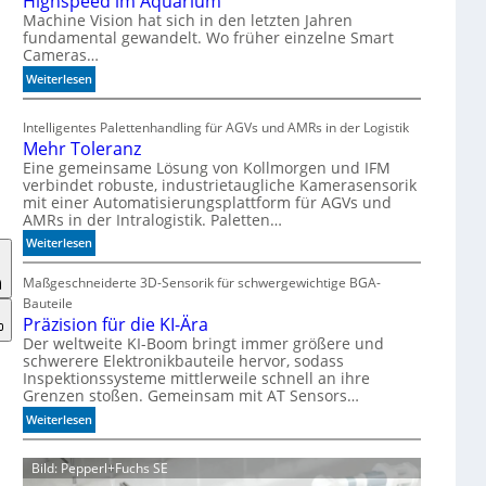
Highspeed im Aquarium
s
Machine Vision hat sich in den letzten Jahren
fundamental gewandelt. Wo früher einzelne Smart
z
Cameras…
ä
h
:
Weiterlesen
l
H
e
i
Intelligentes Palettenhandling für AGVs und AMRs in der Logistik
n
g
Mehr Toleranz
h
Eine gemeinsame Lösung von Kollmorgen und IFM
s
verbindet robuste, industrietaugliche Kamerasensorik
p
mit einer Automatisierungsplattform für AGVs und
e
AMRs in der Intralogistik. Paletten…
e
:
Weiterlesen
d
M
i
e
Maßgeschneiderte 3D-Sensorik für schwergewichtige BGA-
m
h
Bauteile
A
r
Präzision für die KI-Ära
q
T
Der weltweite KI-Boom bringt immer größere und
u
schwerere Elektronikbauteile hervor, sodass
o
a
Inspektionssysteme mittlerweile schnell an ihre
l
r
Grenzen stoßen. Gemeinsam mit AT Sensors…
e
i
r
:
Weiterlesen
u
a
P
m
n
r
Bild: Pepperl+Fuchs SE
z
ä