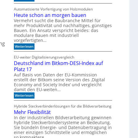
g
n
F
a
i
e
Automatisierte Vorfertigung von Holzmodulen
u
k
i
f
Heute schon an morgen bauen
?
n
S
s
Vermehrt sucht die Baubranche Mittel für
c
c
mehr Produktivität und nachhaltiges, günstiges
h
h
Bauen. Ein Ansatz verspricht beides: das
i
l
modulare Bauen mit industriell
e
i
vorgefertigten…
n
f
ung
e
f
:
Weiterlesen
n
i
H
m
e
EU-weiter Digitalisierungsvergleich
A
u
Deutschland im Bitkom-DESI-Index auf
k
t
u
e
Platz 17
s
s
Auf Basis von Daten der EU-Kommission
t
c
erstellt der Bitkom seine Version des ‚Digital
i
h
Economy and Society Index‘ und vergleicht
k
o
p
damit den EU-weiten…
n
a
a
:
Weiterlesen
n
n
D
e
m
e
Hybride Steckverbinderlösungen für die Bildverarbeitung
e
o
u
l
r
Mehr Flexibilität
t
g
s
In der industriellen Bildverarbeitung gewinnen
e
c
hybride Steckverbindersysteme an Bedeutung.
n
h
Sie bündeln Energie- und Datenübertragung in
b
l
einer einzigen Schnittstelle und ermöglichen
a
a
u
so kompaktere…