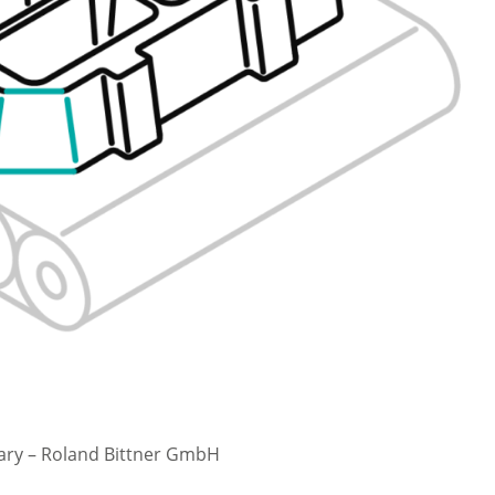
mary – Roland Bittner GmbH