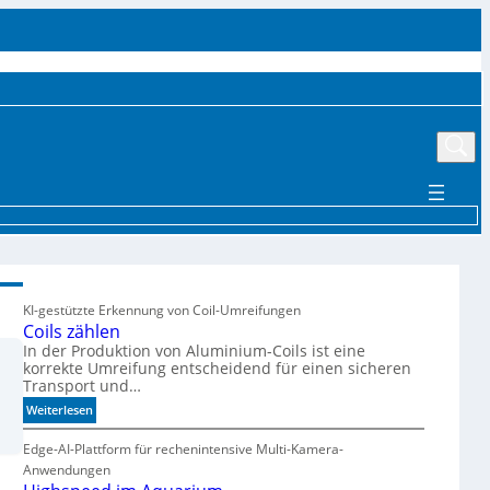
UTTER
EVENTS
MÄRKTE UND TRENDS
AKTUELLE PRODUKTE
MEHR
KI-gestützte Erkennung von Coil-Umreifungen
Coils zählen
In der Produktion von Aluminium-Coils ist eine
korrekte Umreifung entscheidend für einen sicheren
Transport und…
:
Weiterlesen
C
o
Edge-AI-Plattform für rechenintensive Multi-Kamera-
i
Anwendungen
l