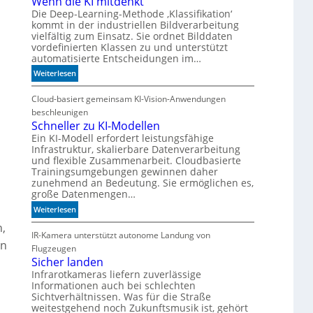
Wenn die KI mitdenkt
Die Deep-Learning-Methode ‚Klassifikation‘
kommt in der industriellen Bildverarbeitung
vielfältig zum Einsatz. Sie ordnet Bilddaten
vordefinierten Klassen zu und unterstützt
automatisierte Entscheidungen im…
:
Weiterlesen
W
e
Cloud-basiert gemeinsam KI-Vision-Anwendungen
n
beschleunigen
n
Schneller zu KI-Modellen
d
Ein KI-Modell erfordert leistungsfähige
Infrastruktur, skalierbare Datenverarbeitung
i
und flexible Zusammenarbeit. Cloudbasierte
e
Trainingsumgebungen gewinnen daher
K
zunehmend an Bedeutung. Sie ermöglichen es,
I
große Datenmengen…
m
:
Weiterlesen
i
S
t
n,
c
IR-Kamera unterstützt autonome Landung von
d
en
h
Flugzeugen
e
n
Sicher landen
n
e
Infrarotkameras liefern zuverlässige
k
Informationen auch bei schlechten
l
t
Sichtverhältnissen. Was für die Straße
l
weitestgehend noch Zukunftsmusik ist, gehört
e