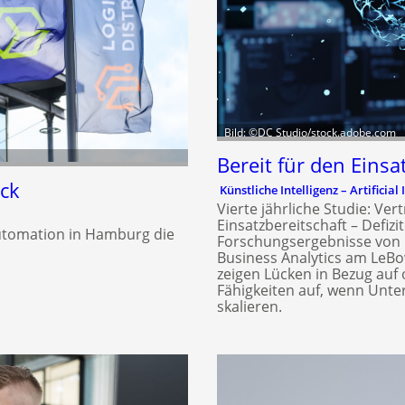
Bild: ©DC Studio/stock.adobe.com
Bereit für den Einsa
ck
Künstliche Intelligenz – Artificial 
Vierte jährliche Studie: Ver
Einsatzbereitschaft – Defiz
Automation in Hamburg die
Forschungsergebnisse von P
Business Analytics am LeBow
zeigen Lücken in Bezug auf
Fähigkeiten auf, wenn Unt
skalieren.