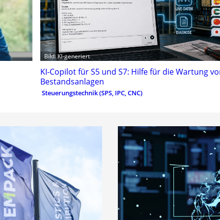
Bild: KI-generiert
KI-Copilot für S5 und S7: Hilfe für die Wartung v
Bestandsanlagen
Steuerungstechnik (SPS, IPC, CNC)