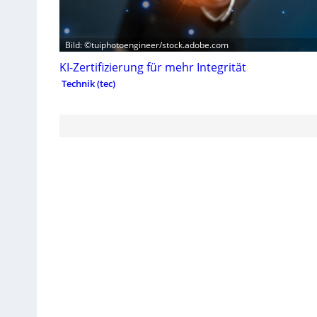
Bild: ©tuiphotoengineer/stock.adobe.com
KI-Zertifizierung für mehr Integrität
Technik (tec)