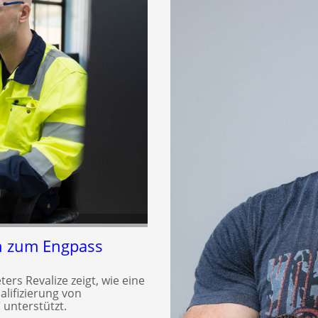
n zum Engpass
rs Revalize zeigt, wie eine
lifizierung von
 unterstützt.