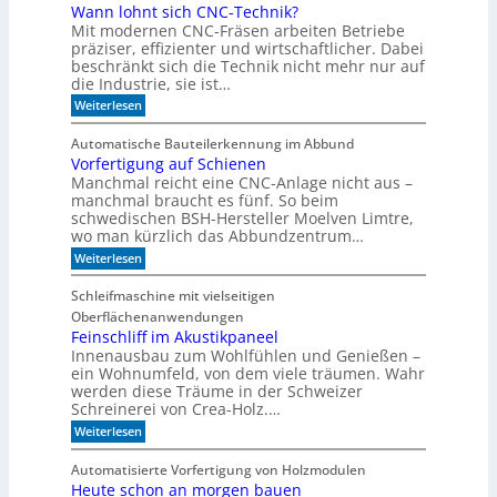
u
g
Wann lohnt sich CNC-Technik?
a
m
e
Mit modernen CNC-Fräsen arbeiten Betriebe
k
B
h
t
präziser, effizienter und wirtschaftlicher. Dabei
ü
e
d
c
beschränkt sich die Technik nicht mehr nur auf
n
e
h
die Industrie, sie ist…
r
e
:
Weiterlesen
S
r
W
e
r
a
r
e
Automatische Bauteilerkennung im Abbund
n
i
g
Vorfertigung auf Schienen
n
e
a
Manchmal reicht eine CNC-Anlage nicht aus –
l
l
o
manchmal braucht es fünf. So beim
h
schwedischen BSH-Hersteller Moelven Limtre,
n
wo man kürzlich das Abbundzentrum…
t
:
Weiterlesen
s
V
i
o
c
Schleifmaschine mit vielseitigen
r
h
Oberflächenanwendungen
f
C
e
Feinschliff im Akustikpaneel
N
r
C
Innenausbau zum Wohlfühlen und Genießen –
t
-
ein Wohnumfeld, von dem viele träumen. Wahr
i
T
werden diese Träume in der Schweizer
g
e
Schreinerei von Crea-Holz.…
u
c
n
:
h
Weiterlesen
g
F
n
a
e
i
Automatisierte Vorfertigung von Holzmodulen
u
i
k
Heute schon an morgen bauen
f
n
?