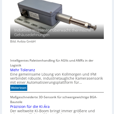
Induktiver Wegsensor überwacht thermische
Gehäusedehnungen
Bild: Avibia GmbH
Intelligentes Palettenhandling für AGVs und AMRs in der
Logistik
Mehr Toleranz
Eine gemeinsame Lösung von Kollmorgen und IFM
verbindet robuste, industrietaugliche Kamerasensorik
mit einer Automatisierungsplattform für…
:
Weiterlesen
M
e
Maßgeschneiderte 3D-Sensorik für schwergewichtige BGA-
h
Bauteile
r
Präzision für die KI-Ära
Der weltweite KI-Boom bringt immer größere und
T