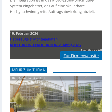
Die Integration ist in das Movu-Escala-Bin-Shuttle-
System eingebettet, das auf eine skalierbare
Hochgeschwindigkeits-Auftragsabwicklung abzielt.
19. Februar 2026
Hebezeuge & Montagehilfen
ROBOTIK UND PRODUKTION 2 (April) 2025
Cognibotics AB
Zur Firmenwebsite
MEHR ZUM THEMA
Bild: Advantech Co., Ltd.