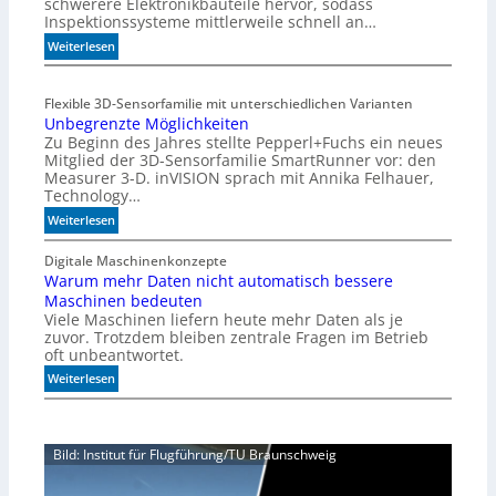
schwerere Elektronikbauteile hervor, sodass
o
Inspektionssysteme mittlerweile schnell an…
l
e
:
Weiterlesen
r
P
a
r
Flexible 3D-Sensorfamilie mit unterschiedlichen Varianten
n
ä
Unbegrenzte Möglichkeiten
z
z
Zu Beginn des Jahres stellte Pepperl+Fuchs ein neues
i
Mitglied der 3D-Sensorfamilie SmartRunner vor: den
s
Measurer 3-D. inVISION sprach mit Annika Felhauer,
i
Technology…
o
:
Weiterlesen
n
U
f
n
Digitale Maschinenkonzepte
ü
Warum mehr Daten nicht automatisch bessere
b
r
Maschinen bedeuten
e
d
Viele Maschinen liefern heute mehr Daten als je
g
i
zuvor. Trotzdem bleiben zentrale Fragen im Betrieb
r
e
oft unbeantwortet.
e
K
:
n
Weiterlesen
I
W
z
-
a
t
Ä
r
e
r
Bild: Institut für Flugführung/TU Braunschweig
u
M
a
m
ö