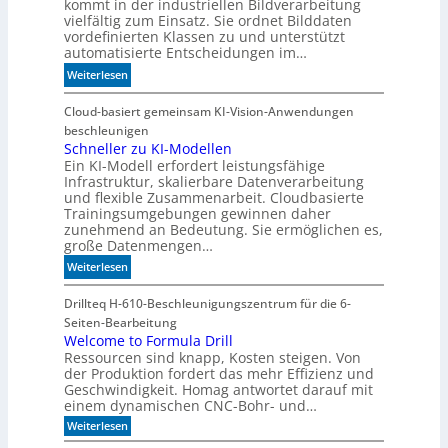
kommt in der industriellen Bildverarbeitung
l
t
vielfältig zum Einsatz. Sie ordnet Bilddaten
e
k
vordefinierten Klassen zu und unterstützt
x
o
automatisierte Entscheidungen im…
i
m
:
Weiterlesen
b
-
W
i
D
e
Cloud-basiert gemeinsam KI-Vision-Anwendungen
l
E
n
beschleunigen
i
S
n
Schneller zu KI-Modellen
t
I
Ein KI-Modell erfordert leistungsfähige
d
ä
-
Infrastruktur, skalierbare Datenverarbeitung
i
t
I
und flexible Zusammenarbeit. Cloudbasierte
e
n
Trainingsumgebungen gewinnen daher
K
d
zunehmend an Bedeutung. Sie ermöglichen es,
I
e
große Datenmengen…
m
x
:
Weiterlesen
i
a
S
t
u
c
Drillteq H-610-Beschleunigungszentrum für die 6-
d
f
h
Seiten-Bearbeitung
e
P
n
Welcome to Formula Drill
n
l
Ressourcen sind knapp, Kosten steigen. Von
e
k
a
der Produktion fordert das mehr Effizienz und
l
t
t
Geschwindigkeit. Homag antwortet darauf mit
l
einem dynamischen CNC-Bohr- und…
z
e
1
:
Weiterlesen
r
W
7
z