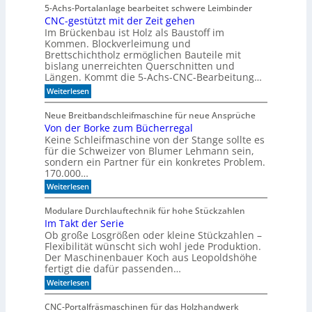
e
5-Achs-Portalanlage bearbeitet schwere Leimbinder
u
l
CNC-gestützt mit der Zeit gehen
c
K
Im Brückenbau ist Holz als Baustoff im
o
I
m
Kommen. Blockverleimung und
-
e
Brettschichtholz ermöglichen Bauteile mit
M
t
bislang unerreichten Querschnitten und
o
o
Längen. Kommt die 5-Achs-CNC-Bearbeitung…
F
d
:
o
Weiterlesen
e
C
r
N
m
l
Neue Breitbandschleifmaschine für neue Ansprüche
C
u
l
Von der Borke zum Bücherregal
-
l
e
Keine Schleifmaschine von der Stange sollte es
g
a
e
n
D
für die Schweizer von Blumer Lehmann sein,
s
r
sondern ein Partner für ein konkretes Problem.
t
i
170.000…
ü
l
:
Weiterlesen
t
l
V
z
o
t
Modulare Durchlauftechnik für hohe Stückzahlen
n
m
Im Takt der Serie
d
i
Ob große Losgrößen oder kleine Stückzahlen –
e
t
r
Flexibilität wünscht sich wohl jede Produktion.
d
B
e
Der Maschinenbauer Koch aus Leopoldshöhe
o
r
fertigt die dafür passenden…
r
Z
:
Weiterlesen
k
e
I
e
i
m
z
t
CNC-Portalfräsmaschinen für das Holzhandwerk
T