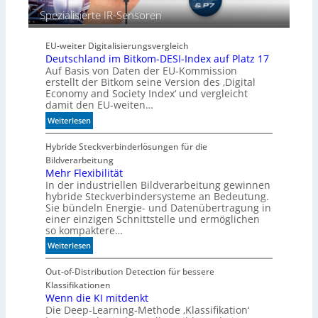
b
Spezialisierte IR-Sensoren
e
s
s
EU-weiter Digitalisierungsvergleich
e
Deutschland im Bitkom-DESI-Index auf Platz 17
r
Auf Basis von Daten der EU-Kommission
e
erstellt der Bitkom seine Version des ‚Digital
M
Economy and Society Index‘ und vergleicht
damit den EU-weiten…
a
s
:
Weiterlesen
c
D
h
e
Hybride Steckverbinderlösungen für die
i
u
Bildverarbeitung
n
t
Mehr Flexibilität
e
In der industriellen Bildverarbeitung gewinnen
s
n
hybride Steckverbindersysteme an Bedeutung.
c
Sie bündeln Energie- und Datenübertragung in
b
h
einer einzigen Schnittstelle und ermöglichen
e
l
so kompaktere…
d
a
e
:
Weiterlesen
n
u
M
d
t
e
Out-of-Distribution Detection für bessere
i
e
h
Klassifikationen
m
n
r
Wenn die KI mitdenkt
B
Die Deep-Learning-Methode ‚Klassifikation‘
F
i