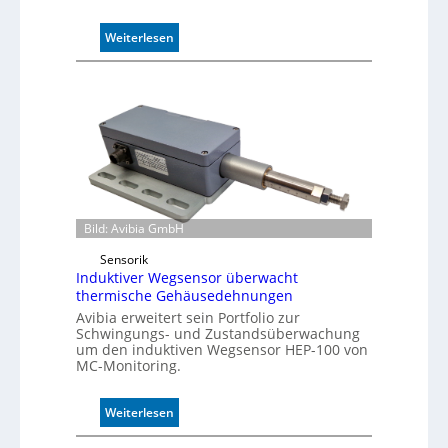
:
Weiterlesen
P
u
f
f
e
r
m
o
d
u
Bild: Avibia GmbH
l
Sensorik
e
Induktiver Wegsensor überwacht
m
thermische Gehäusedehnungen
i
Avibia erweitert sein Portfolio zur
t
Schwingungs- und Zustandsüberwachung
2
um den induktiven Wegsensor HEP-100 von
0
MC-Monitoring.
u
n
:
Weiterlesen
d
I
4