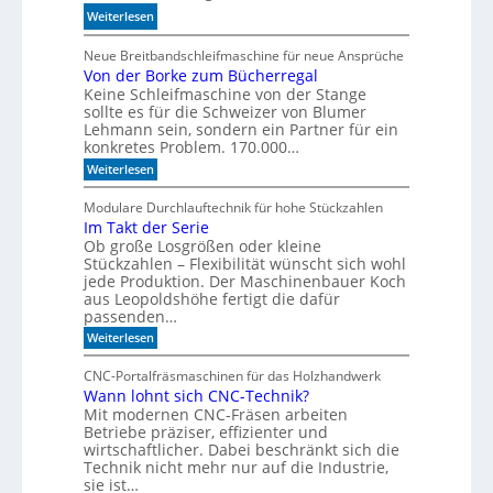
e
:
Weiterlesen
n
l
S
d
l
p
Neue Breitbandschleifmaschine für neue Ansprüche
e
e
Von der Borke zum Bücherregal
e
n
n
Keine Schleifmaschine von der Stange
z
sollte es für die Schweizer von Blumer
i
Lehmann sein, sondern ein Partner für ein
a
konkretes Problem. 170.000…
l
:
Weiterlesen
i
V
s
o
Modulare Durchlauftechnik für hohe Stückzahlen
i
n
Im Takt der Serie
d
e
Ob große Losgrößen oder kleine
e
r
r
Stückzahlen – Flexibilität wünscht sich wohl
t
B
jede Produktion. Der Maschinenbauer Koch
o
e
aus Leopoldshöhe fertigt die dafür
r
I
passenden…
k
R
:
e
Weiterlesen
-
I
z
m
u
S
CNC-Portalfräsmaschinen für das Holzhandwerk
T
m
e
Wann lohnt sich CNC-Technik?
a
B
n
Mit modernen CNC-Fräsen arbeiten
k
ü
t
c
Betriebe präziser, effizienter und
s
d
h
wirtschaftlicher. Dabei beschränkt sich die
o
e
e
Technik nicht mehr nur auf die Industrie,
r
r
r
sie ist…
e
S
r