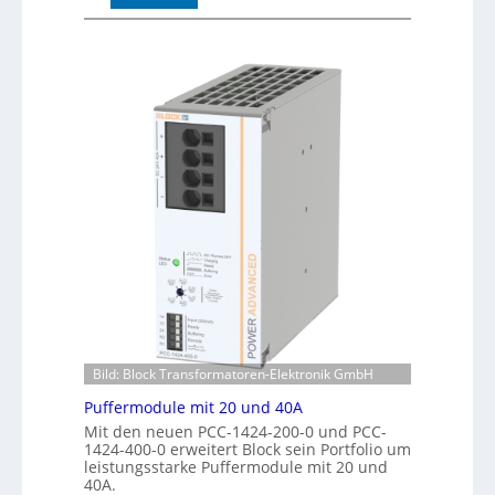
A
r
u
k
t
e
o
n
m
e
a
r
t
k
i
e
s
n
i
n
e
u
r
n
t
g
e
K
o
n
t
Bild: Block Transformatoren-Elektronik GmbH
r
Puffermodule mit 20 und 40A
o
Mit den neuen PCC-1424-200-0 und PCC-
l
1424-400-0 erweitert Block sein Portfolio um
l
leistungsstarke Puffermodule mit 20 und
e
40A.