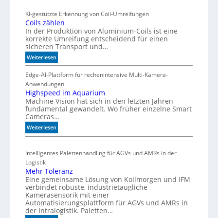
c
r
h
KI-gestützte Erkennung von Coil-Umreifungen
k
Coils zählen
t
t
In der Produktion von Aluminium-Coils ist eine
t
s
korrekte Umreifung entscheidend für einen
h
sicheren Transport und…
t
e
a
:
Weiterlesen
r
r
C
m
t
o
Edge-AI-Plattform für rechenintensive Multi-Kamera-
i
f
i
Anwendungen
s
l
ü
Highspeed im Aquarium
c
Machine Vision hat sich in den letzten Jahren
s
r
h
fundamental gewandelt. Wo früher einzelne Smart
z
m
e
Cameras…
ä
u
G
h
:
Weiterlesen
l
e
l
H
t
h
e
i
i
ä
Intelligentes Palettenhandling für AGVs und AMRs in der
n
g
v
u
Logistik
h
a
Mehr Toleranz
s
s
r
Eine gemeinsame Lösung von Kollmorgen und IFM
p
e
i
verbindet robuste, industrietaugliche
e
d
a
Kamerasensorik mit einer
e
e
Automatisierungsplattform für AGVs und AMRs in
b
d
h
der Intralogistik. Paletten…
l
i
n