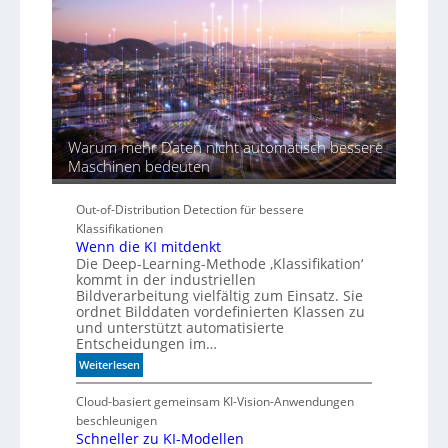
K
I
-
Ä
r
a
Warum mehr Daten nicht automatisch bessere
Maschinen bedeuten
Out-of-Distribution Detection für bessere
Klassifikationen
Wenn die KI mitdenkt
Die Deep-Learning-Methode ‚Klassifikation‘
kommt in der industriellen
Bildverarbeitung vielfältig zum Einsatz. Sie
ordnet Bilddaten vordefinierten Klassen zu
und unterstützt automatisierte
Entscheidungen im…
:
Weiterlesen
W
e
Cloud-basiert gemeinsam KI-Vision-Anwendungen
n
beschleunigen
n
Schneller zu KI-Modellen