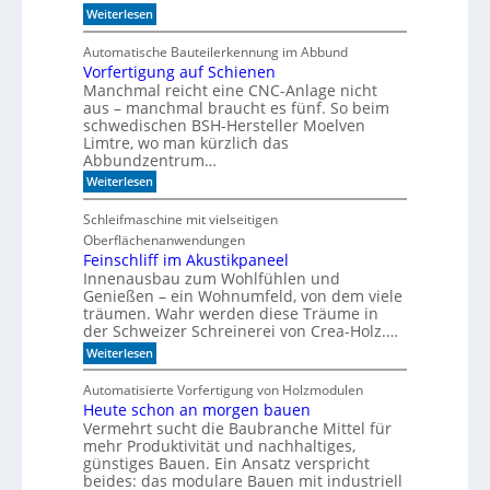
:
e
Weiterlesen
e
n
W
r
g
a
i
a
Automatische Bauteilerkennung im Abbund
n
e
l
Vorfertigung auf Schienen
n
Manchmal reicht eine CNC-Anlage nicht
l
o
aus – manchmal braucht es fünf. So beim
h
schwedischen BSH-Hersteller Moelven
n
Limtre, wo man kürzlich das
t
Abbundzentrum…
s
:
i
Weiterlesen
V
c
o
h
Schleifmaschine mit vielseitigen
r
C
Oberflächenanwendungen
f
N
e
C
Feinschliff im Akustikpaneel
r
-
Innenausbau zum Wohlfühlen und
t
T
Genießen – ein Wohnumfeld, von dem viele
i
e
träumen. Wahr werden diese Träume in
g
c
der Schweizer Schreinerei von Crea-Holz.…
u
h
n
n
:
Weiterlesen
g
i
F
a
k
e
Automatisierte Vorfertigung von Holzmodulen
u
?
i
Heute schon an morgen bauen
f
n
S
Vermehrt sucht die Baubranche Mittel für
s
c
c
mehr Produktivität und nachhaltiges,
h
h
günstiges Bauen. Ein Ansatz verspricht
i
l
beides: das modulare Bauen mit industriell
e
i