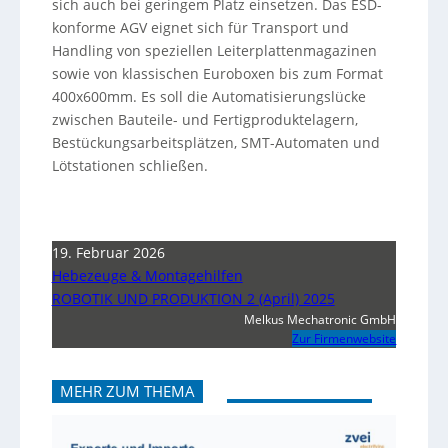
sich auch bei geringem Platz einsetzen. Das ESD-
konforme AGV eignet sich für Transport und
Handling von speziellen Leiterplattenmagazinen
sowie von klassischen Euroboxen bis zum Format
400x600mm. Es soll die Automatisierungslücke
zwischen Bauteile- und Fertigproduktelagern,
Bestückungsarbeitsplätzen, SMT-Automaten und
Lötstationen schließen.
19. Februar 2026
Hebezeuge & Montagehilfen
ROBOTIK UND PRODUKTION 2 (April) 2025
Melkus Mechatronic GmbH
Zur Firmenwebsite
MEHR ZUM THEMA