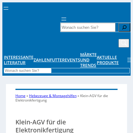
Search
MÄRKTE
INTERESSANTE
AKTUELLE
ZAHLENFUTTER
EVENTS
UND
LITERATUR
PRODUKTE
TRENDS
Search
Home
»
Hebezeuge & Montagehilfen
»
Klein-AGV für die
Elektronikfertigung
Klein-AGV für die
Elektronikfertigung