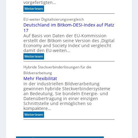
vorgefertigten…
n
f
e
:
f
Weiterlesen
n
H
i
e
m
EU-weiter Digitalisierungsvergleich
u
A
Deutschland im Bitkom-DESI-Index auf Platz
t
k
17
e
u
s
s
Auf Basis von Daten der EU-Kommission
c
t
erstellt der Bitkom seine Version des ‚Digital
h
i
Economy and Society Index‘ und vergleicht
o
k
damit den EU-weiten…
n
p
a
a
:
Weiterlesen
n
n
D
m
e
e
Hybride Steckverbinderlösungen für die
o
e
u
Bildverarbeitung
r
l
t
g
s
Mehr Flexibilität
e
c
In der industriellen Bildverarbeitung
n
h
gewinnen hybride Steckverbindersysteme
b
l
an Bedeutung. Sie bündeln Energie- und
a
a
Datenübertragung in einer einzigen
u
n
Schnittstelle und ermöglichen so
e
d
n
kompaktere…
i
m
:
Weiterlesen
B
M
i
e
t
h
k
r
o
F
m