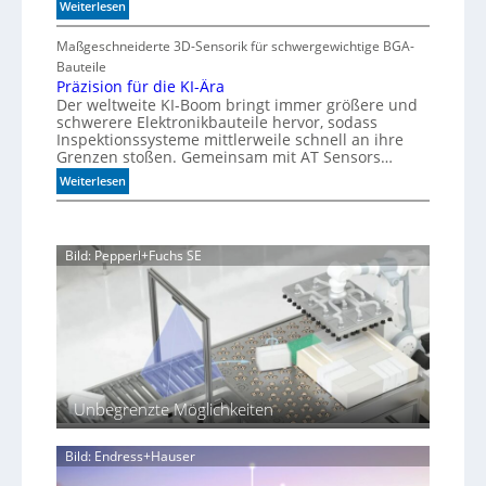
:
Weiterlesen
e
m
u
M
S
A
n
e
Maßgeschneiderte 3D-Sensorik für schwergewichtige BGA-
t
q
g
h
Bauteile
e
u
e
r
Präzision für die KI-Ära
a
u
n
Der weltweite KI-Boom bringt immer größere und
T
r
e
schwerere Elektronikbauteile hervor, sodass
o
i
r
Inspektionssysteme mittlerweile schnell an ihre
l
u
u
Grenzen stoßen. Gemeinsam mit AT Sensors…
e
m
n
:
Weiterlesen
r
g
P
a
r
n
ä
z
Bild: Pepperl+Fuchs SE
z
i
s
i
o
n
f
ü
Unbegrenzte Möglichkeiten
r
d
i
Bild: Endress+Hauser
e