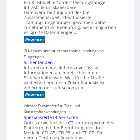
Ein KI-Modell erfordert leistungsfähige
d
Infrastruktur, skalierbare
i
Datenverarbeitung und flexible
e
Zusammenarbeit. Cloudbasierte
K
Trainingsumgebungen gewinnen daher
I
zunehmend an Bedeutung. Sie ermöglichen
m
es, große Datenmengen…
i
:
Weiterlesen
t
S
d
c
IR-Kamera unterstützt autonome Landung von
e
h
Flugzeugen
n
n
Sicher landen
k
Infrarotkameras liefern zuverlässige
e
t
Informationen auch bei schlechten
l
Sichtverhältnissen. Was für die Straße
l
weitestgehend noch Zukunftsmusik ist,
e
gehört in der Luft schon zum…
r
:
Weiterlesen
z
S
u
i
Infrarot-Pyrometer für Glas- und
K
c
Kunststoffanwendungen
I
h
Spezialisierte IR-Sensoren
-
Optris erweitert ihre CTi-Infrarotpyrometer-
e
M
Plattform mit der Einführung der drei
r
o
Modelle CTi G5, CTi P3 und CTi P7. Die
l
d
neuen Geräte ergänzen das…
a