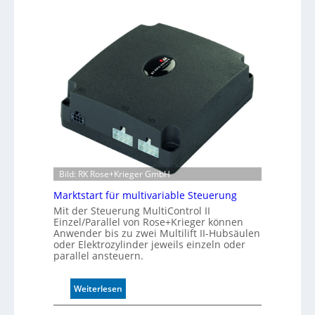
n
0
d
A
u
k
t
i
v
e
r
W
e
g
s
Bild: RK Rose+Krieger GmbH
e
n
Marktstart für multivariable Steuerung
s
Mit der Steuerung MultiControl II
o
Einzel/Parallel von Rose+Krieger können
r
Anwender bis zu zwei Multilift II-Hubsäulen
ü
oder Elektrozylinder jeweils einzeln oder
b
parallel ansteuern.
e
r
:
Weiterlesen
w
M
a
a