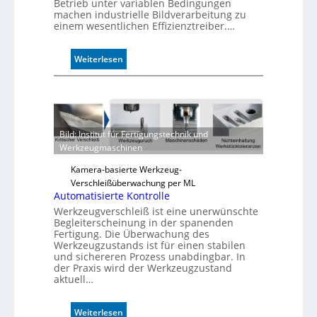
Betrieb unter variablen Bedingungen
machen industrielle Bildverarbeitung zu
einem wesentlichen Effizienztreiber.…
:
Weiterlesen
Z
u
v
e
r
Bild: Institut für Fertigungstechnik und
l
Werkzeugmaschinen
ä
s
Kamera-basierte Werkzeug-
s
Verschleißüberwachung per ML
i
Automatisierte Kontrolle
g
Werkzeugverschleiß ist eine unerwünschte
e
Begleiterscheinung in der spanenden
D
Fertigung. Die Überwachung des
Werkzeugzustands ist für einen stabilen
r
und sichereren Prozess unabdingbar. In
u
der Praxis wird der Werkzeugzustand
c
aktuell…
k
m
:
Weiterlesen
a