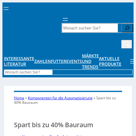
Search
MÄRKTE
INTERESSANTE
AKTUELLE
ZAHLENFUTTER
EVENTS
UND
LITERATUR
PRODUKTE
TRENDS
Search
Home
»
Komponenten für die Automatisierung
»
Spart bis zu
40% Bauraum
Spart bis zu 40% Bauraum