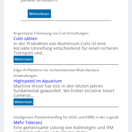
e
r
:
w
Weiterlesen
M
a
a
c
r
h
KI-gestützte Erkennung von Coil-Umreifungen
k
t
Coils zählen
t
t
In der Produktion von Aluminium-Coils ist eine
s
h
korrekte Umreifung entscheidend für einen sicheren
Transport und…
t
e
a
r
:
Weiterlesen
r
m
C
t
i
o
Edge-AI-Plattform für rechenintensive Multi-Kamera-
f
i
s
Anwendungen
l
ü
Highspeed im Aquarium
c
Machine Vision hat sich in den letzten Jahren
s
r
h
fundamental gewandelt. Wo früher einzelne Smart
z
m
e
Cameras…
ä
u
G
h
:
Weiterlesen
l
e
l
H
t
h
e
i
i
ä
Intelligentes Palettenhandling für AGVs und AMRs in der Logistik
n
g
v
u
Mehr Toleranz
h
a
s
Eine gemeinsame Lösung von Kollmorgen und IFM
s
r
e