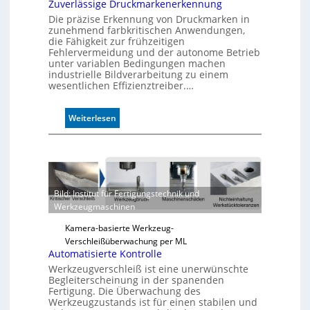
Zuverlässige Druckmarkenerkennung
Die präzise Erkennung von Druckmarken in
zunehmend farbkritischen Anwendungen,
die Fähigkeit zur frühzeitigen
Fehlervermeidung und der autonome Betrieb
unter variablen Bedingungen machen
industrielle Bildverarbeitung zu einem
wesentlichen Effizienztreiber.…
:
Weiterlesen
Z
u
v
e
r
Bild: Institut für Fertigungstechnik und
l
Werkzeugmaschinen
ä
s
Kamera-basierte Werkzeug-
s
Verschleißüberwachung per ML
i
Automatisierte Kontrolle
g
Werkzeugverschleiß ist eine unerwünschte
e
Begleiterscheinung in der spanenden
D
Fertigung. Die Überwachung des
r
Werkzeugzustands ist für einen stabilen und