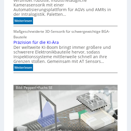
verbindet robuste, industrietaugliche
p
i
Kamerasensorik mit einer
d
e
Automatisierungsplattform für AGVs und AMRs in
a
e
e
der Intralogistik. Paletten…
b
h
d
:
Weiterlesen
l
n
i
M
e
u
m
e
Maßgeschneiderte 3D-Sensorik für schwergewichtige BGA-
S
n
A
h
Bauteile
t
g
q
r
Präzision für die KI-Ära
e
e
u
Der weltweite KI-Boom bringt immer größere und
T
a
u
n
schwerere Elektronikbauteile hervor, sodass
o
r
e
Inspektionssysteme mittlerweile schnell an ihre
l
i
r
Grenzen stoßen. Gemeinsam mit AT Sensors…
e
u
u
:
Weiterlesen
r
m
n
P
a
g
r
n
ä
z
Bild: Pepperl+Fuchs SE
z
i
s
i
o
n
f
ü
Unbegrenzte Möglichkeiten
r