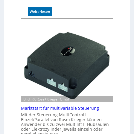
n
:
d
Weiterlesen
I
4
n
0
d
A
u
k
t
i
v
e
r
W
e
g
s
e
Bild: RK Rose+Krieger GmbH
n
Marktstart für multivariable Steuerung
s
o
Mit der Steuerung MultiControl II
Einzel/Parallel von Rose+Krieger können
r
Anwender bis zu zwei Multilift II-Hubsäulen
ü
oder Elektrozylinder jeweils einzeln oder
b
parallel ansteuern.