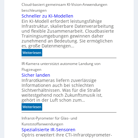
e
Cloud-basiert gemeinsam KI-Vision-Anwendungen
n
beschleunigen
n
Schneller zu KI-Modellen
Ein KI-Modell erfordert leistungsfähige
d
Infrastruktur, skalierbare Datenverarbeitung
i
und flexible Zusammenarbeit. Cloudbasierte
e
Trainingsumgebungen gewinnen daher
K
zunehmend an Bedeutung. Sie ermöglichen
I
es, große Datenmengen…
m
:
Weiterlesen
i
S
t
c
IR-Kamera unterstützt autonome Landung von
d
h
Flugzeugen
e
n
Sicher landen
n
Infrarotkameras liefern zuverlässige
e
k
Informationen auch bei schlechten
l
t
Sichtverhältnissen. Was für die Straße
l
weitestgehend noch Zukunftsmusik ist,
e
gehört in der Luft schon zum…
r
:
Weiterlesen
z
S
u
i
Infrarot-Pyrometer für Glas- und
K
c
Kunststoffanwendungen
I
h
Spezialisierte IR-Sensoren
-
Optris erweitert ihre CTi-Infrarotpyrometer-
e
M