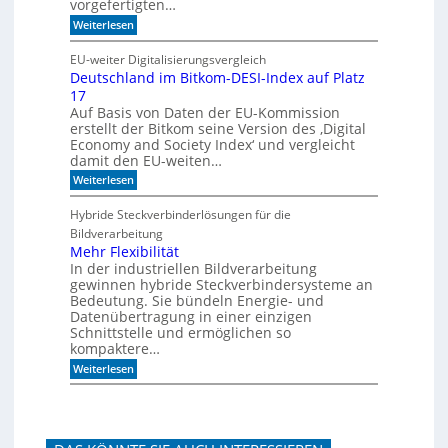
vorgefertigten…
n
f
e
:
f
Weiterlesen
n
H
i
e
m
EU-weiter Digitalisierungsvergleich
u
A
Deutschland im Bitkom-DESI-Index auf Platz
t
k
17
e
u
s
s
Auf Basis von Daten der EU-Kommission
c
t
erstellt der Bitkom seine Version des ‚Digital
h
i
Economy and Society Index‘ und vergleicht
o
k
damit den EU-weiten…
n
p
a
a
:
Weiterlesen
n
n
D
m
e
e
Hybride Steckverbinderlösungen für die
o
e
u
Bildverarbeitung
r
l
t
g
s
Mehr Flexibilität
e
c
In der industriellen Bildverarbeitung
n
h
gewinnen hybride Steckverbindersysteme an
b
l
Bedeutung. Sie bündeln Energie- und
a
a
Datenübertragung in einer einzigen
u
n
Schnittstelle und ermöglichen so
e
d
n
kompaktere…
i
m
:
Weiterlesen
B
M
i
e
t
h
k
r
o
F
m