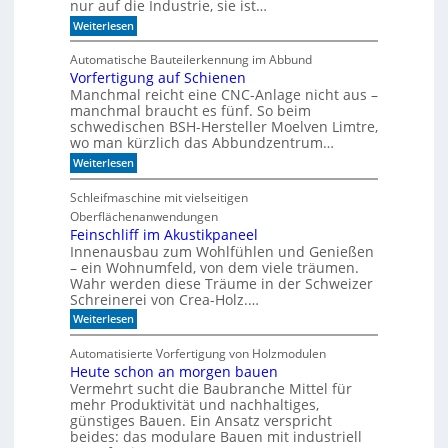
h
nur auf die Industrie, sie ist…
o
r
e
r
:
Weiterlesen
S
r
W
e
e
r
a
r
e
Automatische Bauteilerkennung im Abbund
n
n
i
g
Vorfertigung auf Schienen
n
e
a
Manchmal reicht eine CNC-Anlage nicht aus –
l
l
o
manchmal braucht es fünf. So beim
h
schwedischen BSH-Hersteller Moelven Limtre,
n
wo man kürzlich das Abbundzentrum…
t
:
Weiterlesen
s
V
i
o
c
Schleifmaschine mit vielseitigen
r
h
Oberflächenanwendungen
f
C
e
Feinschliff im Akustikpaneel
N
r
C
Innenausbau zum Wohlfühlen und Genießen
t
-
– ein Wohnumfeld, von dem viele träumen.
i
T
Wahr werden diese Träume in der Schweizer
g
e
Schreinerei von Crea-Holz.…
u
c
n
:
h
Weiterlesen
g
F
n
a
e
i
Automatisierte Vorfertigung von Holzmodulen
u
i
k
Heute schon an morgen bauen
f
n
?
S
Vermehrt sucht die Baubranche Mittel für
s
c
c
mehr Produktivität und nachhaltiges,
h
h
günstiges Bauen. Ein Ansatz verspricht
i
l
beides: das modulare Bauen mit industriell
e
i