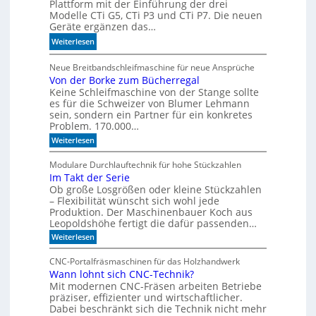
Plattform mit der Einführung der drei
r
o
Modelle CTi G5, CTi P3 und CTi P7. Die neuen
l
d
Geräte ergänzen das…
a
e
:
Weiterlesen
n
l
S
d
l
p
Neue Breitbandschleifmaschine für neue Ansprüche
e
e
Von der Borke zum Bücherregal
e
n
n
Keine Schleifmaschine von der Stange sollte
z
es für die Schweizer von Blumer Lehmann
i
sein, sondern ein Partner für ein konkretes
a
Problem. 170.000…
l
:
Weiterlesen
i
V
s
o
Modulare Durchlauftechnik für hohe Stückzahlen
i
n
Im Takt der Serie
d
e
Ob große Losgrößen oder kleine Stückzahlen
e
r
r
– Flexibilität wünscht sich wohl jede
t
B
Produktion. Der Maschinenbauer Koch aus
o
e
Leopoldshöhe fertigt die dafür passenden…
r
I
:
Weiterlesen
k
R
I
e
m
-
z
CNC-Portalfräsmaschinen für das Holzhandwerk
T
u
S
Wann lohnt sich CNC-Technik?
a
m
e
Mit modernen CNC-Fräsen arbeiten Betriebe
k
B
n
t
präziser, effizienter und wirtschaftlicher.
ü
d
c
Dabei beschränkt sich die Technik nicht mehr
s
e