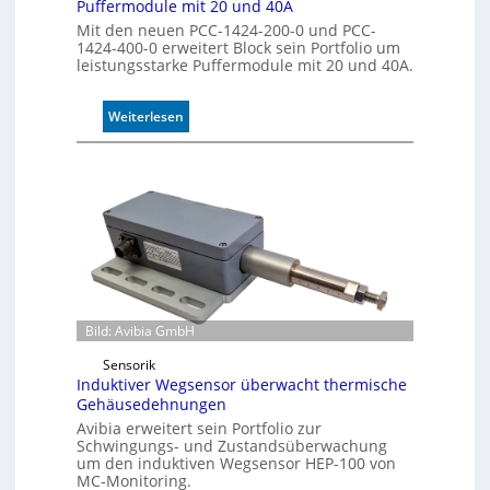
Puffermodule mit 20 und 40A
l
Mit den neuen PCC-1424-200-0 und PCC-
l
1424-400-0 erweitert Block sein Portfolio um
e
leistungsstarke Puffermodule mit 20 und 40A.
:
Weiterlesen
P
u
f
f
e
r
m
o
d
u
Bild: Avibia GmbH
l
Sensorik
e
Induktiver Wegsensor überwacht thermische
m
Gehäusedehnungen
i
Avibia erweitert sein Portfolio zur
t
Schwingungs- und Zustandsüberwachung
2
um den induktiven Wegsensor HEP-100 von
0
MC-Monitoring.
u