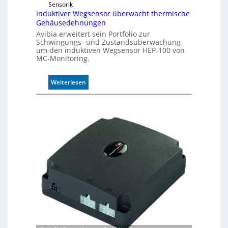
Sensorik
e
Induktiver Wegsensor überwacht thermische
m
Gehäusedehnungen
i
Avibia erweitert sein Portfolio zur
t
Schwingungs- und Zustandsüberwachung
2
um den induktiven Wegsensor HEP-100 von
0
MC-Monitoring.
u
n
:
Weiterlesen
d
I
4
n
0
d
A
u
k
t
i
v
e
r
W
e
g
s
e