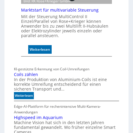
Bild: RK Rose+Krieger GmbH
n
Marktstart für multivariable Steuerung
s
o
Mit der Steuerung MultiControl II
Einzel/Parallel von Rose+Krieger können
r
Anwender bis zu zwei Multilift II-Hubsäulen
ü
oder Elektrozylinder jeweils einzeln oder
b
parallel ansteuern.
e
r
:
Weiterlesen
w
M
a
a
c
r
h
KI-gestützte Erkennung von Coil-Umreifungen
k
t
Coils zählen
t
t
In der Produktion von Aluminium-Coils ist eine
s
h
korrekte Umreifung entscheidend für einen
sicheren Transport und…
t
e
a
r
:
Weiterlesen
r
m
C
t
o
Edge-AI-Plattform für rechenintensive Multi-Kamera-
i
f
i
Anwendungen
s
l
ü
Highspeed im Aquarium
c
Machine Vision hat sich in den letzten Jahren
s
r
h
fundamental gewandelt. Wo früher einzelne Smart
z
m
e
Cameras…
ä