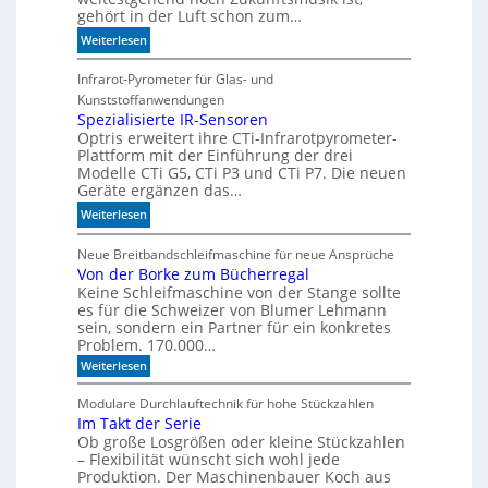
e
gehört in der Luft schon zum…
r
:
Weiterlesen
z
S
u
i
Infrarot-Pyrometer für Glas- und
K
c
Kunststoffanwendungen
I
h
Spezialisierte IR-Sensoren
-
Optris erweitert ihre CTi-Infrarotpyrometer-
e
M
Plattform mit der Einführung der drei
r
o
Modelle CTi G5, CTi P3 und CTi P7. Die neuen
l
d
Geräte ergänzen das…
a
e
:
Weiterlesen
n
l
S
d
l
p
Neue Breitbandschleifmaschine für neue Ansprüche
e
e
Von der Borke zum Bücherregal
e
n
n
Keine Schleifmaschine von der Stange sollte
z
es für die Schweizer von Blumer Lehmann
i
sein, sondern ein Partner für ein konkretes
a
Problem. 170.000…
l
:
Weiterlesen
i
V
s
o
Modulare Durchlauftechnik für hohe Stückzahlen
i
n
Im Takt der Serie
d
e
Ob große Losgrößen oder kleine Stückzahlen
e
r
r
– Flexibilität wünscht sich wohl jede
t
B
Produktion. Der Maschinenbauer Koch aus
o
e