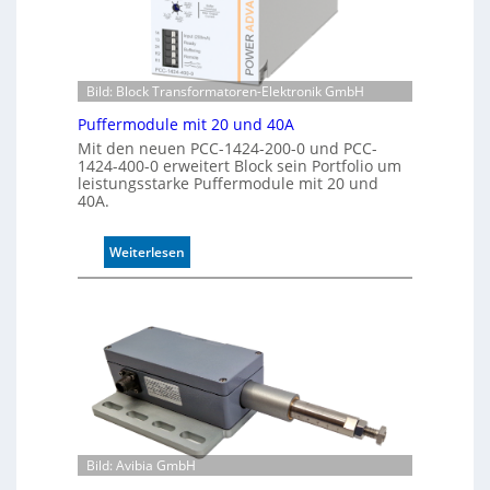
K
o
n
t
Bild: Block Transformatoren-Elektronik GmbH
r
o
Puffermodule mit 20 und 40A
l
Mit den neuen PCC-1424-200-0 und PCC-
l
1424-400-0 erweitert Block sein Portfolio um
e
leistungsstarke Puffermodule mit 20 und
40A.
:
Weiterlesen
P
u
f
f
e
r
m
o
d
u
Bild: Avibia GmbH
l