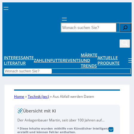
Search
MÄRKTE
INTERESSANTE
AKTUELLE
ZAHLENFUTTER
EVENTS
UND
LITERATUR
PRODUKTE
TRENDS
Search
Home
»
Technik (tec)
»
Aus Abfall werden Daten
Übersicht mit KI
Der Anlagenbauer Martin, seit über 100 Jahren auf
Waste-to-Energy-Anlagen spezialisiert, setzt
* Diese Inhalte wurden mithilfe von Künstlicher Intelligenz
zunehmend auf IoT-Datenauswertung: Mit der
Data-
erstellt und können Fehler enthalten.