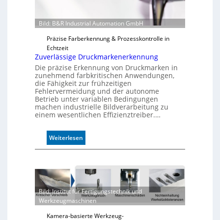
Bild: B&R Industrial Automation GmbH
Präzise Farberkennung & Prozesskontrolle in
Echtzeit
Zuverlässige Druckmarkenerkennung
Die präzise Erkennung von Druckmarken in
zunehmend farbkritischen Anwendungen,
die Fähigkeit zur frühzeitigen
Fehlervermeidung und der autonome
Betrieb unter variablen Bedingungen
machen industrielle Bildverarbeitung zu
einem wesentlichen Effizienztreiber.…
:
Weiterlesen
Z
u
v
e
r
Bild: Institut für Fertigungstechnik und
l
Werkzeugmaschinen
ä
s
Kamera-basierte Werkzeug-