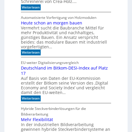
Schreinerei von Crea-Holz.…
u
h
n
n
:
Weiterlesen
g
i
F
a
k
e
Automatisierte Vorfertigung von Holzmodulen
u
?
i
Heute schon an morgen bauen
f
n
S
Vermehrt sucht die Baubranche Mittel für
s
c
c
mehr Produktivität und nachhaltiges,
h
h
günstiges Bauen. Ein Ansatz verspricht
i
l
beides: das modulare Bauen mit industriell
e
i
vorgefertigten…
n
f
e
:
f
Weiterlesen
n
H
i
e
m
EU-weiter Digitalisierungsvergleich
u
A
Deutschland im Bitkom-DESI-Index auf Platz
t
k
17
e
u
s
s
Auf Basis von Daten der EU-Kommission
c
t
erstellt der Bitkom seine Version des ‚Digital
h
i
Economy and Society Index‘ und vergleicht
o
k
damit den EU-weiten…
n
p
a
a
:
Weiterlesen
n
n
D
m
e
e
Hybride Steckverbinderlösungen für die
o
e
u
Bildverarbeitung
r
l
t
g
s
Mehr Flexibilität
e
c
In der industriellen Bildverarbeitung
n
h
gewinnen hybride Steckverbindersysteme an
b
l