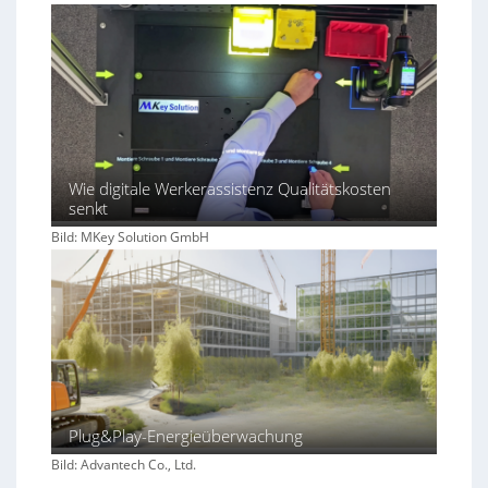
Wie digitale Werkerassistenz Qualitätskosten
senkt
Bild: MKey Solution GmbH
Plug&Play-Energieüberwachung
Bild: Advantech Co., Ltd.