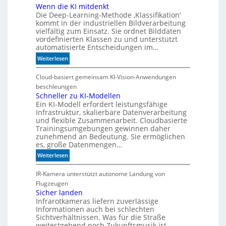
Wenn die KI mitdenkt
Die Deep-Learning-Methode ‚Klassifikation‘
kommt in der industriellen Bildverarbeitung
vielfältig zum Einsatz. Sie ordnet Bilddaten
vordefinierten Klassen zu und unterstützt
automatisierte Entscheidungen im…
:
Weiterlesen
W
e
Cloud-basiert gemeinsam KI-Vision-Anwendungen
n
beschleunigen
n
Schneller zu KI-Modellen
Ein KI-Modell erfordert leistungsfähige
d
Infrastruktur, skalierbare Datenverarbeitung
i
und flexible Zusammenarbeit. Cloudbasierte
e
Trainingsumgebungen gewinnen daher
K
zunehmend an Bedeutung. Sie ermöglichen
I
es, große Datenmengen…
m
:
Weiterlesen
i
S
t
c
IR-Kamera unterstützt autonome Landung von
d
h
Flugzeugen
e
n
Sicher landen
n
Infrarotkameras liefern zuverlässige
e
k
Informationen auch bei schlechten
l
t
Sichtverhältnissen. Was für die Straße
l
weitestgehend noch Zukunftsmusik ist,