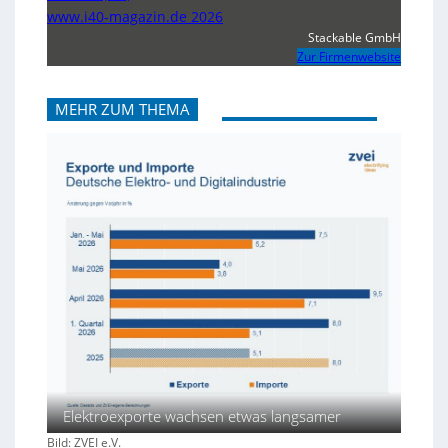
www.i40-magazin.de 2026
Stackable GmbH
Zur Firmenwebsite
MEHR ZUM THEMA
Elektroexporte wachsen etwas langsamer
Bild: ZVEI e.V.