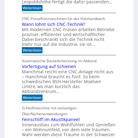
Leopoldshöhe fertigt die dafür passenden…
r
I
:
Weiterlesen
k
R
I
e
m
-
z
CNC-Portalfräsmaschinen für das Holzhandwerk
T
u
S
Wann lohnt sich CNC-Technik?
a
m
e
Mit modernen CNC-Fräsen arbeiten Betriebe
k
B
n
t
präziser, effizienter und wirtschaftlicher.
ü
d
c
Dabei beschränkt sich die Technik nicht
s
e
h
mehr nur auf die Industrie, sie ist…
o
r
e
r
:
Weiterlesen
S
r
W
e
e
r
a
r
e
Automatische Bauteilerkennung im Abbund
n
n
i
g
Vorfertigung auf Schienen
n
e
a
Manchmal reicht eine CNC-Anlage nicht aus
l
l
o
– manchmal braucht es fünf. So beim
h
schwedischen BSH-Hersteller Moelven
n
Limtre, wo man kürzlich das
t
Abbundzentrum…
s
:
i
Weiterlesen
V
c
o
h
Schleifmaschine mit vielseitigen
r
C
Oberflächenanwendungen
f
N
e
C
Feinschliff im Akustikpaneel
r
-
Innenausbau zum Wohlfühlen und Genießen
t
T
– ein Wohnumfeld, von dem viele träumen.
i
e
Wahr werden diese Träume in der Schweizer
g
c