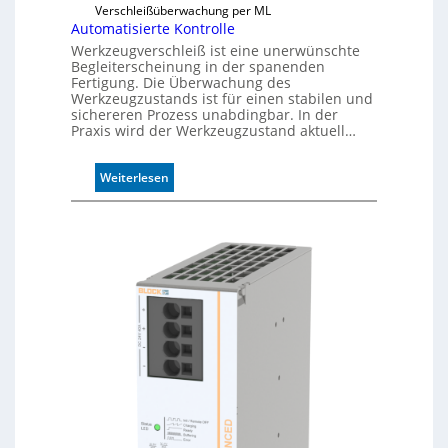
s
Verschleißüberwachung per ML
i
Automatisierte Kontrolle
g
Werkzeugverschleiß ist eine unerwünschte
e
Begleiterscheinung in der spanenden
D
Fertigung. Die Überwachung des
r
Werkzeugzustands ist für einen stabilen und
sichereren Prozess unabdingbar. In der
u
Praxis wird der Werkzeugzustand aktuell…
c
k
m
:
Weiterlesen
a
A
r
u
k
t
e
o
n
m
e
a
r
t
k
i
e
s
n
i
n
e
u
r
n
t
g
e