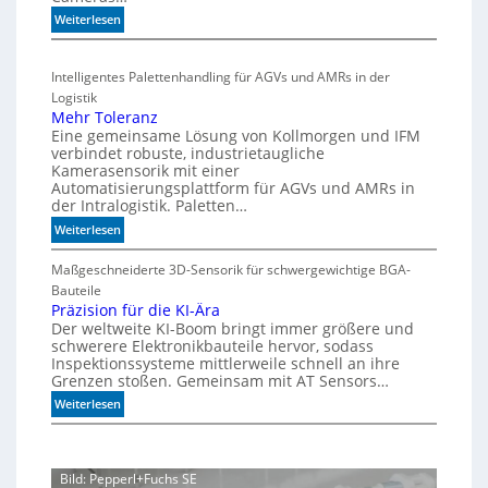
u
G
h
:
Weiterlesen
l
e
l
H
t
h
e
i
i
ä
Intelligentes Palettenhandling für AGVs und AMRs in der
n
g
v
u
Logistik
h
a
s
Mehr Toleranz
s
r
e
Eine gemeinsame Lösung von Kollmorgen und IFM
p
i
d
verbindet robuste, industrietaugliche
e
a
Kamerasensorik mit einer
e
e
Automatisierungsplattform für AGVs und AMRs in
b
h
d
der Intralogistik. Paletten…
l
n
i
:
Weiterlesen
e
u
m
M
S
n
A
e
Maßgeschneiderte 3D-Sensorik für schwergewichtige BGA-
t
q
g
h
Bauteile
e
u
e
r
Präzision für die KI-Ära
a
u
n
Der weltweite KI-Boom bringt immer größere und
T
r
e
schwerere Elektronikbauteile hervor, sodass
o
i
r
Inspektionssysteme mittlerweile schnell an ihre
l
u
u
Grenzen stoßen. Gemeinsam mit AT Sensors…
e
m
n
:
Weiterlesen
r
g
P
a
r
n
ä
z
Bild: Pepperl+Fuchs SE
z