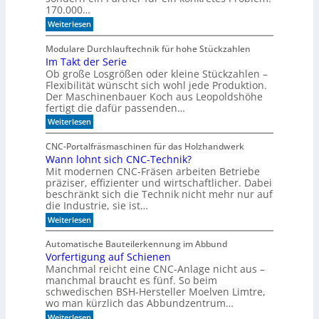
a
170.000…
l
:
Weiterlesen
i
V
s
o
Modulare Durchlauftechnik für hohe Stückzahlen
i
n
Im Takt der Serie
d
e
Ob große Losgrößen oder kleine Stückzahlen –
e
r
r
Flexibilität wünscht sich wohl jede Produktion.
t
B
Der Maschinenbauer Koch aus Leopoldshöhe
o
e
fertigt die dafür passenden…
r
I
:
Weiterlesen
k
R
I
e
m
-
z
CNC-Portalfräsmaschinen für das Holzhandwerk
T
u
S
Wann lohnt sich CNC-Technik?
a
m
e
Mit modernen CNC-Fräsen arbeiten Betriebe
k
B
n
t
präziser, effizienter und wirtschaftlicher. Dabei
ü
d
c
beschränkt sich die Technik nicht mehr nur auf
s
e
h
die Industrie, sie ist…
o
r
e
r
:
Weiterlesen
S
r
W
e
e
r
a
r
e
Automatische Bauteilerkennung im Abbund
n
n
i
g
Vorfertigung auf Schienen
n
e
a
Manchmal reicht eine CNC-Anlage nicht aus –
l
l
o
manchmal braucht es fünf. So beim
h
schwedischen BSH-Hersteller Moelven Limtre,
n
wo man kürzlich das Abbundzentrum…
t
:
Weiterlesen
s