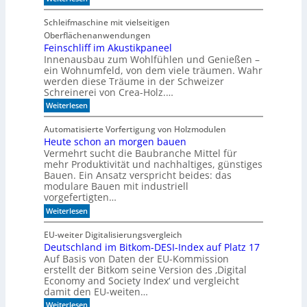
V
i
o
c
Schleifmaschine mit vielseitigen
r
h
Oberflächenanwendungen
f
C
e
Feinschliff im Akustikpaneel
N
r
C
Innenausbau zum Wohlfühlen und Genießen –
t
-
ein Wohnumfeld, von dem viele träumen. Wahr
i
T
werden diese Träume in der Schweizer
g
e
Schreinerei von Crea-Holz.…
u
c
n
:
h
Weiterlesen
g
F
n
a
e
i
Automatisierte Vorfertigung von Holzmodulen
u
i
k
Heute schon an morgen bauen
f
n
?
S
Vermehrt sucht die Baubranche Mittel für
s
c
c
mehr Produktivität und nachhaltiges, günstiges
h
h
Bauen. Ein Ansatz verspricht beides: das
i
l
modulare Bauen mit industriell
e
i
vorgefertigten…
n
f
e
:
f
Weiterlesen
n
H
i
e
m
EU-weiter Digitalisierungsvergleich
u
A
Deutschland im Bitkom-DESI-Index auf Platz 17
t
k
Auf Basis von Daten der EU-Kommission
e
u
s
s
erstellt der Bitkom seine Version des ‚Digital
c
t
Economy and Society Index‘ und vergleicht
h
i
damit den EU-weiten…
o
k
:
Weiterlesen
n
p