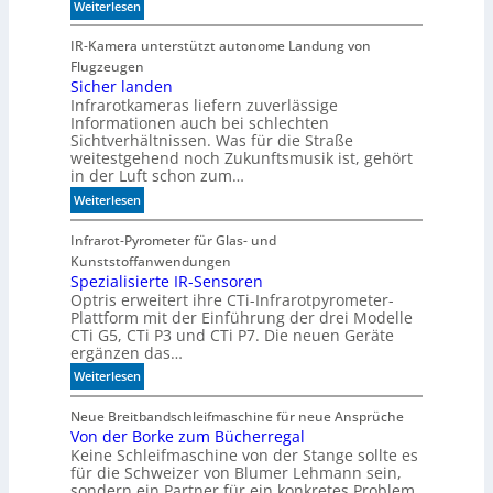
:
Weiterlesen
i
S
t
c
IR-Kamera unterstützt autonome Landung von
d
h
Flugzeugen
e
n
Sicher landen
n
Infrarotkameras liefern zuverlässige
e
k
Informationen auch bei schlechten
l
t
Sichtverhältnissen. Was für die Straße
l
weitestgehend noch Zukunftsmusik ist, gehört
e
in der Luft schon zum…
r
:
Weiterlesen
z
S
u
i
Infrarot-Pyrometer für Glas- und
K
c
Kunststoffanwendungen
I
h
Spezialisierte IR-Sensoren
-
Optris erweitert ihre CTi-Infrarotpyrometer-
e
M
Plattform mit der Einführung der drei Modelle
r
o
CTi G5, CTi P3 und CTi P7. Die neuen Geräte
l
d
ergänzen das…
a
e
:
Weiterlesen
n
l
S
d
l
p
Neue Breitbandschleifmaschine für neue Ansprüche
e
e
Von der Borke zum Bücherregal
e
n
n
Keine Schleifmaschine von der Stange sollte es
z
für die Schweizer von Blumer Lehmann sein,
i
sondern ein Partner für ein konkretes Problem.