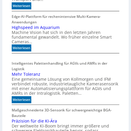
:
Weiterlesen
C
o
Edge-AI-Plattform für rechenintensive Multi-Kamera-
i
Anwendungen
l
Highspeed im Aquarium
Machine Vision hat sich in den letzten Jahren
s
fundamental gewandelt. Wo früher einzelne Smart
z
Cameras…
ä
h
:
Weiterlesen
l
H
e
i
Intelligentes Palettenhandling für AGVs und AMRs in der
n
g
Logistik
h
Mehr Toleranz
s
Eine gemeinsame Lösung von Kollmorgen und IFM
p
verbindet robuste, industrietaugliche Kamerasensorik
e
mit einer Automatisierungsplattform für AGVs und
e
AMRs in der Intralogistik. Paletten…
d
:
Weiterlesen
i
M
m
e
Maßgeschneiderte 3D-Sensorik für schwergewichtige BGA-
A
h
Bauteile
q
r
Präzision für die KI-Ära
u
Der weltweite KI-Boom bringt immer größere und
T
a
schwerere Elektronikbauteile hervor, sodass
o