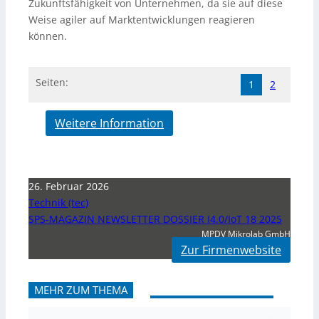
Zukunftsfähigkeit von Unternehmen, da sie auf diese
Weise agiler auf Marktentwicklungen reagieren
können.
Seiten:
1
2
Weitere Information
26. Februar 2026
Technik (tec)
SPS-MAGAZIN NEWSLETTER DOSSIER I4.0/IoT 18 2025
MPDV Mikrolab GmbH
Zur Firmenwebsite
MEHR ZUM THEMA