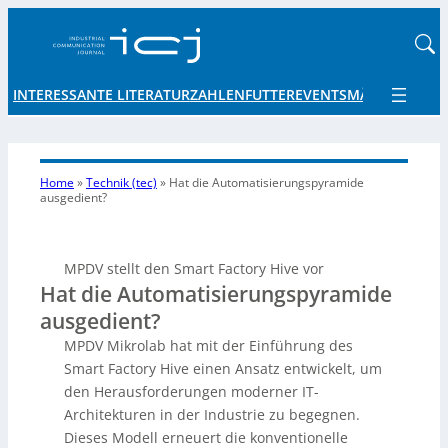
INTERESSANTE LITERATUR
ZAHLENFUTTER
EVENTS
MÄRKTE UND 
Home
»
Technik (tec)
»
Hat die Automatisierungspyramide
ausgedient?
MPDV stellt den Smart Factory Hive vor
Hat die Automatisierungspyramide
ausgedient?
MPDV Mikrolab hat mit der Einführung des
Smart Factory Hive einen Ansatz entwickelt, um
den Herausforderungen moderner IT-
Architekturen in der Industrie zu begegnen.
Dieses Modell erneuert die konventionelle