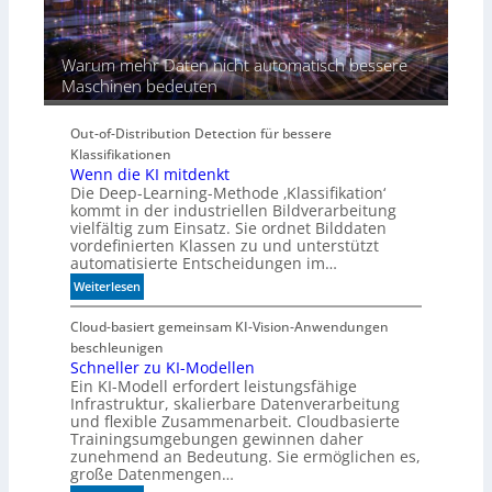
Warum mehr Daten nicht automatisch bessere
Maschinen bedeuten
Out-of-Distribution Detection für bessere
Klassifikationen
Wenn die KI mitdenkt
Die Deep-Learning-Methode ‚Klassifikation‘
kommt in der industriellen Bildverarbeitung
vielfältig zum Einsatz. Sie ordnet Bilddaten
vordefinierten Klassen zu und unterstützt
automatisierte Entscheidungen im…
:
Weiterlesen
W
e
Cloud-basiert gemeinsam KI-Vision-Anwendungen
n
beschleunigen
n
Schneller zu KI-Modellen
Ein KI-Modell erfordert leistungsfähige
d
Infrastruktur, skalierbare Datenverarbeitung
i
und flexible Zusammenarbeit. Cloudbasierte
e
Trainingsumgebungen gewinnen daher
K
zunehmend an Bedeutung. Sie ermöglichen es,
I
große Datenmengen…
m