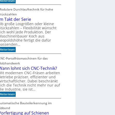
:
Weiterlesen
m
V
i
o
Modulare Durchlauftechnik für hohe
t
n
d
Stückzahlen
d
e
e
Im Takt der Serie
r
r
Ob große Losgrößen oder kleine
Z
B
e
Stückzahlen – Flexibilität wünscht
o
i
sich wohl jede Produktion. Der
r
t
Maschinenbauer Koch aus
k
g
Leopoldshöhe fertigt die dafür
e
e
z
passenden…
h
u
e
:
Weiterlesen
m
n
I
B
m
ü
CNC-Portalfräsmaschinen für das
T
c
Holzhandwerk
a
h
k
Wann lohnt sich CNC-Technik?
e
t
r
Mit modernen CNC-Fräsen arbeiten
d
r
Betriebe präziser, effizienter und
e
e
wirtschaftlicher. Dabei beschränkt
r
g
sich die Technik nicht mehr nur auf
S
a
die Industrie, sie ist…
e
l
r
:
Weiterlesen
i
W
e
a
Automatische Bauteilerkennung im
n
Abbund
n
l
Vorfertigung auf Schienen