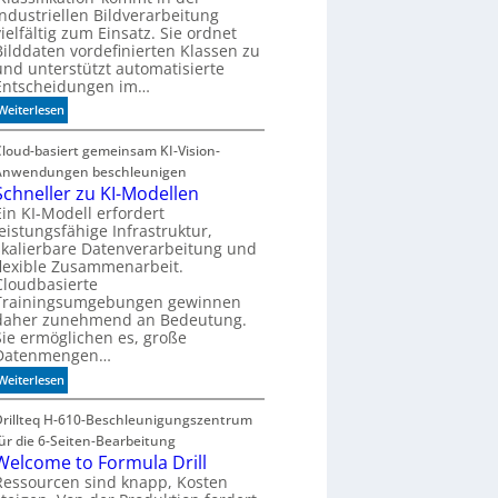
o
industriellen Bildverarbeitung
e
n
m
vielfältig zum Einsatz. Sie ordnet
x
-
Bilddaten vordefinierten Klassen zu
i
D
und unterstützt automatisierte
b
E
Entscheidungen im…
i
S
:
Weiterlesen
l
I
W
i
-
e
Cloud-basiert gemeinsam KI-Vision-
t
I
n
Anwendungen beschleunigen
ä
n
n
Schneller zu KI-Modellen
t
d
d
Ein KI-Modell erfordert
e
leistungsfähige Infrastruktur,
i
x
skalierbare Datenverarbeitung und
e
a
flexible Zusammenarbeit.
K
u
Cloudbasierte
I
Trainingsumgebungen gewinnen
f
m
daher zunehmend an Bedeutung.
P
i
Sie ermöglichen es, große
l
t
Datenmengen…
a
d
:
Weiterlesen
t
e
S
z
n
c
Drillteq H-610-Beschleunigungszentrum
1
k
h
für die 6-Seiten-Bearbeitung
7
t
n
Welcome to Formula Drill
e
Ressourcen sind knapp, Kosten