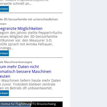
lerweile schnell an…
e
r
:
erlesen
a
P
n
r
ble 3D-Sensorfamilie mit unterschiedlichen
z
ä
anten
z
egrenzte Möglichkeiten
i
eginn des Jahres stellte Pepperl+Fuchs
s
neues Mitglied der 3D-Sensorfamilie
i
tRunner vor: den Measurer 3-D.
o
SION sprach mit Annika Felhauer,
n
hnology…
f
:
erlesen
ü
U
r
n
tale Maschinenkonzepte
d
um mehr Daten nicht
b
i
e
omatisch bessere Maschinen
e
g
euten
K
r
e Maschinen liefern heute mehr Daten
I
e
je zuvor. Trotzdem bleiben zentrale
-
n
en im Betrieb oft unbeantwortet.
Ä
z
:
erlesen
r
t
W
a
e
a
d: Institut für Flugführung/TU Braunschweig
M
r