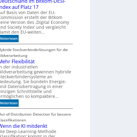
Deutschland im Bitkom-DESI-
c
Index auf Platz 17
h
Auf Basis von Daten der EU-
b
Kommission erstellt der Bitkom
e
seine Version des ‚Digital Economy
and Society Index‘ und vergleicht
s
damit den EU-weiten…
s
e
:
Weiterlesen
r
D
e
e
Hybride Steckverbinderlösungen für die
M
u
Bildverarbeitung
a
t
Mehr Flexibilität
s
s
In der industriellen
c
Bildverarbeitung gewinnen hybride
c
Steckverbindersysteme an
h
h
Bedeutung. Sie bündeln Energie-
i
l
und Datenübertragung in einer
n
a
einzigen Schnittstelle und
e
n
ermöglichen so kompaktere…
n
d
:
Weiterlesen
b
i
M
e
m
e
Out-of-Distribution Detection für bessere
d
B
h
Klassifikationen
e
i
r
Wenn die KI mitdenkt
u
t
F
Die Deep-Learning-Methode
t
k
‚Klassifikation‘ kommt in der
l
e