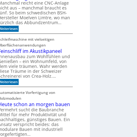
o
Manchmal reicht eine CNC-Anlage
h
nicht aus – manchmal braucht es
n
fünf. So beim schwedischen BSH-
t
Hersteller Moelven Limtre, wo man
s
kürzlich das Abbundzentrum…
i
c
:
Weiterlesen
h
V
C
o
Schleifmaschine mit vielseitigen
N
r
C
Oberflächenanwendungen
f
-
e
Feinschliff im Akustikpaneel
T
r
Innenausbau zum Wohlfühlen und
e
t
c
Genießen – ein Wohnumfeld, von
i
h
dem viele träumen. Wahr werden
g
n
diese Träume in der Schweizer
u
i
Schreinerei von Crea-Holz.…
n
k
g
:
Weiterlesen
?
a
F
u
e
Automatisierte Vorfertigung von
f
i
S
Holzmodulen
n
c
s
Heute schon an morgen bauen
h
c
Vermehrt sucht die Baubranche
i
h
e
Mittel für mehr Produktivität und
l
n
nachhaltiges, günstiges Bauen. Ein
i
e
Ansatz verspricht beides: das
f
n
modulare Bauen mit industriell
f
i
vorgefertigten…