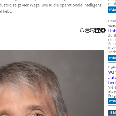
mitt
dustriq zeigt vier Wege, wie KI die operationale Intelligenz
Weit
l hebt.
Flexi
Vari
Unb
Zu B
ein 
Smar
inVI
Tec
Weit
Digi
War
aut
bed
Viel
als 
Frag
Weit
Bil