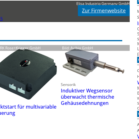
Elisa Industriq Germany GmbH
Zur Firmenwebsite
25
: RK Rose+Krieger GmbH
Bild: Avibia GmbH
Sensorik
Induktiver Wegsensor
überwacht thermische
Gehäusedehnungen
ktstart für multivariable
uerung