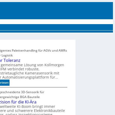
UTTER
EVENTS
MÄRKTE UND TRENDS
AKTUELLE PRODUKTE
MEHR
lligentes Palettenhandling für AGVs und AMRs
r Logistik
r Toleranz
e gemeinsame Lösung von Kollmorgen
IFM verbindet robuste,
strietaugliche Kamerasensorik mit
r Automatisierungsplattform für…
:
erlesen
M
e
eschneiderte 3D-Sensorik für
h
ergewichtige BGA-Bauteile
r
ision für die KI-Ära
T
weltweite KI-Boom bringt immer
ere und schwerere Elektronikbauteile
o
or, sodass Inspektionssysteme
l