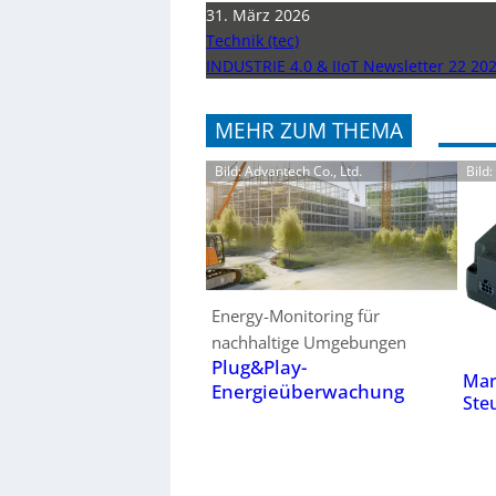
31. März 2026
Technik (tec)
INDUSTRIE 4.0 & IIoT Newsletter 22 20
MEHR ZUM THEMA
Bild: Advantech Co., Ltd.
Bild
Energy-Monitoring für
nachhaltige Umgebungen
Plug&Play-
Mar
Energieüberwachung
Ste