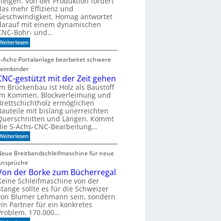
steigen. Von der Produktion fordert
l
das mehr Effizienz und
l
Geschwindigkeit. Homag antwortet
e
darauf mit einem dynamischen
r
CNC-Bohr- und…
z
:
Weiterlesen
u
W
K
e
5-Achs-Portalanlage bearbeitet schwere
I
l
Leimbinder
c
-
o
CNC-gestützt mit der Zeit gehen
M
m
Im Brückenbau ist Holz als Baustoff
o
e
im Kommen. Blockverleimung und
t
d
Brettschichtholz ermöglichen
o
e
Bauteile mit bislang unerreichten
F
l
Querschnitten und Längen. Kommt
o
l
r
die 5-Achs-CNC-Bearbeitung…
m
e
:
Weiterlesen
u
n
C
l
N
a
Neue Breitbandschleifmaschine für neue
C
D
Ansprüche
-
r
g
Von der Borke zum Bücherregal
i
e
l
Keine Schleifmaschine von der
s
l
Stange sollte es für die Schweizer
t
von Blumer Lehmann sein, sondern
ü
ein Partner für ein konkretes
t
Problem. 170.000…
z
t