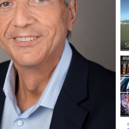
S
Bil
S