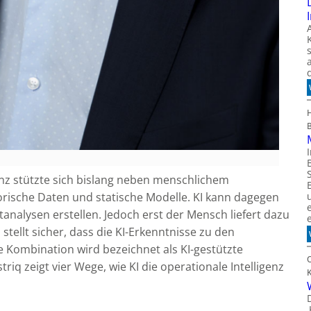
genz stützte sich bislang neben menschlichem
torische Daten und statische Modelle. KI kann dagegen
analysen erstellen. Jedoch erst der Mensch liefert dazu
stellt sicher, dass die KI-Erkenntnisse zu den
 Kombination wird bezeichnet als KI-gestützte
striq zeigt vier Wege, wie KI die operationale Intelligenz