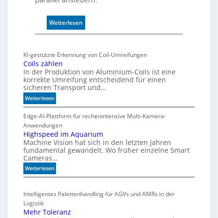
e
r
:
Weiterlesen
w
M
a
a
c
r
h
KI-gestützte Erkennung von Coil-Umreifungen
k
t
Coils zählen
t
t
In der Produktion von Aluminium-Coils ist eine
s
korrekte Umreifung entscheidend für einen
h
sicheren Transport und…
t
e
a
:
r
Weiterlesen
r
C
m
t
o
Edge-AI-Plattform für rechenintensive Multi-Kamera-
i
f
i
Anwendungen
s
l
ü
Highspeed im Aquarium
c
Machine Vision hat sich in den letzten Jahren
s
r
h
fundamental gewandelt. Wo früher einzelne Smart
z
m
e
Cameras…
ä
u
G
h
:
Weiterlesen
l
e
l
H
t
h
e
i
i
ä
Intelligentes Palettenhandling für AGVs und AMRs in der
n
g
v
u
Logistik
h
a
s
Mehr Toleranz
s
r