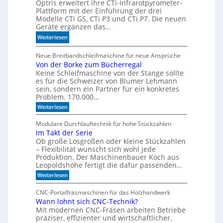
Optris erweitert ihre CTi-Infrarotpyrometer-
e
M
Plattform mit der Einführung der drei
r
o
Modelle CTi G5, CTi P3 und CTi P7. Die neuen
l
d
Geräte ergänzen das…
a
e
:
Weiterlesen
n
l
S
d
l
p
Neue Breitbandschleifmaschine für neue Ansprüche
e
e
Von der Borke zum Bücherregal
e
n
n
Keine Schleifmaschine von der Stange sollte
z
es für die Schweizer von Blumer Lehmann
i
sein, sondern ein Partner für ein konkretes
a
Problem. 170.000…
l
:
Weiterlesen
i
V
s
o
Modulare Durchlauftechnik für hohe Stückzahlen
i
n
Im Takt der Serie
d
e
Ob große Losgrößen oder kleine Stückzahlen
e
r
r
– Flexibilität wünscht sich wohl jede
t
B
Produktion. Der Maschinenbauer Koch aus
o
e
Leopoldshöhe fertigt die dafür passenden…
r
I
:
Weiterlesen
k
R
I
e
m
-
z
CNC-Portalfräsmaschinen für das Holzhandwerk
T
u
S
Wann lohnt sich CNC-Technik?
a
m
e
Mit modernen CNC-Fräsen arbeiten Betriebe
k
B
n
t
präziser, effizienter und wirtschaftlicher.
ü