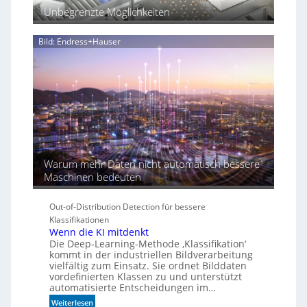
Unbegrenzte Möglichkeiten
r
d
i
Bild: Endress+Hauser
e
K
I
-
Ä
r
a
Warum mehr Daten nicht automatisch bessere
Maschinen bedeuten
Out-of-Distribution Detection für bessere
Klassifikationen
Wenn die KI mitdenkt
Die Deep-Learning-Methode ‚Klassifikation‘
kommt in der industriellen Bildverarbeitung
vielfältig zum Einsatz. Sie ordnet Bilddaten
vordefinierten Klassen zu und unterstützt
automatisierte Entscheidungen im…
:
Weiterlesen