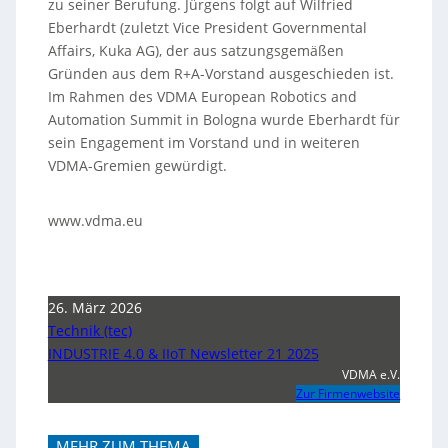
zu seiner Berufung. Jürgens folgt auf Wilfried
Eberhardt (zuletzt Vice President Governmental
Affairs, Kuka AG), der aus satzungsgemäßen
Gründen aus dem R+A-Vorstand ausgeschieden ist.
Im Rahmen des VDMA European Robotics and
Automation Summit in Bologna wurde Eberhardt für
sein Engagement im Vorstand und in weiteren
VDMA-Gremien gewürdigt.
www.vdma.eu
26. März 2026
Technik (tec)
INDUSTRIE 4.0 & IIoT Newsletter 21 2025
VDMA e.V.
Zur Firmenwebsite
MEHR ZUM THEMA