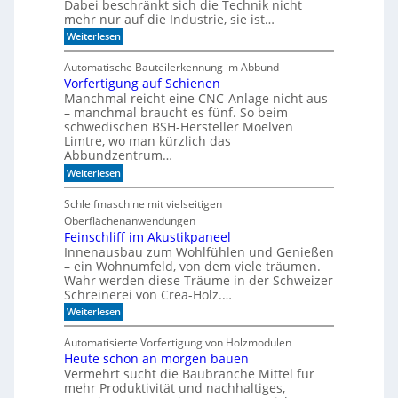
d
c
Dabei beschränkt sich die Technik nicht
s
e
h
mehr nur auf die Industrie, sie ist…
o
r
e
r
:
Weiterlesen
S
r
W
e
e
r
a
r
e
Automatische Bauteilerkennung im Abbund
n
n
i
g
Vorfertigung auf Schienen
n
e
a
Manchmal reicht eine CNC-Anlage nicht aus
l
l
o
– manchmal braucht es fünf. So beim
h
schwedischen BSH-Hersteller Moelven
n
Limtre, wo man kürzlich das
t
Abbundzentrum…
s
:
i
Weiterlesen
V
c
o
h
Schleifmaschine mit vielseitigen
r
C
Oberflächenanwendungen
f
N
e
C
Feinschliff im Akustikpaneel
r
-
Innenausbau zum Wohlfühlen und Genießen
t
T
– ein Wohnumfeld, von dem viele träumen.
i
e
Wahr werden diese Träume in der Schweizer
g
c
Schreinerei von Crea-Holz.…
u
h
n
n
:
Weiterlesen
g
i
F
a
k
e
Automatisierte Vorfertigung von Holzmodulen
u
?
i
Heute schon an morgen bauen
f
n
S
Vermehrt sucht die Baubranche Mittel für
s
c
c
mehr Produktivität und nachhaltiges,
h
h