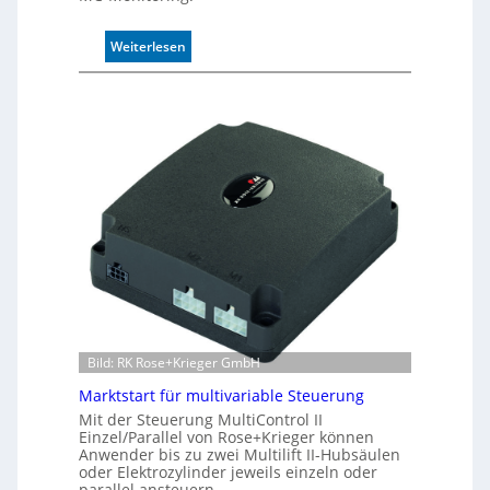
u
n
:
Weiterlesen
d
I
4
n
0
d
A
u
k
t
i
v
e
r
W
e
g
s
e
Bild: RK Rose+Krieger GmbH
n
Marktstart für multivariable Steuerung
s
Mit der Steuerung MultiControl II
o
Einzel/Parallel von Rose+Krieger können
r
Anwender bis zu zwei Multilift II-Hubsäulen
ü
oder Elektrozylinder jeweils einzeln oder
b
parallel ansteuern.