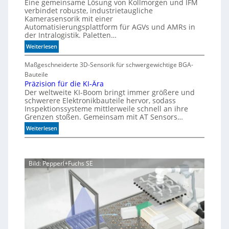
e
Eine gemeinsame Lösung von Kollmorgen und IFM
p
i
d
verbindet robuste, industrietaugliche
e
a
Kamerasensorik mit einer
e
e
Automatisierungsplattform für AGVs und AMRs in
b
h
d
der Intralogistik. Paletten…
l
n
i
:
Weiterlesen
e
u
m
M
S
A
n
e
Maßgeschneiderte 3D-Sensorik für schwergewichtige BGA-
t
q
g
h
Bauteile
e
u
e
r
Präzision für die KI-Ära
a
u
n
Der weltweite KI-Boom bringt immer größere und
T
r
e
schwerere Elektronikbauteile hervor, sodass
o
i
r
Inspektionssysteme mittlerweile schnell an ihre
l
u
u
Grenzen stoßen. Gemeinsam mit AT Sensors…
e
m
n
:
Weiterlesen
r
g
P
a
r
n
ä
z
Bild: Pepperl+Fuchs SE
z
i
s
i
o
n
f
ü