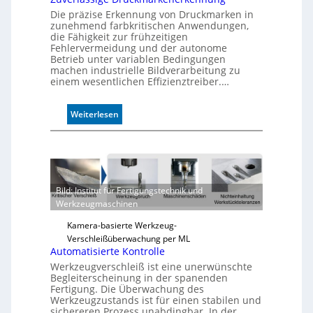
Die präzise Erkennung von Druckmarken in
zunehmend farbkritischen Anwendungen,
die Fähigkeit zur frühzeitigen
Fehlervermeidung und der autonome
Betrieb unter variablen Bedingungen
machen industrielle Bildverarbeitung zu
einem wesentlichen Effizienztreiber.…
:
Weiterlesen
Z
u
v
e
r
Bild: Institut für Fertigungstechnik und
l
Werkzeugmaschinen
ä
s
Kamera-basierte Werkzeug-
s
Verschleißüberwachung per ML
i
Automatisierte Kontrolle
g
Werkzeugverschleiß ist eine unerwünschte
e
Begleiterscheinung in der spanenden
D
Fertigung. Die Überwachung des
Werkzeugzustands ist für einen stabilen und
r
sichereren Prozess unabdingbar. In der
u