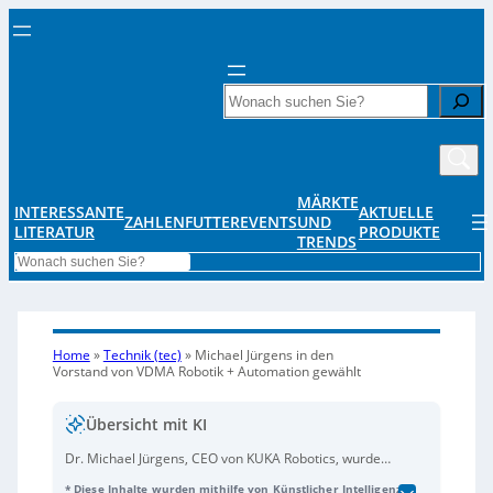
Search
MÄRKTE
INTERESSANTE
AKTUELLE
ZAHLENFUTTER
EVENTS
UND
LITERATUR
PRODUKTE
TRENDS
Search
Home
»
Technik (tec)
»
Michael Jürgens in den
Vorstand von VDMA Robotik + Automation gewählt
Übersicht mit KI
Dr. Michael Jürgens, CEO von KUKA Robotics, wurde
in den Vorstand des VDMA-Fachverbandes Robotics +
* Diese Inhalte wurden mithilfe von Künstlicher Intelligenz