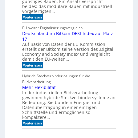
günstiges Bauen. Ein Ansatz verspricht
i
l
beides: das modulare Bauen mit industriell
e
i
vorgefertigten…
n
f
e
:
f
Weiterlesen
n
H
i
e
m
EU-weiter Digitalisierungsvergleich
u
A
Deutschland im Bitkom-DESI-Index auf Platz
t
k
17
e
u
s
s
Auf Basis von Daten der EU-Kommission
c
t
erstellt der Bitkom seine Version des ‚Digital
h
i
Economy and Society Index‘ und vergleicht
o
k
damit den EU-weiten…
n
p
a
a
:
Weiterlesen
n
n
D
m
e
e
Hybride Steckverbinderlösungen für die
o
e
u
Bildverarbeitung
r
l
t
g
s
Mehr Flexibilität
e
c
In der industriellen Bildverarbeitung
n
h
gewinnen hybride Steckverbindersysteme an
b
l
Bedeutung. Sie bündeln Energie- und
a
a
Datenübertragung in einer einzigen
u
n
Schnittstelle und ermöglichen so
e
d
n
kompaktere…
i
m
:
Weiterlesen
B
M
i
e
t
h