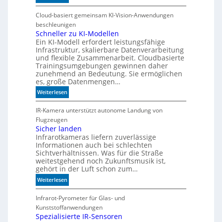
W
e
Cloud-basiert gemeinsam KI-Vision-Anwendungen
n
beschleunigen
n
Schneller zu KI-Modellen
Ein KI-Modell erfordert leistungsfähige
d
Infrastruktur, skalierbare Datenverarbeitung
i
und flexible Zusammenarbeit. Cloudbasierte
e
Trainingsumgebungen gewinnen daher
K
zunehmend an Bedeutung. Sie ermöglichen
I
es, große Datenmengen…
m
:
Weiterlesen
i
S
t
c
IR-Kamera unterstützt autonome Landung von
d
h
Flugzeugen
e
n
Sicher landen
n
Infrarotkameras liefern zuverlässige
e
k
Informationen auch bei schlechten
l
t
Sichtverhältnissen. Was für die Straße
l
weitestgehend noch Zukunftsmusik ist,
e
gehört in der Luft schon zum…
r
:
Weiterlesen
z
S
u
i
Infrarot-Pyrometer für Glas- und
K
c
Kunststoffanwendungen
I
h
Spezialisierte IR-Sensoren
-