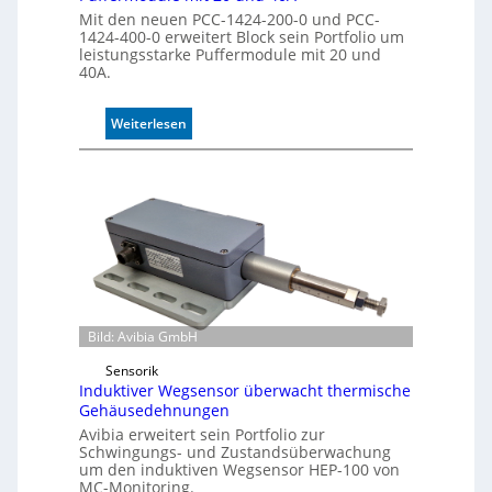
l
Mit den neuen PCC-1424-200-0 und PCC-
l
1424-400-0 erweitert Block sein Portfolio um
leistungsstarke Puffermodule mit 20 und
e
40A.
:
Weiterlesen
P
u
f
f
e
r
m
o
d
u
Bild: Avibia GmbH
l
Sensorik
e
Induktiver Wegsensor überwacht thermische
m
Gehäusedehnungen
i
Avibia erweitert sein Portfolio zur
t
Schwingungs- und Zustandsüberwachung
2
um den induktiven Wegsensor HEP-100 von
0
MC-Monitoring.