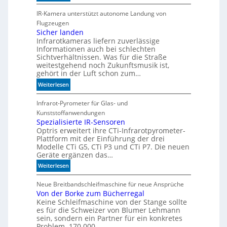
S
t
c
IR-Kamera unterstützt autonome Landung von
d
h
Flugzeugen
e
n
Sicher landen
n
Infrarotkameras liefern zuverlässige
e
k
Informationen auch bei schlechten
l
t
Sichtverhältnissen. Was für die Straße
l
weitestgehend noch Zukunftsmusik ist,
e
gehört in der Luft schon zum…
r
:
Weiterlesen
z
S
u
i
Infrarot-Pyrometer für Glas- und
K
c
Kunststoffanwendungen
I
h
Spezialisierte IR-Sensoren
-
Optris erweitert ihre CTi-Infrarotpyrometer-
e
M
Plattform mit der Einführung der drei
r
o
Modelle CTi G5, CTi P3 und CTi P7. Die neuen
l
d
Geräte ergänzen das…
a
e
:
Weiterlesen
n
l
S
d
l
p
Neue Breitbandschleifmaschine für neue Ansprüche
e
e
Von der Borke zum Bücherregal
e
n
n
Keine Schleifmaschine von der Stange sollte
z
es für die Schweizer von Blumer Lehmann
i
sein, sondern ein Partner für ein konkretes
a
Problem. 170.000…