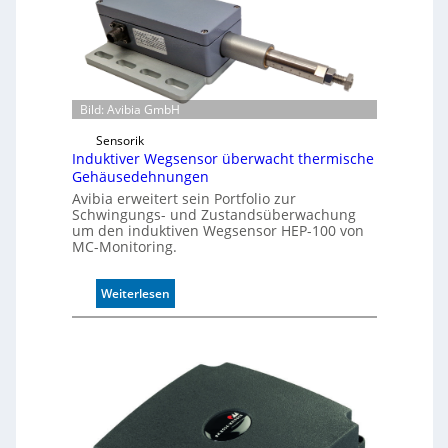
e
r
m
o
d
u
Bild: Avibia GmbH
l
Sensorik
e
Induktiver Wegsensor überwacht thermische
m
Gehäusedehnungen
i
Avibia erweitert sein Portfolio zur
t
Schwingungs- und Zustandsüberwachung
2
um den induktiven Wegsensor HEP-100 von
0
MC-Monitoring.
u
n
:
Weiterlesen
d
I
4
n
0
d
A
u
k
t
i
v