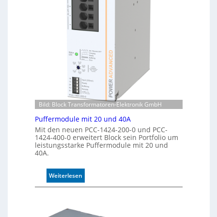
k
i
e
s
n
i
n
e
u
r
n
t
g
e
K
o
n
t
Bild: Block Transformatoren-Elektronik GmbH
r
o
Puffermodule mit 20 und 40A
l
Mit den neuen PCC-1424-200-0 und PCC-
l
1424-400-0 erweitert Block sein Portfolio um
e
leistungsstarke Puffermodule mit 20 und
40A.
:
Weiterlesen
P
u
f
f