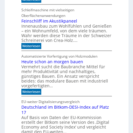
V
c
o
h
Schleifmaschine mit vielseitigen
r
C
Oberflächenanwendungen
f
N
e
C
Feinschliff im Akustikpaneel
r
-
Innenausbau zum Wohlfühlen und Genießen
t
T
– ein Wohnumfeld, von dem viele träumen.
i
e
Wahr werden diese Träume in der Schweizer
g
c
Schreinerei von Crea-Holz.…
u
h
n
n
:
Weiterlesen
g
i
F
a
k
e
Automatisierte Vorfertigung von Holzmodulen
u
?
i
Heute schon an morgen bauen
f
n
S
Vermehrt sucht die Baubranche Mittel für
s
c
c
mehr Produktivität und nachhaltiges,
h
h
günstiges Bauen. Ein Ansatz verspricht
i
l
beides: das modulare Bauen mit industriell
e
i
vorgefertigten…
n
f
e
:
f
Weiterlesen
n
H
i
e
m
EU-weiter Digitalisierungsvergleich
u
A
Deutschland im Bitkom-DESI-Index auf Platz
t
k
17
e
u
s
s
Auf Basis von Daten der EU-Kommission
c
t
erstellt der Bitkom seine Version des ‚Digital
h
i
Economy and Society Index‘ und vergleicht
o
k
damit den EU-weiten…
n
p