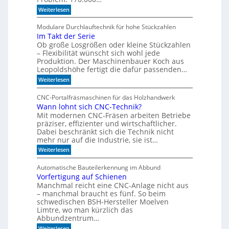
l
:
Weiterlesen
i
V
s
o
Modulare Durchlauftechnik für hohe Stückzahlen
i
n
Im Takt der Serie
d
e
Ob große Losgrößen oder kleine Stückzahlen
e
r
r
– Flexibilität wünscht sich wohl jede
t
B
Produktion. Der Maschinenbauer Koch aus
o
e
Leopoldshöhe fertigt die dafür passenden…
r
I
:
Weiterlesen
k
R
I
e
m
-
z
CNC-Portalfräsmaschinen für das Holzhandwerk
T
u
S
Wann lohnt sich CNC-Technik?
a
m
e
Mit modernen CNC-Fräsen arbeiten Betriebe
k
B
n
t
präziser, effizienter und wirtschaftlicher.
ü
d
c
Dabei beschränkt sich die Technik nicht
s
e
h
mehr nur auf die Industrie, sie ist…
o
r
e
r
:
Weiterlesen
S
r
W
e
e
r
a
r
e
Automatische Bauteilerkennung im Abbund
n
n
i
g
Vorfertigung auf Schienen
n
e
a
Manchmal reicht eine CNC-Anlage nicht aus
l
l
o
– manchmal braucht es fünf. So beim
h
schwedischen BSH-Hersteller Moelven
n
Limtre, wo man kürzlich das
t
Abbundzentrum…
s
:
i
Weiterlesen