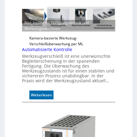
u
v
e
r
Bild: Institut für Fertigungstechnik und
l
Werkzeugmaschinen
ä
s
Kamera-basierte Werkzeug-
s
Verschleißüberwachung per ML
i
Automatisierte Kontrolle
g
Werkzeugverschleiß ist eine unerwünschte
e
Begleiterscheinung in der spanenden
D
Fertigung. Die Überwachung des
Werkzeugzustands ist für einen stabilen und
r
sichereren Prozess unabdingbar. In der
u
Praxis wird der Werkzeugzustand aktuell…
c
k
m
:
Weiterlesen
a
A
r
u
k
t
e
o
n
m
e
a
r
t