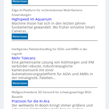
a
r
:
Weiterlesen
r
C
m
t
o
Edge-AI-Plattform für rechenintensive Multi-Kamera-
i
f
i
Anwendungen
s
l
ü
Highspeed im Aquarium
c
Machine Vision hat sich in den letzten Jahren
s
r
h
fundamental gewandelt. Wo früher einzelne Smart
z
m
e
Cameras…
ä
u
G
h
:
Weiterlesen
l
e
l
H
t
h
e
i
i
ä
Intelligentes Palettenhandling für AGVs und AMRs in der
n
g
v
u
Logistik
h
a
s
Mehr Toleranz
s
r
e
Eine gemeinsame Lösung von Kollmorgen und IFM
p
i
d
verbindet robuste, industrietaugliche
e
a
Kamerasensorik mit einer
e
e
Automatisierungsplattform für AGVs und AMRs in
b
h
d
der Intralogistik. Paletten…
l
n
i
:
Weiterlesen
e
u
m
M
S
A
n
e
Maßgeschneiderte 3D-Sensorik für schwergewichtige BGA-
t
q
g
h
Bauteile
e
u
e
r
Präzision für die KI-Ära
a
u
n
Der weltweite KI-Boom bringt immer größere und
T
r
e