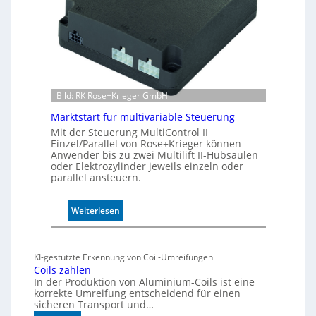
e
r
W
e
g
s
e
Bild: RK Rose+Krieger GmbH
n
Marktstart für multivariable Steuerung
s
Mit der Steuerung MultiControl II
o
Einzel/Parallel von Rose+Krieger können
r
Anwender bis zu zwei Multilift II-Hubsäulen
ü
oder Elektrozylinder jeweils einzeln oder
b
parallel ansteuern.
e
r
:
Weiterlesen
w
M
a
a
c
r
h
KI-gestützte Erkennung von Coil-Umreifungen
k
t
Coils zählen
t
t
In der Produktion von Aluminium-Coils ist eine
s
korrekte Umreifung entscheidend für einen
h
sicheren Transport und…
t
e