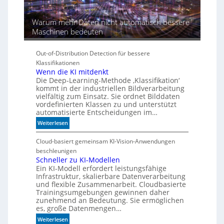
Warum mehr Daten nicht automatisch bessere
Maschinen bedeuten
Out-of-Distribution Detection für bessere
Klassifikationen
Wenn die KI mitdenkt
Die Deep-Learning-Methode ‚Klassifikation‘
kommt in der industriellen Bildverarbeitung
vielfältig zum Einsatz. Sie ordnet Bilddaten
vordefinierten Klassen zu und unterstützt
automatisierte Entscheidungen im…
:
Weiterlesen
W
e
Cloud-basiert gemeinsam KI-Vision-Anwendungen
n
beschleunigen
n
Schneller zu KI-Modellen
Ein KI-Modell erfordert leistungsfähige
d
Infrastruktur, skalierbare Datenverarbeitung
i
und flexible Zusammenarbeit. Cloudbasierte
e
Trainingsumgebungen gewinnen daher
K
zunehmend an Bedeutung. Sie ermöglichen
I
es, große Datenmengen…
m
:
Weiterlesen
i