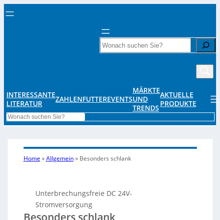
Search
MÄRKTE
INTERESSANTE
AKTUELLE
ZAHLENFUTTER
EVENTS
UND
LITERATUR
PRODUKTE
TRENDS
Search
Home
»
Allgemein
»
Besonders schlank
Unterbrechungsfreie DC 24V-
Stromversorgung
Besonders schlank