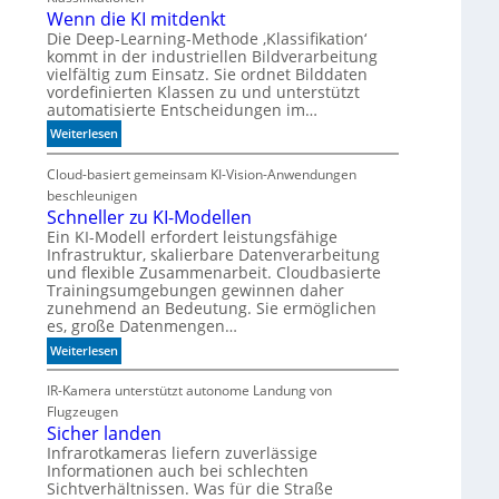
Wenn die KI mitdenkt
Die Deep-Learning-Methode ‚Klassifikation‘
kommt in der industriellen Bildverarbeitung
vielfältig zum Einsatz. Sie ordnet Bilddaten
vordefinierten Klassen zu und unterstützt
automatisierte Entscheidungen im…
:
Weiterlesen
W
e
Cloud-basiert gemeinsam KI-Vision-Anwendungen
n
beschleunigen
n
Schneller zu KI-Modellen
d
Ein KI-Modell erfordert leistungsfähige
Infrastruktur, skalierbare Datenverarbeitung
i
und flexible Zusammenarbeit. Cloudbasierte
e
Trainingsumgebungen gewinnen daher
K
zunehmend an Bedeutung. Sie ermöglichen
I
es, große Datenmengen…
m
:
Weiterlesen
i
S
t
c
IR-Kamera unterstützt autonome Landung von
d
h
Flugzeugen
e
n
Sicher landen
n
e
Infrarotkameras liefern zuverlässige
k
Informationen auch bei schlechten
l
t
Sichtverhältnissen. Was für die Straße
l