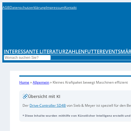
AGB
Datenschutzerklärung
Impressum
Kontakt
INTERESSANTE LITERATUR
ZAHLENFUTTER
EVENTS
MÄR
Search
Home
»
Allgemein
»
Kleines Kraftpaket bewegt Maschinen effizient
Übersicht mit KI
Der
Drive-Controller SD4B
von Sieb & Meyer ist speziell für den 
Niedervoltversorgung konzipiert und bietet innovative Antriebs- 
* Diese Inhalte wurden mithilfe von Künstlicher Intelligenz erstellt un
ermöglicht der
SD4B
einen sensorlosen Betrieb bei hoher Geschwin
unterstützt auch sensorbehaftete Anwendungen, die für Synchron
integriert moderne Sicherheitsfunktionen wie Safe Torque Off und