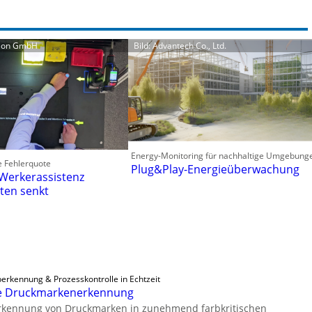
tion GmbH
Bild: Advantech Co., Ltd.
Energy-Monitoring für nachhaltige Umgebung
e Fehlerquote
Plug&Play-Energieüberwachung
 Werkerassistenz
ten senkt
berkennung & Prozesskontrolle in Echtzeit
ge Druckmarkenerkennung
Erkennung von Druckmarken in zunehmend farbkritischen