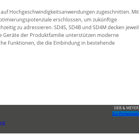
ell auf Hochgeschwindigkeitsanwendungen zugeschnitten. Mi
ptimierungspotenziale erschlossen, um zukünftige
zeitig zu adressieren. SD4S, SD4B und SD4M decken jeweil
le Geräte der Produktfamilie unterstützen moderne
che Funktionen, die die Einbindung in bestehende
SIEB & MEYER
Zur Firmenweb
und