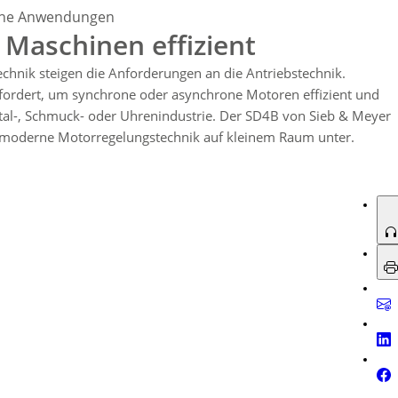
ia Ethernet, mit Unterstützung diverser Feldbusschnittstellen für einfache
sche Anwendungen
ch besonders für kleine CAD-CAM-Fräsmaschinen und Anwendungen in der
 Maschinen effizient
, moderne Sicherheitsfunktionen und einfache Integration bietet.
echnik steigen die Anforderungen an die Antriebstechnik.
fordert, um synchrone oder asynchrone Motoren effizient und
ntal-, Schmuck- oder Uhrenindustrie. Der SD4B von Sieb & Meyer
t moderne Motorregelungstechnik auf kleinem Raum unter.