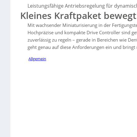
Sensorbedarf reduziert. Die Parametrierung erfolgt über Software v
Leistungsfähige Antriebsregelung für dynami
Integration in Maschinenarchitekturen. Der Controller eignet si
Kleines Kraftpaket bewegt
Dental-, Schmuck- und Uhrenindustrie, indem er kompakte Bauweise
Mit wachsender Miniaturisierung in der Fertigungst
Hochpräzise und kompakte Drive Controller sind ge
zuverlässig zu regeln – gerade in Bereichen wie De
geht genau auf diese Anforderungen ein und bring
Allgemein
Sorry, no results.
Please try another keyword