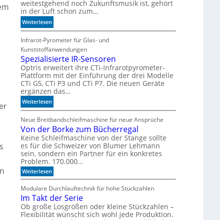
weitestgehend noch Zukunftsmusik ist, gehört
e
dem
in der Luft schon zum…
r
:
Weiterlesen
z
S
u
i
Infrarot-Pyrometer für Glas- und
K
c
I
Kunststoffanwendungen
h
Spezialisierte IR-Sensoren
-
e
M
Optris erweitert ihre CTi-Infrarotpyrometer-
Plattform mit der Einführung der drei Modelle
r
o
CTi G5, CTi P3 und CTi P7. Die neuen Geräte
l
d
ergänzen das…
a
e
n
:
Weiterlesen
l
er
d
S
l
e
p
Neue Breitbandschleifmaschine für neue Ansprüche
e
n
Von der Borke zum Bücherregal
e
n
z
Keine Schleifmaschine von der Stange sollte
s
es für die Schweizer von Blumer Lehmann
i
sein, sondern ein Partner für ein konkretes
a
Problem. 170.000…
l
on
:
Weiterlesen
i
V
s
o
Modulare Durchlauftechnik für hohe Stückzahlen
i
n
Im Takt der Serie
d
e
e
Ob große Losgrößen oder kleine Stückzahlen –
r
r
Flexibilität wünscht sich wohl jede Produktion.
t
B