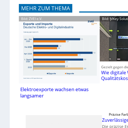
MEHR ZUM THEMA
Bild: ZVEI e.V.
Bild: MKey Solu
Gezielt gegen di
Wie digitale
Qualitätskos
Elektroexporte wachsen etwas
langsamer
Präzise Far
Zuverlässi
Die präzise 