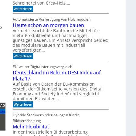
Schreinerei von Crea-Holz.…
u
c
n
h
:
Weiterlesen
t
g
n
F
a
i
e
Automatisierte Vorfertigung von Holzmodulen
u
k
i
f
Heute schon an morgen bauen
?
n
s
S
s
Vermehrt sucht die Baubranche Mittel für
c
c
mehr Produktivität und nachhaltiges,
h
h
günstiges Bauen. Ein Ansatz verspricht beides:
i
l
das modulare Bauen mit industriell
e
i
vorgefertigten…
n
f
e
f
:
Weiterlesen
n
i
H
m
e
EU-weiter Digitalisierungsvergleich
A
u
Deutschland im Bitkom-DESI-Index auf
k
t
u
e
Platz 17
s
s
Auf Basis von Daten der EU-Kommission
t
c
erstellt der Bitkom seine Version des ‚Digital
i
h
Economy and Society Index‘ und vergleicht
k
o
p
damit den EU-weiten…
n
a
a
:
Weiterlesen
 AG
n
n
D
e
m
site
e
Hybride Steckverbinderlösungen für die
e
o
u
l
r
Bildverarbeitung
t
g
s
Mehr Flexibilität
e
c
In der industriellen Bildverarbeitung
n
h