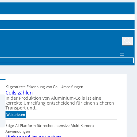
UTTER
EVENTS
MÄRKTE UND TRENDS
AKTUELLE PRODUKTE
MEHR
KI-gestützte Erkennung von Coil-Umreifungen
Coils zählen
In der Produktion von Aluminium-Coils ist eine
korrekte Umreifung entscheidend für einen sicheren
Transport und…
:
Weiterlesen
C
o
Edge-AI-Plattform für rechenintensive Multi-Kamera-
i
Anwendungen
l