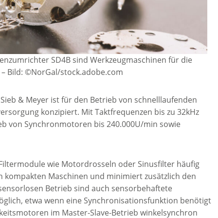
quenzumrichter SD4B sind Werkzeugmaschinen für die
–
Bild: ©NorGal/stock.adobe.com
ieb & Meyer ist für den Betrieb von schnelllaufenden
rsorgung konzipiert. Mit Taktfrequenzen bis zu 32kHz
ieb von Synchronmotoren bis 240.000U/min sowie
Filtermodule wie Motordrosseln oder Sinusfilter häufig
n in kompakten Maschinen und minimiert zusätzlich den
nsorlosen Betrieb sind auch sensorbehaftete
lich, etwa wenn eine Synchronisationsfunktion benötigt
keitsmotoren im Master-Slave-Betrieb winkelsynchron