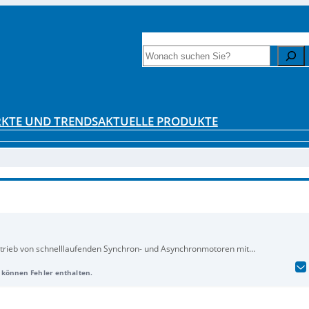
INTERESSANTE LITERATUR
ZAHLENF
Search
KTE UND TRENDS
AKTUELLE PRODUKTE
Betrieb von schnelllaufenden Synchron- und Asynchronmotoren mit
und Regelungstechnik auf kleinem Raum. Mit seinen hohen Taktfrequenzen
d können Fehler enthalten.
digkeit und eliminiert oft den Bedarf an externen Filtermodulen. Er
isation von Hochgeschwindigkeitsmotoren geeignet sind. Der
SD4B
 bietet einen Lastindikator zur Prozessüberwachung, was zusätzlichen