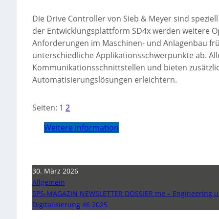
Die Drive Controller von Sieb & Meyer sind spezi
der Entwicklungsplattform SD4x werden weitere O
Anforderungen im Maschinen- und Anlagenbau früh
unterschiedliche Applikationsschwerpunkte ab. Al
Kommunikationsschnittstellen und bieten zusätzli
Automatisierungslösungen erleichtern.
Seiten:
1
2
Weitere Information
30. März 2026
Allgemein
SPS-MAGAZIN NEWSLETTER DOSSIER me – Engineering 
Digitalisierung 46 2025