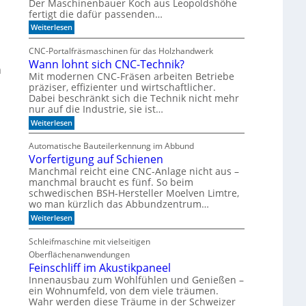
Der Maschinenbauer Koch aus Leopoldshöhe
e
o
fertigt die dafür passenden…
r
I
:
k
Weiterlesen
R
I
e
-
m
z
CNC-Portalfräsmaschinen für das Holzhandwerk
T
u
S
Wann lohnt sich CNC-Technik?
a
m
n
e
k
B
Mit modernen CNC-Fräsen arbeiten Betriebe
n
t
ü
präziser, effizienter und wirtschaftlicher.
s
d
c
Dabei beschränkt sich die Technik nicht mehr
e
h
o
nur auf die Industrie, sie ist…
r
e
r
:
S
Weiterlesen
r
e
W
e
r
a
r
e
n
Automatische Bauteilerkennung im Abbund
n
i
g
Vorfertigung auf Schienen
n
e
a
l
Manchmal reicht eine CNC-Anlage nicht aus –
l
o
manchmal braucht es fünf. So beim
h
schwedischen BSH-Hersteller Moelven Limtre,
n
wo man kürzlich das Abbundzentrum…
t
:
s
Weiterlesen
V
i
o
c
Schleifmaschine mit vielseitigen
r
h
Oberflächenanwendungen
f
C
e
N
Feinschliff im Akustikpaneel
r
C
Innenausbau zum Wohlfühlen und Genießen –
t
-
ein Wohnumfeld, von dem viele träumen.
i
T
Wahr werden diese Träume in der Schweizer
g
e