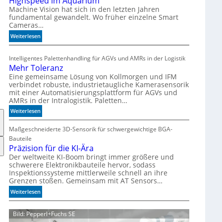
Highspeed im Aquarium
s
Machine Vision hat sich in den letzten Jahren
fundamental gewandelt. Wo früher einzelne Smart
z
Cameras…
ä
h
:
Weiterlesen
l
H
e
i
Intelligentes Palettenhandling für AGVs und AMRs in der Logistik
n
g
Mehr Toleranz
h
Eine gemeinsame Lösung von Kollmorgen und IFM
s
verbindet robuste, industrietaugliche Kamerasensorik
p
mit einer Automatisierungsplattform für AGVs und
e
AMRs in der Intralogistik. Paletten…
e
:
Weiterlesen
d
M
i
e
Maßgeschneiderte 3D-Sensorik für schwergewichtige BGA-
m
h
Bauteile
A
r
Präzision für die KI-Ära
q
T
Der weltweite KI-Boom bringt immer größere und
u
schwerere Elektronikbauteile hervor, sodass
o
a
Inspektionssysteme mittlerweile schnell an ihre
l
r
Grenzen stoßen. Gemeinsam mit AT Sensors…
e
i
r
:
Weiterlesen
u
a
P
m
n
r
Bild: Pepperl+Fuchs SE
z
ä