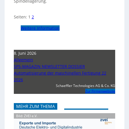
Spindellagerung.
Seiten:
1
2
Weitere Information
8. Juni 2026
Allgemein
SPS-MAGAZIN NEWSLETTER DOSSIER
Automatisierung der maschinellen Fertigung 22
2026
Schaeffler Technologies AG & Co. KG
Zur Firmenwebsite
MEHR ZUM THEMA
Bild: ZVEI e.V.