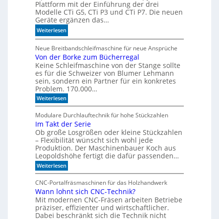
Plattform mit der Einführung der drei
r
o
Modelle CTi G5, CTi P3 und CTi P7. Die neuen
l
d
Geräte ergänzen das…
a
e
:
Weiterlesen
n
l
S
d
l
p
Neue Breitbandschleifmaschine für neue Ansprüche
e
e
Von der Borke zum Bücherregal
e
n
n
Keine Schleifmaschine von der Stange sollte
z
es für die Schweizer von Blumer Lehmann
i
sein, sondern ein Partner für ein konkretes
a
Problem. 170.000…
l
:
Weiterlesen
i
V
s
o
Modulare Durchlauftechnik für hohe Stückzahlen
i
n
Im Takt der Serie
d
e
Ob große Losgrößen oder kleine Stückzahlen
e
r
r
– Flexibilität wünscht sich wohl jede
t
B
Produktion. Der Maschinenbauer Koch aus
o
e
Leopoldshöhe fertigt die dafür passenden…
r
I
:
Weiterlesen
k
R
I
e
m
-
z
CNC-Portalfräsmaschinen für das Holzhandwerk
T
u
S
Wann lohnt sich CNC-Technik?
a
m
e
Mit modernen CNC-Fräsen arbeiten Betriebe
k
B
n
t
präziser, effizienter und wirtschaftlicher.
ü
d
c
Dabei beschränkt sich die Technik nicht
s