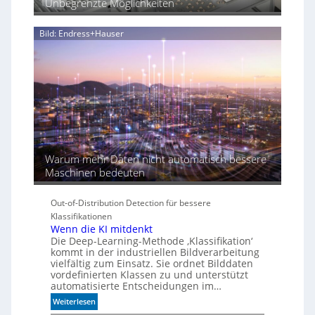
Unbegrenzte Möglichkeiten
r
d
i
Bild: Endress+Hauser
e
K
I
-
Ä
r
a
Warum mehr Daten nicht automatisch bessere
Maschinen bedeuten
Out-of-Distribution Detection für bessere
Klassifikationen
Wenn die KI mitdenkt
Die Deep-Learning-Methode ‚Klassifikation‘
kommt in der industriellen Bildverarbeitung
vielfältig zum Einsatz. Sie ordnet Bilddaten
vordefinierten Klassen zu und unterstützt
automatisierte Entscheidungen im…
:
Weiterlesen
W