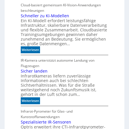
e
Cloud-basiert gemeinsam KI-Vision-Anwendungen
n
beschleunigen
n
Schneller zu KI-Modellen
Ein KI-Modell erfordert leistungsfähige
d
Infrastruktur, skalierbare Datenverarbeitung
i
und flexible Zusammenarbeit. Cloudbasierte
e
Trainingsumgebungen gewinnen daher
K
zunehmend an Bedeutung. Sie ermöglichen
I
es, große Datenmengen…
m
:
Weiterlesen
i
S
t
c
IR-Kamera unterstützt autonome Landung von
d
h
Flugzeugen
e
n
Sicher landen
n
Infrarotkameras liefern zuverlässige
e
k
Informationen auch bei schlechten
l
t
Sichtverhältnissen. Was für die Straße
l
weitestgehend noch Zukunftsmusik ist,
e
gehört in der Luft schon zum…
r
:
Weiterlesen
z
S
u
i
Infrarot-Pyrometer für Glas- und
K
c
Kunststoffanwendungen
I
h
Spezialisierte IR-Sensoren
-
Optris erweitert ihre CTi-Infrarotpyrometer-
e
M