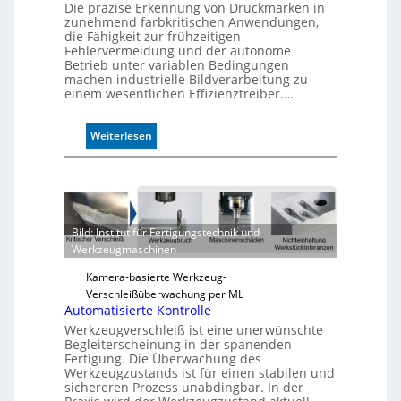
Die präzise Erkennung von Druckmarken in
zunehmend farbkritischen Anwendungen,
die Fähigkeit zur frühzeitigen
Fehlervermeidung und der autonome
Betrieb unter variablen Bedingungen
machen industrielle Bildverarbeitung zu
einem wesentlichen Effizienztreiber.…
:
Weiterlesen
Z
u
v
e
r
Bild: Institut für Fertigungstechnik und
l
Werkzeugmaschinen
ä
s
Kamera-basierte Werkzeug-
s
Verschleißüberwachung per ML
i
Automatisierte Kontrolle
g
Werkzeugverschleiß ist eine unerwünschte
e
Begleiterscheinung in der spanenden
D
Fertigung. Die Überwachung des
Werkzeugzustands ist für einen stabilen und
r
sichereren Prozess unabdingbar. In der
u