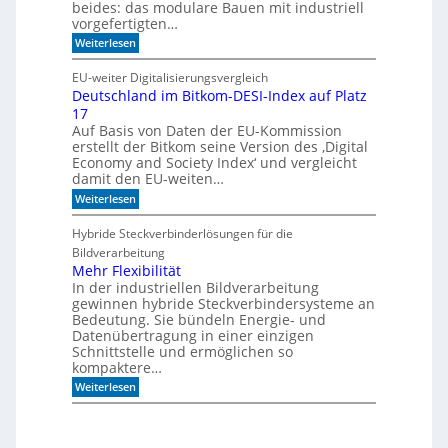
l
beides: das modulare Bauen mit industriell
e
i
vorgefertigten…
n
f
e
:
f
Weiterlesen
n
H
i
e
m
EU-weiter Digitalisierungsvergleich
u
A
Deutschland im Bitkom-DESI-Index auf Platz
t
k
17
e
u
s
s
Auf Basis von Daten der EU-Kommission
c
t
erstellt der Bitkom seine Version des ‚Digital
h
i
Economy and Society Index‘ und vergleicht
o
k
damit den EU-weiten…
n
p
a
a
:
Weiterlesen
n
n
D
m
e
e
Hybride Steckverbinderlösungen für die
o
e
u
Bildverarbeitung
r
l
t
g
s
Mehr Flexibilität
e
c
In der industriellen Bildverarbeitung
n
h
gewinnen hybride Steckverbindersysteme an
b
l
Bedeutung. Sie bündeln Energie- und
a
a
Datenübertragung in einer einzigen
u
n
Schnittstelle und ermöglichen so
e
d
n
kompaktere…
i
m
:
Weiterlesen
B
M
i
e
t
h
k
r