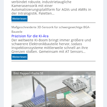
i
d
verbindet robuste, industrietaugliche
e
a
Kamerasensorik mit einer
e
e
Automatisierungsplattform für AGVs und AMRs in
b
h
d
der Intralogistik. Paletten…
l
n
i
:
Weiterlesen
e
u
m
M
S
A
n
e
Maßgeschneiderte 3D-Sensorik für schwergewichtige BGA-
t
q
g
h
Bauteile
e
u
e
r
Präzision für die KI-Ära
a
u
n
Der weltweite KI-Boom bringt immer größere und
T
r
e
schwerere Elektronikbauteile hervor, sodass
o
i
r
Inspektionssysteme mittlerweile schnell an ihre
l
u
u
Grenzen stoßen. Gemeinsam mit AT Sensors…
e
m
n
:
Weiterlesen
r
g
P
a
r
n
ä
z
Bild: Pepperl+Fuchs SE
z
i
s
i
o
n
f
ü