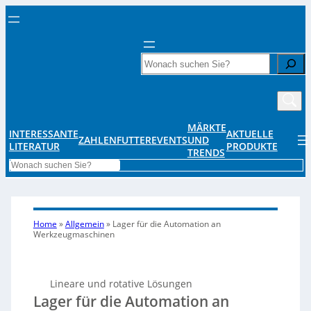
Search
MÄRKTE
INTERESSANTE
AKTUELLE
ZAHLENFUTTER
EVENTS
UND
LITERATUR
PRODUKTE
TRENDS
Search
Home
»
Allgemein
»
Lager für die Automation an
Werkzeugmaschinen
Lineare und rotative Lösungen
Lager für die Automation an