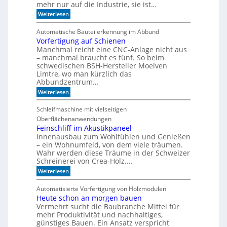
e
h
mehr nur auf die Industrie, sie ist…
o
r
e
r
:
Weiterlesen
S
r
W
e
e
r
a
r
e
Automatische Bauteilerkennung im Abbund
n
n
i
g
Vorfertigung auf Schienen
n
e
a
Manchmal reicht eine CNC-Anlage nicht aus
l
l
o
– manchmal braucht es fünf. So beim
h
schwedischen BSH-Hersteller Moelven
n
Limtre, wo man kürzlich das
t
Abbundzentrum…
s
:
i
Weiterlesen
V
c
o
h
Schleifmaschine mit vielseitigen
r
C
Oberflächenanwendungen
f
N
e
C
Feinschliff im Akustikpaneel
r
-
Innenausbau zum Wohlfühlen und Genießen
t
T
– ein Wohnumfeld, von dem viele träumen.
i
e
Wahr werden diese Träume in der Schweizer
g
c
Schreinerei von Crea-Holz.…
u
h
n
n
:
Weiterlesen
g
i
F
a
k
e
Automatisierte Vorfertigung von Holzmodulen
u
?
i
Heute schon an morgen bauen
f
n
S
Vermehrt sucht die Baubranche Mittel für
s
c
c
mehr Produktivität und nachhaltiges,
h
h
günstiges Bauen. Ein Ansatz verspricht
i