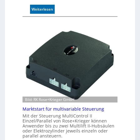
n
:
Weiterlesen
d
I
4
n
0
d
A
u
k
t
i
v
e
r
W
e
g
s
e
Bild: RK Rose+Krieger GmbH
n
Marktstart für multivariable Steuerung
s
Mit der Steuerung MultiControl II
o
Einzel/Parallel von Rose+Krieger können
r
Anwender bis zu zwei Multilift II-Hubsäulen
ü
oder Elektrozylinder jeweils einzeln oder
b
parallel ansteuern.
e