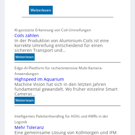
r
:
Weiterlesen
w
M
a
a
c
r
h
KI-gestützte Erkennung von Coil-Umreifungen
k
t
Coils zählen
t
t
In der Produktion von Aluminium-Coils ist eine
s
korrekte Umreifung entscheidend für einen
h
sicheren Transport und…
t
e
a
:
r
Weiterlesen
r
C
m
t
o
Edge-AI-Plattform für rechenintensive Multi-Kamera-
i
f
i
Anwendungen
s
l
ü
Highspeed im Aquarium
c
Machine Vision hat sich in den letzten Jahren
s
r
h
fundamental gewandelt. Wo früher einzelne Smart
z
m
e
Cameras…
ä
u
G
h
:
Weiterlesen
l
e
l
H
t
h
e
i
i
ä
Intelligentes Palettenhandling für AGVs und AMRs in der
n
g
v
u
Logistik
h
a
s
Mehr Toleranz
s
r
e
Eine gemeinsame Lösung von Kollmorgen und IFM
p