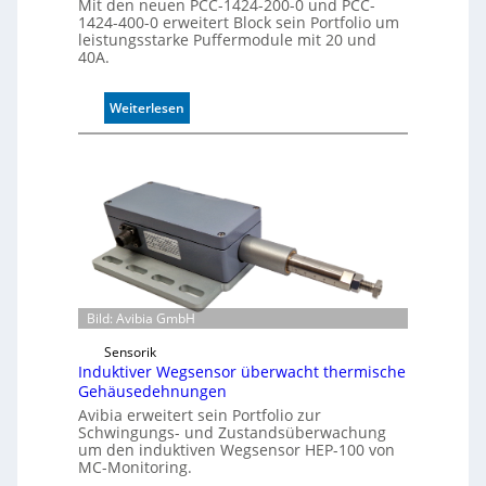
Mit den neuen PCC-1424-200-0 und PCC-
l
1424-400-0 erweitert Block sein Portfolio um
leistungsstarke Puffermodule mit 20 und
e
40A.
:
Weiterlesen
P
u
f
f
e
r
m
o
d
u
Bild: Avibia GmbH
l
Sensorik
e
Induktiver Wegsensor überwacht thermische
m
Gehäusedehnungen
i
Avibia erweitert sein Portfolio zur
t
Schwingungs- und Zustandsüberwachung
2
um den induktiven Wegsensor HEP-100 von
0
MC-Monitoring.
u