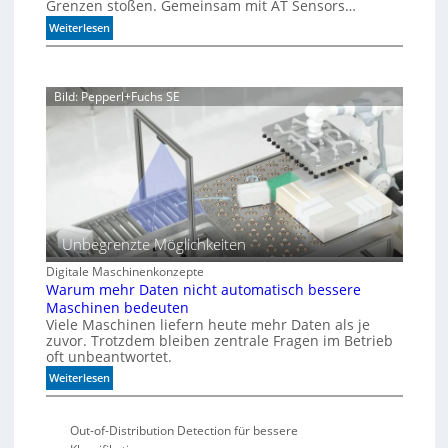
r
Grenzen stoßen. Gemeinsam mit AT Sensors…
e
u
u
:
Weiterlesen
r
m
n
P
a
g
r
n
ä
z
Bild: Pepperl+Fuchs SE
z
i
s
i
o
n
f
ü
Unbegrenzte Möglichkeiten
r
d
Digitale Maschinenkonzepte
i
Warum mehr Daten nicht automatisch bessere
e
Maschinen bedeuten
K
Viele Maschinen liefern heute mehr Daten als je
I
zuvor. Trotzdem bleiben zentrale Fragen im Betrieb
-
oft unbeantwortet.
Ä
:
Weiterlesen
r
W
a
a
Out-of-Distribution Detection für bessere
r