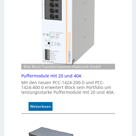
k
i
e
s
n
i
n
e
u
r
n
t
g
e
K
o
n
t
Bild: Block Transformatoren-Elektronik GmbH
r
o
Puffermodule mit 20 und 40A
l
Mit den neuen PCC-1424-200-0 und PCC-
l
1424-400-0 erweitert Block sein Portfolio um
e
leistungsstarke Puffermodule mit 20 und 40A.
:
Weiterlesen
P
u
f
f
e