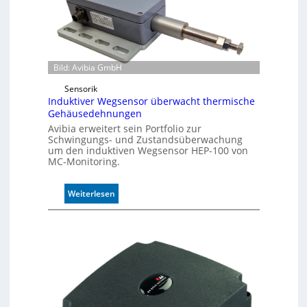
r
m
o
d
u
Bild: Avibia GmbH
l
e
Sensorik
Induktiver Wegsensor überwacht thermische
m
Gehäusedehnungen
i
t
Avibia erweitert sein Portfolio zur
Schwingungs- und Zustandsüberwachung
2
um den induktiven Wegsensor HEP-100 von
0
MC-Monitoring.
u
n
d
:
Weiterlesen
4
I
0
n
A
d
u
k
t
i
v