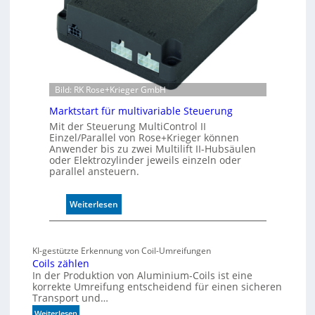
e
r
W
e
g
s
e
Bild: RK Rose+Krieger GmbH
n
s
Marktstart für multivariable Steuerung
o
Mit der Steuerung MultiControl II
r
Einzel/Parallel von Rose+Krieger können
Anwender bis zu zwei Multilift II-Hubsäulen
ü
oder Elektrozylinder jeweils einzeln oder
b
parallel ansteuern.
e
r
w
:
Weiterlesen
a
M
c
a
h
r
KI-gestützte Erkennung von Coil-Umreifungen
t
k
Coils zählen
t
t
In der Produktion von Aluminium-Coils ist eine
h
s
korrekte Umreifung entscheidend für einen sicheren
e
Transport und…
t
r
a
:
Weiterlesen