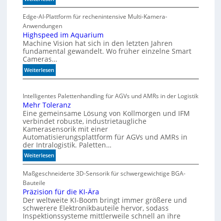
m
r
C
i
t
o
Edge-AI-Plattform für rechenintensive Multi-Kamera-
s
f
i
Anwendungen
l
c
ü
Highspeed im Aquarium
Machine Vision hat sich in den letzten Jahren
s
h
r
fundamental gewandelt. Wo früher einzelne Smart
z
e
m
Cameras…
ä
G
u
h
:
Weiterlesen
e
l
l
H
h
t
e
i
ä
i
Intelligentes Palettenhandling für AGVs und AMRs in der Logistik
n
g
u
v
Mehr Toleranz
h
s
a
Eine gemeinsame Lösung von Kollmorgen und IFM
s
e
r
verbindet robuste, industrietaugliche
p
d
i
Kamerasensorik mit einer
e
Automatisierungsplattform für AGVs und AMRs in
e
a
e
der Intralogistik. Paletten…
h
b
d
:
Weiterlesen
n
l
i
M
u
e
m
e
Maßgeschneiderte 3D-Sensorik für schwergewichtige BGA-
n
S
A
h
Bauteile
g
t
q
r
Präzision für die KI-Ära
e
e
u
Der weltweite KI-Boom bringt immer größere und
T
a
n
u
schwerere Elektronikbauteile hervor, sodass
o
r
e
Inspektionssysteme mittlerweile schnell an ihre
l
i