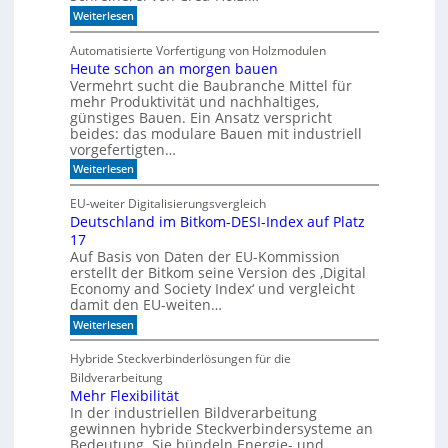
c
n
:
h
Weiterlesen
g
F
n
a
e
i
Automatisierte Vorfertigung von Holzmodulen
u
i
k
Heute schon an morgen bauen
f
n
?
S
Vermehrt sucht die Baubranche Mittel für
s
c
c
mehr Produktivität und nachhaltiges,
h
h
günstiges Bauen. Ein Ansatz verspricht
i
l
beides: das modulare Bauen mit industriell
e
i
vorgefertigten…
n
f
e
:
f
Weiterlesen
n
H
i
e
m
EU-weiter Digitalisierungsvergleich
u
A
Deutschland im Bitkom-DESI-Index auf Platz
t
k
17
e
u
s
s
Auf Basis von Daten der EU-Kommission
c
t
erstellt der Bitkom seine Version des ‚Digital
h
i
Economy and Society Index‘ und vergleicht
o
k
damit den EU-weiten…
n
p
a
a
:
Weiterlesen
n
n
D
m
e
e
Hybride Steckverbinderlösungen für die
o
e
u
Bildverarbeitung
r
l
t
g
s
Mehr Flexibilität
e
c
In der industriellen Bildverarbeitung
n
h
gewinnen hybride Steckverbindersysteme an
b
l
Bedeutung. Sie bündeln Energie- und
a