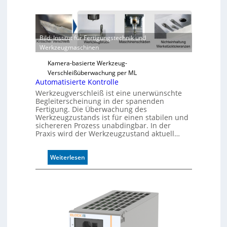
u
v
e
r
Bild: Institut für Fertigungstechnik und
l
Werkzeugmaschinen
ä
s
Kamera-basierte Werkzeug-
s
Verschleißüberwachung per ML
i
Automatisierte Kontrolle
g
Werkzeugverschleiß ist eine unerwünschte
e
Begleiterscheinung in der spanenden
D
Fertigung. Die Überwachung des
r
Werkzeugzustands ist für einen stabilen und
sichereren Prozess unabdingbar. In der
u
Praxis wird der Werkzeugzustand aktuell…
c
k
m
:
Weiterlesen
a
A
r
u
k
t
e
o
n
m
e
a
r
t