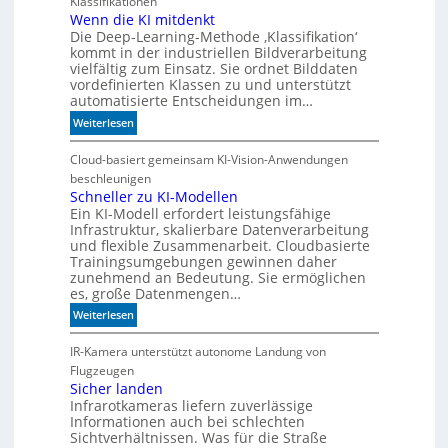
Klassifikationen
u
Wenn die KI mitdenkt
m
Die Deep-Learning-Methode ‚Klassifikation‘
m
kommt in der industriellen Bildverarbeitung
e
vielfältig zum Einsatz. Sie ordnet Bilddaten
h
vordefinierten Klassen zu und unterstützt
r
automatisierte Entscheidungen im…
D
:
Weiterlesen
a
W
t
e
Cloud-basiert gemeinsam KI-Vision-Anwendungen
e
n
beschleunigen
n
n
Schneller zu KI-Modellen
n
Ein KI-Modell erfordert leistungsfähige
d
i
Infrastruktur, skalierbare Datenverarbeitung
i
c
und flexible Zusammenarbeit. Cloudbasierte
e
h
Trainingsumgebungen gewinnen daher
K
t
zunehmend an Bedeutung. Sie ermöglichen
I
a
es, große Datenmengen…
m
u
:
Weiterlesen
i
t
S
t
o
c
IR-Kamera unterstützt autonome Landung von
d
m
h
Flugzeugen
e
a
n
Sicher landen
n
t
Infrarotkameras liefern zuverlässige
e
k
i
Informationen auch bei schlechten
l
t
s
Sichtverhältnissen. Was für die Straße
l