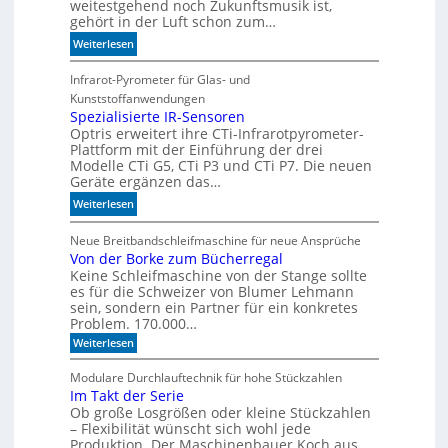
c
weitestgehend noch Zukunftsmusik ist,
e
gehört in der Luft schon zum…
h
r
b
:
Weiterlesen
z
e
S
u
s
i
Infrarot-Pyrometer für Glas- und
K
s
c
Kunststoffanwendungen
I
e
h
Spezialisierte IR-Sensoren
-
r
Optris erweitert ihre CTi-Infrarotpyrometer-
e
M
e
Plattform mit der Einführung der drei
r
o
Modelle CTi G5, CTi P3 und CTi P7. Die neuen
M
l
d
Geräte ergänzen das…
a
a
e
s
:
Weiterlesen
n
l
c
S
d
l
h
p
Neue Breitbandschleifmaschine für neue Ansprüche
e
e
i
Von der Borke zum Bücherregal
e
n
n
n
Keine Schleifmaschine von der Stange sollte
z
es für die Schweizer von Blumer Lehmann
e
i
sein, sondern ein Partner für ein konkretes
n
a
Problem. 170.000…
b
l
:
Weiterlesen
e
i
V
d
s
o
Modulare Durchlauftechnik für hohe Stückzahlen
e
i
n
Im Takt der Serie
d
u
e
Ob große Losgrößen oder kleine Stückzahlen
e
t
r
r
– Flexibilität wünscht sich wohl jede
e
t
B
Produktion. Der Maschinenbauer Koch aus