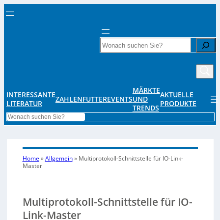
Search
MÄRKTE
INTERESSANTE
AKTUELLE
ZAHLENFUTTER
EVENTS
UND
LITERATUR
PRODUKTE
TRENDS
Search
Home
»
Allgemein
»
Multiprotokoll-Schnittstelle für IO-Link-
Master
Multiprotokoll-Schnittstelle für IO-
Link-Master