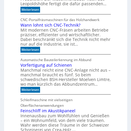
n
o
e
Leopoldshöhe fertigt die dafür passenden…
r
I
:
Weiterlesen
k
R
I
e
m
-
z
CNC-Portalfräsmaschinen für das Holzhandwerk
T
u
S
Wann lohnt sich CNC-Technik?
a
m
e
Mit modernen CNC-Fräsen arbeiten Betriebe
k
B
n
t
präziser, effizienter und wirtschaftlicher.
ü
d
c
Dabei beschränkt sich die Technik nicht mehr
s
e
h
nur auf die Industrie, sie ist…
o
r
e
r
:
Weiterlesen
S
r
W
e
e
r
a
r
e
Automatische Bauteilerkennung im Abbund
n
n
i
g
Vorfertigung auf Schienen
n
e
a
Manchmal reicht eine CNC-Anlage nicht aus –
l
l
o
manchmal braucht es fünf. So beim
h
schwedischen BSH-Hersteller Moelven Limtre,
n
wo man kürzlich das Abbundzentrum…
t
:
Weiterlesen
s
V
i
o
c
Schleifmaschine mit vielseitigen
r
h
Oberflächenanwendungen
f
C
e
Feinschliff im Akustikpaneel
N
r
C
Innenausbau zum Wohlfühlen und Genießen
t
-
– ein Wohnumfeld, von dem viele träumen.
i
T
Wahr werden diese Träume in der Schweizer
g
e
Schreinerei von Crea-Holz.…
u