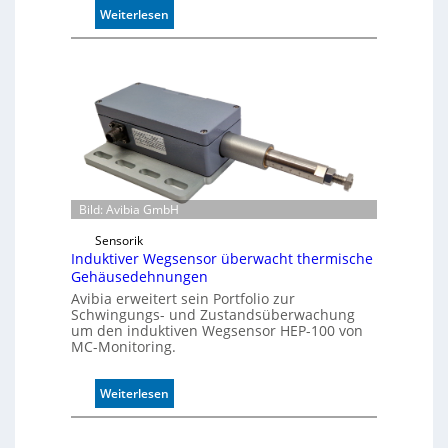
:
Weiterlesen
P
u
f
f
e
r
m
o
d
u
Bild: Avibia GmbH
l
Sensorik
e
Induktiver Wegsensor überwacht thermische
m
Gehäusedehnungen
i
Avibia erweitert sein Portfolio zur
t
Schwingungs- und Zustandsüberwachung
2
um den induktiven Wegsensor HEP-100 von
0
MC-Monitoring.
u
n
:
Weiterlesen
d
I
4
n
0