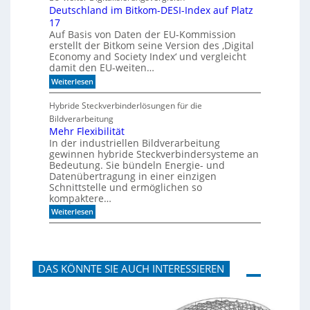
u
A
Deutschland im Bitkom-DESI-Index auf Platz
t
k
17
e
u
s
s
Auf Basis von Daten der EU-Kommission
c
t
erstellt der Bitkom seine Version des ‚Digital
h
i
Economy and Society Index‘ und vergleicht
o
k
damit den EU-weiten…
n
p
a
a
:
Weiterlesen
n
n
D
m
e
e
Hybride Steckverbinderlösungen für die
o
e
u
Bildverarbeitung
r
l
t
g
s
Mehr Flexibilität
e
c
In der industriellen Bildverarbeitung
n
h
gewinnen hybride Steckverbindersysteme an
b
l
Bedeutung. Sie bündeln Energie- und
a
a
Datenübertragung in einer einzigen
u
n
Schnittstelle und ermöglichen so
e
d
n
kompaktere…
i
m
:
Weiterlesen
B
M
i
e
t
h
k
r
o
F
m
DAS KÖNNTE SIE AUCH INTERESSIEREN
l
-
e
D
x
E
i
S
b