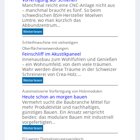
n
e
a
Manchmal reicht eine CNC-Anlage nicht aus
l
l
o
– manchmal braucht es fünf. So beim
h
schwedischen BSH-Hersteller Moelven
n
Limtre, wo man kürzlich das
t
Abbundzentrum…
s
:
i
Weiterlesen
V
c
o
h
Schleifmaschine mit vielseitigen
r
C
Oberflächenanwendungen
f
N
e
C
Feinschliff im Akustikpaneel
r
-
Innenausbau zum Wohlfühlen und Genießen
t
T
– ein Wohnumfeld, von dem viele träumen.
i
e
Wahr werden diese Träume in der Schweizer
g
c
Schreinerei von Crea-Holz.…
u
h
n
n
:
Weiterlesen
g
i
F
a
k
e
Automatisierte Vorfertigung von Holzmodulen
u
?
i
Heute schon an morgen bauen
f
n
S
Vermehrt sucht die Baubranche Mittel für
s
c
c
mehr Produktivität und nachhaltiges,
h
h
günstiges Bauen. Ein Ansatz verspricht
i
l
beides: das modulare Bauen mit industriell
e
i
vorgefertigten…
n
f
e
:
f
Weiterlesen
n
H
i
e
m
EU-weiter Digitalisierungsvergleich