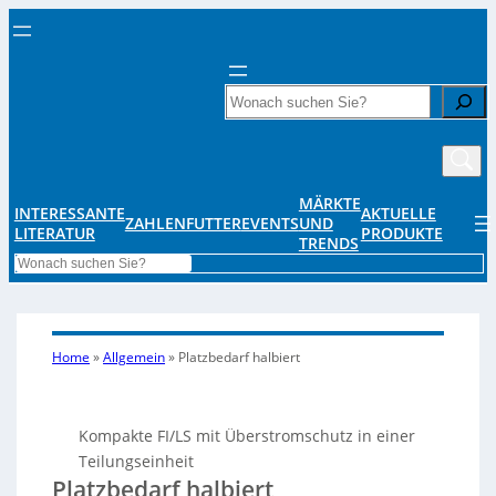
Search
MÄRKTE
INTERESSANTE
AKTUELLE
ZAHLENFUTTER
EVENTS
UND
LITERATUR
PRODUKTE
TRENDS
Search
Home
»
Allgemein
»
Platzbedarf halbiert
Kompakte FI/LS mit Überstromschutz in einer
Teilungseinheit
Platzbedarf halbiert