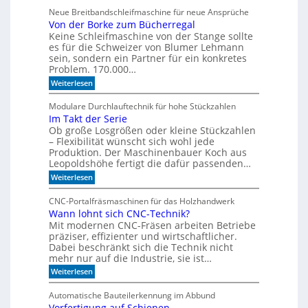
l
p
Neue Breitbandschleifmaschine für neue Ansprüche
e
e
Von der Borke zum Bücherregal
e
n
n
Keine Schleifmaschine von der Stange sollte
z
es für die Schweizer von Blumer Lehmann
i
sein, sondern ein Partner für ein konkretes
a
Problem. 170.000…
l
:
Weiterlesen
i
V
s
o
Modulare Durchlauftechnik für hohe Stückzahlen
i
n
Im Takt der Serie
d
e
Ob große Losgrößen oder kleine Stückzahlen
e
r
r
– Flexibilität wünscht sich wohl jede
t
B
Produktion. Der Maschinenbauer Koch aus
o
e
Leopoldshöhe fertigt die dafür passenden…
r
I
:
Weiterlesen
k
R
I
e
m
-
z
CNC-Portalfräsmaschinen für das Holzhandwerk
T
u
S
Wann lohnt sich CNC-Technik?
a
m
e
Mit modernen CNC-Fräsen arbeiten Betriebe
k
B
n
t
präziser, effizienter und wirtschaftlicher.
ü
d
c
Dabei beschränkt sich die Technik nicht
s
e
h
mehr nur auf die Industrie, sie ist…
o
r
e
r
:
Weiterlesen
S
r
W
e
e
r
a
r
e
Automatische Bauteilerkennung im Abbund
n
n
i
g
Vorfertigung auf Schienen