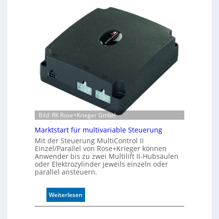
d
A
u
k
t
i
v
e
r
W
e
g
s
e
Bild: RK Rose+Krieger GmbH
n
Marktstart für multivariable Steuerung
s
o
Mit der Steuerung MultiControl II
Einzel/Parallel von Rose+Krieger können
r
Anwender bis zu zwei Multilift II-Hubsäulen
ü
oder Elektrozylinder jeweils einzeln oder
b
parallel ansteuern.
e
r
:
Weiterlesen
w
M
a
a
c