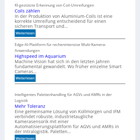
r
h
KI-gestützte Erkennung von Coil-Umreifungen
k
t
Coils zählen
t
t
In der Produktion von Aluminium-Coils ist eine
s
h
korrekte Umreifung entscheidend für einen
sicheren Transport und…
t
e
a
r
:
Weiterlesen
r
m
C
t
o
Edge-AI-Plattform für rechenintensive Multi-Kamera-
i
f
i
Anwendungen
s
l
ü
Highspeed im Aquarium
c
Machine Vision hat sich in den letzten Jahren
s
r
h
fundamental gewandelt. Wo früher einzelne Smart
z
m
e
Cameras…
ä
u
G
h
:
Weiterlesen
l
e
l
H
t
h
e
i
i
ä
Intelligentes Palettenhandling für AGVs und AMRs in der
n
g
v
u
Logistik
h
a
s
Mehr Toleranz
s
r
e
Eine gemeinsame Lösung von Kollmorgen und IFM
p
i
d
verbindet robuste, industrietaugliche
e
a
Kamerasensorik mit einer
e
e
Automatisierungsplattform für AGVs und AMRs in
b
h
d
der Intralogistik. Paletten…
l
n
i
:
Weiterlesen
e
u
m