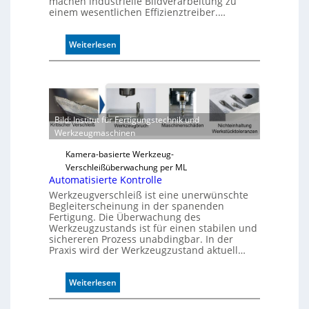
machen industrielle Bildverarbeitung zu
einem wesentlichen Effizienztreiber.…
:
Weiterlesen
Z
u
v
e
r
Bild: Institut für Fertigungstechnik und
l
Werkzeugmaschinen
ä
s
Kamera-basierte Werkzeug-
s
Verschleißüberwachung per ML
i
Automatisierte Kontrolle
g
Werkzeugverschleiß ist eine unerwünschte
e
Begleiterscheinung in der spanenden
D
Fertigung. Die Überwachung des
r
Werkzeugzustands ist für einen stabilen und
sichereren Prozess unabdingbar. In der
u
Praxis wird der Werkzeugzustand aktuell…
c
k
m
:
Weiterlesen
a
A
r
u