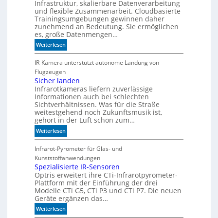
Infrastruktur, skalierbare Datenverarbeitung
i
und flexible Zusammenarbeit. Cloudbasierte
e
Trainingsumgebungen gewinnen daher
K
zunehmend an Bedeutung. Sie ermöglichen
I
es, große Datenmengen…
m
:
Weiterlesen
i
S
t
c
IR-Kamera unterstützt autonome Landung von
d
h
Flugzeugen
e
n
Sicher landen
n
Infrarotkameras liefern zuverlässige
e
k
Informationen auch bei schlechten
l
t
Sichtverhältnissen. Was für die Straße
l
weitestgehend noch Zukunftsmusik ist,
e
gehört in der Luft schon zum…
r
:
Weiterlesen
z
S
u
i
Infrarot-Pyrometer für Glas- und
K
c
Kunststoffanwendungen
I
h
Spezialisierte IR-Sensoren
-
Optris erweitert ihre CTi-Infrarotpyrometer-
e
M
Plattform mit der Einführung der drei
r
o
Modelle CTi G5, CTi P3 und CTi P7. Die neuen
l
d
Geräte ergänzen das…
a
e
:
Weiterlesen
n
l
S
d