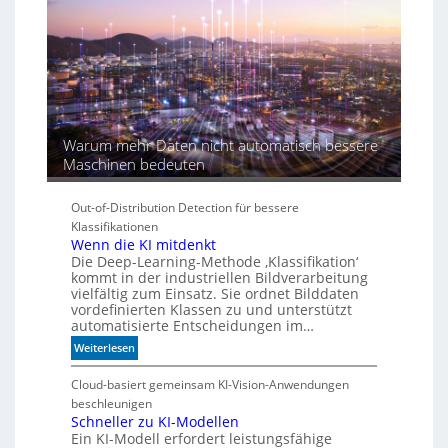
I
-
Ä
r
a
Warum mehr Daten nicht automatisch bessere
Maschinen bedeuten
Out-of-Distribution Detection für bessere
Klassifikationen
Wenn die KI mitdenkt
Die Deep-Learning-Methode ‚Klassifikation‘
kommt in der industriellen Bildverarbeitung
vielfältig zum Einsatz. Sie ordnet Bilddaten
vordefinierten Klassen zu und unterstützt
automatisierte Entscheidungen im…
:
Weiterlesen
W
e
Cloud-basiert gemeinsam KI-Vision-Anwendungen
n
beschleunigen
n
Schneller zu KI-Modellen
Ein KI-Modell erfordert leistungsfähige
d