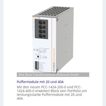
k
t
e
o
n
m
e
a
r
t
k
i
e
s
n
i
n
e
u
r
n
t
g
e
K
o
n
t
Bild: Block Transformatoren-Elektronik GmbH
r
o
Puffermodule mit 20 und 40A
l
Mit den neuen PCC-1424-200-0 und PCC-
l
1424-400-0 erweitert Block sein Portfolio um
e
leistungsstarke Puffermodule mit 20 und
40A.