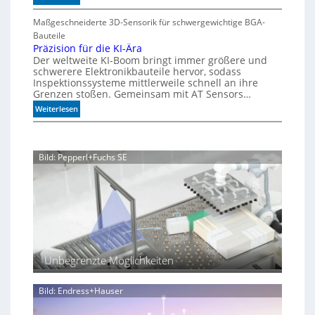
M
S
n
A
e
Maßgeschneiderte 3D-Sensorik für schwergewichtige BGA-
t
q
g
h
Bauteile
e
u
e
r
Präzision für die KI-Ära
a
u
n
Der weltweite KI-Boom bringt immer größere und
T
r
e
schwerere Elektronikbauteile hervor, sodass
o
i
r
Inspektionssysteme mittlerweile schnell an ihre
l
u
u
Grenzen stoßen. Gemeinsam mit AT Sensors…
e
m
n
:
Weiterlesen
r
g
P
a
r
n
ä
z
Bild: Pepperl+Fuchs SE
z
i
s
i
o
n
f
ü
Unbegrenzte Möglichkeiten
r
d
i
Bild: Endress+Hauser
e
K