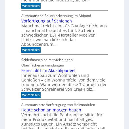
o
r
e
r
:
Weiterlesen
S
r
W
e
e
r
a
r
e
Automatische Bauteilerkennung im Abbund
n
n
i
g
Vorfertigung auf Schienen
n
e
a
Manchmal reicht eine CNC-Anlage nicht aus
l
l
o
– manchmal braucht es fünf. So beim
h
schwedischen BSH-Hersteller Moelven
n
Limtre, wo man kürzlich das
t
Abbundzentrum…
s
:
i
Weiterlesen
V
c
o
h
Schleifmaschine mit vielseitigen
r
C
Oberflächenanwendungen
f
N
e
C
Feinschliff im Akustikpaneel
r
-
Innenausbau zum Wohlfühlen und
t
T
Genießen – ein Wohnumfeld, von dem viele
i
e
träumen. Wahr werden diese Träume in der
g
c
Schweizer Schreinerei von Crea-Holz.…
u
h
n
n
:
Weiterlesen
g
i
F
a
k
e
Automatisierte Vorfertigung von Holzmodulen
u
?
i
Heute schon an morgen bauen
f
n
S
Vermehrt sucht die Baubranche Mittel für
s
c
c
mehr Produktivität und nachhaltiges,
h
h
günstiges Bauen. Ein Ansatz verspricht
i
l
beides: das modulare Bauen mit industriell