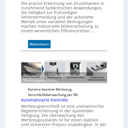
Die präzise Erkennung von Druckmarken in
zunehmend farbkritischen Anwendungen,
die Fähigkeit zur frühzeitigen
Fehlervermeidung und der autonome
Betrieb unter variablen Bedingungen
machen industrielle Bildverarbeitung zu
einem wesentlichen Effizienztreiber.…
:
Weiterlesen
Z
u
v
e
r
Bild: Institut für Fertigungstechnik und
l
Werkzeugmaschinen
ä
s
Kamera-basierte Werkzeug-
s
Verschleißüberwachung per ML
i
Automatisierte Kontrolle
g
Werkzeugverschleiß ist eine unerwünschte
e
Begleiterscheinung in der spanenden
D
Fertigung. Die Überwachung des
Werkzeugzustands ist für einen stabilen
r
und sichereren Prozess unabdingbar. In der
u