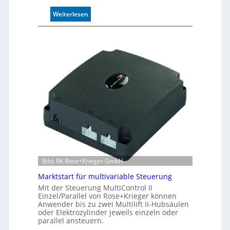
n
:
Weiterlesen
d
I
4
n
0
d
A
u
k
t
i
v
e
r
W
e
g
s
e
Bild: RK Rose+Krieger GmbH
n
Marktstart für multivariable Steuerung
s
Mit der Steuerung MultiControl II
o
Einzel/Parallel von Rose+Krieger können
r
Anwender bis zu zwei Multilift II-Hubsäulen
ü
oder Elektrozylinder jeweils einzeln oder
b
parallel ansteuern.
e