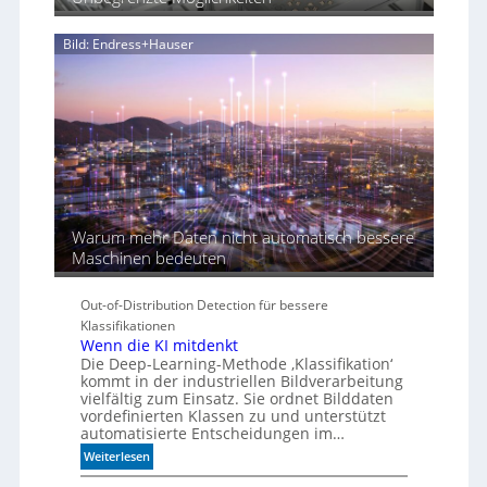
d
i
Bild: Endress+Hauser
e
K
I
-
Ä
r
a
Warum mehr Daten nicht automatisch bessere
Maschinen bedeuten
Out-of-Distribution Detection für bessere
Klassifikationen
Wenn die KI mitdenkt
Die Deep-Learning-Methode ‚Klassifikation‘
kommt in der industriellen Bildverarbeitung
vielfältig zum Einsatz. Sie ordnet Bilddaten
vordefinierten Klassen zu und unterstützt
automatisierte Entscheidungen im…
:
Weiterlesen
W