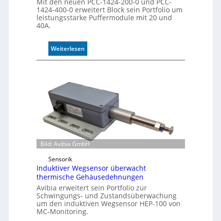
l
Mit den neuen PCC-1424-200-0 und PCC-
1424-400-0 erweitert Block sein Portfolio um
l
leistungsstarke Puffermodule mit 20 und
e
40A.
:
Weiterlesen
P
u
f
f
e
r
m
o
d
u
Bild: Avibia GmbH
l
Sensorik
e
Induktiver Wegsensor überwacht
m
thermische Gehäusedehnungen
i
Avibia erweitert sein Portfolio zur
t
Schwingungs- und Zustandsüberwachung
2
um den induktiven Wegsensor HEP-100 von
0
MC-Monitoring.
u