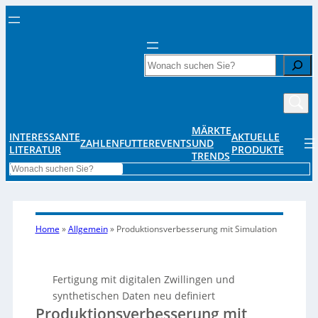
Search
MÄRKTE
INTERESSANTE
AKTUELLE
ZAHLENFUTTER
EVENTS
UND
LITERATUR
PRODUKTE
TRENDS
Search
Home
»
Allgemein
»
Produktionsverbesserung mit Simulation
Fertigung mit digitalen Zwillingen und
synthetischen Daten neu definiert
Produktionsverbesserung mit