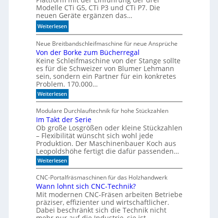
o
Modelle CTi G5, CTi P3 und CTi P7. Die
l
d
neuen Geräte ergänzen das…
a
e
:
Weiterlesen
n
l
S
d
l
p
Neue Breitbandschleifmaschine für neue Ansprüche
e
e
Von der Borke zum Bücherregal
e
n
n
Keine Schleifmaschine von der Stange sollte
z
es für die Schweizer von Blumer Lehmann
i
sein, sondern ein Partner für ein konkretes
a
Problem. 170.000…
l
:
Weiterlesen
i
V
s
o
Modulare Durchlauftechnik für hohe Stückzahlen
i
n
Im Takt der Serie
d
e
Ob große Losgrößen oder kleine Stückzahlen
e
r
r
– Flexibilität wünscht sich wohl jede
t
B
Produktion. Der Maschinenbauer Koch aus
o
e
Leopoldshöhe fertigt die dafür passenden…
r
I
:
Weiterlesen
k
R
I
e
m
-
z
CNC-Portalfräsmaschinen für das Holzhandwerk
T
u
S
Wann lohnt sich CNC-Technik?
a
m
e
Mit modernen CNC-Fräsen arbeiten Betriebe
k
B
n
t
präziser, effizienter und wirtschaftlicher.
ü
d
c
Dabei beschränkt sich die Technik nicht
s
e
h
mehr nur auf die Industrie, sie ist…