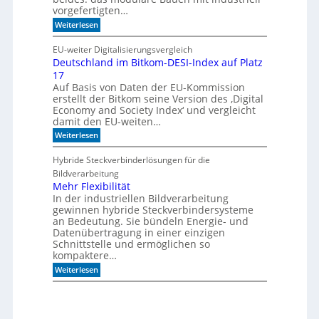
e
i
vorgefertigten…
n
f
e
:
f
Weiterlesen
n
H
i
e
m
EU-weiter Digitalisierungsvergleich
u
A
Deutschland im Bitkom-DESI-Index auf Platz
t
k
17
e
u
s
s
Auf Basis von Daten der EU-Kommission
c
t
erstellt der Bitkom seine Version des ‚Digital
h
i
Economy and Society Index‘ und vergleicht
o
k
damit den EU-weiten…
n
p
a
a
:
Weiterlesen
n
n
D
m
e
e
Hybride Steckverbinderlösungen für die
o
e
u
Bildverarbeitung
r
l
t
g
s
Mehr Flexibilität
e
c
In der industriellen Bildverarbeitung
n
h
gewinnen hybride Steckverbindersysteme
b
l
an Bedeutung. Sie bündeln Energie- und
a
a
Datenübertragung in einer einzigen
u
n
Schnittstelle und ermöglichen so
e
d
n
kompaktere…
i
m
:
Weiterlesen
B
M
i
e
t
h
k
r
o
F