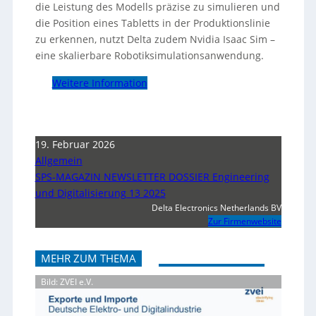
die Leistung des Modells präzise zu simulieren und
die Position eines Tabletts in der Produktionslinie
zu erkennen, nutzt Delta zudem Nvidia Isaac Sim –
eine skalierbare Robotiksimulationsanwendung.
Weitere Information
19. Februar 2026
Allgemein
SPS-MAGAZIN NEWSLETTER DOSSIER Engineering
und Digitalisierung 13 2025
Delta Electronics Netherlands BV
Zur Firmenwebsite
MEHR ZUM THEMA
Bild: ZVEI e.V.