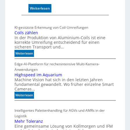
r
:
Weiterlesen
w
M
a
a
c
r
h
KI-gestützte Erkennung von Coil-Umreifungen
k
t
Coils zählen
t
In der Produktion von Aluminium-Coils ist eine
t
s
korrekte Umreifung entscheidend für einen
h
sicheren Transport und…
t
e
a
:
Weiterlesen
r
r
C
m
t
o
Edge-AI-Plattform für rechenintensive Multi-Kamera-
i
f
i
Anwendungen
s
l
ü
Highspeed im Aquarium
c
Machine Vision hat sich in den letzten Jahren
s
r
h
fundamental gewandelt. Wo früher einzelne Smart
z
m
e
Cameras…
ä
u
G
h
:
Weiterlesen
l
e
l
H
t
h
e
i
i
ä
Intelligentes Palettenhandling für AGVs und AMRs in der
n
g
v
u
Logistik
h
a
s
Mehr Toleranz
s
r
e
Eine gemeinsame Lösung von Kollmorgen und IFM
p
i