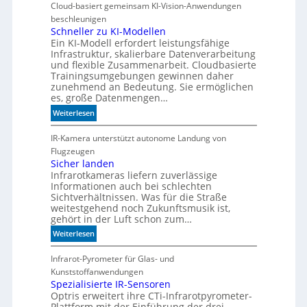
e
Cloud-basiert gemeinsam KI-Vision-Anwendungen
n
beschleunigen
n
Schneller zu KI-Modellen
Ein KI-Modell erfordert leistungsfähige
d
Infrastruktur, skalierbare Datenverarbeitung
i
und flexible Zusammenarbeit. Cloudbasierte
e
Trainingsumgebungen gewinnen daher
K
zunehmend an Bedeutung. Sie ermöglichen
I
es, große Datenmengen…
m
:
Weiterlesen
i
S
t
c
IR-Kamera unterstützt autonome Landung von
d
h
Flugzeugen
e
n
Sicher landen
n
Infrarotkameras liefern zuverlässige
e
k
Informationen auch bei schlechten
l
t
Sichtverhältnissen. Was für die Straße
l
weitestgehend noch Zukunftsmusik ist,
e
gehört in der Luft schon zum…
r
:
Weiterlesen
z
S
u
i
Infrarot-Pyrometer für Glas- und
K
c
Kunststoffanwendungen
I
h
Spezialisierte IR-Sensoren
-
Optris erweitert ihre CTi-Infrarotpyrometer-
e
M
Plattform mit der Einführung der drei
r