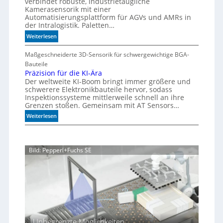
verbindet robuste, industrietaugliche
d
e
a
Kamerasensorik mit einer
e
e
Automatisierungsplattform für AGVs und AMRs in
b
d
h
der Intralogistik. Paletten…
l
i
n
:
Weiterlesen
e
m
u
M
S
A
n
e
Maßgeschneiderte 3D-Sensorik für schwergewichtige BGA-
t
q
g
h
Bauteile
e
u
e
r
Präzision für die KI-Ära
a
u
n
Der weltweite KI-Boom bringt immer größere und
T
r
e
schwerere Elektronikbauteile hervor, sodass
o
i
r
Inspektionssysteme mittlerweile schnell an ihre
l
u
u
Grenzen stoßen. Gemeinsam mit AT Sensors…
e
m
n
:
Weiterlesen
r
g
P
a
r
n
ä
z
Bild: Pepperl+Fuchs SE
z
i
s
i
o
n
f
ü
Unbegrenzte Möglichkeiten
r