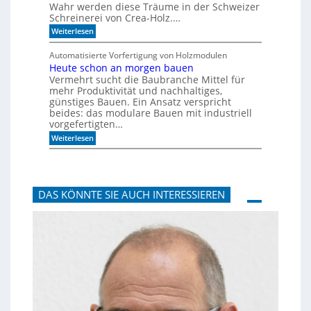
Wahr werden diese Träume in der Schweizer
g
c
Schreinerei von Crea-Holz.…
u
h
n
n
:
Weiterlesen
g
i
F
a
k
e
Automatisierte Vorfertigung von Holzmodulen
u
?
i
Heute schon an morgen bauen
f
n
S
Vermehrt sucht die Baubranche Mittel für
s
c
c
mehr Produktivität und nachhaltiges,
h
h
günstiges Bauen. Ein Ansatz verspricht
i
l
beides: das modulare Bauen mit industriell
e
i
vorgefertigten…
n
f
e
:
f
Weiterlesen
n
H
i
e
m
u
A
t
k
e
u
DAS KÖNNTE SIE AUCH INTERESSIEREN
s
s
c
t
h
i
o
k
n
p
a
a
n
n
m
e
o
e
r
l
g
e