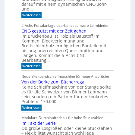
darauf mit einem dynamischen CNC-Bohr-
1
e
und…
7
r
:
Weiterlesen
z
W
u
e
5-Achs-Portalanlage bearbeitet schwere Leimbinder
K
l
CNC-gestützt mit der Zeit gehen
c
I
Im Brückenbau ist Holz als Baustoff im
o
-
m
Kommen. Blockverleimung und
M
e
Brettschichtholz ermöglichen Bauteile mit
t
o
bislang unerreichten Querschnitten und
o
d
Längen. Kommt die 5-Achs-CNC-
F
Bearbeitung…
e
o
l
r
:
Weiterlesen
m
C
l
u
N
e
Neue Breitbandschleifmaschine für neue Ansprüche
l
C
Von der Borke zum Bücherregal
n
a
-
D
Keine Schleifmaschine von der Stange sollte
g
r
e
es für die Schweizer von Blumer Lehmann
i
s
sein, sondern ein Partner für ein konkretes
l
t
Problem. 170.000…
l
ü
:
Weiterlesen
t
V
z
o
t
Modulare Durchlauftechnik für hohe Stückzahlen
n
m
Im Takt der Serie
d
i
Ob große Losgrößen oder kleine Stückzahlen
e
t
r
– Flexibilität wünscht sich wohl jede
d