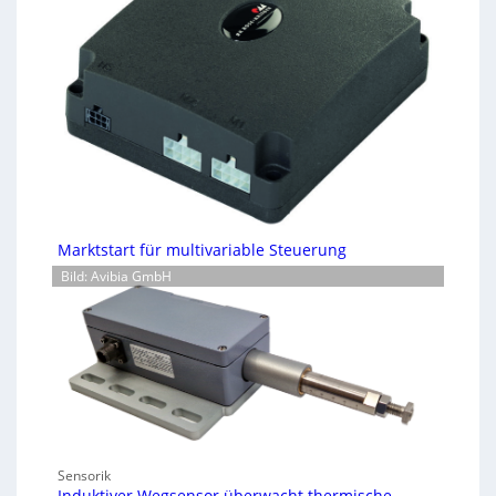
Marktstart für multivariable Steuerung
Bild: Avibia GmbH
Sensorik
Induktiver Wegsensor überwacht thermische