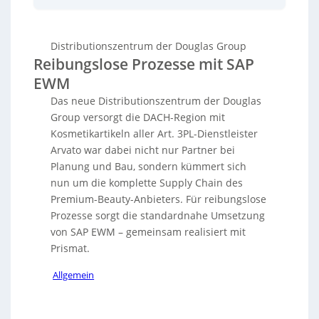
Versorgung der DACH-Region mit Kosmetikartikeln.
Durch den Einsatz von
SAP EWM
und ausgeklügelten
Automatisierungstechnologien konnte eine nahtlose
Distributionszentrum der Douglas Group
Integration von Online- und Filialgeschäft erreicht
Reibungslose Prozesse mit SAP
werden. Mit einer Investition von über 70 Millionen
Euro wickelt das hochmoderne Zentrum täglich große
EWM
Mengen an Warenbewegungen ab. Avarto setzt auf
Das neue Distributionszentrum der Douglas
Technologien wie das Shuttle-System OSR Evo von
KNAPP und nutzt SAP TM für das
Group versorgt die DACH-Region mit
Transportmanagement. Unterstützt von Prismat,
Kosmetikartikeln aller Art. 3PL-Dienstleister
wurde
SAP EWM
als zentrales WMS erfolgreich
Arvato war dabei nicht nur Partner bei
implementiert, was den Standort zu einem der
Planung und Bau, sondern kümmert sich
leistungsfähigsten macht. Die Business Rules Engine
nun um die komplette Supply Chain des
erleichtert die Verwaltung komplexer Prozesse ohne
Programmierkenntnisse. Trotz pandemiebedingter
Premium-Beauty-Anbieters. Für reibungslose
Einschränkungen führte die partnerschaftliche
Prozesse sorgt die standardnahe Umsetzung
Zusammenarbeit zum erfolgreichen Betrieb des
von SAP EWM – gemeinsam realisiert mit
Zentrums.
Prismat.
Allgemein