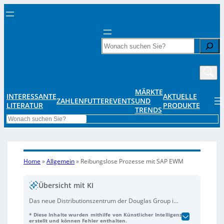
Search
MÄRKTE
INTERESSANTE
AKTUELLE
ZAHLENFUTTER
EVENTS
UND
LITERATUR
PRODUKTE
TRENDS
Search
Home
»
Allgemein
»
Reibungslose Prozesse mit SAP EWM
Übersicht mit KI
Das neue Distributionszentrum der Douglas Group in
Hamm, betrieben in Zusammenarbeit mit Avarto,
* Diese Inhalte wurden mithilfe von Künstlicher Intelligenz
erweitert die Lagerkapazitäten und optimiert die
erstellt und können Fehler enthalten.