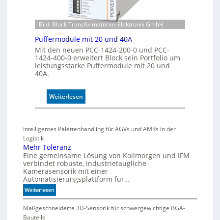
n
t
Bild: Block Transformatoren-Elektronik GmbH
r
o
Puffermodule mit 20 und 40A
l
Mit den neuen PCC-1424-200-0 und PCC-
l
1424-400-0 erweitert Block sein Portfolio um
e
leistungsstarke Puffermodule mit 20 und
40A.
:
Weiterlesen
P
u
f
Intelligentes Palettenhandling für AGVs und AMRs in der
f
Logistik
e
Mehr Toleranz
r
Eine gemeinsame Lösung von Kollmorgen und IFM
m
verbindet robuste, industrietaugliche
Kamerasensorik mit einer
o
Automatisierungsplattform für…
d
u
:
Weiterlesen
M
l
e
Maßgeschneiderte 3D-Sensorik für schwergewichtige BGA-
e
h
Bauteile
m