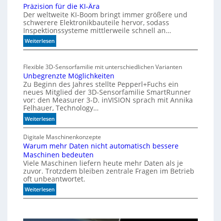
r
Präzision für die KI-Ära
i
Der weltweite KI-Boom bringt immer größere und
T
t
schwerere Elektronikbauteile hervor, sodass
o
2
Inspektionssysteme mittlerweile schnell an…
l
0
e
:
Weiterlesen
u
r
P
n
a
r
d
Flexible 3D-Sensorfamilie mit unterschiedlichen Varianten
n
ä
4
Unbegrenzte Möglichkeiten
z
z
0
Zu Beginn des Jahres stellte Pepperl+Fuchs ein
i
A
neues Mitglied der 3D-Sensorfamilie SmartRunner
s
vor: den Measurer 3-D. inVISION sprach mit Annika
i
Felhauer, Technology…
o
:
Weiterlesen
n
U
f
n
Digitale Maschinenkonzepte
ü
Warum mehr Daten nicht automatisch bessere
b
r
Maschinen bedeuten
e
d
Viele Maschinen liefern heute mehr Daten als je
g
i
zuvor. Trotzdem bleiben zentrale Fragen im Betrieb
r
e
oft unbeantwortet.
e
K
:
n
Weiterlesen
I
W
z
-
a
t
Ä
r
e
r