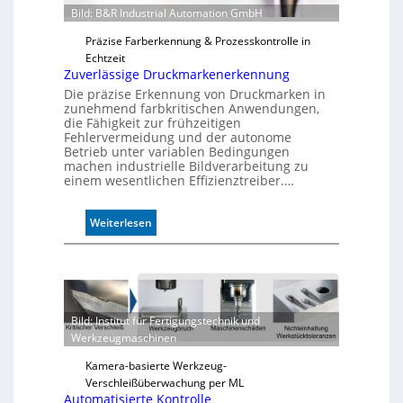
Bild: B&R Industrial Automation GmbH
Präzise Farberkennung & Prozesskontrolle in
Echtzeit
Zuverlässige Druckmarkenerkennung
Die präzise Erkennung von Druckmarken in
zunehmend farbkritischen Anwendungen,
die Fähigkeit zur frühzeitigen
Fehlervermeidung und der autonome
Betrieb unter variablen Bedingungen
machen industrielle Bildverarbeitung zu
einem wesentlichen Effizienztreiber.…
:
Weiterlesen
Z
u
v
e
r
Bild: Institut für Fertigungstechnik und
l
Werkzeugmaschinen
ä
s
Kamera-basierte Werkzeug-
s
Verschleißüberwachung per ML
i
Automatisierte Kontrolle