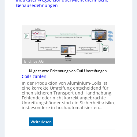
Gehäusedehnungen
Bild: Iba AG
KI-gestützte Erkennung von Coil-Umreifungen
Coils zählen
In der Produktion von Aluminium-Coils ist
eine korrekte Umreifung entscheidend für
einen sicheren Transport und Handhabung.
Fehlende oder nicht korrekt angebrachte
Umreifungsbänder sind ein Sicherheitsrisiko,
insbesondere in hochautomatisierten…
:
Weiterlesen
C
o