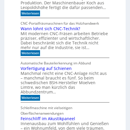
B
e
Produktion. Der Maschinenbauer Koch aus
o
r
Leopoldshöhe fertigt die dafür passenden…
r
Z
:
Weiterlesen
k
e
I
e
i
m
z
t
CNC-Portalfräsmaschinen für das Holzhandwerk
T
u
g
Wann lohnt sich CNC-Technik?
a
m
e
Mit modernen CNC-Fräsen arbeiten Betriebe
k
B
h
t
präziser, effizienter und wirtschaftlicher.
ü
e
d
c
Dabei beschränkt sich die Technik nicht
n
e
h
mehr nur auf die Industrie, sie ist…
r
e
:
Weiterlesen
S
r
W
e
r
a
r
e
Automatische Bauteilerkennung im Abbund
n
i
g
Vorfertigung auf Schienen
n
e
a
Manchmal reicht eine CNC-Anlage nicht aus
l
l
o
– manchmal braucht es fünf. So beim
h
schwedischen BSH-Hersteller Moelven
n
Limtre, wo man kürzlich das
t
Abbundzentrum…
s
:
i
Weiterlesen
V
c
o
h
Schleifmaschine mit vielseitigen
r
C
Oberflächenanwendungen
f
N
e
C
Feinschliff im Akustikpaneel
r
-
Innenausbau zum Wohlfühlen und Genießen
t
T
– ein Wohnumfeld, von dem viele träumen.
i
e