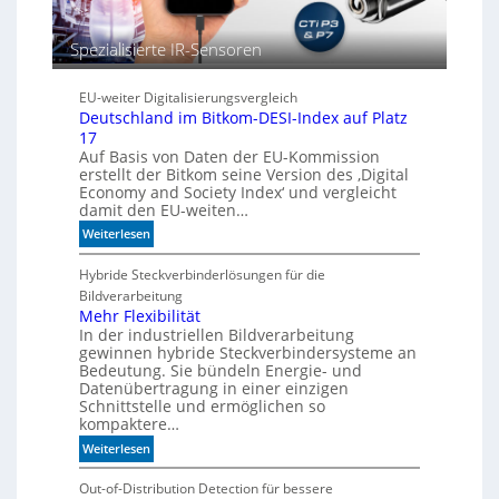
c
h
Spezialisierte IR-Sensoren
b
e
s
EU-weiter Digitalisierungsvergleich
s
Deutschland im Bitkom-DESI-Index auf Platz
e
17
r
Auf Basis von Daten der EU-Kommission
e
erstellt der Bitkom seine Version des ‚Digital
Economy and Society Index‘ und vergleicht
M
damit den EU-weiten…
a
s
:
Weiterlesen
c
D
h
e
Hybride Steckverbinderlösungen für die
i
u
Bildverarbeitung
n
t
Mehr Flexibilität
e
In der industriellen Bildverarbeitung
s
gewinnen hybride Steckverbindersysteme an
n
c
Bedeutung. Sie bündeln Energie- und
b
h
Datenübertragung in einer einzigen
e
l
Schnittstelle und ermöglichen so
d
a
kompaktere…
e
n
:
Weiterlesen
u
d
M
t
i
e
Out-of-Distribution Detection für bessere
e
m