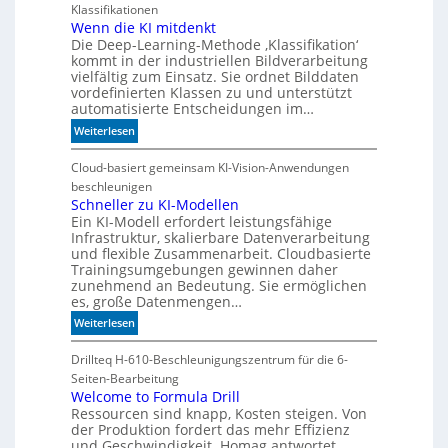
h
Klassifikationen
n
B
r
Wenn die KI mitdenkt
i
Die Deep-Learning-Methode ‚Klassifikation‘
F
t
kommt in der industriellen Bildverarbeitung
l
k
vielfältig zum Einsatz. Sie ordnet Bilddaten
e
o
vordefinierten Klassen zu und unterstützt
x
m
automatisierte Entscheidungen im…
i
-
:
Weiterlesen
b
D
W
i
E
e
Cloud-basiert gemeinsam KI-Vision-Anwendungen
l
S
n
beschleunigen
i
I
n
Schneller zu KI-Modellen
t
-
Ein KI-Modell erfordert leistungsfähige
d
ä
I
Infrastruktur, skalierbare Datenverarbeitung
i
t
n
und flexible Zusammenarbeit. Cloudbasierte
e
d
Trainingsumgebungen gewinnen daher
K
e
zunehmend an Bedeutung. Sie ermöglichen
I
es, große Datenmengen…
x
m
a
:
Weiterlesen
i
u
S
t
f
c
Drillteq H-610-Beschleunigungszentrum für die 6-
d
P
h
Seiten-Bearbeitung
e
l
n
Welcome to Formula Drill
n
a
Ressourcen sind knapp, Kosten steigen. Von
e
k
t
der Produktion fordert das mehr Effizienz
l
t
und Geschwindigkeit. Homag antwortet
z
l