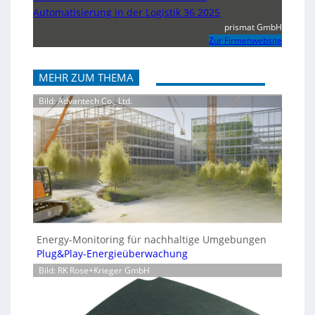
Automatisierung in der Logistik 36 2025
prismat GmbH
Zur Firmenwebsite
MEHR ZUM THEMA
Bild: Advantech Co., Ltd.
Energy-Monitoring für nachhaltige Umgebungen
Plug&Play-Energieüberwachung
Bild: RK Rose+Krieger GmbH