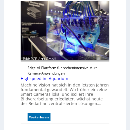
i
l
s
z
ä
h
l
e
n
Bild: PCB Arts GmbH
Edge-AI-Plattform für rechenintensive Multi-
Kamera-Anwendungen
Highspeed im Aquarium
Machine Vision hat sich in den letzten Jahren
fundamental gewandelt. Wo früher einzelne
Smart Cameras lokal und isoliert ihre
Bildverarbeitung erledigten, wächst heute
der Bedarf an zentralisierten Lösungen,…
:
Weiterlesen
H
i