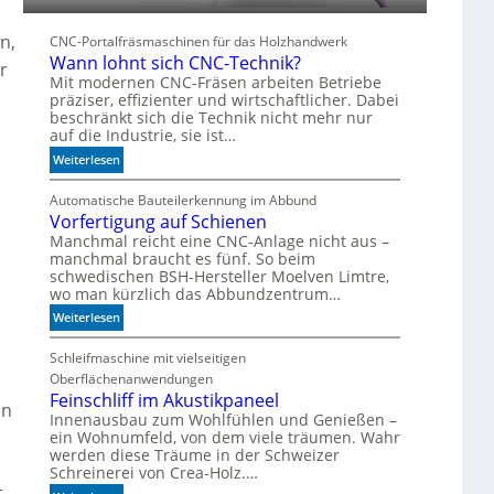
n,
CNC-Portalfräsmaschinen für das Holzhandwerk
Wann lohnt sich CNC-Technik?
r
Mit modernen CNC-Fräsen arbeiten Betriebe
präziser, effizienter und wirtschaftlicher. Dabei
beschränkt sich die Technik nicht mehr nur
auf die Industrie, sie ist…
:
Weiterlesen
W
a
Automatische Bauteilerkennung im Abbund
Vorfertigung auf Schienen
n
n
Manchmal reicht eine CNC-Anlage nicht aus –
manchmal braucht es fünf. So beim
l
schwedischen BSH-Hersteller Moelven Limtre,
o
wo man kürzlich das Abbundzentrum…
h
:
n
Weiterlesen
V
t
o
s
Schleifmaschine mit vielseitigen
r
i
Oberflächenanwendungen
f
c
Feinschliff im Akustikpaneel
en
e
h
Innenausbau zum Wohlfühlen und Genießen –
ein Wohnumfeld, von dem viele träumen. Wahr
r
C
werden diese Träume in der Schweizer
t
N
Schreinerei von Crea-Holz.…
i
C
t