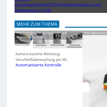
SPS-MAGAZIN NEWSLETTER DOSSIER Engineering und
Digitalisierung 13 2025
MEHR ZUM THEMA
Bild: Institut für Fertigungstechnik und
Bild: B&R Indus
Werkzeugmaschinen
Kamera-basierte Werkzeug-
Verschleißüberwachung per ML
Automatisierte Kontrolle