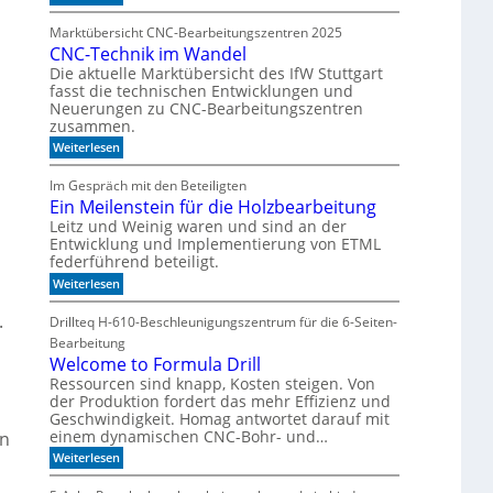
g
e
M
a
e
l
e
t
Marktübersicht CNC-Bearbeitungszentren 2025
h
e
n
CNC-Technik im Wandel
r
n
b
P
s
Die aktuelle Marktübersicht des IfW Stuttgart
a
r
a
fasst die technischen Entwicklungen und
u
ä
u
Neuerungen zu CNC-Bearbeitungszentren
z
b
e
zusammen.
i
e
n
:
s
Weiterlesen
r
C
i
i
N
o
n
Im Gespräch mit den Beteiligten
C
n
t
Ein Meilenstein für die Holzbearbeitung
-
a
e
T
u
Leitz und Weinig waren und sind an der
g
e
f
r
Entwicklung und Implementierung von ETML
c
w
i
federführend beteiligt.
h
e
e
:
Weiterlesen
n
n
r
E
i
i
t
i
k
g
.
Drillteq H-610-Beschleunigungszentrum für die 6-Seiten-
n
i
e
Bearbeitung
M
m
r
e
Welcome to Formula Drill
W
R
i
a
a
Ressourcen sind knapp, Kosten steigen. Von
l
n
u
der Produktion fordert das mehr Effizienz und
e
d
m
Geschwindigkeit. Homag antwortet darauf mit
n
e
einem dynamischen CNC-Bohr- und…
en
s
l
t
:
Weiterlesen
e
W
i
e