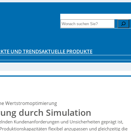
INTERESSANTE LITERATUR
ZAHLENF
Search
KTE UND TRENDS
AKTUELLE PRODUKTE
ene Wertstromoptimierung
rung durch Simulation
lnden Kundenanforderungen und Unsicherheiten geprägt ist,
roduktionskapazitäten flexibel anzupassen und gleichzeitig die