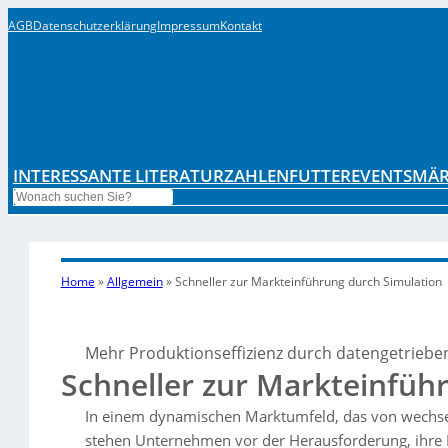
AGB
Datenschutzerklärung
Impressum
Kontakt
INTERESSANTE LITERATUR
ZAHLENFUTTER
EVENTS
MÄR
Search
Home
»
Allgemein
»
Schneller zur Markteinführung durch Simulation
Mehr Produktionseffizienz durch datengetrieb
Schneller zur Markteinfüh
In einem dynamischen Marktumfeld, das von wechse
stehen Unternehmen vor der Herausforderung, ihre P