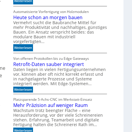
g
:
-
Weiterlesen
u
F
T
n
e
e
Automatisierte Vorfertigung von Holzmodulen
g
Heute schon an morgen bauen
i
c
a
n
h
Vermehrt sucht die Baubranche Mittel für
mehr Produktivität und nachhaltiges, günstiges
u
s
n
Bauen. Ein Ansatz verspricht beides: das
f
c
i
modulare Bauen mit industriell
S
h
k
vorgefertigten…
c
l
?
:
Weiterlesen
h
i
H
i
f
e
Von offenen Protokollen bis zu Edge Gateways
e
f
Retrofit-Daten sauber integriert
u
n
i
lne
t
Daten liegen in vielen Fertigungsunternehmen
e
m
vor, können aber oft nicht korrekt erfasst und
e
e
n
A
in nachgelagerte Prozesse und Systeme
s
k
integriert werden. Mit Edge-Systemen…
c
u
:
Weiterlesen
h
s
R
o
t
e
Platzsparende 5-Achs-CNC im Werkstatt-Einsatz
n
i
t
e
Mehr Präzision auf weniger Raum
r
a
k
o
Wachstum trotz beengter Fläche – eine
n
p
f
Herausforderung, vor der viele Schreinereien
m
a
i
stehen. Erfahrung, Teamarbeit und digitale
o
t
n
Fertigung halten die Schreinerei Rath im…
-
r
e
:
D
Weiterlesen