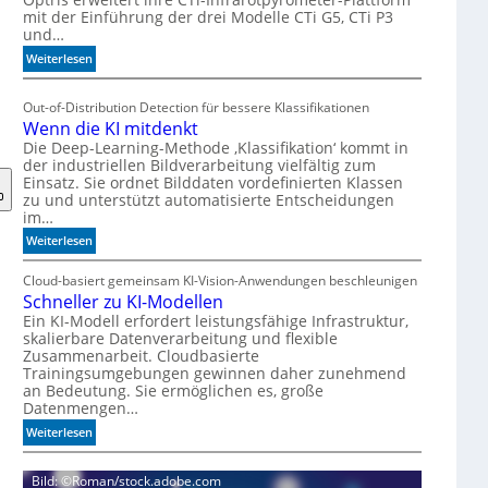
mit der Einführung der drei Modelle CTi G5, CTi P3
e
und…
r
l
:
Weiterlesen
a
S
n
p
Out-of-Distribution Detection für bessere Klassifikationen
d
e
Wenn die KI mitdenkt
e
z
Die Deep-Learning-Methode ‚Klassifikation‘ kommt in
n
i
der industriellen Bildverarbeitung vielfältig zum
a
Einsatz. Sie ordnet Bilddaten vordefinierten Klassen
l
zu und unterstützt automatisierte Entscheidungen
i
im…
s
:
Weiterlesen
i
W
e
e
Cloud-basiert gemeinsam KI-Vision-Anwendungen beschleunigen
r
Schneller zu KI-Modellen
n
t
n
Ein KI-Modell erfordert leistungsfähige Infrastruktur,
e
skalierbare Datenverarbeitung und flexible
d
I
Zusammenarbeit. Cloudbasierte
i
R
Trainingsumgebungen gewinnen daher zunehmend
e
an Bedeutung. Sie ermöglichen es, große
-
K
Datenmengen…
S
I
e
:
Weiterlesen
m
n
S
i
s
c
t
Bild: ©Roman/stock.adobe.com