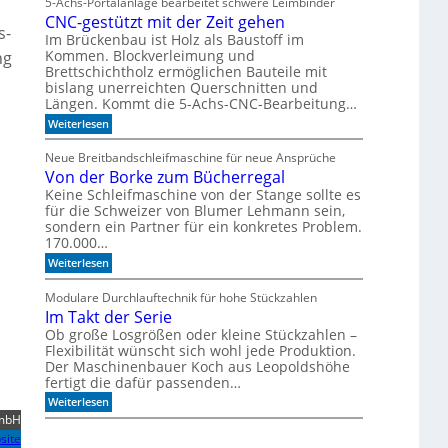
5-Achs-Portalanlage bearbeitet schwere Leimbinder
n
l
f
CNC-gestützt mit der Zeit gehen
c
s-
ü
o
Im Brückenbau ist Holz als Baustoff im
r
m
Kommen. Blockverleimung und
ng
d
e
Brettschichtholz ermöglichen Bauteile mit
i
t
bislang unerreichten Querschnitten und
e
o
Längen. Kommt die 5-Achs-CNC-Bearbeitung…
H
F
o
o
:
Weiterlesen
l
r
C
z
m
N
Neue Breitbandschleifmaschine für neue Ansprüche
b
u
C
e
Von der Borke zum Bücherregal
l
-
a
a
g
Keine Schleifmaschine von der Stange sollte es
r
D
e
für die Schweizer von Blumer Lehmann sein,
b
r
s
sondern ein Partner für ein konkretes Problem.
e
i
t
170.000…
i
l
ü
t
l
:
t
Weiterlesen
u
V
z
n
o
t
Modulare Durchlauftechnik für hohe Stückzahlen
g
n
m
Im Takt der Serie
d
i
e
t
Ob große Losgrößen oder kleine Stückzahlen –
r
d
Flexibilität wünscht sich wohl jede Produktion.
B
e
Der Maschinenbauer Koch aus Leopoldshöhe
o
r
fertigt die dafür passenden…
r
Z
:
k
Weiterlesen
e
I
e
i
GmbH
m
z
t
site
T
u
g