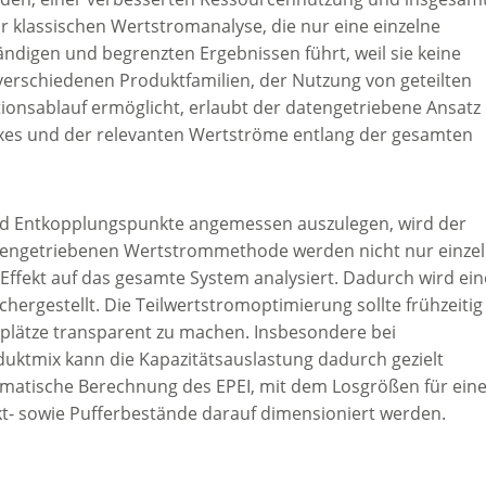
r klassischen Wertstromanalyse, die nur eine einzelne
ndigen und begrenzten Ergebnissen führt, weil sie keine
erschiedenen Produktfamilien, der Nutzung von geteilten
nsablauf ermöglicht, erlaubt der datengetriebene Ansatz
xes und der relevanten Wertströme entlang der gesamten
und Entkopplungspunkte angemessen auszulegen, wird der
datengetriebenen Wertstrommethode werden nicht nur einze
ffekt auf das gesamte System analysiert. Dadurch wird ein
ergestellt. Die Teilwertstromoptimierung sollte frühzeitig
splätze transparent zu machen. Insbesondere bei
ktmix kann die Kapazitätsauslastung dadurch gezielt
tomatische Berechnung des EPEI, mit dem Losgrößen für ein
t- sowie Pufferbestände darauf dimensioniert werden.